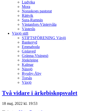
Ludvika
Mora
Noraskogs pastorat
Rättvik
Sura-Ramnäs
Västanfors-Västervåla
Västerås
Växjö stift
STIFTSFÖRENING Växjö
Bankeryd
Emmaboda
Gislaved
Gränna-Visingsö
Jönköping
Kalmar
Nässjö
Ryssby-Åby
Torsås
Växjö
Två vidare i ärkebiskopsvalet
18 maj, 2022 kl. 19:53