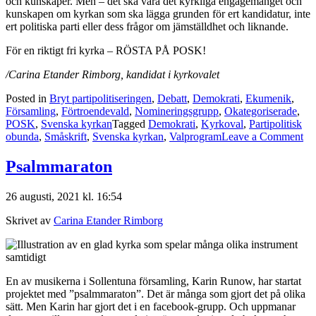
och kunskaper. Men – det ska vara det kyrkliga engagemanget och
kunskapen om kyrkan som ska lägga grunden för ert kandidatur, inte
ert politiska parti eller dess frågor om jämställdhet och liknande.
För en riktigt fri kyrka – RÖSTA PÅ POSK!
/Carina Etander Rimborg, kandidat i kyrkovalet
Posted in
Bryt partipolitiseringen
,
Debatt
,
Demokrati
,
Ekumenik
,
Församling
,
Förtroendevald
,
Nomineringsgrupp
,
Okategoriserade
,
POSK
,
Svenska kyrkan
Tagged
Demokrati
,
Kyrkoval
,
Partipolitisk
on
obunda
,
Småskrift
,
Svenska kyrkan
,
Valprogram
Leave a Comment
Jo,
det
Psalmmaraton
är
en
26 augusti, 2021 kl. 16:54
ski
Skrivet av
Carina Etander Rimborg
En av musikerna i Sollentuna församling, Karin Runow, har startat
projektet med ”psalmmaraton”. Det är många som gjort det på olika
sätt. Men Karin har gjort det i en facebook-grupp. Och uppmanar