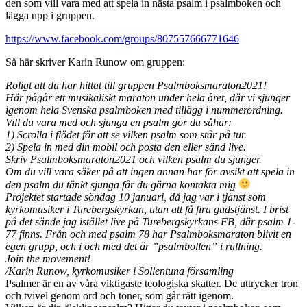
den som vill vara med att spela in nästa psalm i psalmboken och
lägga upp i gruppen.
https://www.facebook.com/groups/807557666771646
Så här skriver Karin Runow om gruppen:
Roligt att du har hittat till gruppen Psalmboksmaraton2021!
Här pågår ett musikaliskt maraton under hela året, där vi sjunger
igenom hela Svenska psalmboken med tillägg i nummerordning.
Vill du vara med och sjunga en psalm gör du såhär:
1) Scrolla i flödet för att se vilken psalm som står på tur.
2) Spela in med din mobil och posta den eller sänd live.
Skriv Psalmboksmaraton2021 och vilken psalm du sjunger.
Om du vill vara säker på att ingen annan har för avsikt att spela in
den psalm du tänkt sjunga får du gärna kontakta mig
Projektet startade söndag 10 januari, då jag var i tjänst som
kyrkomusiker i Turebergskyrkan, utan att få fira gudstjänst. I brist
på det sände jag istället live på Turebergskyrkans FB, där psalm 1-
77 finns. Från och med psalm 78 har Psalmboksmaraton blivit en
egen grupp, och i och med det är ”psalmbollen” i rullning.
Join the movement!
/Karin Runow, kyrkomusiker i Sollentuna församling
Psalmer är en av våra viktigaste teologiska skatter. De uttrycker tron
och tvivel genom ord och toner, som går rätt igenom.