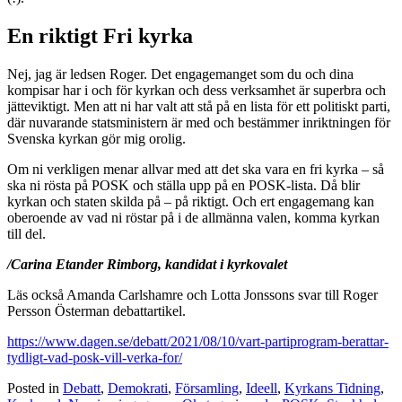
En riktigt Fri kyrka
Nej, jag är ledsen Roger. Det engagemanget som du och dina
kompisar har i och för kyrkan och dess verksamhet är superbra och
jätteviktigt. Men att ni har valt att stå på en lista för ett politiskt parti,
där nuvarande statsministern är med och bestämmer inriktningen för
Svenska kyrkan gör mig orolig.
Om ni verkligen menar allvar med att det ska vara en fri kyrka – så
ska ni rösta på POSK och ställa upp på en POSK-lista. Då blir
kyrkan och staten skilda på – på riktigt. Och ert engagemang kan
oberoende av vad ni röstar på i de allmänna valen, komma kyrkan
till del.
/Carina Etander Rimborg, kandidat i kyrkovalet
Läs också Amanda Carlshamre och Lotta Jonssons svar till Roger
Persson Österman debattartikel.
https://www.dagen.se/debatt/2021/08/10/vart-partiprogram-berattar-
tydligt-vad-posk-vill-verka-for/
Posted in
Debatt
,
Demokrati
,
Församling
,
Ideell
,
Kyrkans Tidning
,