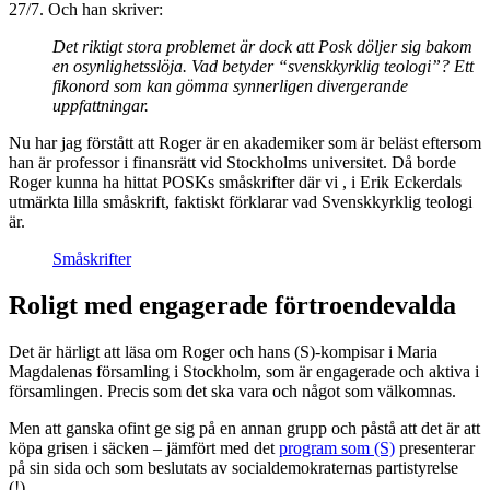
27/7. Och han skriver:
Det riktigt stora problemet är dock att Posk döljer sig bakom
en osynlighetsslöja. Vad betyder “svenskkyrklig teologi”? Ett
fikonord som kan gömma synnerligen divergerande
uppfattningar.
Nu har jag förstått att Roger är en akademiker som är beläst eftersom
han är professor i finansrätt vid Stockholms universitet. Då borde
Roger kunna ha hittat POSKs småskrifter där vi , i Erik Eckerdals
utmärkta lilla småskrift, faktiskt förklarar vad Svenskkyrklig teologi
är.
Småskrifter
Roligt med engagerade förtroendevalda
Det är härligt att läsa om Roger och hans (S)-kompisar i Maria
Magdalenas församling i Stockholm, som är engagerade och aktiva i
församlingen. Precis som det ska vara och något som välkomnas.
Men att ganska ofint ge sig på en annan grupp och påstå att det är att
köpa grisen i säcken – jämfört med det
program som (S)
presenterar
på sin sida och som beslutats av socialdemokraternas partistyrelse
(!).