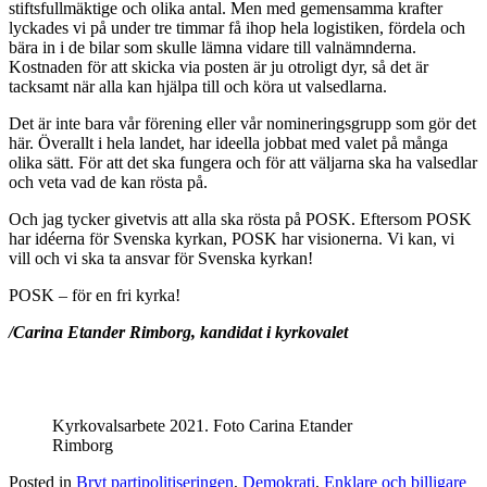
stiftsfullmäktige och olika antal. Men med gemensamma krafter
lyckades vi på under tre timmar få ihop hela logistiken, fördela och
bära in i de bilar som skulle lämna vidare till valnämnderna.
Kostnaden för att skicka via posten är ju otroligt dyr, så det är
tacksamt när alla kan hjälpa till och köra ut valsedlarna.
Det är inte bara vår förening eller vår nomineringsgrupp som gör det
här. Överallt i hela landet, har ideella jobbat med valet på många
olika sätt. För att det ska fungera och för att väljarna ska ha valsedlar
och veta vad de kan rösta på.
Och jag tycker givetvis att alla ska rösta på POSK. Eftersom POSK
har idéerna för Svenska kyrkan, POSK har visionerna. Vi kan, vi
vill och vi ska ta ansvar för Svenska kyrkan!
POSK – för en fri kyrka!
/Carina Etander Rimborg, kandidat i kyrkovalet
Kyrkovalsarbete 2021. Foto Carina Etander
Rimborg
Posted in
Bryt partipolitiseringen
,
Demokrati
,
Enklare och billigare