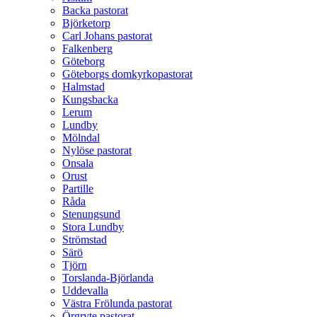
Backa pastorat
Björketorp
Carl Johans pastorat
Falkenberg
Göteborg
Göteborgs domkyrkopastorat
Halmstad
Kungsbacka
Lerum
Lundby
Mölndal
Nylöse pastorat
Onsala
Orust
Partille
Råda
Stenungsund
Stora Lundby
Strömstad
Särö
Tjörn
Torslanda-Björlanda
Uddevalla
Västra Frölunda pastorat
Örgryte pastorat