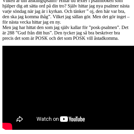
Vilken är din älsklingspsalm? Hittar du texter i psalmboken som
hjälper dig att sätta ord på din tro? Själv hittar jag nya psalmer nästa
varje söndag när jag är i kyrkan. Och tänker ” oj, den här var bra,
den ska jag komma ihåg”. Vilket jag sällan gör. Men det gör inget –
för nästa vecka hittar jag en ny.
Men jag har hittat den som jag själv kallar för ”posk-psalmen”. Det
är 288 ”Gud från ditt hus”. Den tycker jag så bra beskriver bra
precis det som är POSK och det som POSK vill åstadkomma.