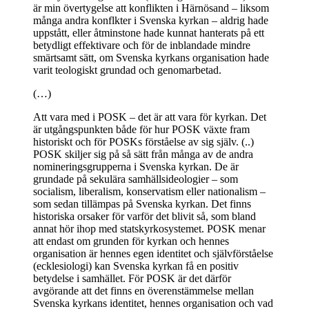
är min övertygelse att konflikten i Härnösand – liksom
många andra konflkter i Svenska kyrkan – aldrig hade
uppstått, eller åtminstone hade kunnat hanterats på ett
betydligt effektivare och för de inblandade mindre
smärtsamt sätt, om Svenska kyrkans organisation hade
varit teologiskt grundad och genomarbetad.
(…)
Att vara med i POSK – det är att vara för kyrkan. Det
är utgångspunkten både för hur POSK växte fram
historiskt och för POSKs förståelse av sig själv. (..)
POSK skiljer sig på så sätt från många av de andra
nomineringsgrupperna i Svenska kyrkan. De är
grundade på sekulära samhällsideologier – som
socialism, liberalism, konservatism eller nationalism –
som sedan tillämpas på Svenska kyrkan. Det finns
historiska orsaker för varför det blivit så, som bland
annat hör ihop med statskyrkosystemet. POSK menar
att endast om grunden för kyrkan och hennes
organisation är hennes egen identitet och självförståelse
(ecklesiologi) kan Svenska kyrkan få en positiv
betydelse i samhället. För POSK är det därför
avgörande att det finns en överenstämmelse mellan
Svenska kyrkans identitet, hennes organisation och vad