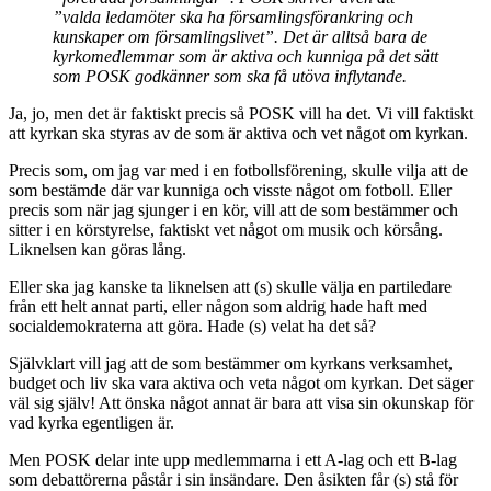
”valda ledamöter ska ha församlingsförankring och
kunskaper om församlingslivet”. Det är alltså bara de
kyrkomedlemmar som är aktiva och kunniga på det sätt
som POSK godkänner som ska få utöva inflytande.
Ja, jo, men det är faktiskt precis så POSK vill ha det. Vi vill faktiskt
att kyrkan ska styras av de som är aktiva och vet något om kyrkan.
Precis som, om jag var med i en fotbollsförening, skulle vilja att de
som bestämde där var kunniga och visste något om fotboll. Eller
precis som när jag sjunger i en kör, vill att de som bestämmer och
sitter i en körstyrelse, faktiskt vet något om musik och körsång.
Liknelsen kan göras lång.
Eller ska jag kanske ta liknelsen att (s) skulle välja en partiledare
från ett helt annat parti, eller någon som aldrig hade haft med
socialdemokraterna att göra. Hade (s) velat ha det så?
Självklart vill jag att de som bestämmer om kyrkans verksamhet,
budget och liv ska vara aktiva och veta något om kyrkan. Det säger
väl sig själv! Att önska något annat är bara att visa sin okunskap för
vad kyrka egentligen är.
Men POSK delar inte upp medlemmarna i ett A-lag och ett B-lag
som debattörerna påstår i sin insändare. Den åsikten får (s) stå för