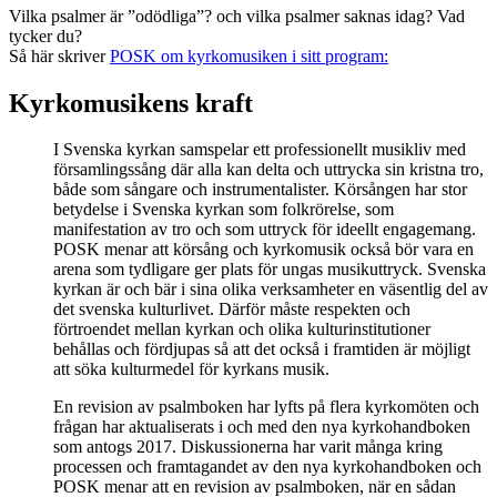
Vilka psalmer är ”odödliga”? och vilka psalmer saknas idag? Vad
tycker du?
Så här skriver
POSK om kyrkomusiken i sitt program:
Kyrkomusikens kraft
I Svenska kyrkan samspelar ett professionellt musikliv med
församlingssång där alla kan delta och uttrycka sin kristna tro,
både som sångare och instrumentalister. Körsången har stor
betydelse i Svenska kyrkan som folkrörelse, som
manifestation av tro och som uttryck för ideellt engagemang.
POSK menar att körsång och kyrkomusik också bör vara en
arena som tydligare ger plats för ungas musikuttryck. Svenska
kyrkan är och bär i sina olika verksamheter en väsentlig del av
det svenska kulturlivet. Därför måste respekten och
förtroendet mellan kyrkan och olika kulturinstitutioner
behållas och fördjupas så att det också i framtiden är möjligt
att söka kulturmedel för kyrkans musik.
En revision av psalmboken har lyfts på flera kyrkomöten och
frågan har aktualiserats i och med den nya kyrkohandboken
som antogs 2017. Diskussionerna har varit många kring
processen och framtagandet av den nya kyrkohandboken och
POSK menar att en revision av psalmboken, när en sådan