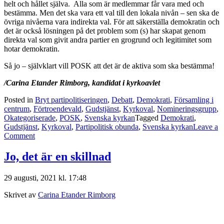
helt och hållet själva. Alla som är medlemmar får vara med och
bestämma. Men det ska vara ett val till den lokala nivån – sen ska de
övriga nivåerna vara indirekta val. För att säkerställa demokratin och
det är också lösningen på det problem som (s) har skapat genom
direkta val som givit andra partier en grogrund och legitimitet som
hotar demokratin.
Så jo – självklart vill POSK att det är de aktiva som ska bestämma!
/Carina Etander Rimborg, kandidat i kyrkoavlet
Posted in
Bryt partipolitiseringen
,
Debatt
,
Demokrati
,
Församling i
centrum
,
Förtroendevald
,
Gudstjänst
,
Kyrkoval
,
Nomineringsgrupp
,
Okategoriserade
,
POSK
,
Svenska kyrkan
Tagged
Demokrati
,
Gudstjänst
,
Kyrkoval
,
Partipolitisk obunda
,
Svenska kyrkan
Leave a
on
Comment
Självklart
ska
Jo, det är en skillnad
kyrkan
styras
29 augusti, 2021 kl. 17:48
av
de
Skrivet av
Carina Etander Rimborg
som
är
aktiva!