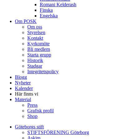
Romani Kelderash
Finska
Engelska
Om POSK
Om oss
Styrelsen
Kontakt
Kyrkomöte
Bli medlem
Starta grupp
Historik
Stadgar
Integritetspolicy
Blogg
Nyheter
Kalender
Här finns vi
Material
Press
Grafisk profil
Shop
Göteborgs stift
STIFTSFÖRENING Göteborg
Askim