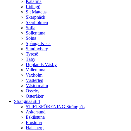
Katarina
Lidingö
S:t Matteus
Skarpnäck
Skärholmen
Sofia
Sollentuna
Solna
Spånga-Kista
Sundbyberg
Tyresö
Täby
Upplands Väsby
Vallentuna
Vaxholm
Västerled
Västermalm
Össeby
Österåker
Strängnäs stift
STIFTSFÖRENING Strängnäs
Askersund
Eskilstuna
Frustuna
Hallsberg