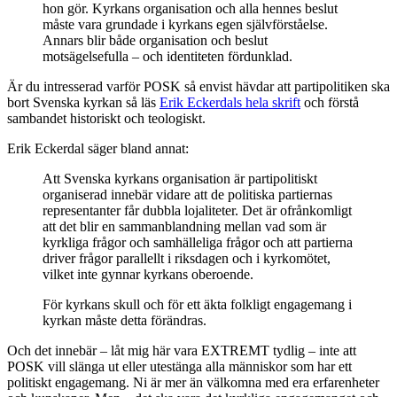
hon gör. Kyrkans organisation och alla hennes beslut
måste vara grundade i kyrkans egen självförståelse.
Annars blir både organisation och beslut
motsägelsefulla – och identiteten fördunklad.
Är du intresserad varför POSK så envist hävdar att partipolitiken ska
bort Svenska kyrkan så läs
Erik Eckerdals hela skrift
och förstå
sambandet historiskt och teologiskt.
Erik Eckerdal säger bland annat:
Att Svenska kyrkans organisation är partipolitiskt
organiserad innebär vidare att de politiska partiernas
representanter får dubbla lojaliteter. Det är ofrånkomligt
att det blir en sammanblandning mellan vad som är
kyrkliga frågor och samhälleliga frågor och att partierna
driver frågor parallellt i riksdagen och i kyrkomötet,
vilket inte gynnar kyrkans oberoende.
För kyrkans skull och för ett äkta folkligt engagemang i
kyrkan måste detta förändras.
Och det innebär – låt mig här vara EXTREMT tydlig – inte att
POSK vill slänga ut eller utestänga alla människor som har ett
politiskt engagemang. Ni är mer än välkomna med era erfarenheter