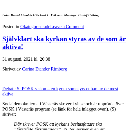
Foto: Daniel Lönnbäck/Rickard L. Eriksson. Montage: Gustaf Hellsing.
on
Posted in
Okategoriserade
Leave a Comment
Två
vidare
Självklart ska kyrkan styras av de som är
i
aktiva!
ärkebiskopsvalet
31 augusti, 2021 kl. 20:38
Skrivet av
Carina Etander Rimborg
Debatt: S: POSK vision – en kyrka som styrs enbart av de mest
aktiva
Socialdemokraterna i Västerås skriver i vlt.se och är upprörda över
POSK i Västerås program (se länk för hela inlägget ovan). (S)
skriver:
Där skriver POSK att kyrkans beslutsfattare ska
”företräda församlingar”. POSK skriver även att