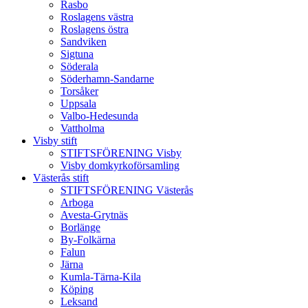
Rasbo
Roslagens västra
Roslagens östra
Sandviken
Sigtuna
Söderala
Söderhamn-Sandarne
Torsåker
Uppsala
Valbo-Hedesunda
Vattholma
Visby stift
STIFTSFÖRENING Visby
Visby domkyrkoförsamling
Västerås stift
STIFTSFÖRENING Västerås
Arboga
Avesta-Grytnäs
Borlänge
By-Folkärna
Falun
Järna
Kumla-Tärna-Kila
Köping
Leksand