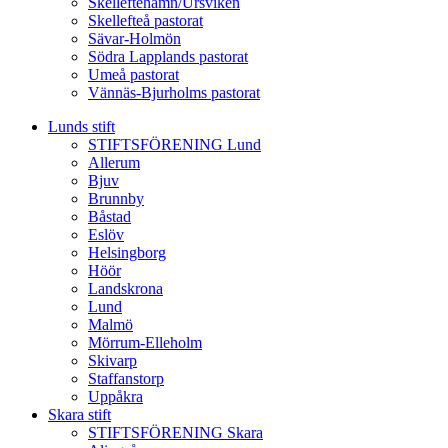
Skelleftehamn/Ursviken
Skellefteå pastorat
Sävar-Holmön
Södra Lapplands pastorat
Umeå pastorat
Vännäs-Bjurholms pastorat
Lunds stift
STIFTSFÖRENING Lund
Allerum
Bjuv
Brunnby
Båstad
Eslöv
Helsingborg
Höör
Landskrona
Lund
Malmö
Mörrum-Elleholm
Skivarp
Staffanstorp
Uppåkra
Skara stift
STIFTSFÖRENING Skara