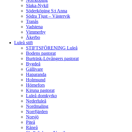
Norrköping
Slaka-Nykil
Söderköping S:t Anna
Södra Tjust – Västervik
Tranås
Vadstena
Vimmerby
Åkerbo
Luleå stift
STIFTSFÖRENING Luleå
Bodens pastorat
Burträsk-Lövångers pastorat
Bygdeå
Gällivare
Haparanda
Holmsund
Hörnefors
Kiruna pastorat
Luleå domkyrko
Nederluleå
Nordmaling
Norrfjärden
Norsjö
Piteå
Råneå