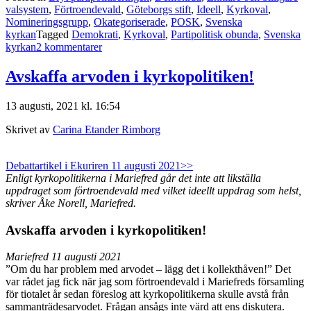
valsystem
,
Förtroendevald
,
Göteborgs stift
,
Ideell
,
Kyrkoval
,
Nomineringsgrupp
,
Okategoriserade
,
POSK
,
Svenska
kyrkan
Tagged
Demokrati
,
Kyrkoval
,
Partipolitisk obunda
,
Svenska
till
kyrkan
2 kommentarer
Helt
packade
Avskaffa arvoden i kyrkopolitiken!
13 augusti, 2021 kl. 16:54
Skrivet av
Carina Etander Rimborg
Debattartikel i Ekuriren 11 augusti 2021>>
Enligt kyrkopolitikerna i Mariefred går det inte att likställa
uppdraget som förtroendevald med vilket ideellt uppdrag som helst,
skriver Åke Norell, Mariefred.
Avskaffa arvoden i kyrkopolitiken!
Mariefred 11 augusti 2021
”Om du har problem med arvodet – lägg det i kollekthåven!” Det
var rådet jag fick när jag som förtroendevald i Mariefreds församling
för tiotalet år sedan föreslog att kyrkopolitikerna skulle avstå från
sammanträdesarvodet. Frågan ansågs inte värd att ens diskutera.