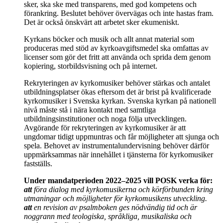
sker, ska ske med transparens, med god kompetens och
förankring. Beslutet behöver övervägas och inte hastas fram.
Det är också önskvärt att arbetet sker ekumeniskt.
Kyrkans böcker och musik och allt annat material som
produceras med stöd av kyrkoavgiftsmedel ska omfattas av
licenser som gör det fritt att använda och sprida dem genom
kopiering, storbildsvisning och på internet.
Rekryteringen av kyrkomusiker behöver stärkas och antalet
utbildningsplatser ökas eftersom det är brist på kvalificerade
kyrkomusiker i Svenska kyrkan. Svenska kyrkan på nationell
nivå måste stå i nära kontakt med samtliga
utbildningsinstitutioner och noga följa utvecklingen.
Avgörande för rekryteringen av kyrkomusiker är att
ungdomar tidigt uppmuntras och får möjligheter att sjunga och
spela. Behovet av instrumentalundervisning behöver därför
uppmärksammas när innehållet i tjänsterna för kyrkomusiker
fastställs.
Under mandatperioden 2022–2025 vill POSK verka för:
att
föra dialog med kyrkomusikerna och körförbunden kring
utmaningar och möjligheter för kyrkomusikens utveckling.
att
en revision av psalmboken ges nödvändig tid och är
noggrann med teologiska, språkliga, musikaliska och