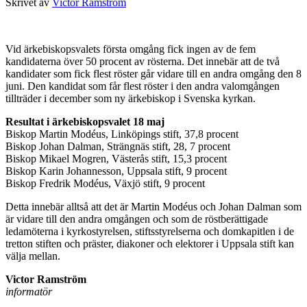
Skrivet av
Victor Ramström
Vid ärkebiskopsvalets första omgång fick ingen av de fem
kandidaterna över 50 procent av rösterna. Det innebär att de två
kandidater som fick flest röster går vidare till en andra omgång den 8
juni. Den kandidat som får flest röster i den andra valomgången
tillträder i december som ny ärkebiskop i Svenska kyrkan.
Resultat i ärkebiskopsvalet 18 maj
Biskop Martin Modéus, Linköpings stift, 37,8 procent
Biskop Johan Dalman, Strängnäs stift, 28, 7 procent
Biskop Mikael Mogren, Västerås stift, 15,3 procent
Biskop Karin Johannesson, Uppsala stift, 9 procent
Biskop Fredrik Modéus, Växjö stift, 9 procent
Detta innebär alltså att det är Martin Modéus och Johan Dalman som
är vidare till den andra omgången och som de röstberättigade
ledamöterna i kyrkostyrelsen, stiftsstyrelserna och domkapitlen i de
tretton stiften och präster, diakoner och elektorer i Uppsala stift kan
välja mellan.
Victor Ramström
informatör