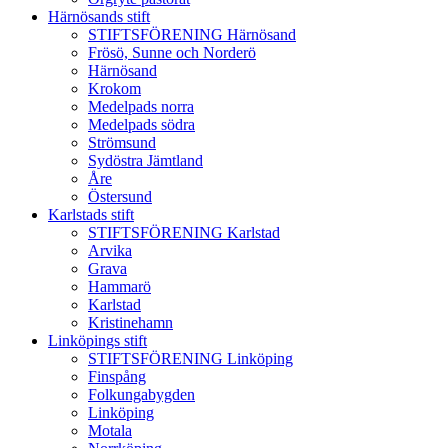
Härnösands stift
STIFTSFÖRENING Härnösand
Frösö, Sunne och Norderö
Härnösand
Krokom
Medelpads norra
Medelpads södra
Strömsund
Sydöstra Jämtland
Åre
Östersund
Karlstads stift
STIFTSFÖRENING Karlstad
Arvika
Grava
Hammarö
Karlstad
Kristinehamn
Linköpings stift
STIFTSFÖRENING Linköping
Finspång
Folkungabygden
Linköping
Motala