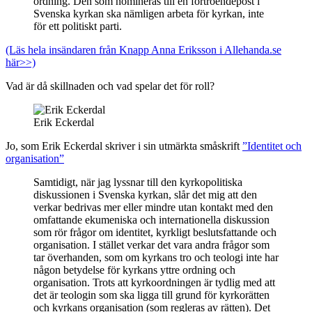
ordning. Den som nomineras till en förtroendepost i
Svenska kyrkan ska nämligen arbeta för kyrkan, inte
för ett politiskt parti.
(Läs hela insändaren från Knapp Anna Eriksson i Allehanda.se
här>>)
Vad är då skillnaden och vad spelar det för roll?
Erik Eckerdal
Jo, som Erik Eckerdal skriver i sin utmärkta småskrift
”Identitet och
organisation”
Samtidigt, när jag lyssnar till den kyrkopolitiska
diskussionen i Svenska kyrkan, slår det mig att den
verkar bedrivas mer eller mindre utan kontakt med den
omfattande ekumeniska och internationella diskussion
som rör frågor om identitet, kyrkligt beslutsfattande och
organisation. I stället verkar det vara andra frågor som
tar överhanden, som om kyrkans tro och teologi inte har
någon betydelse för kyrkans yttre ordning och
organisation. Trots att kyrkoordningen är tydlig med att
det är teologin som ska ligga till grund för kyrkorätten
och kyrkans organisation (som regleras av rätten). Det