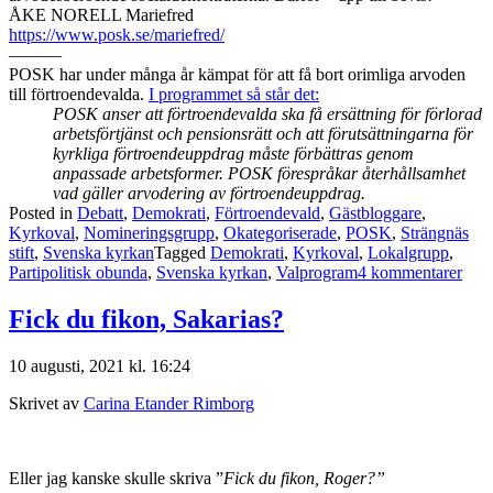
ÅKE NORELL Mariefred
https://www.posk.se/mariefred/
———
POSK har under många år kämpat för att få bort orimliga arvoden
till förtroendevalda.
I programmet så står det:
POSK anser att förtroendevalda ska få ersättning för förlorad
arbetsförtjänst och pensionsrätt och att förutsättningarna för
kyrkliga förtroendeuppdrag måste förbättras genom
anpassade arbetsformer. POSK förespråkar återhållsamhet
vad gäller arvodering av förtroendeuppdrag.
Posted in
Debatt
,
Demokrati
,
Förtroendevald
,
Gästbloggare
,
Kyrkoval
,
Nomineringsgrupp
,
Okategoriserade
,
POSK
,
Strängnäs
stift
,
Svenska kyrkan
Tagged
Demokrati
,
Kyrkoval
,
Lokalgrupp
,
till
Partipolitisk obunda
,
Svenska kyrkan
,
Valprogram
4 kommentarer
Avsk
arv
Fick du fikon, Sakarias?
i
kyrk
10 augusti, 2021 kl. 16:24
Skrivet av
Carina Etander Rimborg
Eller jag kanske skulle skriva ”
Fick du fikon, Roger?”