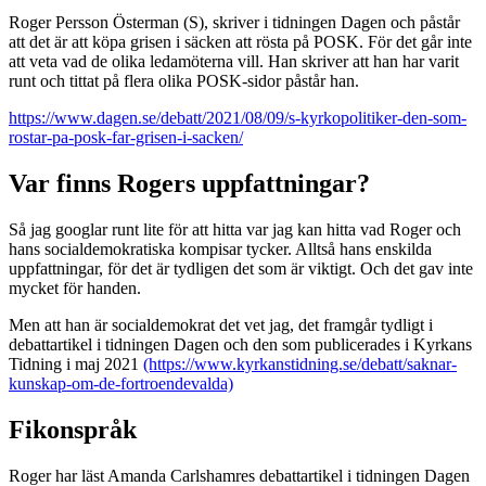
Roger Persson Österman (S), skriver i tidningen Dagen och påstår
att det är att köpa grisen i säcken att rösta på POSK. För det går inte
att veta vad de olika ledamöterna vill. Han skriver att han har varit
runt och tittat på flera olika POSK-sidor påstår han.
https://www.dagen.se/debatt/2021/08/09/s-kyrkopolitiker-den-som-
rostar-pa-posk-far-grisen-i-sacken/
Var finns Rogers uppfattningar?
Så jag googlar runt lite för att hitta var jag kan hitta vad Roger och
hans socialdemokratiska kompisar tycker. Alltså hans enskilda
uppfattningar, för det är tydligen det som är viktigt. Och det gav inte
mycket för handen.
Men att han är socialdemokrat det vet jag, det framgår tydligt i
debattartikel i tidningen Dagen och den som publicerades i Kyrkans
Tidning i maj 2021
(https://www.kyrkanstidning.se/debatt/saknar-
kunskap-om-de-fortroendevalda)
Fikonspråk
Roger har läst Amanda Carlshamres debattartikel i tidningen Dagen