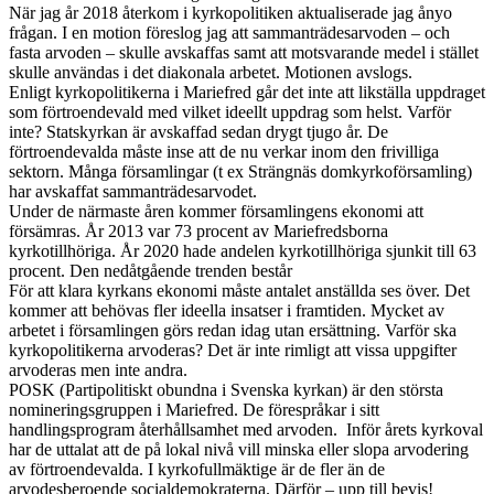
När jag år 2018 återkom i kyrkopolitiken aktualiserade jag ånyo
frågan. I en motion föreslog jag att sammanträdesarvoden – och
fasta arvoden – skulle avskaffas samt att motsvarande medel i stället
skulle användas i det diakonala arbetet. Motionen avslogs.
Enligt kyrkopolitikerna i Mariefred går det inte att likställa uppdraget
som förtroendevald med vilket ideellt uppdrag som helst. Varför
inte? Statskyrkan är avskaffad sedan drygt tjugo år. De
förtroendevalda måste inse att de nu verkar inom den frivilliga
sektorn. Många församlingar (t ex Strängnäs domkyrkoförsamling)
har avskaffat sammanträdesarvodet.
Under de närmaste åren kommer församlingens ekonomi att
försämras. År 2013 var 73 procent av Mariefredsborna
kyrkotillhöriga. År 2020 hade andelen kyrkotillhöriga sjunkit till 63
procent. Den nedåtgående trenden består
För att klara kyrkans ekonomi måste antalet anställda ses över. Det
kommer att behövas fler ideella insatser i framtiden. Mycket av
arbetet i församlingen görs redan idag utan ersättning. Varför ska
kyrkopolitikerna arvoderas? Det är inte rimligt att vissa uppgifter
arvoderas men inte andra.
POSK (Partipolitiskt obundna i Svenska kyrkan) är den största
nomineringsgruppen i Mariefred. De förespråkar i sitt
handlingsprogram återhållsamhet med arvoden. Inför årets kyrkoval
har de uttalat att de på lokal nivå vill minska eller slopa arvodering
av förtroendevalda. I kyrkofullmäktige är de fler än de
arvodesberoende socialdemokraterna. Därför – upp till bevis!