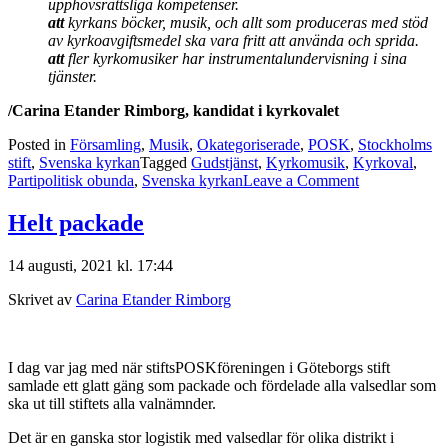
upphovsrättsliga kompetenser.
att
kyrkans böcker, musik, och allt som produceras med stöd
av kyrkoavgiftsmedel ska vara fritt att använda och sprida.
att
fler
kyrkomusiker har instrumentalundervisning i sina
tjänster.
/Carina Etander Rimborg, kandidat i kyrkovalet
Posted in
Församling
,
Musik
,
Okategoriserade
,
POSK
,
Stockholms
stift
,
Svenska kyrkan
Tagged
Gudstjänst
,
Kyrkomusik
,
Kyrkoval
,
on
Partipolitisk obunda
,
Svenska kyrkan
Leave a Comment
Psalmmaraton
Helt packade
14 augusti, 2021 kl. 17:44
Skrivet av
Carina Etander Rimborg
I dag var jag med när stiftsPOSKföreningen i Göteborgs stift
samlade ett glatt gäng som packade och fördelade alla valsedlar som
ska ut till stiftets alla valnämnder.
Det är en ganska stor logistik med valsedlar för olika distrikt i