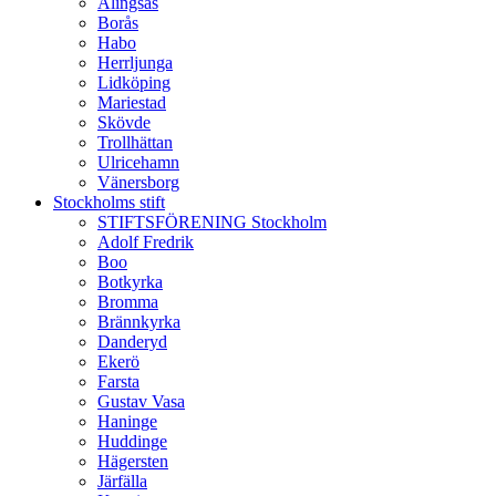
Alingsås
Borås
Habo
Herrljunga
Lidköping
Mariestad
Skövde
Trollhättan
Ulricehamn
Vänersborg
Stockholms stift
STIFTSFÖRENING Stockholm
Adolf Fredrik
Boo
Botkyrka
Bromma
Brännkyrka
Danderyd
Ekerö
Farsta
Gustav Vasa
Haninge
Huddinge
Hägersten
Järfälla