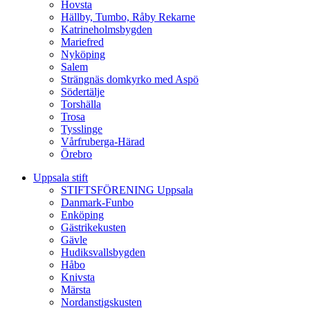
Hovsta
Hällby, Tumbo, Råby Rekarne
Katrineholmsbygden
Mariefred
Nyköping
Salem
Strängnäs domkyrko med Aspö
Södertälje
Torshälla
Trosa
Tysslinge
Vårfruberga-Härad
Örebro
Uppsala stift
STIFTSFÖRENING Uppsala
Danmark-Funbo
Enköping
Gästrikekusten
Gävle
Hudiksvallsbygden
Håbo
Knivsta
Märsta
Nordanstigskusten