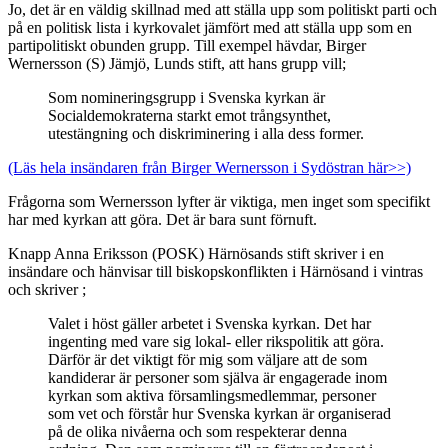
Jo, det är en väldig skillnad med att ställa upp som politiskt parti och
på en politisk lista i kyrkovalet jämfört med att ställa upp som en
partipolitiskt obunden grupp. Till exempel hävdar, Birger
Wernersson (S) Jämjö, Lunds stift, att hans grupp vill;
Som nomineringsgrupp i Svenska kyrkan är
Socialdemokraterna starkt emot trångsynthet,
utestängning och diskriminering i alla dess former.
(Läs hela insändaren från Birger Wernersson i Sydöstran här>>)
Frågorna som Wernersson lyfter är viktiga, men inget som specifikt
har med kyrkan att göra. Det är bara sunt förnuft.
Knapp Anna Eriksson (POSK) Härnösands stift skriver i en
insändare och hänvisar till biskopskonflikten i Härnösand i vintras
och skriver ;
Valet i höst gäller arbetet i Svenska kyrkan. Det har
ingenting med vare sig lokal- eller rikspolitik att göra.
Därför är det viktigt för mig som väljare att de som
kandiderar är personer som själva är engagerade inom
kyrkan som aktiva församlingsmedlemmar, personer
som vet och förstår hur Svenska kyrkan är organiserad
på de olika nivåerna och som respekterar denna