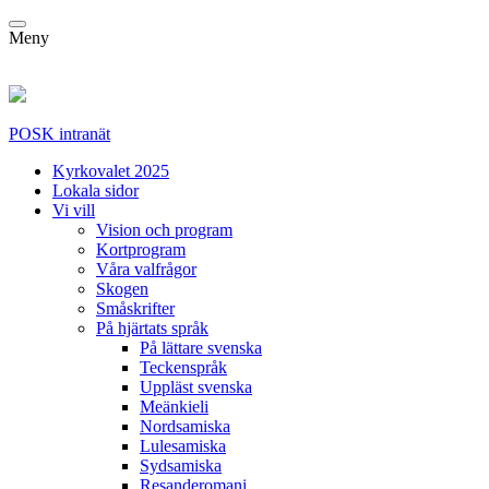
Meny
POSK intranät
Kyrkovalet 2025
Lokala sidor
Vi vill
Vision och program
Kortprogram
Våra valfrågor
Skogen
Småskrifter
På hjärtats språk
På lättare svenska
Teckenspråk
Uppläst svenska
Meänkieli
Nordsamiska
Lulesamiska
Sydsamiska
Resanderomani