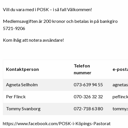
Vill du vara med i POSK – i så fall Välkommen!
Medlemsavgiften är 200 kronor och betalas in på bankgiro
5721-9206
Kom ihåg att notera avsändare!
Telefon
Kontaktperson
e-post
nummer
Agneta Sellholm
073-639 94 55
agneta
Per Flinck
070-326 32 32
peflinc
Tommy Svanborg
072-718 63 80
tommy.
https://www.facebook.com/POSK-i-Köpings-Pastorat