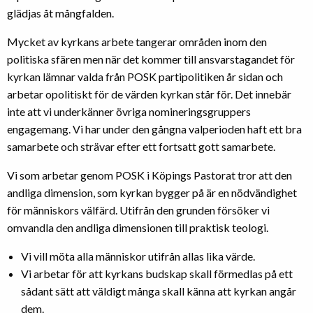
glädjas åt mångfalden.
Mycket av kyrkans arbete tangerar områden inom den
politiska sfären men när det kommer till ansvarstagandet för
kyrkan lämnar valda från POSK partipolitiken år sidan och
arbetar opolitiskt för de värden kyrkan står för. Det innebär
inte att vi underkänner övriga nomineringsgruppers
engagemang. Vi har under den gångna valperioden haft ett bra
samarbete och strävar efter ett fortsatt gott samarbete.
Vi som arbetar genom POSK i Köpings Pastorat tror att den
andliga dimension, som kyrkan bygger på är en nödvändighet
för människors välfärd. Utifrån den grunden försöker vi
omvandla den andliga dimensionen till praktisk teologi.
Vi vill möta alla människor utifrån allas lika värde.
Vi arbetar för att kyrkans budskap skall förmedlas på ett
sådant sätt att väldigt många skall känna att kyrkan angår
dem.