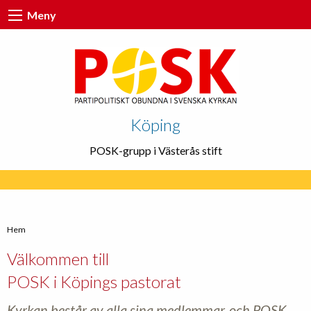
Meny
Köping
POSK-grupp i Västerås stift
Hem
Välkommen till
POSK i Köpings pastorat
Kyrkan består av alla sina medlemmar, och POSK