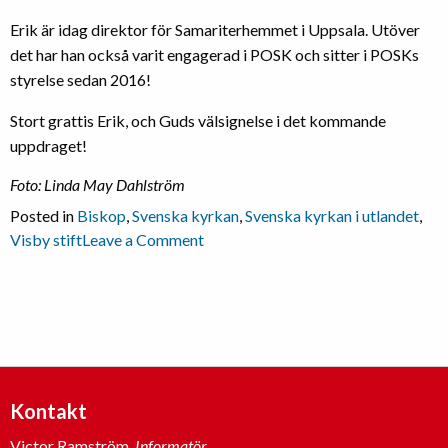
Erik är idag direktor för Samariterhemmet i Uppsala. Utöver
det har han också varit engagerad i POSK och sitter i POSKs
styrelse sedan 2016!
Stort grattis Erik, och Guds välsignelse i det kommande
uppdraget!
Foto: Linda May Dahlström
Posted in
Biskop
,
Svenska kyrkan
,
Svenska kyrkan i utlandet
,
on
Visby stift
Leave a Comment
Erik
Eckerdal
vald
till
biskop
i
Visby
Kontakt
stift
Victor Ramström,
Informatör