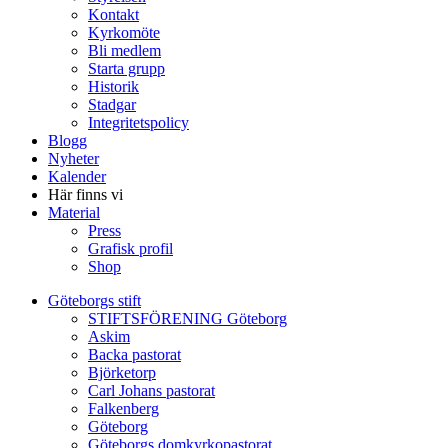
Kontakt
Kyrkomöte
Bli medlem
Starta grupp
Historik
Stadgar
Integritetspolicy
Blogg
Nyheter
Kalender
Här finns vi
Material
Press
Grafisk profil
Shop
Göteborgs stift
STIFTSFÖRENING Göteborg
Askim
Backa pastorat
Björketorp
Carl Johans pastorat
Falkenberg
Göteborg
Göteborgs domkyrkopastorat