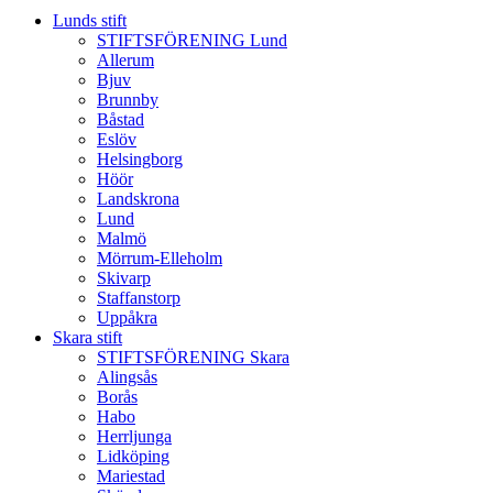
Lunds stift
STIFTSFÖRENING Lund
Allerum
Bjuv
Brunnby
Båstad
Eslöv
Helsingborg
Höör
Landskrona
Lund
Malmö
Mörrum-Elleholm
Skivarp
Staffanstorp
Uppåkra
Skara stift
STIFTSFÖRENING Skara
Alingsås
Borås
Habo
Herrljunga
Lidköping
Mariestad