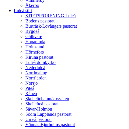
Vimmerby
Åkerbo
Luleå stift
STIFTSFÖRENING Luleå
Bodens pastorat
Burträsk-Lövångers pastorat
Bygdeå
Gällivare
Haparanda
Holmsund
Hörnefors
Kiruna pastorat
Luleå domkyrko
Nederluleå
Nordmaling
Norrfjärden
Norsjö
Piteå
Råneå
Skelleftehamn/Ursviken
Skellefteå pastorat
Sävar-Holmön
Södra Lapplands pastorat
Umeå pastorat
Vännäs-Bjurholms pastorat