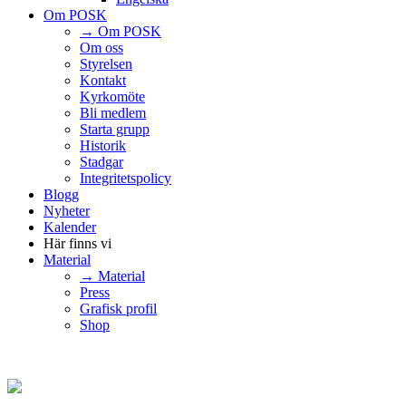
Om POSK
→ Om POSK
Om oss
Styrelsen
Kontakt
Kyrkomöte
Bli medlem
Starta grupp
Historik
Stadgar
Integritetspolicy
Blogg
Nyheter
Kalender
Här finns vi
Material
→ Material
Press
Grafisk profil
Shop