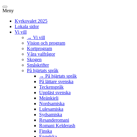
Meny
Kyrkovalet 2025
Lokala sidor
Vi vill
→ Vi vill
Vision och program
Kortprogram
Våra valfrågor
Skogen
Småskrifter
På hjärtats språk
→ På hjärtats språk
På lättare svenska
Teckenspråk
Uppläst svenska
Meänkieli
Nordsamiska
Lulesamiska
Sydsamiska
Resanderomani
Romani Kelderash
Finska
Engelska