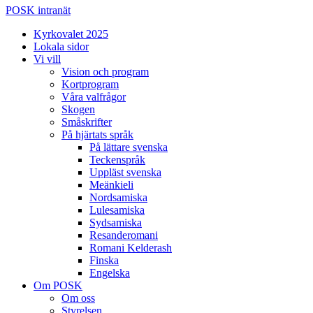
POSK intranät
Kyrkovalet 2025
Lokala sidor
Vi vill
Vision och program
Kortprogram
Våra valfrågor
Skogen
Småskrifter
På hjärtats språk
På lättare svenska
Teckenspråk
Uppläst svenska
Meänkieli
Nordsamiska
Lulesamiska
Sydsamiska
Resanderomani
Romani Kelderash
Finska
Engelska
Om POSK
Om oss
Styrelsen