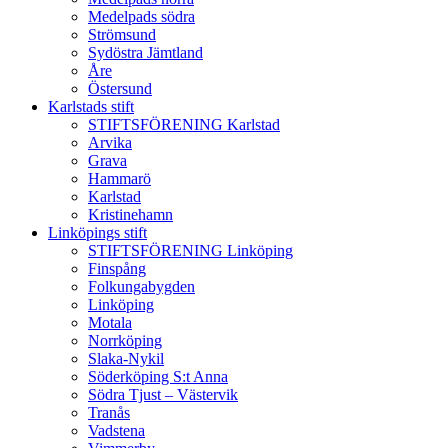
Medelpads södra
Strömsund
Sydöstra Jämtland
Åre
Östersund
Karlstads stift
STIFTSFÖRENING Karlstad
Arvika
Grava
Hammarö
Karlstad
Kristinehamn
Linköpings stift
STIFTSFÖRENING Linköping
Finspång
Folkungabygden
Linköping
Motala
Norrköping
Slaka-Nykil
Söderköping S:t Anna
Södra Tjust – Västervik
Tranås
Vadstena