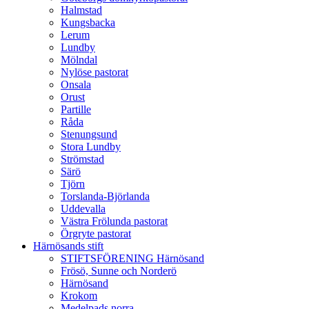
Halmstad
Kungsbacka
Lerum
Lundby
Mölndal
Nylöse pastorat
Onsala
Orust
Partille
Råda
Stenungsund
Stora Lundby
Strömstad
Särö
Tjörn
Torslanda-Björlanda
Uddevalla
Västra Frölunda pastorat
Örgryte pastorat
Härnösands stift
STIFTSFÖRENING Härnösand
Frösö, Sunne och Norderö
Härnösand
Krokom
Medelpads norra