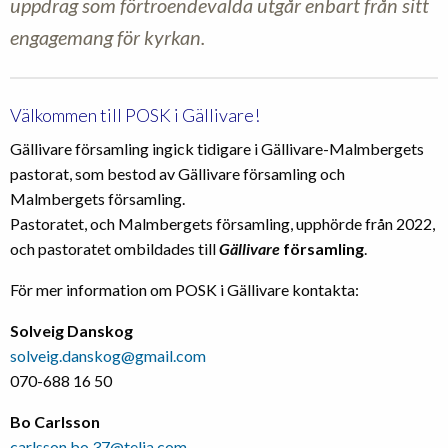
uppdrag som förtroendevalda utgår enbart från sitt
engagemang för kyrkan.
Välkommen till POSK i Gällivare!
Gällivare församling ingick tidigare i Gällivare-Malmbergets
pastorat, som bestod av Gällivare församling och
Malmbergets församling.
Pastoratet, och Malmbergets församling, upphörde från 2022,
och pastoratet ombildades till
Gällivare
församling
.
För mer information om POSK i Gällivare kontakta:
Solveig Danskog
solveig.danskog@gmail.com
‭070-688 16 50‬
Bo Carlsson
carlsson.bo.37@telia.com