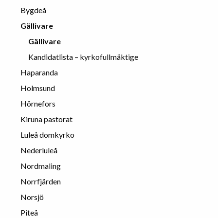
Bygdeå
Gällivare
Gällivare
Kandidatlista – kyrkofullmäktige
Haparanda
Holmsund
Hörnefors
Kiruna pastorat
Luleå domkyrko
Nederluleå
Nordmaling
Norrfjärden
Norsjö
Piteå