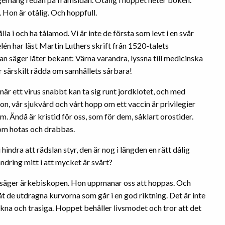
 Hon är otålig. Och hoppfull.
hålla i och ha tålamod. Vi är inte de första som levt i en svår
elén har läst Martin Luthers skrift från 1520-talets
n säger låter bekant: Värna varandra, lyssna till medicinska
ar särskilt rädda om samhällets sårbara!
när ett virus snabbt kan ta sig runt jordklotet, och med
, vår sjukvård och vårt hopp om ett vaccin är privilegier
Ändå är kristid för oss, som för dem, såklart orostider.
 som hotas och drabbas.
 hindra att rädslan styr, den är nog i längden en rätt dålig
ndring mitt i att mycket är svårt?
t, säger ärkebiskopen. Hon uppmanar oss att hoppas. Och
 de utdragna kurvorna som går i en god riktning. Det är inte
kna och trasiga. Hoppet behåller livsmodet och tror att det