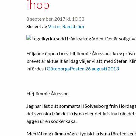
ihop
normalitet!
8 september, 2017 kl. 10:33
Skrivet av
Victor Ramström
Följande öppna brev till Jimmie Åkesson skrev präste
brevet är aktuellt än idag väljer vi att, med Stefan Kli
infördes i
GöteborgsPosten 26 augusti 2013
Hej Jimmie Åkesson.
Jag har läst ditt sommartal i Sölvesborg från i lördags
det svenska från det kristna eller det kristna från de
äggen ur en sockerkaka.
Men låt mig nämna några typiskt kristna företeelser 