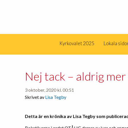
Kyrkovalet 2025
Lokala sido
Nej tack – aldrig mer
3 oktober, 2020 kl. 00:51
Skrivet av
Lisa Tegby
Detta är en krönika av Lisa Tegby som publicera
Bokstäverna i ordet OTÅLIG darrar av iver och engag