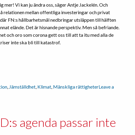
g mer! Vi kan ju ändra oss, säger Antje Jackelén. Och
å relationen mellan offentliga investeringar och privat
 där FN:s hållbarhetsmål nedbringar utsläppen till hälften
nnat elände. Det är hisnande perspektiv. Men så befriande.
 och oro som corona gett oss till att ta itu med alla de
ser inte ska bli till katastrof.
tion
,
Jämställdhet
,
Klimat
,
Mänskliga rättigheter
Leave a
D:s agenda passar inte