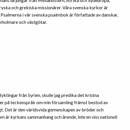
h hans lärjungar från Mellanöstern, Afrika och Sydeuropa,
n ryska och grekiska missionärer. Våra svenska kyrkor är
 Psalmerna i vår svenska psalmbok är författade av danskar,
ockholmare och västgötar.
ktingar från Syrien, skulle jag predika det kristna
ler på teckenspråk om min församling främst bestod av
igt. Det är den världsvida gemenskapen av bröder och
som är kyrkans sammanhang och ärende, inte en viss nationell