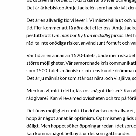
Det är ärkebiskop Antje Jackelén som har skrivit den.
Det är en allvarlig tid vi lever i. Vi måste hålla ut och 
tid. Fler kommer att få göra det efter oss. Antje Jack
pestutbrott
Om man bör fly från en dödlig farsot.
Det ha
råd, ta inte onödiga risker, använd sunt förnuft och v
Vår tid är en annan än 1520-talets, både mer riskabel 
större möjligheter. Vår samordnade kriskommunikation
som 1500-talets människor inte ens kunde drömma om. 
Det är ju människor som står oss nära, och vi själva,
Men kan vi, mitt i detta, lära oss något i krisen? Kan vi
rådgivare? Kan vi leva med ovissheten och tro på förä
Det finns möjligheter mitt i bedrövelsen och allvare
hopp är något annat än optimism. Optimismen gläds åt
dåligt. Men hoppet söker öppningar redan i det spruc
kan komma något helt nytt ur det som gått sönder.