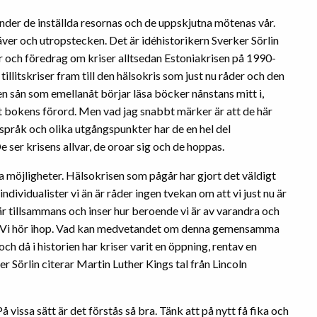
under de inställda resornas och de uppskjutna mötenas vår.
ver och utropstecken. Det är idéhistorikern Sverker Sörlin
ar och föredrag om kriser alltsedan Estoniakrisen på 1990-
illitskriser fram till den hälsokris som just nu råder och den
 en sån som emellanåt börjar läsa böcker nånstans mitt i,
vit bokens förord. Men vad jag snabbt märker är att de här
pråk och olika utgångspunkter har de en hel del
 ser krisens allvar, de oroar sig och de hoppas.
a möjligheter. Hälsokrisen som pågår har gjort det väldigt
ndividualister vi än är råder ingen tvekan om att vi just nu är
är tillsammans och inser hur beroende vi är av varandra och
san. Vi hör ihop. Vad kan medvetandet om denna gemensamma
och då i historien har kriser varit en öppning, rentav en
ker Sörlin citerar Martin Luther Kings tal från Lincoln
 På vissa sätt är det förstås så bra. Tänk att på nytt få fika och