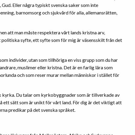
, Gud. Eller några typiskt svenska saker som inte
penning, barnomsorg och sjukvård för alla, allemansrätten,
 men att man måste respektera vårt lands kristna arv,
 politiska syfte, ett syfte som för mig är väsensskilt från det
om individer, utan som tillhöriga en viss grupp som du har
ndrare, muslimer eller kristna. Det är en farlig lära som
orlunda och som reser murar mellan människor i stället för
nsk kyrka. Du talar om kyrkobyggnader som är tillverkade av
t sätt som är unikt för vårt land. För dig är det viktigt att
erna predikar på det svenska språket.