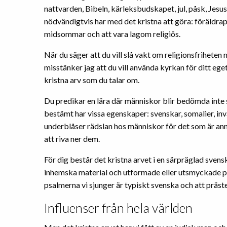
nattvarden, Bibeln, kärleksbudskapet, jul, påsk, Jesus
nödvändigtvis har med det kristna att göra: föräldra
midsommar och att vara lagom religiös.
När du säger att du vill slå vakt om religionsfriheten
misstänker jag att du vill använda kyrkan för ditt eget
kristna arv som du talar om.
Du predikar en lära där människor blir bedömda inte s
bestämt har vissa egenskaper: svenskar, somalier, inva
underblåser rädslan hos människor för det som är ann
att riva ner dem.
För dig består det kristna arvet i en särpräglad sve
inhemska material och utformade eller utsmyckade på et
psalmerna vi sjunger är typiskt svenska och att präst
Influenser från hela världen