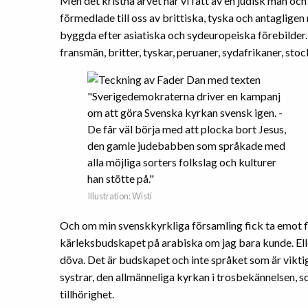
Men det kristna arvet har vi fått av en judisk man oc
förmedlade till oss av brittiska, tyska och antaglige
byggda efter asiatiska och sydeuropeiska förebilder.
fransmän, britter, tyskar, peruaner, sydafrikaner, st
Illustration: Wisti
Och om min svenskkyrkliga församling fick ta emot fly
kärleksbudskapet på arabiska om jag bara kunde. El
döva. Det är budskapet och inte språket som är vikt
systrar, den allmänneliga kyrkan i trosbekännelsen, 
tillhörighet.