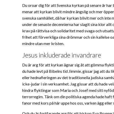
Du oroar dig för att Svenska kyrkan på senare år har b
menar att kyrkan blivit mindre ängslig och mer öppen
svenska samhället, då har kyrkan blivit mer och inte 
under de senaste decennierna har slagit sina klor allt
krav på rättvisa och solidaritet med svaga och utsatta 
frihet att förverkliga sina drömmar och sin kallelse oav
mindre utan mer kristen.
Jesus inkluderade invandrare
Du är arg för att kyrkan ägnar sig åt att gömma flykti
du hade levt på Bibelns tid Jimmie, gissar jag att du l
eller hednafieringen av det traditionella judiska sam
icke-judar i sin verksamhet. Jag gissar att du hade vel
hindra flyktingar som Maria och Josef med sitt nyfödd
terrorregim. Tänk om din politiska agenda hade haft 
fanor med kors på här uppe hos oss, varken ägg eller s
Och du är fortfarande arg för att biskop Eva Brunn