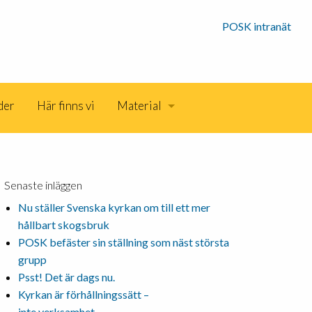
POSK intranät
der
Här finns vi
Material
Senaste inläggen
Nu ställer Svenska kyrkan om till ett mer
hållbart skogsbruk
POSK befäster sin ställning som näst största
grupp
Psst! Det är dags nu.
Kyrkan är förhållningssätt –
inte verksamhet