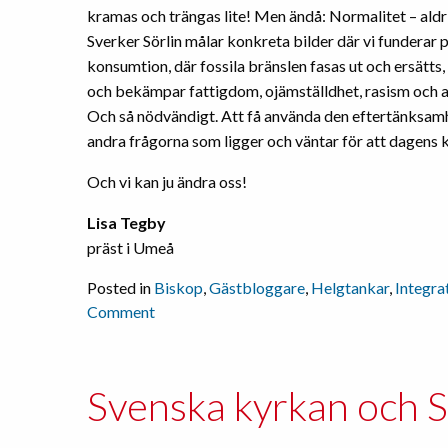
kramas och trängas lite! Men ändå: Normalitet – aldri
Sverker Sörlin målar konkreta bilder där vi funderar p
konsumtion, där fossila bränslen fasas ut och ersätts,
och bekämpar fattigdom, ojämställdhet, rasism och a
Och så nödvändigt. Att få använda den eftertänksamhet
andra frågorna som ligger och väntar för att dagens kri
Och vi kan ju ändra oss!
Lisa Tegby
präst i Umeå
Posted in
Biskop
,
Gästbloggare
,
Helgtankar
,
Integra
on
Comment
Nej
tack
–
Svenska kyrkan och S
aldrig
mer