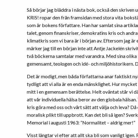
Så börjar jag bläddra i nästa bok, också den skriven 
KRIS! ropar den från framsidan med stora vita bokstä
som är bokens författare. Han har samlat sina artikl
talet, genom finanskriser, demokratins kris och andra t
klimatkris som vi bara är i början av. Eftersom jag är
märker jag till en början inte att Antje Jackelén skri
två böckerna samtalar med varandra. Med sina olika s
gemensamt, teologen och idé- och miljöhistorikern. De
Det är modigt, men båda författarna anar faktiskt ny
tydligt att vi alla är en enda mänsklighet. Hur mycket i
mitt i en gemensam berättelse. Helt oväntat står vi d
att vår individuella hälsa beror av den globala häl
kris göra med oss och vårt sätt att välja och leva? Då 
moralisk plikt till uppbrott. Kan det bli så igen? Sver
Memorial i augusti 1963: ”Normalitet – aldrig mer!”
Visst längtar vi efter att allt ska bli som vanligt igen.