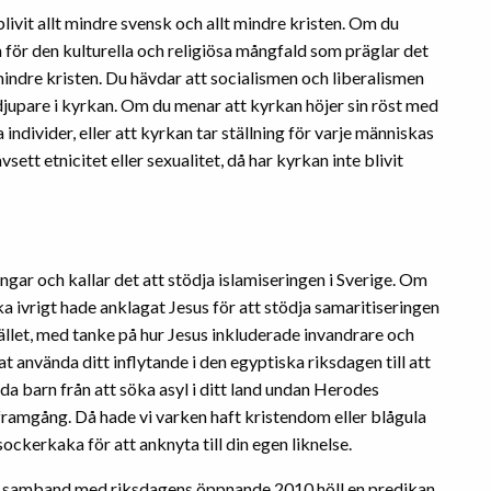
livit allt mindre svensk och allt mindre kristen. Om du
 för den kulturella och religiösa mångfald som präglar det
mindre kristen. Du hävdar att socialismen och liberalismen
 djupare i kyrkan. Om du menar att kyrkan höjer sin röst med
individer, eller att kyrkan tar ställning för varje människas
sett etnicitet eller sexualitet, då har kyrkan inte blivit
ngar och kallar det att stödja islamiseringen i Sverige. Om
ika ivrigt hade anklagat Jesus för att stödja samaritiseringen
hället, med tanke på hur Jesus inkluderade invandrare och
at använda ditt inflytande i den egyptiska riksdagen till att
a barn från att söka asyl i ditt land undan Herodes
framgång. Då hade vi varken haft kristendom eller blågula
ockerkaka för att anknyta till din egen liknelse.
e i samband med riksdagens öppnande 2010 höll en predikan