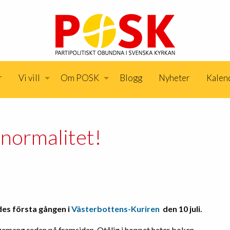
r
Vi vill
Om POSK
Blogg
Nyheter
Kalen
 normalitet!
des första gången i
Västerbottens-Kuriren
den 10 juli.
emang redan på framsidan. Otålig i hoppet heter boken.