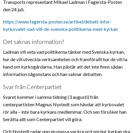
Transports representant Mikael Ladman i Fagersta-Posten
den 24 juli.
https://www.fagersta-posten.se/artikel/debatt-infor-
kyrkovalet-vad-vill-de-svenska-politikerna-med-kyrkan
Det saknas information?
Ladman vill veta vad politikerna tänker med Svenska kyrkan,
hur de vill utveckla verksamheten och framförallt hur de vill ta
hand om kyrkogårdarna. Han påstår att det inte finns sådan
information någonstans och han saknar debatten.
Svar från Centerpartiet
Svaret kommer i samma tidning (3 augusti) från
centerpartisten Magnus Nystedt som hävdar att kyrkovalet
rör alla – inte bara kyrkans medlemmar. Och sen försöker han
berätta allt som Centerpartiet vill göra.
Och Nystedt radar upp en massa vackra ord om hur kyrkan ska