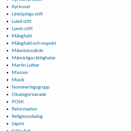
Kyrkoval
Linköpings stift
Luleå stift
Lunds stift
Mångfald
Mångfald och respekt
Människovärde
Mänskliga rättigheter
Martin Luther
Mission
Musik
Nomineringsgrupp
Okategoriserade
POSK
Reformation
Religionsdialog
Sápmi
Själavård