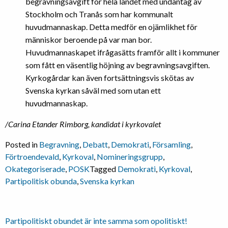
begravningsavgift för hela landet med undantag av
Stockholm och Tranås som har kommunalt
huvudmannaskap. Detta medför en ojämlikhet för
människor beroende på var man bor.
Huvudmannaskapet ifrågasätts framför allt i kommuner
som fått en väsentlig höjning av begravningsavgiften.
Kyrkogårdar kan även fortsättningsvis skötas av
Svenska kyrkan såväl med som utan ett
huvudmannaskap.
/Carina Etander Rimborg, kandidat i kyrkovalet
Posted in
Begravning
,
Debatt
,
Demokrati
,
Församling
,
Förtroendevald
,
Kyrkoval
,
Nomineringsgrupp
,
Okategoriserade
,
POSK
Tagged
Demokrati
,
Kyrkoval
,
Partipolitisk obunda
,
Svenska kyrkan
Inläggsnavigering
Partipolitiskt obundet är inte samma som opolitiskt!