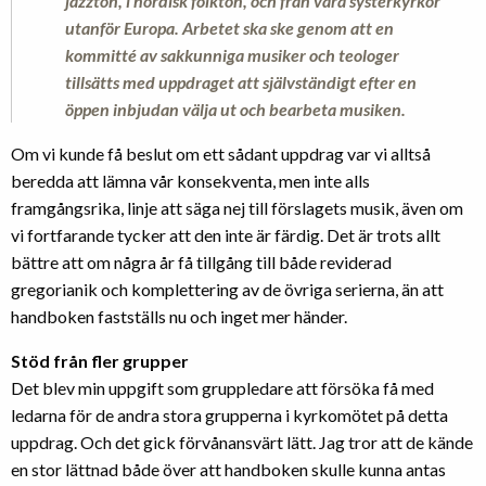
jazzton, i nordisk folkton, och från våra systerkyrkor
utanför Europa. Arbetet ska ske genom att en
kommitté av sakkunniga musiker och teologer
tillsätts med uppdraget att självständigt efter en
öppen inbjudan välja ut och bearbeta musiken.
Om vi kunde få beslut om ett sådant uppdrag var vi alltså
beredda att lämna vår konsekventa, men inte alls
framgångsrika, linje att säga nej till förslagets musik, även om
vi fortfarande tycker att den inte är färdig. Det är trots allt
bättre att om några år få tillgång till både reviderad
gregorianik och komplettering av de övriga serierna, än att
handboken fastställs nu och inget mer händer.
Stöd från fler grupper
Det blev min uppgift som gruppledare att försöka få med
ledarna för de andra stora grupperna i kyrkomötet på detta
uppdrag. Och det gick förvånansvärt lätt. Jag tror att de kände
en stor lättnad både över att handboken skulle kunna antas