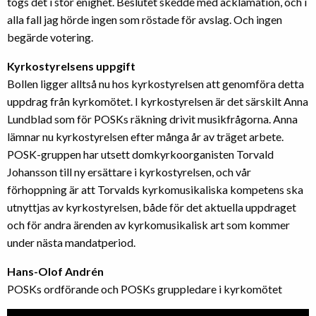
togs det i stor enighet. Beslutet skedde med acklamation, och i
alla fall jag hörde ingen som röstade för avslag. Och ingen
begärde votering.
Kyrkostyrelsens uppgift
Bollen ligger alltså nu hos kyrkostyrelsen att genomföra detta
uppdrag från kyrkomötet. I kyrkostyrelsen är det särskilt Anna
Lundblad som för POSKs räkning drivit musikfrågorna. Anna
lämnar nu kyrkostyrelsen efter många år av träget arbete.
POSK-gruppen har utsett domkyrkoorganisten Torvald
Johansson till ny ersättare i kyrkostyrelsen, och vår
förhoppning är att Torvalds kyrkomusikaliska kompetens ska
utnyttjas av kyrkostyrelsen, både för det aktuella uppdraget
och för andra ärenden av kyrkomusikalisk art som kommer
under nästa mandatperiod.
Hans-Olof Andrén
POSKs ordförande och POSKs gruppledare i kyrkomötet