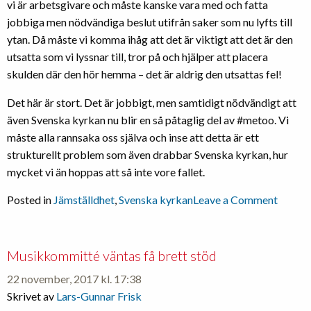
vi är arbetsgivare och måste kanske vara med och fatta
jobbiga men nödvändiga beslut utifrån saker som nu lyfts till
ytan. Då måste vi komma ihåg att det är viktigt att det är den
utsatta som vi lyssnar till, tror på och hjälper att placera
skulden där den hör hemma – det är aldrig den utsattas fel!
Det här är stort. Det är jobbigt, men samtidigt nödvändigt att
även Svenska kyrkan nu blir en så påtaglig del av #metoo. Vi
måste alla rannsaka oss själva och inse att detta är ett
strukturellt problem som även drabbar Svenska kyrkan, hur
mycket vi än hoppas att så inte vore fallet.
on
Posted in
Jämställdhet
,
Svenska kyrkan
Leave a Comment
#varde
Musikkommitté väntas få brett stöd
22 november, 2017 kl. 17:38
Skrivet av
Lars-Gunnar Frisk