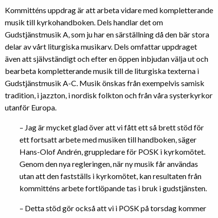
Kommitténs uppdrag är att arbeta vidare med kompletterande
musik till kyrkohandboken. Dels handlar det om
Gudstjänstmusik A, som ju har en särställning då den bär stora
delar av vårt liturgiska musikarv. Dels omfattar uppdraget
även att självständigt och efter en öppen inbjudan välja ut och
bearbeta kompletterande musik till de liturgiska texterna i
Gudstjänstmusik A-C. Musik önskas från exempelvis samisk
tradition, i jazzton, i nordisk folkton och från våra systerkyrkor
utanför Europa.
– Jag är mycket glad över att vi fått ett så brett stöd för
ett fortsatt arbete med musiken till handboken, säger
Hans-Olof Andrén, gruppledare för POSK i kyrkomötet.
Genom den nya regleringen, när ny musik får användas
utan att den fastställs i kyrkomötet, kan resultaten från
kommitténs arbete fortlöpande tas i bruk i gudstjänsten.
– Detta stöd gör också att vi i POSK på torsdag kommer