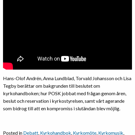
Hans-Olof Andrén, Anna Lundblad, Torvald Johansson och Lisa
Tegby berättar om bakgrunden till beslutet om
kyrkohandboken; hur POSK jobbat med frågan genom åren,
beslut och reservation i kyrkostyrelsen, samt vårt agerande
som bidrog till att en kompromiss i slutändan blev möjlig.
Posted in
Debatt
,
Kyrkohandbok
,
Kyrkomöte
,
Kyrkomusik
,