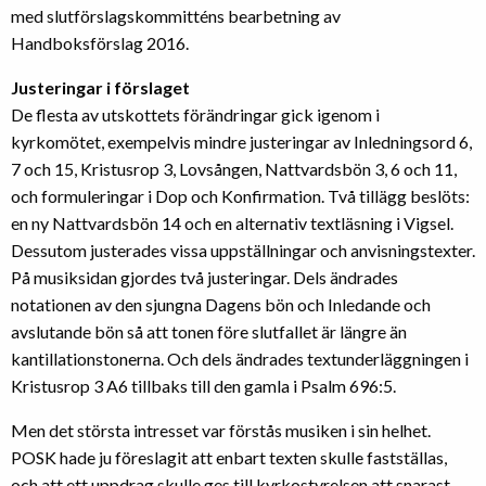
med slutförslagskommitténs bearbetning av
Handboksförslag 2016.
Justeringar i förslaget
De flesta av utskottets förändringar gick igenom i
kyrkomötet, exempelvis mindre justeringar av Inledningsord 6,
7 och 15, Kristusrop 3, Lovsången, Nattvardsbön 3, 6 och 11,
och formuleringar i Dop och Konfirmation. Två tillägg beslöts:
en ny Nattvardsbön 14 och en alternativ textläsning i Vigsel.
Dessutom justerades vissa uppställningar och anvisningstexter.
På musiksidan gjordes två justeringar. Dels ändrades
notationen av den sjungna Dagens bön och Inledande och
avslutande bön så att tonen före slutfallet är längre än
kantillationstonerna. Och dels ändrades textunderläggningen i
Kristusrop 3 A6 tillbaks till den gamla i Psalm 696:5.
Men det största intresset var förstås musiken i sin helhet.
POSK hade ju föreslagit att enbart texten skulle fastställas,
och att ett uppdrag skulle ges till kyrkostyrelsen att snarast