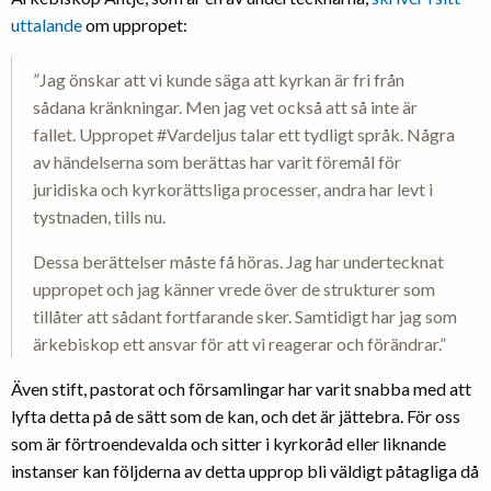
uttalande
om uppropet:
”Jag önskar att vi kunde säga att kyrkan är fri från
sådana kränkningar. Men jag vet också att så inte är
fallet. Uppropet #Vardeljus talar ett tydligt språk. Några
av händelserna som berättas har varit föremål för
juridiska och kyrkorättsliga processer, andra har levt i
tystnaden, tills nu.
Dessa berättelser måste få höras. Jag har undertecknat
uppropet och jag känner vrede över de strukturer som
tillåter att sådant fortfarande sker. Samtidigt har jag som
ärkebiskop ett ansvar för att vi reagerar och förändrar.”
Även stift, pastorat och församlingar har varit snabba med att
lyfta detta på de sätt som de kan, och det är jättebra. För oss
som är förtroendevalda och sitter i kyrkoråd eller liknande
instanser kan följderna av detta upprop bli väldigt påtagliga då