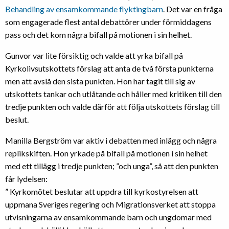
Behandling av ensamkommande flyktingbarn
. Det var en fråga
som engagerade flest antal debattörer under förmiddagens
pass och det kom några bifall på motionen i sin helhet.
Gunvor var lite försiktig och valde att yrka bifall på
Kyrkolivsutskottets förslag att anta de två första punkterna
men att avslå den sista punkten. Hon har tagit till sig av
utskottets tankar och utlåtande och håller med kritiken till den
tredje punkten och valde därför att följa utskottets förslag till
beslut.
Manilla Bergström var aktiv i debatten med inlägg och några
replikskiften. Hon yrkade på bifall på motionen i sin helhet
med ett tillägg i tredje punkten; ”och unga”, så att den punkten
får lydelsen:
” Kyrkomötet beslutar att uppdra till kyrkostyrelsen att
uppmana Sveriges regering och Migrationsverket att stoppa
utvisningarna av ensamkommande barn och ungdomar med