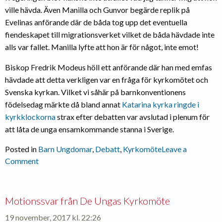
ville hävda. Även Manilla och Gunvor begärde replik på
Evelinas anförande där de båda tog upp det eventuella
fiendeskapet till migrationsverket vilket de båda hävdade inte
alls var fallet. Manilla lyfte att hon är för något, inte emot!
Biskop Fredrik Modeus höll ett anförande där han med emfas
hävdade att detta verkligen var en fråga för kyrkomötet och
Svenska kyrkan. Vilket vi såhär på barnkonventionens
födelsedag märkte då bland annat
Katarina kyrka ringde i
kyrkklockorna
strax efter debatten var avslutad i plenum för
att låta de unga ensamkommande stanna i Sverige.
Posted in
Barn Ungdomar
,
Debatt
,
Kyrkomöte
Leave a
on
Comment
Debatt
om
ensamkommande
Motionssvar från De Ungas Kyrkomöte
barn
19 november, 2017 kl. 22:26
och