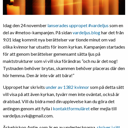
Idag den 24 november
lanserades uppropet #vardeljus
som en
del av #metoo-kampanjen. På sidan
vardeljus.blog
har det från
9.01 idag kommit nya berättelser var tionde minut om vad
olika kvinnor har utsatts för inom kyrkan. Kampanjen startades
för att genom berättelser gemensamt sätta ljus på
maktstrukturer som vi vill ska förändras ”och nu är det nog!
Tystnaden behöver brytas, skammen behöver placeras där den
hör hemma. Den är inte vår att bära!”
Uppropet har skrivits
under av 1382 kvinnor
som på detta sätt
vill visa på att även kyrkan, tyvärr men inte oväntat, också är
drabbad. Vill du bidra med din upplevelse kan du göra det
antingen genom att fylla i
kontaktformuläret
eller mejla till
vardeljus.svk@gmail.com.
Ärkebiskop Antje, som är en av undertecknarna,
skriver i sitt