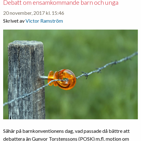
Debatt om ensamkommande barn och unga
hållbar
20 november, 2017 kl. 15:46
utveckling
Skrivet av
Victor Ramström
Såhär på barnkonventionens dag, vad passade då bättre att
debattera än Gunvor Torstenssons (POSK) m.fl. motion om