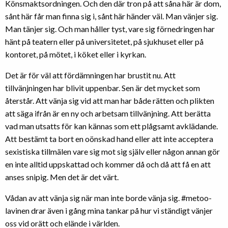
Könsmaktsordningen. Och den där tron på att såna här är dom,
sånt här får man finna sig i, sånt här händer väl. Man vänjer sig.
Man tänjer sig. Och man håller tyst, vare sig förnedringen har
hänt på teatern eller på universitetet, på sjukhuset eller på
kontoret, på mötet, i köket eller i kyrkan.
Det är för väl att fördämningen har brustit nu. Att
tillvänjningen har blivit uppenbar. Sen är det mycket som
återstår. Att vänja sig vid att man har både rätten och plikten
att säga ifrån är en ny och arbetsam tillvänjning. Att berätta
vad man utsatts för kan kännas som ett plågsamt avklädande.
Att bestämt ta bort en oönskad hand eller att inte acceptera
sexistiska tillmälen vare sig mot sig själv eller någon annan gör
en inte alltid uppskattad och kommer då och då att få en att
anses snipig. Men det är det värt.
Vådan av att vänja sig när man inte borde vänja sig. #metoo-
lavinen drar även i gång mina tankar på hur vi ständigt vänjer
oss vid orätt och elände i världen.