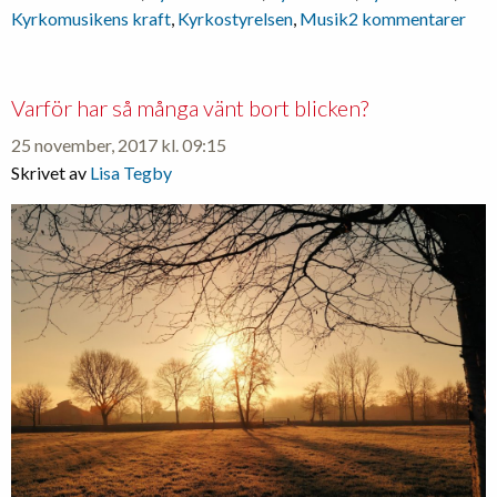
till
Kyrkomusikens kraft
,
Kyrkostyrelsen
,
Musik
2 kommentarer
Kyr
–
dra
Varför har så många vänt bort blicken?
infö
25 november, 2017 kl. 09:15
besl
Skrivet av
Lisa Tegby