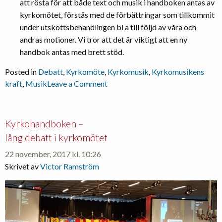
att rösta för att både text och musik i handboken antas av
kyrkomötet, förstås med de förbättringar som tillkommit
under utskottsbehandlingen bl a till följd av våra och
andras motioner. Vi tror att det är viktigt att en ny
handbok antas med brett stöd.
Posted in
Debatt
,
Kyrkomöte
,
Kyrkomusik
,
Kyrkomusikens
on
kraft
,
Musik
Leave a Comment
Musikkommitté
väntas
få
Kyrkohandboken –
brett
lång debatt i kyrkomötet
stöd
22 november, 2017 kl. 10:26
Skrivet av
Victor Ramström