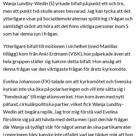
Wanja Lundby-Wedin (S) yrkade bifall på punkt ett och tre,
men att punkt två skulle anses besvarad. Jag kan tycka att det
ytterligare visar på Socialdemokraternas splittring i frågan och
samtidigt skönt att höra att det finns viktiga personer inom S
som har denna syn i frågan.
Ytterligare bifall till motionen i sin helhet (med Manillas
tillägg) kom från Anki Erdmann (ViSK), hon påpekade även att
hela gruppen ställer sig bakom detta bifall. Hon ansåg att
denna frågan var den viktigaste frågan för årets kyrkomöte.
Evelina Johansson (FK) talade om att kyrkomötet och Svenska
kyrkan inte ska öka på polariseringen och vill inte sätta sig i
”fiendeskap” till migrationsverket. Hon kom även med nytt
påfund, cirkulärpolitiska partier, vilket fick Wanja Lundby-
Wedin att begära replik. Jag tror mig förstå vad Evelina
försökte sig på att hävda med detta men i just den här frågan
där Wanja så tydligt står för något annat än sina partikamrater
i regeringen blev kanske inte utfallet vad jag tänker mig att hon