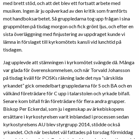
med brett stöd, och att det blev ett fortsatt arbete med
musiken. Ingen är ju opåverkad av den kritik som framförts
mot handboksarbetet. Så gruppledarna tog upp frågan i sina
gruppmöten på tisdag morgon och fick grönt ljus, och efter en
sista överläggning med finjustering av uppdraget kunde vi
lämna in förslaget till kyrkomötets kansli vid lunchtid på
tisdagen.
Jag upplevde att stämningen i kyrkomötet svängde då. Många
var glada för överenskommelsen, och när Torvald Johansson
på tisdag kväll för POSKs räkning lade det nya ”särskilda
yrkandet” gick omedelbart gruppledarna för S och BA och en
välkänd företrädare för C upp i talarstolen och yrkade bifall.
Senare kom bifall från företrädare för flera andra grupper.
Biskop Per Eckerdal, som ju i egenskap av ärkebiskopens
ersättare i kyrkostyrelsen varit inblandad i processen sedan
kyrkostyrelsens AU blev styrgrupp 2014, stödde också
yrkandet. Och när beslutet väl fattades på torsdag förmiddag