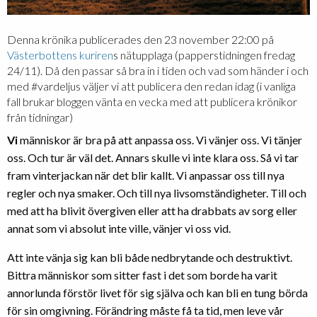
Denna krönika publicerades den 23 november 22:00 på
Västerbottens kuriren
s nätupplaga (papperstidningen fredag
24/11). Då den passar så bra in i tiden och vad som händer i och
med #vardeljus väljer vi att publicera den redan idag (i vanliga
fall brukar bloggen vänta en vecka med att publicera krönikor
från tidningar)
Vi
människor är bra på att anpassa oss. Vi vänjer oss. Vi tänjer
oss. Och tur är väl det. Annars skulle vi inte klara oss. Så vi tar
fram vinterjackan när det blir kallt. Vi anpassar oss till nya
regler och nya smaker. Och till nya livsomständigheter. Till och
med att ha blivit övergiven eller att ha drabbats av sorg eller
annat som vi absolut inte ville, vänjer vi oss vid.
Att inte vänja sig kan bli både nedbrytande och destruktivt.
Bittra människor som sitter fast i det som borde ha varit
annorlunda förstör livet för sig själva och kan bli en tung börda
för sin omgivning. Förändring måste få ta tid, men leve vår