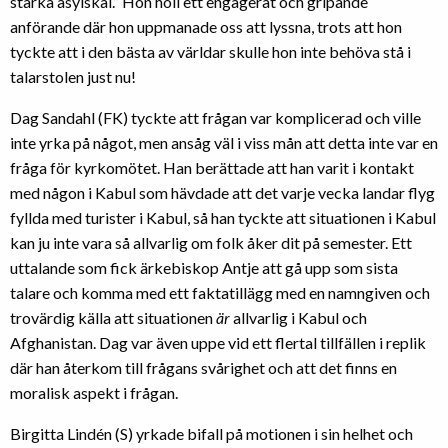
starka asylskäl.” Hon höll ett engagerat och gripande
anförande där hon uppmanade oss att lyssna, trots att hon
tyckte att i den bästa av världar skulle hon inte behöva stå i
talarstolen just nu!
Dag Sandahl (FK) tyckte att frågan var komplicerad och ville
inte yrka på något, men ansåg väl i viss mån att detta inte var en
fråga för kyrkomötet. Han berättade att han varit i kontakt
med någon i Kabul som hävdade att det varje vecka landar flyg
fyllda med turister i Kabul, så han tyckte att situationen i Kabul
kan ju inte vara så allvarlig om folk åker dit på semester. Ett
uttalande som fick ärkebiskop Antje att gå upp som sista
talare och komma med ett faktatillägg med en namngiven och
trovärdig källa att situationen
är
allvarlig i Kabul och
Afghanistan. Dag var även uppe vid ett flertal tillfällen i replik
där han återkom till frågans svårighet och att det finns en
moralisk aspekt i frågan.
Birgitta Lindén (S) yrkade bifall på motionen i sin helhet och