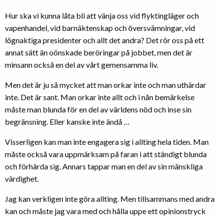
Hur ska vi kunna låta bli att vänja oss vid flyktingläger och
vapenhandel, vid barnäktenskap och översvämningar, vid
lögnaktiga presidenter och allt det andra? Det rör oss på ett
annat sätt än oönskade beröringar på jobbet, men det är
minsann också en del av vårt gemensamma liv.
Men det är ju så mycket att man orkar inte och man uthärdar
inte. Det är sant. Man orkar inte allt och i nån bemärkelse
måste man blunda för en del av världens nöd och inse sin
begränsning. Eller kanske inte ändå …
Visserligen kan man inte engagera sig i allting hela tiden. Man
måste också vara uppmärksam på faran i att ständigt blunda
och förhärda sig. Annars tappar man en del av sin mänskliga
värdighet.
Jag kan verkligen inte göra allting. Men tillsammans med andra
kan och måste jag vara med och hålla uppe ett opinionstryck