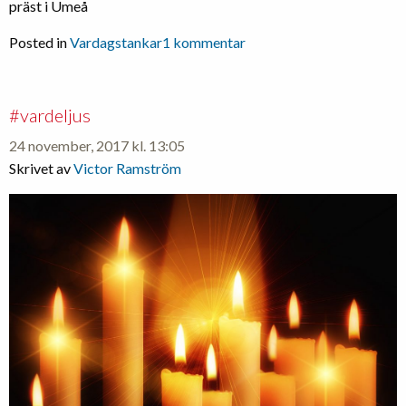
präst i Umeå
till
Posted in
Vardagstankar
1 kommentar
Varför
har
så
#vardeljus
många
24 november, 2017 kl. 13:05
vänt
Skrivet av
Victor Ramström
bort
blicken?