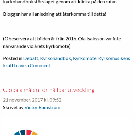
kyrkohandboksförslaget genom att klicka på den rutan.
Bloggen har all anledning att återkomma till detta!
(Obeservera att bilden är från 2016, Ola Isaksson var inte
närvarande vid årets kyrkomöte)
Posted in
Debatt
,
Kyrkohandbok
,
Kyrkomöte
,
Kyrkomusikens
on
kraft
Leave a Comment
Kyrkohandboken
–
lång
Globala målen för hållbar utveckling
debatt
21 november, 2017 kl. 09:52
i
Skrivet av
Victor Ramström
kyrkomötet