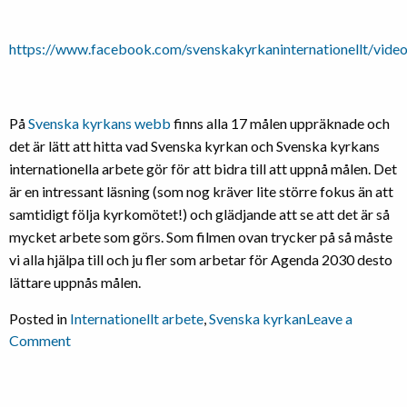
https://www.facebook.com/svenskakyrkaninternationellt/vi
På
Svenska kyrkans webb
finns alla 17 målen uppräknade och
det är lätt att hitta vad Svenska kyrkan och Svenska kyrkans
internationella arbete gör för att bidra till att uppnå målen. Det
är en intressant läsning (som nog kräver lite större fokus än att
samtidigt följa kyrkomötet!) och glädjande att se att det är så
mycket arbete som görs. Som filmen ovan trycker på så måste
vi alla hjälpa till och ju fler som arbetar för Agenda 2030 desto
lättare uppnås målen.
Posted in
Internationellt arbete
,
Svenska kyrkan
Leave a
on
Comment
Globala
målen
för