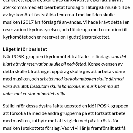
återkomma med ett bearbetat förslag till liturgisk musik till de
av kyrkomötet fastställda texterna. I mellantiden skulle
musiken i 2017 års förslag få användas. Vi hade krävt detta i en
reservation i kyrkostyrelsen, och följde upp med en motion till
kyrkomötet och en reservation i gudstjänstutskottet.
Läget inför beslutet
När POSK-gruppen i kyrkomötet träffades i söndags
stod det
klart att vår reservation skulle bli nedröstad.
Konsekvensen av
detta skulle bli att inget uppdrag skulle ges att arbeta vidare
med musiken, och
arbetet med kyrkohandboken skulle därmed
vara avslutat. Dessutom skulle handbokens musik komma att
antas mot en stor minoritets vilja.
Ställd inför dessa dystra fakta uppstod en idé i POSK-gruppen
att försöka få med de andra grupperna på ett fortsatt arbete
med musiken, i utbyte mot att vi gick med på att rösta för
musiken i utskottets förslag. Vad vi vill är ju framförallt att få