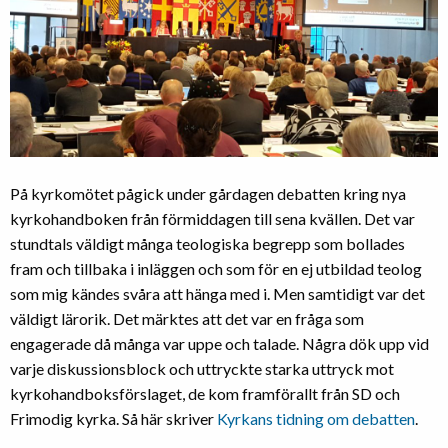
På kyrkomötet pågick under gårdagen debatten kring nya
kyrkohandboken från förmiddagen till sena kvällen. Det var
stundtals väldigt många teologiska begrepp som bollades
fram och tillbaka i inläggen och som för en ej utbildad teolog
som mig kändes svåra att hänga med i. Men samtidigt var det
väldigt lärorik. Det märktes att det var en fråga som
engagerade då många var uppe och talade. Några dök upp vid
varje diskussionsblock och uttryckte starka uttryck mot
kyrkohandboksförslaget, de kom framförallt från SD och
Frimodig kyrka. Så här skriver
Kyrkans tidning om debatten
.