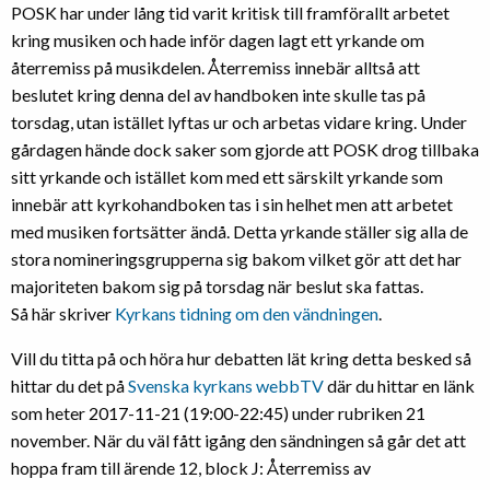
POSK har under lång tid varit kritisk till framförallt arbetet
kring musiken och hade inför dagen lagt ett yrkande om
återremiss på musikdelen. Återremiss innebär alltså att
beslutet kring denna del av handboken inte skulle tas på
torsdag, utan istället lyftas ur och arbetas vidare kring. Under
gårdagen hände dock saker som gjorde att POSK drog tillbaka
sitt yrkande och istället kom med ett särskilt yrkande som
innebär att kyrkohandboken tas i sin helhet men att arbetet
med musiken fortsätter ändå. Detta yrkande ställer sig alla de
stora nomineringsgrupperna sig bakom vilket gör att det har
majoriteten bakom sig på torsdag när beslut ska fattas.
Så här skriver
Kyrkans tidning om den vändningen
.
Vill du titta på och höra hur debatten lät kring detta besked så
hittar du det på
Svenska kyrkans webbTV
där du hittar en länk
som heter 2017-11-21 (19:00-22:45) under rubriken 21
november. När du väl fått igång den sändningen så går det att
hoppa fram till ärende 12, block J: Återremiss av