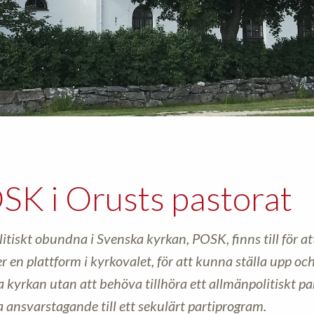
SK i Orusts pastorat
litiskt obundna i Svenska kyrkan, POSK, finns till för a
r en plattform i kyrkovalet, för att kunna ställa upp oc
 kyrkan utan att behöva tillhöra ett allmänpolitiskt par
a ansvarstagande till ett sekulärt partiprogram.