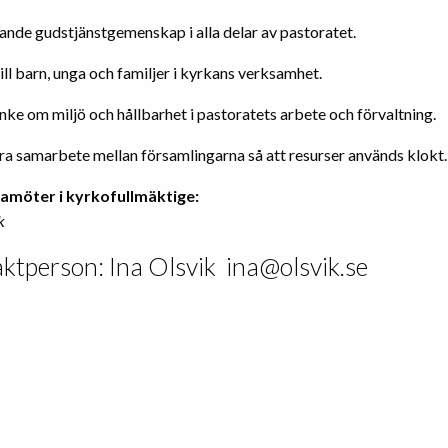
vande gudstjänstgemenskap i alla delar av pastoratet.
ill barn, unga och familjer i kyrkans verksamhet.
ke om miljö och hållbarhet i pastoratets arbete och förvaltning.
ära samarbete mellan församlingarna så att resurser används klokt.
damöter i kyrkofullmäktige:
k
ktperson: Ina Olsvik ina@olsvik.se