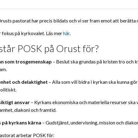
rusts pastorat har precis bildats och vi ser fram emot att berätta
är fokus på kyrkovalet. Läs mer
här
.
står POSK på Orust för?
an som trosgemenskap
– Beslut ska grundas på kristen tro och k
am.
het och delaktighet
– Alla som vill bidra i kyrkan ska kunna gör
olitiskt.
iktigt ansvar
– Kyrkans ekonomiska och materiella resurser ska 
amhet, diakoni och framtid.
 på kyrkans kärna
– Gudstjänst, undervisning, mission och diakoni
pastorat arbetar POSK för: