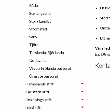
Råda
En le
Stenungsund
Stöd t
Stora Lundby
Omtan
Strömstad
Särö
Ett n
Tjörn
Våra le
Torslanda-Björlanda
Ina Olsvi
Uddevalla
Konta
Västra Frölunda pastorat
Örgryte pastorat
Härnösands stift
Karlstads stift
Linköpings stift
Luleå stift