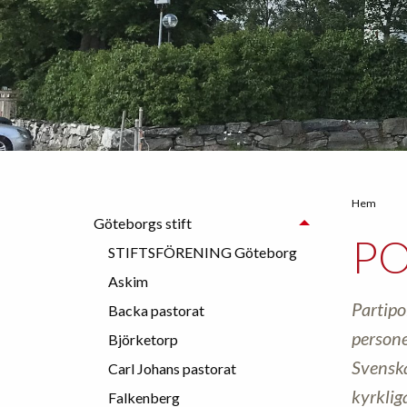
Hem
Göteborgs stift
PO
STIFTSFÖRENING Göteborg
Askim
Partipo
Backa pastorat
persone
Björketorp
Svenska
Carl Johans pastorat
kyrklig
Falkenberg