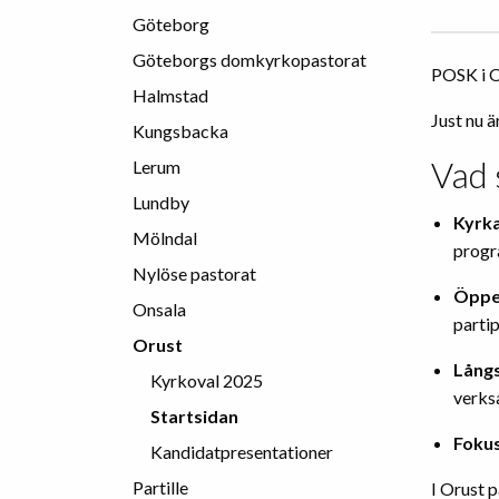
Göteborg
Göteborgs domkyrkopastorat
POSK i O
Halmstad
Just nu 
Kungsbacka
Vad 
Lerum
Lundby
Kyrk
Mölndal
progr
Nylöse pastorat
Öppen
Onsala
partip
Orust
Långs
Kyrkoval 2025
verks
Startsidan
Fokus
Kandidatpresentationer
Partille
I Orust 