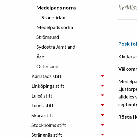
kyrklig
Medelpads norra
Startsidan
Medelpads södra
Strömsund
Posk fo
Sydöstra Jämtland
Klicka på
Åre
Östersund
Välkom
Karlstads stift
Medelpad
Linköpings stift
Ljustorp
Luleå stift
alldeles
septemb
Lunds stift
Skara stift
Rösta i
Stockholms stift
Strängnäs stift