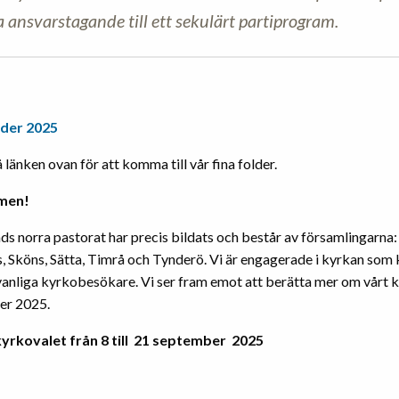
a ansvarstagande till ett sekulärt partiprogram.
lder 2025
 länken ovan för att komma till vår fina folder.
men!
s norra pastorat har precis bildats och består av församlingarna: 
s, Sköns, Sätta, Timrå och Tynderö. Vi är engagerade i kyrkan som
 vanliga kyrkobesökare. Vi ser fram emot att berätta mer om vårt
er 2025.
 kyrkovalet från 8 till 21 september 2025