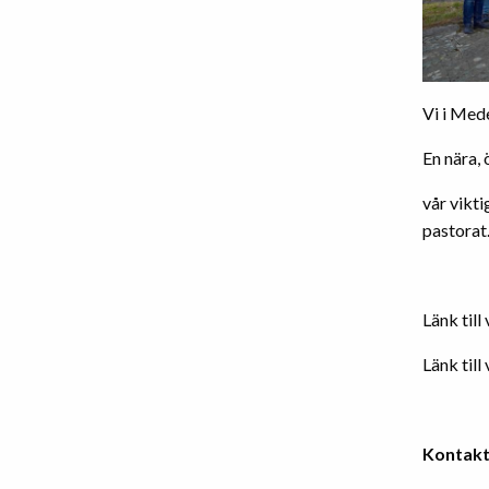
Vi i Med
En nära,
vår vikt
pastorat
Länk til
Länk til
Kontakt