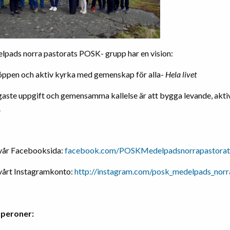
elpads norra pastorats POSK- grupp har en vision:
 öppen och aktiv kyrka med gemenskap för alla-
Hela livet
igaste uppgift och gemensamma kallelse är att bygga levande, akt
.
l vår Facebooksida:
facebook.com/POSKMedelpadsnorrapastorat
l vårt Instagramkonto:
http://instagram.com/posk_medelpads_norr
peroner: