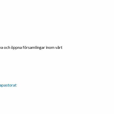
iva och öppna församlingar inom vårt
apastorat