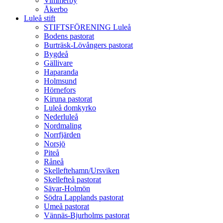
Vimmerby
Åkerbo
Luleå stift
STIFTSFÖRENING Luleå
Bodens pastorat
Burträsk-Lövångers pastorat
Bygdeå
Gällivare
Haparanda
Holmsund
Hörnefors
Kiruna pastorat
Luleå domkyrko
Nederluleå
Nordmaling
Norrfjärden
Norsjö
Piteå
Råneå
Skelleftehamn/Ursviken
Skellefteå pastorat
Sävar-Holmön
Södra Lapplands pastorat
Umeå pastorat
Vännäs-Bjurholms pastorat