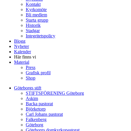
Kontakt
Kyrkomöte
Bli medlem
Starta grupp
Historik
Stadgar
Integritetspolicy
Blogg
Nyheter
Kalender
Här finns vi
Material
Press
Grafisk profil
Shop
Göteborgs stift
STIFTSFÖRENING Göteborg
Askim
Backa pastorat
Björketorp
Carl Johans pastorat
Falkenberg
Göteborg
Göteborgs domkyrkopastorat