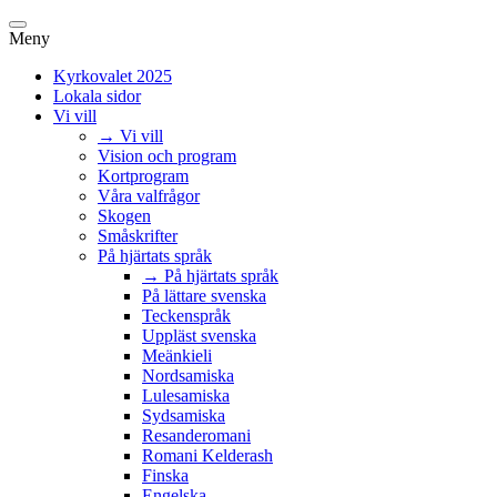
Meny
Kyrkovalet 2025
Lokala sidor
Vi vill
→ Vi vill
Vision och program
Kortprogram
Våra valfrågor
Skogen
Småskrifter
På hjärtats språk
→ På hjärtats språk
På lättare svenska
Teckenspråk
Uppläst svenska
Meänkieli
Nordsamiska
Lulesamiska
Sydsamiska
Resanderomani
Romani Kelderash
Finska
Engelska