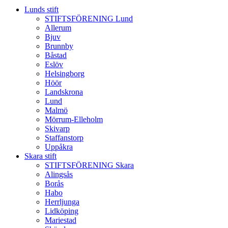
Lunds stift
STIFTSFÖRENING Lund
Allerum
Bjuv
Brunnby
Båstad
Eslöv
Helsingborg
Höör
Landskrona
Lund
Malmö
Mörrum-Elleholm
Skivarp
Staffanstorp
Uppåkra
Skara stift
STIFTSFÖRENING Skara
Alingsås
Borås
Habo
Herrljunga
Lidköping
Mariestad