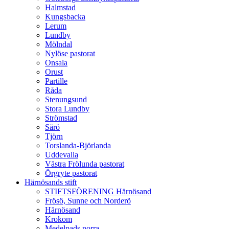
Halmstad
Kungsbacka
Lerum
Lundby
Mölndal
Nylöse pastorat
Onsala
Orust
Partille
Råda
Stenungsund
Stora Lundby
Strömstad
Särö
Tjörn
Torslanda-Björlanda
Uddevalla
Västra Frölunda pastorat
Örgryte pastorat
Härnösands stift
STIFTSFÖRENING Härnösand
Frösö, Sunne och Norderö
Härnösand
Krokom
Medelpads norra