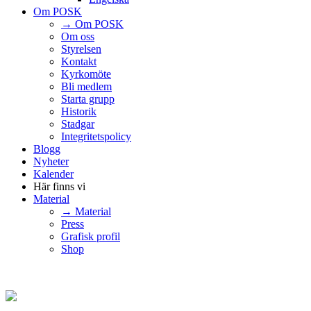
Om POSK
→ Om POSK
Om oss
Styrelsen
Kontakt
Kyrkomöte
Bli medlem
Starta grupp
Historik
Stadgar
Integritetspolicy
Blogg
Nyheter
Kalender
Här finns vi
Material
→ Material
Press
Grafisk profil
Shop