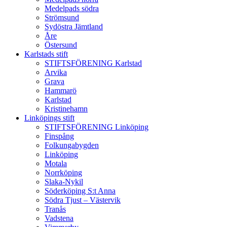
Medelpads södra
Strömsund
Sydöstra Jämtland
Åre
Östersund
Karlstads stift
STIFTSFÖRENING Karlstad
Arvika
Grava
Hammarö
Karlstad
Kristinehamn
Linköpings stift
STIFTSFÖRENING Linköping
Finspång
Folkungabygden
Linköping
Motala
Norrköping
Slaka-Nykil
Söderköping S:t Anna
Södra Tjust – Västervik
Tranås
Vadstena