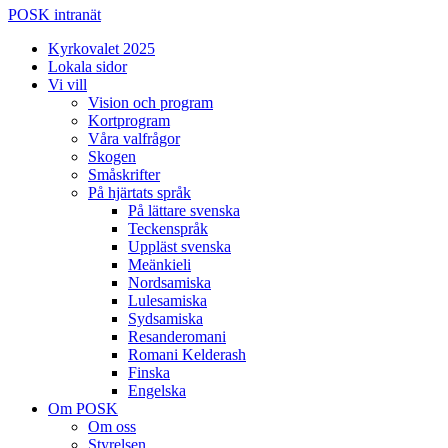
POSK intranät
Kyrkovalet 2025
Lokala sidor
Vi vill
Vision och program
Kortprogram
Våra valfrågor
Skogen
Småskrifter
På hjärtats språk
På lättare svenska
Teckenspråk
Uppläst svenska
Meänkieli
Nordsamiska
Lulesamiska
Sydsamiska
Resanderomani
Romani Kelderash
Finska
Engelska
Om POSK
Om oss
Styrelsen