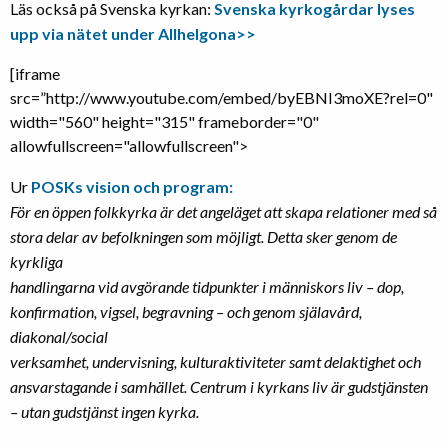
Läs också på Svenska kyrkan:
Svenska kyrkogårdar lyses
upp via nätet under Allhelgona>>
[iframe
src=”http://www.youtube.com/embed/byEBNI3moXE?rel=0"
width="560" height="315" frameborder="0"
allowfullscreen="allowfullscreen">
Ur
POSKs vision och program:
För en öppen folkkyrka är det angeläget att skapa relationer med så
stora delar av befolkningen som möjligt. Detta sker genom de
kyrkliga
handlingarna vid avgörande tidpunkter i människors liv – dop,
konfirmation, vigsel, begravning – och genom själavård,
diakonal/social
verksamhet, undervisning, kulturaktiviteter samt delaktighet och
ansvarstagande i samhället. Centrum i kyrkans liv är gudstjänsten
– utan
gudstjänst ingen kyrka.