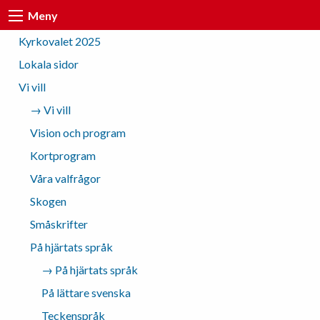
Meny
Kyrkovalet 2025
Lokala sidor
Vi vill
→ Vi vill
Vision och program
Kortprogram
Våra valfrågor
Skogen
Småskrifter
På hjärtats språk
→ På hjärtats språk
På lättare svenska
Teckenspråk