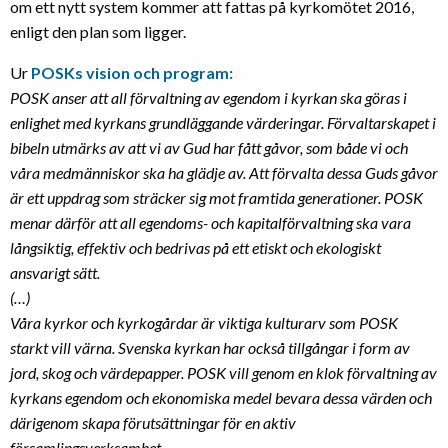
om ett nytt system kommer att fattas på kyrkomötet 2016,
enligt den plan som ligger.
Ur
POSKs vision och program:
POSK anser att all förvaltning av egendom i kyrkan ska göras i
enlighet
med kyrkans grundläggande värderingar. Förvaltarskapet i
bibeln utmärks
av att vi av Gud har fått gåvor, som både vi och
våra medmänniskor ska
ha glädje av. Att förvalta dessa Guds gåvor
är ett uppdrag som sträcker
sig mot framtida generationer. POSK
menar därför att all egendoms- och
kapitalförvaltning ska vara
långsiktig, effektiv och bedrivas på ett
etiskt och ekologiskt
ansvarigt sätt.
(…)
Våra kyrkor och kyrkogårdar är viktiga kulturarv som POSK
starkt vill
värna. Svenska kyrkan har också tillgångar i form av
jord, skog och
värdepapper. POSK vill genom en klok förvaltning av
kyrkans egendom och
ekonomiska medel bevara dessa värden och
därigenom skapa förutsättningar för en aktiv
församlingsverksamhet.