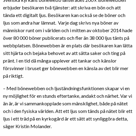
erbjuder besökaren två tjänster: att skriva en bön och att
tända ett digitalt ljus. Besökaren kan också se de böner och
ljus som andra har lämnat. Varje dag skrivs nya böner av
människor runt om i världen och i mitten av oktober 2014 hade
över 80 000 böner publicerats och fler än 38 000 ljus tänts på
webbplatsen. Bönewebben är en plats där besökaren kan lätta
sitt hjärta och bejaka behovet av att sätta saker och ting på
pränt. I en tid då många upplever att tankar och känslor
försvinner i bruset ger bönewebben en känsla av det blir mer
på riktigt.
– Med bönewebben och ljuständningsfunktionen skapar vi en
ny möjlighet för en stunds eftertanke, andakt och närhet. Var vi
än är, är vi sammankopplade som mänsklighet, både på nätet
och i den fysiska världen. Att ett ljus som tänds på nätet blir ett
ljus i ett träd på en kyrkogård är ett sätt att synliggöra detta,
säger Kristin Molander.