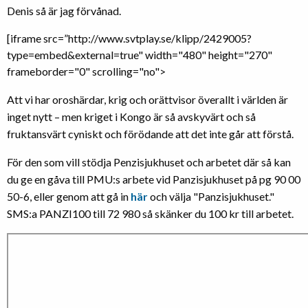
Denis så är jag förvånad.
[iframe src=”http://www.svtplay.se/klipp/2429005?
type=embed&external=true" width="480" height="270"
frameborder="0" scrolling="no">
Att vi har oroshärdar, krig och orättvisor överallt i världen är
inget nytt – men kriget i Kongo är så avskyvärt och så
fruktansvärt cyniskt och förödande att det inte går att förstå.
För den som vill stödja Penzisjukhuset och arbetet där så kan
du ge en gåva till PMU:s arbete vid Panzisjukhuset på pg 90 00
50-6, eller genom att gå in
här
och välja "Panzisjukhuset."
SMS:a PANZI100 till 72 980 så skänker du 100 kr till arbetet.