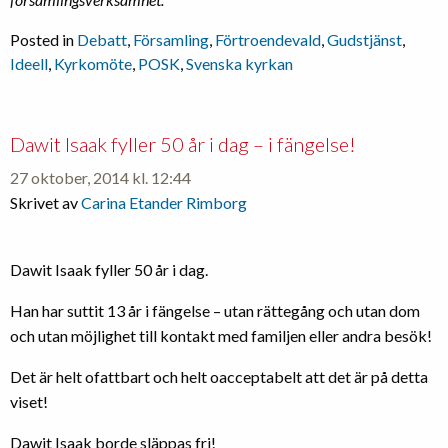
Posted in
Debatt
,
Församling
,
Förtroendevald
,
Gudstjänst
,
Ideell
,
Kyrkomöte
,
POSK
,
Svenska kyrkan
Dawit Isaak fyller 50 år i dag – i fängelse!
27 oktober, 2014 kl. 12:44
Skrivet av
Carina Etander Rimborg
Dawit Isaak fyller 50 år i dag.
Han har suttit 13 år i fängelse – utan rättegång och utan dom
och utan möjlighet till kontakt med familjen eller andra besök!
Det är helt ofattbart och helt oacceptabelt att det är på detta
viset!
Dawit Isaak borde släppas fri!