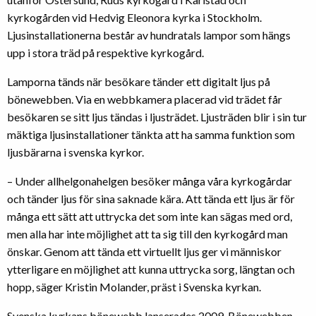
kyrkogården vid Hedvig Eleonora kyrka i Stockholm.
Ljusinstallationerna består av hundratals lampor som hängs
upp i stora träd på respektive kyrkogård.
Lamporna tänds när besökare tänder ett digitalt ljus på
bönewebben. Via en webbkamera placerad vid trädet får
besökaren se sitt ljus tändas i ljusträdet. Ljusträden blir i sin tur
mäktiga ljusinstallationer tänkta att ha samma funktion som
ljusbärarna i svenska kyrkor.
– Under allhelgonahelgen besöker många våra kyrkogårdar
och tänder ljus för sina saknade kära. Att tända ett ljus är för
många ett sätt att uttrycka det som inte kan sägas med ord,
men alla har inte möjlighet att ta sig till den kyrkogård man
önskar. Genom att tända ett virtuellt ljus ger vi människor
ytterligare en möjlighet att kunna uttrycka sorg, längtan och
hopp, säger Kristin Molander, präst i Svenska kyrkan.
Svenska kyrkans bönewebb lanserades 2009. Bönewebben