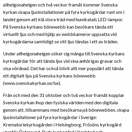
allhelgonahelgen och två veckor framåt kommer Svenska
kyrkan skapa ljusinstallationer på fyra kyrkogårdar runt om i
landet genom att klä stora träd med hundratals LED-lampor.
På Svenska kyrkans bönewebb kan besökare tända ett
virtuellt ljus och med hjälp av webbkameror uppsatta vid
kyrkogårdarna samtidigt se sitt ljus tändas i ett av träden.
Under allhelgonahelgen söker sig många till Svenska kyrkans
kyrkogårdar för att tända ljus vid sina anhörigas gravar och
visa vördnad. Det har också blivit allt mer populärt att tända
ett digitalt ljus på Svenska kyrkans bönewebb
(www.svenskakyrkan.se/be).
Från och med den 31 oktober och två veckor framåt kopplar
Svenska kyrkan ihop den fysiska världen med den digitala
genom att, tillsammans med besökarna på bönewebben, skapa
ljusinstallationer på fyra kyrkogårdar i Sverige:
Krematoriekyrkogården i Helsingborg, Frösöns kyrkogård
utanför Östersund, Ruds kyrkogård i Karlstad och