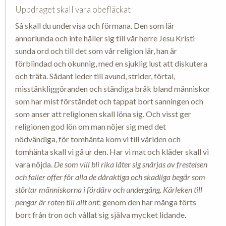
Uppdraget skall vara obefläckat
Så skall du undervisa och förmana. Den som lär
annorlunda och inte håller sig till vår herre Jesu Kristi
sunda ord och till det som vår religion lär, han är
förblindad och okunnig, med en sjuklig lust att diskutera
och träta. Sådant leder till avund, strider, förtal,
misstänkliggöranden och ständiga bråk bland människor
som har mist förståndet och tappat bort sanningen och
som anser att religionen skall löna sig. Och visst ger
religionen god lön om man nöjer sig med det
nödvändiga, för tomhänta kom vi till världen och
tomhänta skall vi gå ur den. Har vi mat och kläder skall vi
vara nöjda.
De som vill bli rika låter sig snärjas av frestelsen
och faller offer för alla de dåraktiga och skadliga begär som
störtar människorna i fördärv och undergång.
Kärleken till
pengar är roten till allt ont
; genom den har många förts
bort från tron och vållat sig själva mycket lidande.