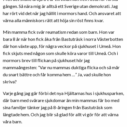
gången. Så nära mig är alltså ett Sverige utan demokrati. Jag
har rört vid det när jag hållit i mormors hand. Och ansvaret att
värna alla människors rätt att höja sin röst finns kvar.
Min mamma fick svår reumatism redan som barn. Hon var
bara 8 år när hon fick åka från Bastuträsk i norra Västerbotten
där hon växte upp, för några veckor på sjukhuset i Umeå. Hon
fick skjuts med någon som skulle köra varor till Umeå. Och i
mormors brev till flickan på sjukhuset hör jag
mammaångesten: ”Var nu mammas duktiga flicka och så mår
du snart bättre och får komma hem …” Ja, vad skulle hon
skriva?
Varje gång jag går förbi det nya Hjältarnas hus i sjukhusparken,
där barn med svårare sjukdomar än min mammas får bo med
sina familjer tänker jag på 8-åringen från Bastuträsk som
längtade hem. Och jag blir så glad för allt vi gör för att värna
våra barn.