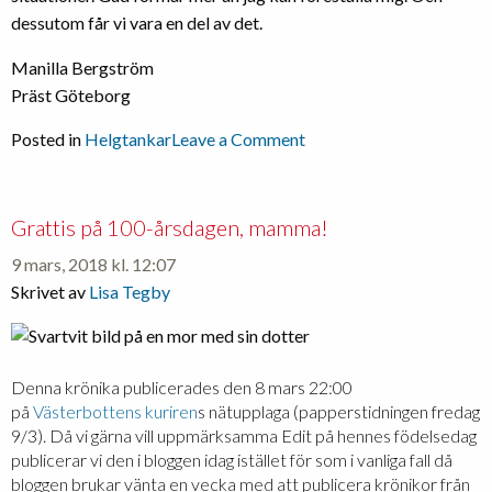
dessutom får vi vara en del av det.
Manilla Bergström
Präst Göteborg
on
Posted in
Helgtankar
Leave a Comment
Jag
kan
inte
Grattis på 100-årsdagen, mamma!
greppa
9 mars, 2018 kl. 12:07
allt
Skrivet av
Lisa Tegby
Denna krönika publicerades den 8 mars 22:00
på
Västerbottens kuriren
s nätupplaga (papperstidningen fredag
9/3). Då vi gärna vill uppmärksamma Edit på hennes födelsedag
publicerar vi den i bloggen idag istället för som i vanliga fall då
bloggen brukar vänta en vecka med att publicera krönikor från