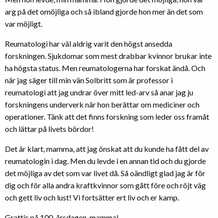
arg på det omöjliga och så ibland gjorde hon mer än det som
var möjligt.
Reumatologi har väl aldrig varit den högst ansedda
forskningen. Sjukdomar som mest drabbar kvinnor brukar inte
ha högsta status. Men reumatologerna har forskat ändå. Och
när jag säger till min vän Solbritt som är professor i
reumatologi att jag undrar över mitt led-arv så anar jag ju
forskningens underverk när hon berättar om mediciner och
operationer. Tänk att det finns forskning som leder oss framåt
och lättar på livets bördor!
Det är klart, mamma, att jag önskat att du kunde ha fått del av
reumatologin i dag. Men du levde i en annan tid och du gjorde
det möjliga av det som var livet då. Så oändligt glad jag är för
dig och för alla andra kraftkvinnor som gått före och röjt väg
och gett liv och lust! Vi fortsätter ert liv och er kamp.
Grattis på 100-årsdagen, mamma!