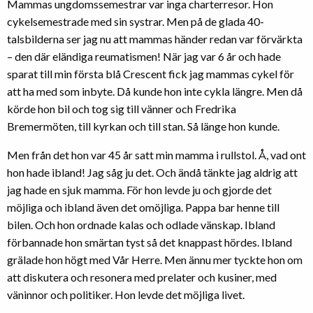
Mammas ungdomssemestrar var inga charterresor. Hon
cykelsemestrade med sin systrar. Men på de glada 40-
talsbilderna ser jag nu att mammas händer redan var förvärkta
– den där eländiga reumatismen! När jag var 6 år och hade
sparat till min första blå Crescent fick jag mammas cykel för
att ha med som inbyte. Då kunde hon inte cykla längre. Men då
körde hon bil och tog sig till vänner och Fredrika
Bremermöten, till kyrkan och till stan. Så länge hon kunde.
Men från det hon var 45 år satt min mamma i rullstol. Å, vad ont
hon hade ibland! Jag såg ju det. Och ändå tänkte jag aldrig att
jag hade en sjuk mamma. För hon levde ju och gjorde det
möjliga och ibland även det omöjliga. Pappa bar henne till
bilen. Och hon ordnade kalas och odlade vänskap. Ibland
förbannade hon smärtan tyst så det knappast hördes. Ibland
grälade hon högt med Vår Herre. Men ännu mer tyckte hon om
att diskutera och resonera med prelater och kusiner, med
väninnor och politiker. Hon levde det möjliga livet.