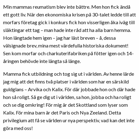
Min mammas reumatism blev inte bättre. Men hon fick ändå
ett gott liv. När den ekonomiska krisen på 30-talet ledde till att
morfars företag gick i konkurs fick hon visserligen åka iväg till
släktingar ett tag – man hade inte råd att ha alla barn hemma.
Hon längtade hem igen – jag har läst breven – å, dessa
välsignade brev, mina mest värdefulla historiska dokument!
Sen kom morfar och charkuterifabriken på fötter igen och 14-
åringen behövde inte längta så länge.
Mamma fick utbildning och tog sig ut i världen. Av henne lärde
jag mig att det finns två platser i världen som har en särskild
guldglans – Arvika och Kalix. För där jobbade hon och där hade
hon så roligt. Så ge dig ut i världen, sa hon, jobba och ha roligt
och se dig omkring! För mig är det Skottland som lyser som
Kalix. För mina barn är det Paris och Nya Zeeland. Detta
privilegium att få se världen ur nya perspektiv, vad kan det inte
göra med oss!