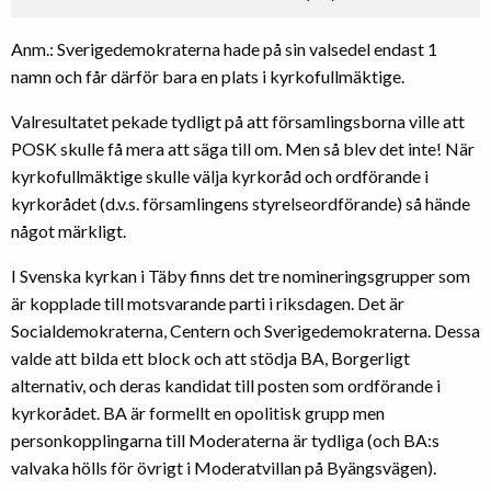
Anm.: Sverigedemokraterna hade på sin valsedel endast 1
namn och får därför bara en plats i kyrkofullmäktige.
Valresultatet pekade tydligt på att församlingsborna ville att
POSK skulle få mera att säga till om. Men så blev det inte! När
kyrkofullmäktige skulle välja kyrkoråd och ordförande i
kyrkorådet (d.v.s. församlingens styrelseordförande) så hände
något märkligt.
I Svenska kyrkan i Täby finns det tre nomineringsgrupper som
är kopplade till motsvarande parti i riksdagen. Det är
Socialdemokraterna, Centern och Sverigedemokraterna. Dessa
valde att bilda ett block och att stödja BA, Borgerligt
alternativ, och deras kandidat till posten som ordförande i
kyrkorådet. BA är formellt en opolitisk grupp men
personkopplingarna till Moderaterna är tydliga (och BA:s
valvaka hölls för övrigt i Moderatvillan på Byängsvägen).