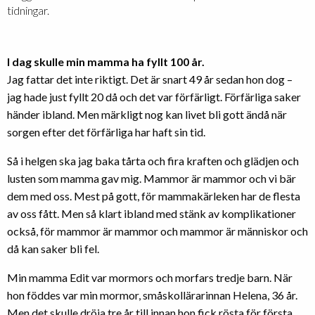
tidningar.
I dag skulle min mamma ha fyllt 100 år.
Jag fattar det inte riktigt. Det är snart 49 år sedan hon dog –
jag hade just fyllt 20 då och det var förfärligt. Förfärliga saker
händer ibland. Men märkligt nog kan livet bli gott ändå när
sorgen efter det förfärliga har haft sin tid.
Så i helgen ska jag baka tårta och fira kraften och glädjen och
lusten som mamma gav mig. Mammor är mammor och vi bär
dem med oss. Mest på gott, för mammakärleken har de flesta
av oss fått. Men så klart ibland med stänk av komplikationer
också, för mammor är mammor och mammor är människor och
då kan saker bli fel.
Min mamma Edit var mormors och morfars tredje barn. När
hon föddes var min mormor, småskollärarinnan Helena, 36 år.
Men det skulle dröja tre år till innan hon fick rösta för första