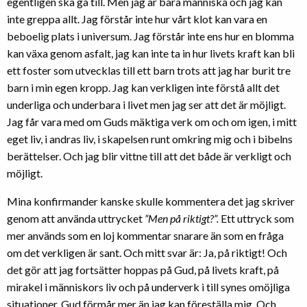
egentligen ska gå till. Men jag är bara människa och jag kan
inte greppa allt. Jag förstår inte hur vårt klot kan vara en
beboelig plats i universum. Jag förstår inte ens hur en blomma
kan växa genom asfalt, jag kan inte ta in hur livets kraft kan bli
ett foster som utvecklas till ett barn trots att jag har burit tre
barn i min egen kropp. Jag kan verkligen inte förstå allt det
underliga och underbara i livet men jag ser att det är möjligt.
Jag får vara med om Guds mäktiga verk om och om igen, i mitt
eget liv, i andras liv, i skapelsen runt omkring mig och i bibelns
berättelser. Och jag blir vittne till att det både är verkligt och
möjligt.
Mina konfirmander kanske
skulle kommentera det jag skriver
genom att använda uttrycket
”Men på riktigt?”.
Ett uttryck som
mer används som en loj kommentar snarare än som en fråga
om det verkligen är sant. Och mitt svar är: Ja, på riktigt! Och
det gör att jag fortsätter hoppas på Gud, på livets kraft, på
mirakel i människors liv och på underverk i till synes omöjliga
situationer. Gud förmår mer än jag kan föreställa mig. Och