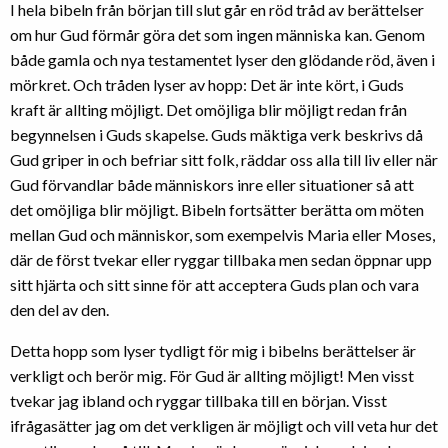
I hela bibeln från början till slut går en röd tråd av berättelser
om hur Gud förmår göra det som ingen människa kan. Genom
både gamla och nya testamentet lyser den glödande röd, även i
mörkret. Och tråden lyser av hopp: Det är inte kört, i Guds
kraft är allting möjligt. Det omöjliga blir möjligt redan från
begynnelsen i Guds skapelse. Guds mäktiga verk beskrivs då
Gud griper in och befriar sitt folk, räddar oss alla till liv eller när
Gud förvandlar både människors inre eller situationer så att
det omöjliga blir möjligt. Bibeln fortsätter berätta om möten
mellan Gud och människor, som exempelvis Maria eller Moses,
där de först tvekar eller ryggar tillbaka men sedan öppnar upp
sitt hjärta och sitt sinne för att acceptera Guds plan och vara
den del av den.
Detta hopp som lyser tydligt för mig i bibelns berättelser är
verkligt och berör mig. För Gud är allting möjligt! Men visst
tvekar jag ibland och ryggar tillbaka till en början. Visst
ifrågasätter jag om det verkligen är möjligt och vill veta hur det