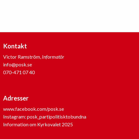
hän
när
pol
par
tar
ma
Kontakt
Victor Ramström,
Informatör
info@posk.se
070-471 07 40
Adresser
www.facebook.com/posk.se
Instagram: posk_partipolitisktobundna
Information om Kyrkovalet 2025