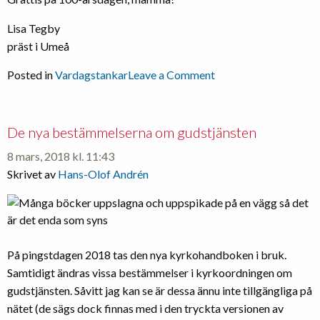
Lisa Tegby
präst i Umeå
on
Posted in
Vardagstankar
Leave a Comment
Grattis
på
100-
De nya bestämmelserna om gudstjänsten
årsdagen,
8 mars, 2018 kl. 11:43
mamma!
Skrivet av
Hans-Olof Andrén
På pingstdagen 2018 tas den nya kyrkohandboken i bruk.
Samtidigt ändras vissa bestämmelser i kyrkoordningen om
gudstjänsten. Såvitt jag kan se är dessa ännu inte tillgängliga på
nätet (de sägs dock finnas med i den tryckta versionen av