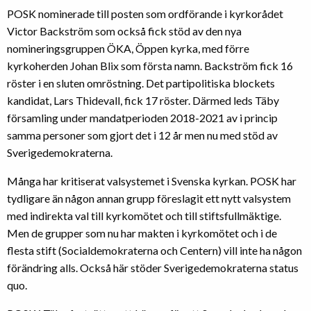
POSK nominerade till posten som ordförande i kyrkorådet
Victor Backström som också fick stöd av den nya
nomineringsgruppen ÖKA, Öppen kyrka, med förre
kyrkoherden Johan Blix som första namn. Backström fick 16
röster i en sluten omröstning. Det partipolitiska blockets
kandidat, Lars Thidevall, fick 17 röster. Därmed leds Täby
församling under mandatperioden 2018-2021 av i princip
samma personer som gjort det i 12 år men nu med stöd av
Sverigedemokraterna.
Många har kritiserat valsystemet i Svenska kyrkan. POSK har
tydligare än någon annan grupp föreslagit ett nytt valsystem
med indirekta val till kyrkomötet och till stiftsfullmäktige.
Men de grupper som nu har makten i kyrkomötet och i de
flesta stift (Socialdemokraterna och Centern) vill inte ha någon
förändring alls. Också här stöder Sverigedemokraterna status
quo.