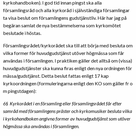
kyrkohandboken). I god tid innan pingst ska alla
församlingsråd och alla kyrkoråd i självständiga församlingar
ta visa beslut om församlingens gudstjänstliv. Här har jag på
begäran samlat de nya bestämmelserna som kyrkomötet
beslutade i höstas.
Församlingsrådet/kyrkorådet ska till att börja med besluta om
vilka former för huvudgudstjänst utöver högmässa som får
användas i församlingen. I praktiken gäller det alltså om (vissa)
huvudgudstjänster ska kunna firas enligt den nya ordningen för
mässa/gudstjänst. Detta beslut fattas enligt 17 kap
kyrkoordningen (formuleringarna enligt den KO som gäller fr o
m pingstdagen):
6§ Kyrkorådet i en församling eller församlingsrådet får efter
samråd med församlingens präster och kyrkomusiker besluta vilka
i kyrkohandboken angivna former av huvudgudstjänst som utöver
högmässa ska användas i församlingen.