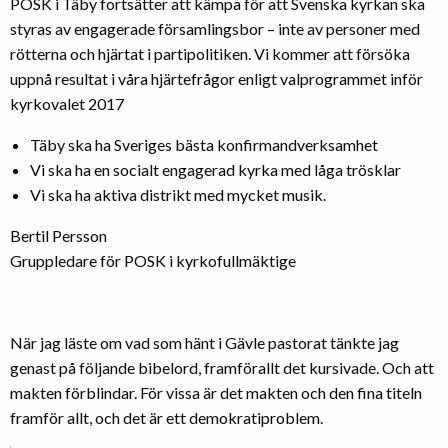
POSK i Täby fortsätter att kämpa för att Svenska kyrkan ska
styras av engagerade församlingsbor – inte av personer med
rötterna och hjärtat i partipolitiken. Vi kommer att försöka
uppnå resultat i våra hjärtefrågor enligt valprogrammet inför
kyrkovalet 2017
Täby ska ha Sveriges bästa konfirmandverksamhet
Vi ska ha en socialt engagerad kyrka med låga trösklar
Vi ska ha aktiva distrikt med mycket musik.
Bertil Persson
Gruppledare för POSK i kyrkofullmäktige
När jag läste om vad som hänt i Gävle pastorat tänkte jag
genast på följande bibelord, framförallt det kursivade. Och att
makten förblindar. För vissa är det makten och den fina titeln
framför allt, och det är ett demokratiproblem.