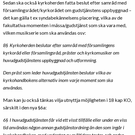
Sedan ska också kyrkoherden fatta beslut efter samråd med
församlingsrådet/kyrkorådet om gudstjänstens uppbyggnad –
det kan gälla t ex syndabekännelsens placering, vilka av de
fakultativa momenten i mässa/gudstjänst som ska vara med,
vilken musikserie som ska användas osv:
8§ Kyrkoherden beslutar efter samråd med församlingens
kyrkoråd eller församlingsråd, präster och kyrkomusiker om
huvudgudstjänstens uppbyggnad och utformning.
Den präst som leder huvudgudstjänsten beslutar vilka av
kyrkohandbokens alternativ inom varje moment som ska
användas.
Man kan ju också tänkas vilja utnyttja möjligheten i 18 kap KO,
särskilt i den nya §6a:
6§ I huvudgudstjänsten får vid ett visst tillfälle eller under en viss
tid användas någon annan gudstjänstordning än den som ingår i
kyrkohandboken, med undantag av måltidens texter, och andra