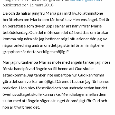
publicerad den 16 mars 2018
Då och då hälsar jungfru Maria på i mitt liv. Jo, åtminstone
berättelsen om Maria som får besök av Herrens ängel. Det är
en berättelse som dyker upp i så här års när vi firar Marie
bebådelsedag. Och det möte som det då berättas om brukar
komma mig nära när jag befinner mig i situationer där jag av
någon anledning undrar om det jag står inför är rimligt eller
greppbart: är detta verkligen möjligt?
När jag nu tänker på Marias möte med ängeln tänker jag inte i
första hand på vad ängeln sa till henne att Gud skulle
åstadkomma. Jag tänker inte enbart på hur Gud kan förmå
göra det som verkar omöjligt. Däremot fastnar jag för hennes
reaktion. Hon blev först rädd och hon undrade sedan hur det
överhuvudtaget skulle kunna ske. Men dialogen mellan dem
slutar med att ängeln säger att inget är omöjligt för Gud och
hon är trygg med det.