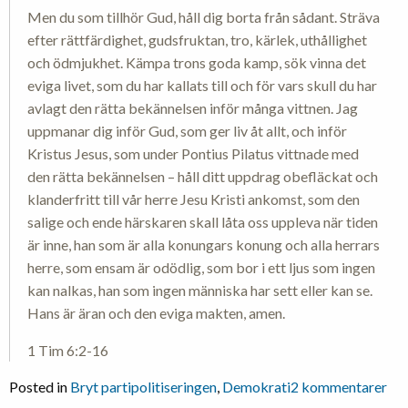
Men du som tillhör Gud, håll dig borta från sådant. Sträva
efter rättfärdighet, gudsfruktan, tro, kärlek, uthållighet
och ödmjukhet. Kämpa trons goda kamp, sök vinna det
eviga livet, som du har kallats till och för vars skull du har
avlagt den rätta bekännelsen inför många vittnen. Jag
uppmanar dig inför Gud, som ger liv åt allt, och inför
Kristus Jesus, som under Pontius Pilatus vittnade med
den rätta bekännelsen – håll ditt uppdrag obefläckat och
klanderfritt till vår herre Jesu Kristi ankomst, som den
salige och ende härskaren skall låta oss uppleva när tiden
är inne, han som är alla konungars konung och alla herrars
herre, som ensam är odödlig, som bor i ett ljus som ingen
kan nalkas, han som ingen människa har sett eller kan se.
Hans är äran och den eviga makten, amen.
1 Tim 6:2-16
till
Posted in
Bryt partipolitiseringen
,
Demokrati
2 kommentarer
Va