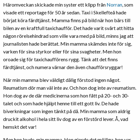
Häromveckan skickade min syster ett klipp från
Norran
, som
visade ett reportage för 50 år sedan. Taxi i Skellefteå hade
börjat köra färdtjänst. Mamma finns på bild när hon bärs till
bilen av en kraftfull taxichaufför. Det hade varit svårt att hitta
någon rörelsehindrad som ville vara med på bild, minns jag att
journalisten hade berättat. Min mamma skämdes inte för sig,
varken för sina styrkor eller för sina svagheter. Men hon
oroade sig för taxichaufförens rygg. Tänk att det finns
färdtjänst, och numera värnar den även chaufförsryggar!
När min mamma blev väldigt dålig förstod ingen något.
Reumatism dör man väl inte av. Och hon dog inte av reumatism.
Hon dog av de där medicinerna som hon fått på 20- och 30-
talet och som hade hjälpt henne till ett gott liv. De hade
biverkningar som ingen tänkt på då. Min mamma som aldrig
druckit alkohol i hela sitt liv dog av en förstörd lever. Å, vad
hemskt det var!
Men hon levde, min mamma. Hon gjorde det möjliga, hon var