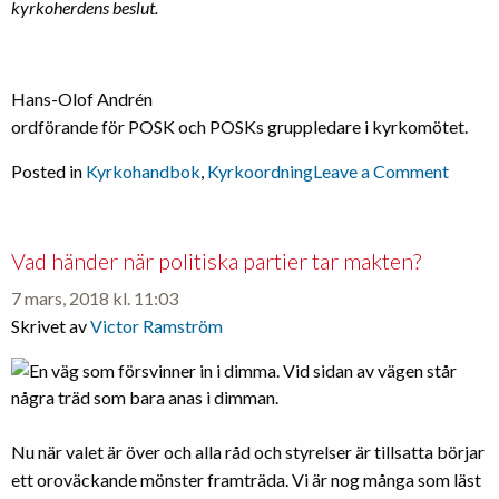
kyrkoherdens beslut.
Hans-Olof Andrén
ordförande för POSK och POSKs gruppledare i kyrkomötet.
on
Posted in
Kyrkohandbok
,
Kyrkoordning
Leave a Comment
De
nya
bestä
Vad händer när politiska partier tar makten?
om
7 mars, 2018 kl. 11:03
gudstj
Skrivet av
Victor Ramström
Nu när valet är över och alla råd och styrelser är tillsatta börjar
ett oroväckande mönster framträda. Vi är nog många som läst