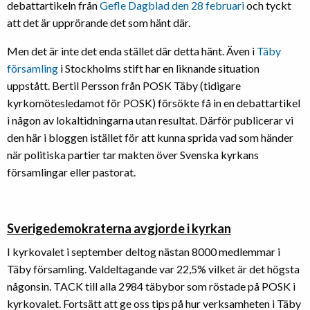
debattartikeln från
Gefle Dagblad den 28 februari
och tyckt
att det är upprörande det som hänt där.
Men det är inte det enda stället där detta hänt. Även i
Täby
församling
i Stockholms stift har en liknande situation
uppstått. Bertil Persson från POSK Täby (tidigare
kyrkomötesledamot för POSK) försökte få in en debattartikel
i någon av lokaltidningarna utan resultat. Därför publicerar vi
den här i bloggen istället för att kunna sprida vad som händer
när politiska partier tar makten över Svenska kyrkans
församlingar eller pastorat.
Sverigedemokraterna avgjorde i kyrkan
I kyrkovalet i september deltog nästan 8000 medlemmar i
Täby församling. Valdeltagande var 22,5% vilket är det högsta
någonsin. TACK till alla 2984 täbybor som röstade på POSK i
kyrkovalet. Fortsätt att ge oss tips på hur verksamheten i Täby