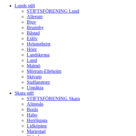
Lunds stift
STIFTSFÖRENING Lund
Allerum
Bjuv
Brunnby
Båstad
Eslöv
Helsingborg
Höör
Landskrona
Lund
Malmö
Mörrum-Elleholm
Skivarp
Staffanstorp
Uppåkra
Skara stift
STIFTSFÖRENING Skara
Alingsås
Borås
Habo
Herrljunga
Lidköping
Mariestad