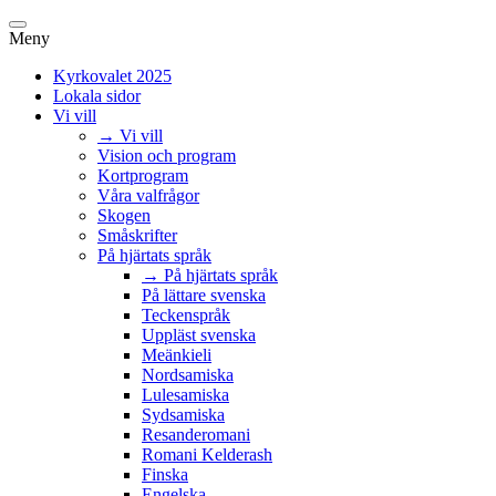
Meny
Kyrkovalet 2025
Lokala sidor
Vi vill
→ Vi vill
Vision och program
Kortprogram
Våra valfrågor
Skogen
Småskrifter
På hjärtats språk
→ På hjärtats språk
På lättare svenska
Teckenspråk
Uppläst svenska
Meänkieli
Nordsamiska
Lulesamiska
Sydsamiska
Resanderomani
Romani Kelderash
Finska
Engelska