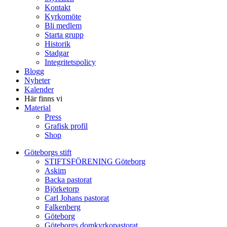
Kontakt
Kyrkomöte
Bli medlem
Starta grupp
Historik
Stadgar
Integritetspolicy
Blogg
Nyheter
Kalender
Här finns vi
Material
Press
Grafisk profil
Shop
Göteborgs stift
STIFTSFÖRENING Göteborg
Askim
Backa pastorat
Björketorp
Carl Johans pastorat
Falkenberg
Göteborg
Göteborgs domkyrkopastorat