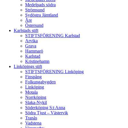
Medelpads södra
Strömsund
Sydöstra Jämtland
Åre
Östersund
Karlstads stift
STIFTSFÖRENING Karlstad
Arvika
Grava
Hammarö
Karlstad
Kristinehamn
Linköpings stift
STIFTSFÖRENING Linköping
Finspång
Folkungabygden
Linköping
Motala
Norrköping
Slaka-Nykil
Söderköping S:t Anna
Södra Tjust – Västervik
Tranås
Vadstena