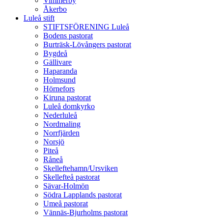
Vimmerby
Åkerbo
Luleå stift
STIFTSFÖRENING Luleå
Bodens pastorat
Burträsk-Lövångers pastorat
Bygdeå
Gällivare
Haparanda
Holmsund
Hörnefors
Kiruna pastorat
Luleå domkyrko
Nederluleå
Nordmaling
Norrfjärden
Norsjö
Piteå
Råneå
Skelleftehamn/Ursviken
Skellefteå pastorat
Sävar-Holmön
Södra Lapplands pastorat
Umeå pastorat
Vännäs-Bjurholms pastorat