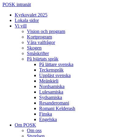
POSK intranät
Kyrkovalet 2025
Lokala sidor
Vi vill
Vision och program
Kortprogram
Våra valfrågor
Skogen
Småskrifter
På hjärtats språk
På lättare svenska
Teckenspråk
Uppläst svenska
Meänkieli
Nordsamiska
Lulesamiska
Sydsamiska
Resanderomani
Romani Kelderash
Finska
Engelska
Om POSK
Om oss
Styrelsen