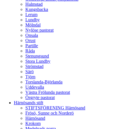
Halmstad
Kungsbacka
Lerum
Lundby
Mölndal
Nylöse pastorat
Onsala
Orust
Partille
Råda
Stenungsund
Stora Lundby
Strömstad
Särö
Tjörn
Torslanda-Björlanda
Uddevalla
Västra Frölunda pastorat
Örgryte pastorat
Härnösands stift
STIFTSFÖRENING Härnösand
Frösö, Sunne och Norderö
Härnösand
Krokom
Medelpads norra