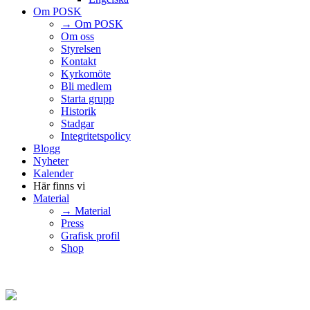
Om POSK
→ Om POSK
Om oss
Styrelsen
Kontakt
Kyrkomöte
Bli medlem
Starta grupp
Historik
Stadgar
Integritetspolicy
Blogg
Nyheter
Kalender
Här finns vi
Material
→ Material
Press
Grafisk profil
Shop