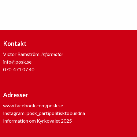
2025
i
Karlstad
Kontakt
Victor Ramström,
Informatör
info@posk.se
070-471 07 40
Adresser
www.facebook.com/posk.se
Instagram: posk_partipolitisktobundna
Information om Kyrkovalet 2025