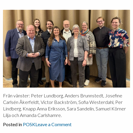
Från vänster: Peter Lundborg, Anders Brunnstedt, Josefine
Carlsén Åkerfeldt, Victor Backström, Sofia Westerdahl, Per
Lindberg, Knapp Anna Eriksson, Sara Sandelin, Samuel Körner
Lilja och Amanda Carlshamre.
on
Posted in
POSK
Leave a Comment
Årsmöte