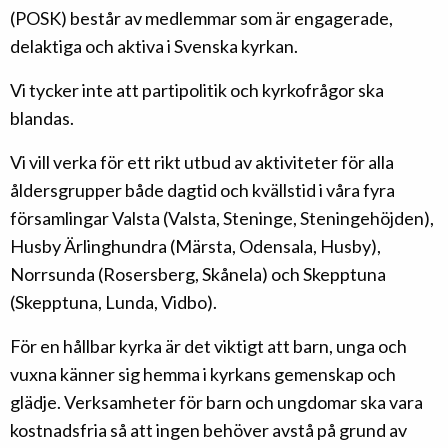
(POSK) består av medlemmar som är engagerade,
delaktiga och aktiva i Svenska kyrkan.
Vi tycker inte att partipolitik och kyrkofrågor ska
blandas.
Vi vill verka för ett rikt utbud av aktiviteter för alla
åldersgrupper både dagtid och kvällstid i våra fyra
församlingar Valsta (Valsta, Steninge, Steningehöjden),
Husby Ärlinghundra (Märsta, Odensala, Husby),
Norrsunda (Rosersberg, Skånela) och Skepptuna
(Skepptuna, Lunda, Vidbo).
För en hållbar kyrka är det viktigt att barn, unga och
vuxna känner sig hemma i kyrkans gemenskap och
glädje. Verksamheter för barn och ungdomar ska vara
kostnadsfria så att ingen behöver avstå på grund av