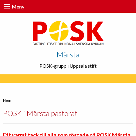
Meny
Märsta
POSK-grupp i Uppsala stift
Hem
POSK i Märsta pastorat
Ett varmt tack till alla som röstade på POSK Märsta