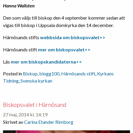
Hanna Wallsten
Den som väljs till biskop den 4 september kommer sedan att
vigas till biskop i Uppsala domkyrka den 14 december.
Härnösands stifts
webbsida om biskopsvalet>>
Härnösands stift
mer om biskopsvalet>>
Läs
mer om biskopskandidaterna>>
Posted in
Biskop
,
blogg100
,
Härnösands stift
,
Kyrkans
Tidning
,
Svenska kyrkan
Biskopsvalet i Härnösand
27 maj, 2014 kl. 14:19
Skrivet av
Carina Etander Rimborg