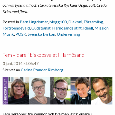
och vill lyssna till och stärka Svenska Kyrkans Unga, Salt, Credo,
Kriss med flera.
Posted in
Barn Ungdomar
,
blogg100
,
Diakoni
,
Församling
,
Förtroendevald
,
Gudstjänst
,
Härnösands stift
,
Ideell
,
Mission
,
Musik
,
POSK
,
Svenska kyrkan
,
Undervisning
Fem vidare i biskopsvalet i Härnösand
3 juni, 2014 kl. 06:47
Skrivet av
Carina Etander Rimborg
Fem personer, tre kvinnor och två män, gick vidare i