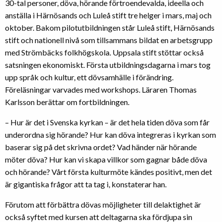
30-tal personer, döva, hörande förtroendevalda, ideella och
anställa i Härnösands och Luleå stift tre helger i mars, maj och
oktober. Bakom pilotutbildningen står Luleå stift, Härnösands
stift och nationell nivå som tillsammans bildat en arbetsgrupp
med Strömbäcks folkhögskola. Uppsala stift stöttar också
satsningen ekonomiskt. Första utbildningsdagarna i mars tog
upp språk och kultur, ett dövsamhälle i förändring.
Föreläsningar varvades med workshops. Läraren Thomas
Karlsson berättar om fortbildningen.
– Hur är det i Svenska kyrkan – är det hela tiden döva som får
underordna sig hörande? Hur kan döva integreras i kyrkan som
baserar sig på det skrivna ordet? Vad händer när hörande
möter döva? Hur kan vi skapa villkor som gagnar både döva
och hörande? Vårt första kulturmöte kändes positivt, men det
är gigantiska frågor att ta tag i, konstaterar han.
Förutom att förbättra dövas möjligheter till delaktighet är
också syftet med kursen att deltagarna ska fördjupa sin