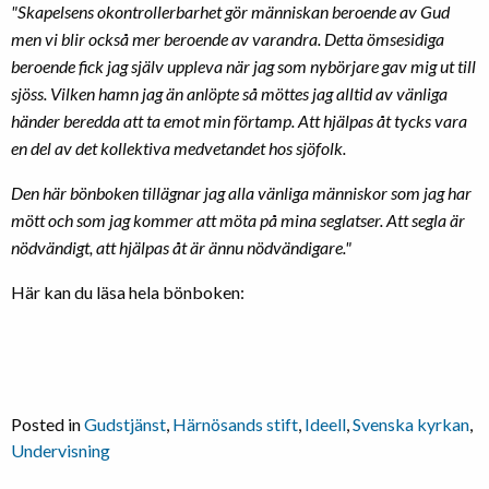
"Skapelsens okontrollerbarhet gör människan beroende av Gud
men vi blir också mer beroende av varandra. Detta ömsesidiga
beroende fick jag själv uppleva när jag som nybörjare gav mig ut till
sjöss. Vilken hamn jag än anlöpte så möttes jag alltid av vänliga
händer beredda att ta emot min förtamp. Att hjälpas åt tycks vara
en del av det kollektiva medvetandet hos sjöfolk.
Den här bönboken tillägnar jag alla vänliga människor som jag har
mött och som jag kommer att möta på mina seglatser. Att segla är
nödvändigt, att hjälpas åt är ännu nödvändigare."
Här kan du läsa hela bönboken:
Posted in
Gudstjänst
,
Härnösands stift
,
Ideell
,
Svenska kyrkan
,
Undervisning