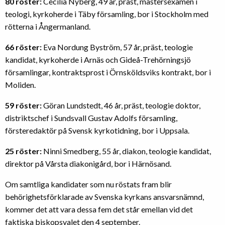
80 röster:
Cecilia Nyberg, 49 år, präst, mastersexamen i
teologi, kyrkoherde i Täby församling, bor i Stockholm med
rötterna i Ångermanland.
66 röster:
Eva Nordung Byström, 57 år, präst, teologie
kandidat, kyrkoherde i Arnäs och Gideå-Trehörningsjö
församlingar, kontraktsprost i Örnsköldsviks kontrakt, bor i
Moliden.
59 röster:
Göran Lundstedt, 46 år, präst, teologie doktor,
distriktschef i Sundsvall Gustav Adolfs församling,
försteredaktör på Svensk kyrkotidning, bor i Uppsala.
25 röster:
Ninni Smedberg, 55 år, diakon, teologie kandidat,
direktor på Vårsta diakonigård, bor i Härnösand.
Om samtliga kandidater som nu röstats fram blir
behörighetsförklarade av Svenska kyrkans ansvarsnämnd,
kommer det att vara dessa fem det står emellan vid det
faktiska biskopsvalet den 4 september.