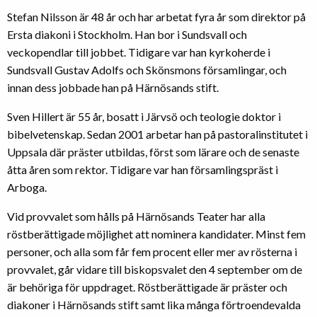
Stefan Nilsson är 48 år och har arbetat fyra år som direktor på
Ersta diakoni i Stockholm. Han bor i Sundsvall och
veckopendlar till jobbet. Tidigare var han kyrkoherde i
Sundsvall Gustav Adolfs och Skönsmons församlingar, och
innan dess jobbade han på Härnösands stift.
Sven Hillert är 55 år, bosatt i Järvsö och teologie doktor i
bibelvetenskap. Sedan 2001 arbetar han på pastoralinstitutet i
Uppsala där präster utbildas, först som lärare och de senaste
åtta åren som rektor. Tidigare var han församlingspräst i
Arboga.
Vid provvalet som hålls på Härnösands Teater har alla
röstberättigade möjlighet att nominera kandidater. Minst fem
personer, och alla som får fem procent eller mer av rösterna i
provvalet, går vidare till biskopsvalet den 4 september om de
är behöriga för uppdraget. Röstberättigade är präster och
diakoner i Härnösands stift samt lika många förtroendevalda