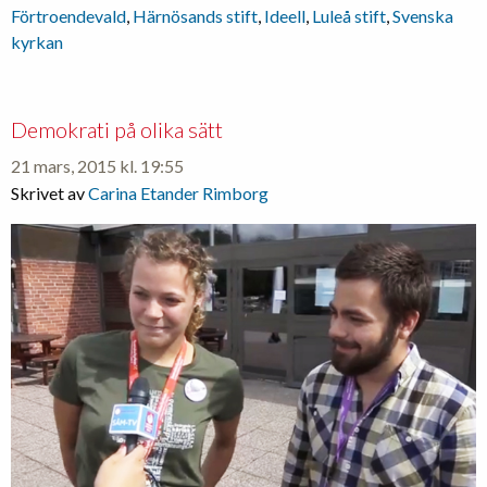
Förtroendevald
,
Härnösands stift
,
Ideell
,
Luleå stift
,
Svenska
kyrkan
Demokrati på olika sätt
21 mars, 2015 kl. 19:55
Skrivet av
Carina Etander Rimborg