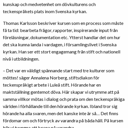
kunskap och medvetenhet om dövkulturens och
teckenspråkets plats inom Svenska kyrkan.
Thomas Karlsson beskriver kursen som en process som måste
få ta tid: bearbeta frågor, rapporter, inspirerande input från
föreläsningar, dokumentation etc. Ytterst handlar det om hur
det ska kunna landa i vardagen, i församlingslivet i Svenska
kyrkan. Han ser ett stort engagemang från stift och nationell
nivå i utbildningen.
– Det var en väldigt spännande start med tre kulturer som
möttes! säger Annalena Norberg, stiftsdiakon för
teckenspråkigt arbete i Luleå stift. Hörande har en
maktställning gentemot döva. Här skapar vi utrymme att på
samma villkor mötas i dialog och prata om den teckenspråkiga
världen i förhållande till den hörande kyrkan. Ibland tror sig
hörande ha alla svaren, men det kanske inte är så… Det finns
fördomar om och förtryck av varandra på båda håll. På kursen
blir vi tvungna att lyssna på varandra.