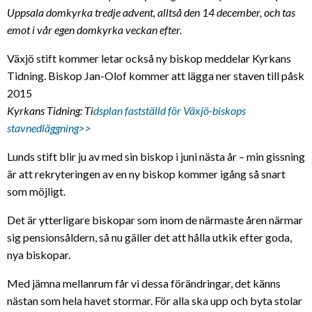
Uppsala domkyrka tredje advent, alltså den 14 december, och tas
emot i vår egen domkyrka veckan efter.
Växjö stift kommer letar också ny biskop meddelar Kyrkans
Tidning. Biskop Jan-Olof kommer att lägga ner staven till påsk
2015
Kyrkans Tidning: Ti
dsplan fastställd för Växjö-biskops
stavnedläggning>>
Lunds stift blir ju av med sin biskop i juni nästa år – min gissning
är att rekryteringen av en ny biskop kommer igång så snart
som möjligt.
Det är ytterligare biskopar som inom de närmaste åren närmar
sig pensionsåldern, så nu gäller det att hålla utkik efter goda,
nya biskopar.
Med jämna mellanrum får vi dessa förändringar, det känns
nästan som hela havet stormar. För alla ska upp och byta stolar