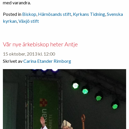
med varandra.
Posted in
Biskop
,
Härnösands stift
,
Kyrkans Tidning
,
Svenska
kyrkan
,
Växjö stift
Vår nye ärkebiskop heter Antje
15 oktober, 2013 kl. 12:00
Skrivet av
Carina Etander Rimborg