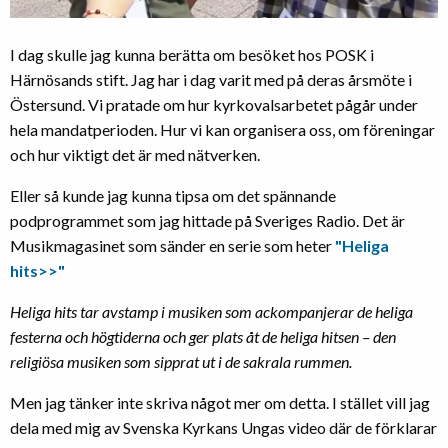
I dag skulle jag kunna berätta om besöket hos POSK i
Härnösands stift. Jag har i dag varit med på deras årsmöte i
Östersund. Vi pratade om hur kyrkovalsarbetet pågår under
hela mandatperioden. Hur vi kan organisera oss, om föreningar
och hur viktigt det är med nätverken.
Eller så kunde jag kunna tipsa om det spännande
podprogrammet som jag hittade på Sveriges Radio. Det är
Musikmagasinet som sänder en serie som heter
"Heliga
hits>>"
Heliga hits tar avstamp i musiken som ackompanjerar de heliga
festerna och högtiderna och ger plats åt de heliga hitsen – den
religiösa musiken som sipprat ut i de sakrala rummen.
Men jag tänker inte skriva något mer om detta. I stället vill jag
dela med mig av Svenska Kyrkans Ungas video där de förklarar