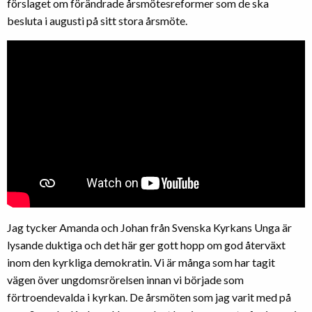
förslaget om förändrade årsmötesreformer som de ska
besluta i augusti på sitt stora årsmöte.
Jag tycker Amanda och Johan från Svenska Kyrkans Unga är
lysande duktiga och det här ger gott hopp om god återväxt
inom den kyrkliga demokratin. Vi är många som har tagit
vägen över ungdomsrörelsen innan vi började som
förtroendevalda i kyrkan. De årsmöten som jag varit med på