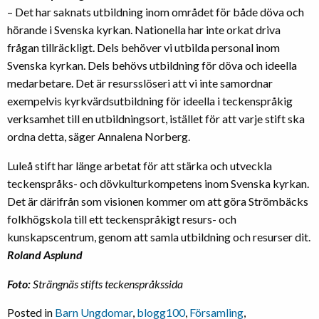
– Det har saknats utbildning inom området för både döva och
hörande i Svenska kyrkan. Nationella har inte orkat driva
frågan tillräckligt. Dels behöver vi utbilda personal inom
Svenska kyrkan. Dels behövs utbildning för döva och ideella
medarbetare. Det är resursslöseri att vi inte samordnar
exempelvis kyrkvärdsutbildning för ideella i teckenspråkig
verksamhet till en utbildningsort, istället för att varje stift ska
ordna detta, säger Annalena Norberg.
Luleå stift har länge arbetat för att stärka och utveckla
teckenspråks- och dövkulturkompetens inom Svenska kyrkan.
Det är därifrån som visionen kommer om att göra Strömbäcks
folkhögskola till ett teckenspråkigt resurs- och
kunskapscentrum, genom att samla utbildning och resurser dit.
Roland Asplund
Foto:
Strängnäs stifts teckenspråkssida
Posted in
Barn Ungdomar
,
blogg100
,
Församling
,