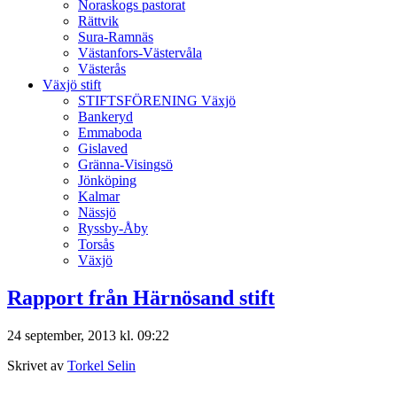
Noraskogs pastorat
Rättvik
Sura-Ramnäs
Västanfors-Västervåla
Västerås
Växjö stift
STIFTSFÖRENING Växjö
Bankeryd
Emmaboda
Gislaved
Gränna-Visingsö
Jönköping
Kalmar
Nässjö
Ryssby-Åby
Torsås
Växjö
Rapport från Härnösand stift
24 september, 2013 kl. 09:22
Skrivet av
Torkel Selin