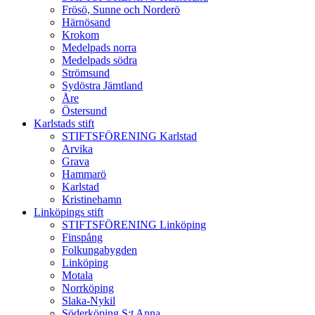
Frösö, Sunne och Norderö
Härnösand
Krokom
Medelpads norra
Medelpads södra
Strömsund
Sydöstra Jämtland
Åre
Östersund
Karlstads stift
STIFTSFÖRENING Karlstad
Arvika
Grava
Hammarö
Karlstad
Kristinehamn
Linköpings stift
STIFTSFÖRENING Linköping
Finspång
Folkungabygden
Linköping
Motala
Norrköping
Slaka-Nykil
Söderköping S:t Anna