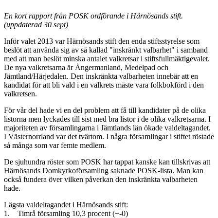
En kort rapport från POSK ordförande i Härnösands stift.
(uppdaterad 30 sept)
Inför valet 2013 var Härnösands stift den enda stiftsstyrelse som
beslöt att använda sig av så kallad "inskränkt valbarhet" i samband
med att man beslöt minska antalet valkretsar i stiftsfullmäktigevalet.
De nya valkretsarna är Ångermanland, Medelpad och
Jämtland/Härjedalen. Den inskränkta valbarheten innebär att en
kandidat för att bli vald i en valkrets måste vara folkbokförd i den
valkretsen.
För vår del hade vi en del problem att få till kandidater på de olika
listorna men lyckades till sist med bra listor i de olika valkretsarna. I
majoriteten av församlingarna i Jämtlands län ökade valdeltagandet.
I Västernorrland var det tvärtom. I några församlingar i stiftet röstade
så många som var femte medlem.
De sjuhundra röster som POSK har tappat kanske kan tillskrivas att
Härnösands Domkyrkoförsamling saknade POSK-lista. Man kan
också fundera över vilken påverkan den inskränkta valbarheten
hade.
Lägsta valdeltagandet i Härnösands stift:
1. Timrå församling 10,3 procent (+-0)