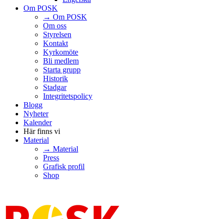
Om POSK
→ Om POSK
Om oss
Styrelsen
Kontakt
Kyrkomöte
Bli medlem
Starta grupp
Historik
Stadgar
Integritetspolicy
Blogg
Nyheter
Kalender
Här finns vi
Material
→ Material
Press
Grafisk profil
Shop