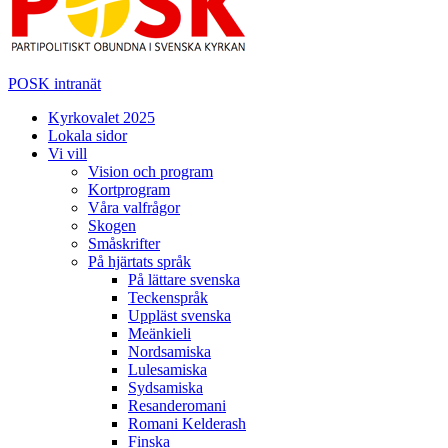
POSK intranät
Kyrkovalet 2025
Lokala sidor
Vi vill
Vision och program
Kortprogram
Våra valfrågor
Skogen
Småskrifter
På hjärtats språk
På lättare svenska
Teckenspråk
Uppläst svenska
Meänkieli
Nordsamiska
Lulesamiska
Sydsamiska
Resanderomani
Romani Kelderash
Finska