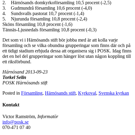
2. Härnösands domkyrkoförsamling 10,5 procent (-2,5)
3. Gudmundrå församling 10,6 procent (-4,0)
4. Sundsvalls pastorat 10,7 procent (-1,4)
5. Njurunda församling 10,8 procent (-2,4)
Sköns församling 10,8 procent (-1,6)
Tännäs-Ljusnedals församling 10,8 procent (-0,3)
Det som vi i Härnösands stift bör jobba med är att kolla varje
församling och se vilka obundna grupperingar som finns där och på
ett tidigt stadium erbjuda dessa att organisera sig i POSK. Idag finns
det en hel del grupperingar som hänger löst utan någon koppling till
ett riksförbund.
Härnösand 2013-09-23
Torkel Selin
POSK Härnösands stift
Posted in
Församling
,
Härnösands stift
,
Kyrkoval
,
Svenska kyrkan
Kontakt
Victor Ramström,
Informatör
info@posk.se
070-471 07 40