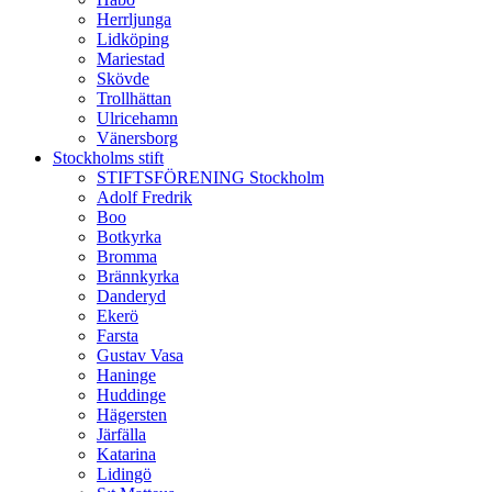
Herrljunga
Lidköping
Mariestad
Skövde
Trollhättan
Ulricehamn
Vänersborg
Stockholms stift
STIFTSFÖRENING Stockholm
Adolf Fredrik
Boo
Botkyrka
Bromma
Brännkyrka
Danderyd
Ekerö
Farsta
Gustav Vasa
Haninge
Huddinge
Hägersten
Järfälla
Katarina
Lidingö