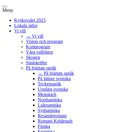
Meny
Kyrkovalet 2025
Lokala sidor
Vi vill
→ Vi vill
Vision och program
Kortprogram
Våra valfrågor
Skogen
Småskrifter
På hjärtats språk
→ På hjärtats språk
På lättare svenska
Teckenspråk
Uppläst svenska
Meänkieli
Nordsamiska
Lulesamiska
Sydsamiska
Resanderomani
Romani Kelderash
Finska
Engelska