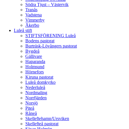
Södra Tjust – Västervik
Tranås
Vadstena
Vimmerby
Åkerbo
Luleå stift
STIFTSFÖRENING Luleå
Bodens pastorat
Burträsk-Lövångers pastorat
Bygdeå
Gällivare
Haparanda
Holmsund
Hörnefors
Kiruna pastorat
Luleå domkyrko
Nederluleå
Nordmaling
Norrfjärden
Norsjö
Piteå
Råneå
Skelleftehamn/Ursviken
Skellefteå pastorat
Sävar-Holmön