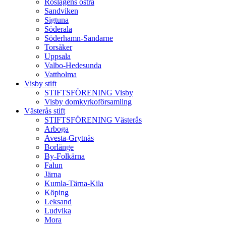
Roslagens östra
Sandviken
Sigtuna
Söderala
Söderhamn-Sandarne
Torsåker
Uppsala
Valbo-Hedesunda
Vattholma
Visby stift
STIFTSFÖRENING Visby
Visby domkyrkoförsamling
Västerås stift
STIFTSFÖRENING Västerås
Arboga
Avesta-Grytnäs
Borlänge
By-Folkärna
Falun
Järna
Kumla-Tärna-Kila
Köping
Leksand
Ludvika
Mora