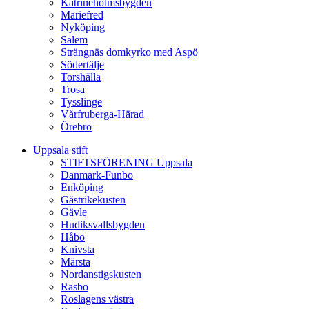
Katrineholmsbygden
Mariefred
Nyköping
Salem
Strängnäs domkyrko med Aspö
Södertälje
Torshälla
Trosa
Tysslinge
Vårfruberga-Härad
Örebro
Uppsala stift
STIFTSFÖRENING Uppsala
Danmark-Funbo
Enköping
Gästrikekusten
Gävle
Hudiksvallsbygden
Håbo
Knivsta
Märsta
Nordanstigskusten
Rasbo
Roslagens västra