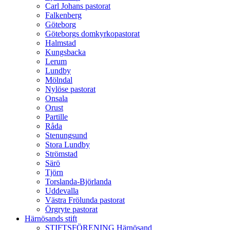
Carl Johans pastorat
Falkenberg
Göteborg
Göteborgs domkyrkopastorat
Halmstad
Kungsbacka
Lerum
Lundby
Mölndal
Nylöse pastorat
Onsala
Orust
Partille
Råda
Stenungsund
Stora Lundby
Strömstad
Särö
Tjörn
Torslanda-Björlanda
Uddevalla
Västra Frölunda pastorat
Örgryte pastorat
Härnösands stift
STIFTSFÖRENING Härnösand