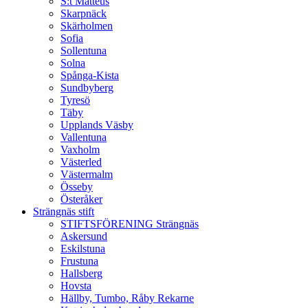
S:t Matteus
Skarpnäck
Skärholmen
Sofia
Sollentuna
Solna
Spånga-Kista
Sundbyberg
Tyresö
Täby
Upplands Väsby
Vallentuna
Vaxholm
Västerled
Västermalm
Össeby
Österåker
Strängnäs stift
STIFTSFÖRENING Strängnäs
Askersund
Eskilstuna
Frustuna
Hallsberg
Hovsta
Hällby, Tumbo, Råby Rekarne