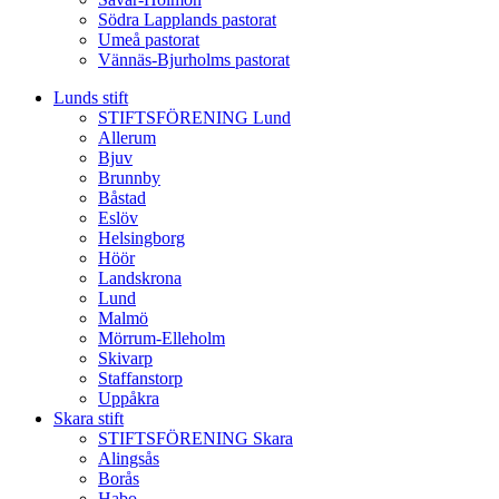
Södra Lapplands pastorat
Umeå pastorat
Vännäs-Bjurholms pastorat
Lunds stift
STIFTSFÖRENING Lund
Allerum
Bjuv
Brunnby
Båstad
Eslöv
Helsingborg
Höör
Landskrona
Lund
Malmö
Mörrum-Elleholm
Skivarp
Staffanstorp
Uppåkra
Skara stift
STIFTSFÖRENING Skara
Alingsås
Borås
Habo