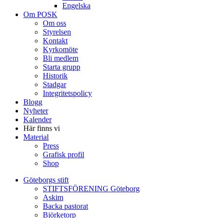
Engelska
Om POSK
Om oss
Styrelsen
Kontakt
Kyrkomöte
Bli medlem
Starta grupp
Historik
Stadgar
Integritetspolicy
Blogg
Nyheter
Kalender
Här finns vi
Material
Press
Grafisk profil
Shop
Göteborgs stift
STIFTSFÖRENING Göteborg
Askim
Backa pastorat
Björketorp