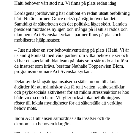
Haiti behöver vårt stöd nu. Vi finns på plats redan idag.
Lördagens jordbävning har drabbat en redan utsatt befolkning
hårt. Nu är stormen Grace också på väg in över landet.
Samtidigt är säkerheten och det politiska läget skört. Landets
president mördades nyligen och många på Haiti är rädda och
utan hem. Act Svenska kyrkans partner finns på plats och
mobiliserar hjälpinsatser.
– Just nu sker en stor behovsinventering på plats i Haiti. Vi är
i ständig kontakt med våra partner om vilka behov de ser och
vi har ett specialutbildat team på plats som står redo att utföra
de insatser som krävs, berättar Nathalie Töpperwien Blom,
programsamordnare Act Svenska kyrkan.
Delar av de långsiktiga insatserna ställs nu om till akuta
åtgärder för att människor ska få rent vatten, sanitetsartiklar
och psykosociala aktiviteter för att mildra stressreaktioner hos
både vuxna och barn. Vi lyfter också lokalbefolkningens
röster till lokala myndigheter för att säkerställa att verkliga
behov möts.
Inom ACT alliansen samordnas alla insatser och de
ekonomiska behoven klargörs.