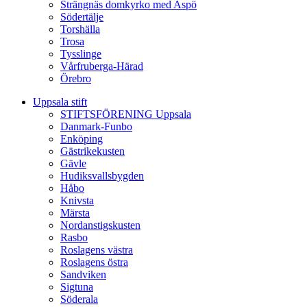
Strängnäs domkyrko med Aspö
Södertälje
Torshälla
Trosa
Tysslinge
Vårfruberga-Härad
Örebro
Uppsala stift
STIFTSFÖRENING Uppsala
Danmark-Funbo
Enköping
Gästrikekusten
Gävle
Hudiksvallsbygden
Håbo
Knivsta
Märsta
Nordanstigskusten
Rasbo
Roslagens västra
Roslagens östra
Sandviken
Sigtuna
Söderala