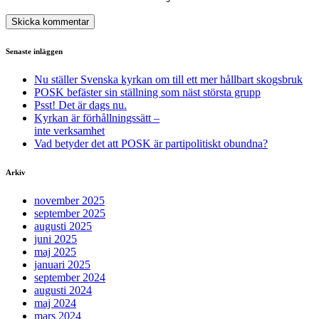
Senaste inläggen
Nu ställer Svenska kyrkan om till ett mer hållbart skogsbruk
POSK befäster sin ställning som näst största grupp
Psst! Det är dags nu.
Kyrkan är förhållningssätt –
inte verksamhet
Vad betyder det att POSK är partipolitiskt obundna?
Arkiv
november 2025
september 2025
augusti 2025
juni 2025
maj 2025
januari 2025
september 2024
augusti 2024
maj 2024
mars 2024