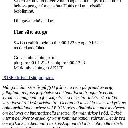
Säkert är att vi behöver vara många som hjälps åt och att nu
behövs pengar för att stötta Haitis redan nödställda
befolkning.
Din gåva behövs idag!
Fler sätt att ge
Swisha valfritt belopp till 900 1223 Ange AKUT i
meddelandefältet
Ge via inbetalningskort:
plusgiro 90 01 22-3 bankgiro 900-1223
Märk inbetalningen AKUT
POSK skriver i sitt program:
Många människor är på flykt från sina hem på grund av krig,
fattigdom, religiös förföljelse och klimatförändringar. Svenska
kyrkans engagemang för skapelsen och social rättvisa ska alltid
vara förankrat i vår kristna tro. Genom att utveckla Svenska kyrkans
opinionsbildande arbete vill POSK göra allmänheten mer medveten
om behovet av internationella insatser för människor i nöd. Också
internt behöver Svenska kyrkans kommunikation stärkas. Det är bra
om kyrkans medlemmar har kunskap om det internationella arbete