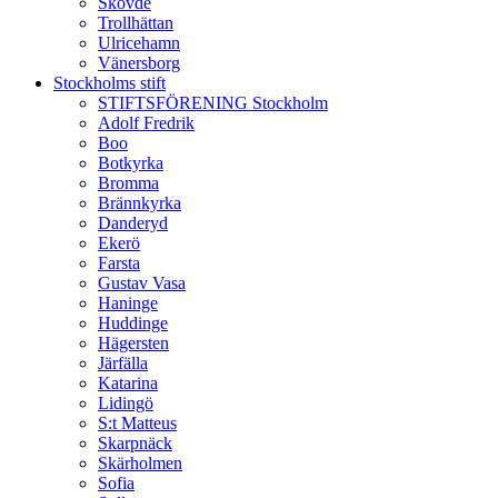
Skövde
Trollhättan
Ulricehamn
Vänersborg
Stockholms stift
STIFTSFÖRENING Stockholm
Adolf Fredrik
Boo
Botkyrka
Bromma
Brännkyrka
Danderyd
Ekerö
Farsta
Gustav Vasa
Haninge
Huddinge
Hägersten
Järfälla
Katarina
Lidingö
S:t Matteus
Skarpnäck
Skärholmen
Sofia