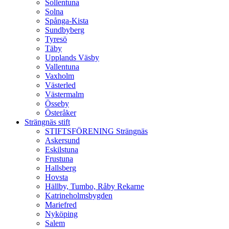
Sollentuna
Solna
Spånga-Kista
Sundbyberg
Tyresö
Täby
Upplands Väsby
Vallentuna
Vaxholm
Västerled
Västermalm
Össeby
Österåker
Strängnäs stift
STIFTSFÖRENING Strängnäs
Askersund
Eskilstuna
Frustuna
Hallsberg
Hovsta
Hällby, Tumbo, Råby Rekarne
Katrineholmsbygden
Mariefred
Nyköping
Salem