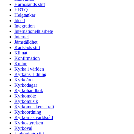
Härnösands stift
HBTQ
Helgtankar
Ideell
Integration
Internationellt arbete
Internet
Jämställdhet
Karlstads stift
Klimat
Konfirmation
Kultur
Kyrka i världen
Kyrkans Tidning
Kyrkoåret
Kyrkodagar
Kyrkohandbok
Kyrkomöte
Kyrkomusik
Kyrkomusikens kraft
Kyrkoordning
Kyrkornas världsråd
Kyrkostyrelsen
Kyrkoval
Linköpings stift