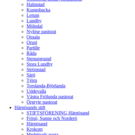
Halmstad
Kungsbacka
Lerum
Lundby
Mölndal
Nylöse pastorat
Onsala
Orust
Partille
Råda
Stenungsund
Stora Lundby
Strömstad
Särö
Tjörn
Torslanda-Björlanda
Uddevalla
Västra Frölunda pastorat
Örgryte pastorat
Härnösands stift
STIFTSFÖRENING Härnösand
Frösö, Sunne och Norderö
Härnösand
Krokom
Medelpads norra