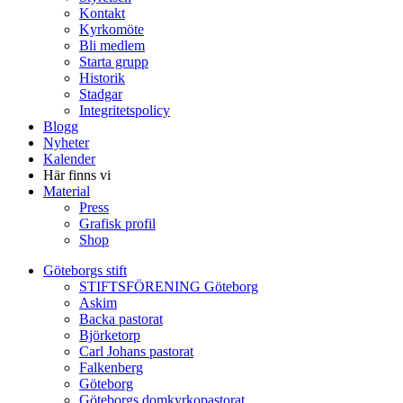
Kontakt
Kyrkomöte
Bli medlem
Starta grupp
Historik
Stadgar
Integritetspolicy
Blogg
Nyheter
Kalender
Här finns vi
Material
Press
Grafisk profil
Shop
Göteborgs stift
STIFTSFÖRENING Göteborg
Askim
Backa pastorat
Björketorp
Carl Johans pastorat
Falkenberg
Göteborg
Göteborgs domkyrkopastorat