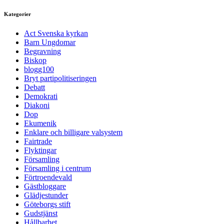
Kategorier
Act Svenska kyrkan
Barn Ungdomar
Begravning
Biskop
blogg100
Bryt partipolitiseringen
Debatt
Demokrati
Diakoni
Dop
Ekumenik
Enklare och billigare valsystem
Fairtrade
Flyktingar
Församling
Församling i centrum
Förtroendevald
Gästbloggare
Glädjestunder
Göteborgs stift
Gudstjänst
Hållbarhet