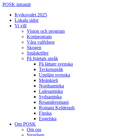
POSK intranät
Kyrkovalet 2025
Lokala sidor
Vi vill
Vision och program
Kortprogram
Våra valfrågor
Skogen
Småskrifter
På hjärtats språk
På lättare svenska
Teckenspråk
Uppläst svenska
Meänkieli
Nordsamiska
Lulesamiska
Sydsamiska
Resanderomani
Romani Kelderash
Finska
Engelska
Om POSK
Om oss
Styrelsen