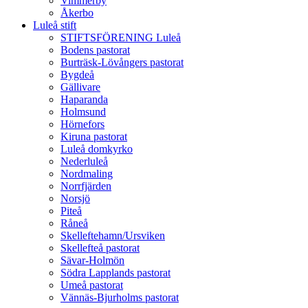
Vimmerby
Åkerbo
Luleå stift
STIFTSFÖRENING Luleå
Bodens pastorat
Burträsk-Lövångers pastorat
Bygdeå
Gällivare
Haparanda
Holmsund
Hörnefors
Kiruna pastorat
Luleå domkyrko
Nederluleå
Nordmaling
Norrfjärden
Norsjö
Piteå
Råneå
Skelleftehamn/Ursviken
Skellefteå pastorat
Sävar-Holmön
Södra Lapplands pastorat
Umeå pastorat
Vännäs-Bjurholms pastorat