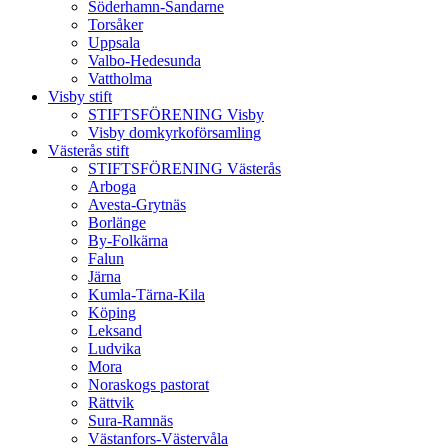
Söderhamn-Sandarne
Torsåker
Uppsala
Valbo-Hedesunda
Vattholma
Visby stift
STIFTSFÖRENING Visby
Visby domkyrkoförsamling
Västerås stift
STIFTSFÖRENING Västerås
Arboga
Avesta-Grytnäs
Borlänge
By-Folkärna
Falun
Järna
Kumla-Tärna-Kila
Köping
Leksand
Ludvika
Mora
Noraskogs pastorat
Rättvik
Sura-Ramnäs
Västanfors-Västervåla