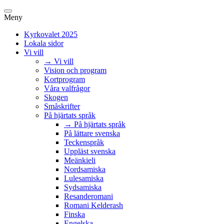
Meny
Kyrkovalet 2025
Lokala sidor
Vi vill
→ Vi vill
Vision och program
Kortprogram
Våra valfrågor
Skogen
Småskrifter
På hjärtats språk
→ På hjärtats språk
På lättare svenska
Teckenspråk
Uppläst svenska
Meänkieli
Nordsamiska
Lulesamiska
Sydsamiska
Resanderomani
Romani Kelderash
Finska
Engelska