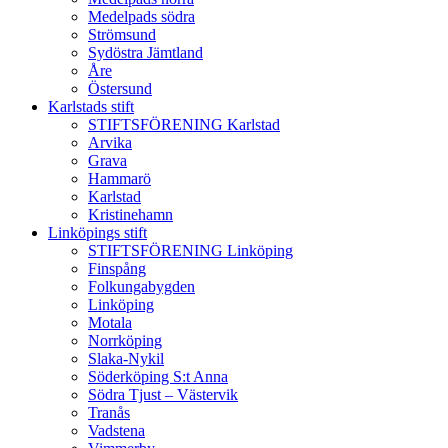
Medelpads södra
Strömsund
Sydöstra Jämtland
Åre
Östersund
Karlstads stift
STIFTSFÖRENING Karlstad
Arvika
Grava
Hammarö
Karlstad
Kristinehamn
Linköpings stift
STIFTSFÖRENING Linköping
Finspång
Folkungabygden
Linköping
Motala
Norrköping
Slaka-Nykil
Söderköping S:t Anna
Södra Tjust – Västervik
Tranås
Vadstena