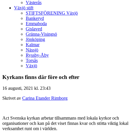
Västerås
Växjö stift
STIFTSFÖRENING Växjö
Bankeryd
Emmaboda
Gislaved
Gränna-Visingsö
Jönköping
Kalmar
Nässjö
Ryssby-Åby
Torsås
Växjö
Kyrkans finns där före och efter
16 augusti, 2021 kl. 23:43
Skrivet av
Carina Etander Rimborg
Act Svenska kyrkan arbetar tillsammans med lokala kyrkor och
organisationer och kan på det viset finnas kvar och stötta viktig lokal
verksamhet runt om i världen.