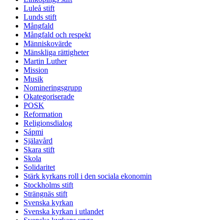
Luleå stift
Lunds stift
Mångfald
Mångfald och respekt
Människovärde
Mänskliga rättigheter
Martin Luther
Mission
Musik
Nomineringsgrupp
Okategoriserade
POSK
Reformation
Religionsdialog
Sápmi
Själavård
Skara stift
Skola
Solidaritet
Stärk kyrkans roll i den sociala ekonomin
Stockholms stift
Strängnäs stift
Svenska kyrkan
Svenska kyrkan i utlandet