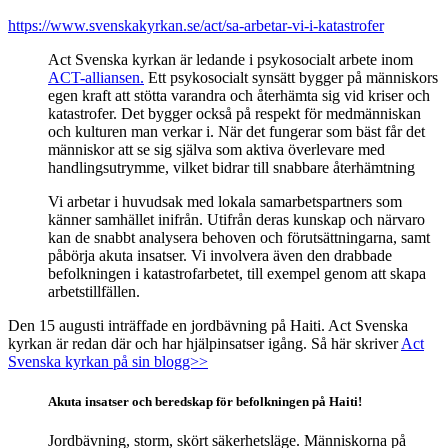
https://www.svenskakyrkan.se/act/sa-arbetar-vi-i-katastrofer
Act Svenska kyrkan är ledande i psykosocialt arbete inom
ACT-alliansen.
Ett psykosocialt synsätt bygger på människors
egen kraft att stötta varandra och återhämta sig vid kriser och
katastrofer. Det bygger också på respekt för medmänniskan
och kulturen man verkar i. När det fungerar som bäst får det
människor att se sig själva som aktiva överlevare med
handlingsutrymme, vilket bidrar till snabbare återhämtning
Vi arbetar i huvudsak med lokala samarbetspartners som
känner samhället inifrån. Utifrån deras kunskap och närvaro
kan de snabbt analysera behoven och förutsättningarna, samt
påbörja akuta insatser. Vi involvera även den drabbade
befolkningen i katastrofarbetet, till exempel genom att skapa
arbetstillfällen.
Den 15 augusti inträffade en jordbävning på Haiti. Act Svenska
kyrkan är redan där och har hjälpinsatser igång. Så här skriver
Act
Svenska kyrkan på sin blogg>>
Akuta insatser och beredskap för befolkningen på Haiti!
Jordbävning, storm, skört säkerhetsläge. Människorna på