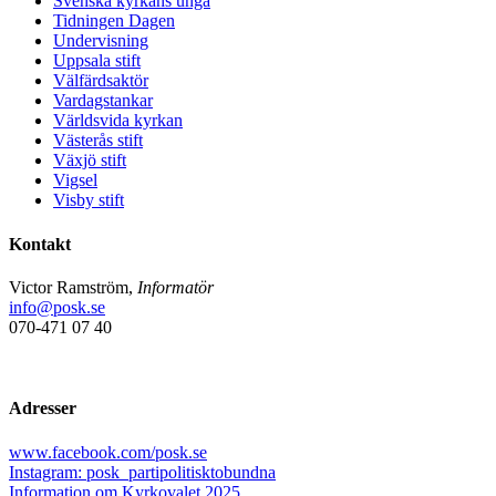
Svenska kyrkans unga
Tidningen Dagen
Undervisning
Uppsala stift
Välfärdsaktör
Vardagstankar
Världsvida kyrkan
Västerås stift
Växjö stift
Vigsel
Visby stift
Kontakt
Victor Ramström,
Informatör
info@posk.se
070-471 07 40
Adresser
www.facebook.com/posk.se
Instagram: posk_partipolitisktobundna
Information om Kyrkovalet 2025