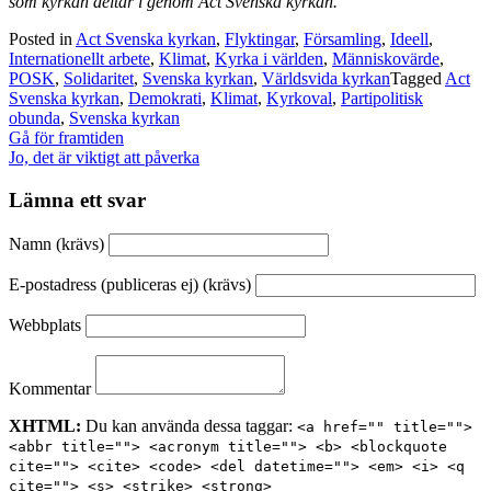
som kyrkan deltar i genom Act Svenska kyrkan.
Posted in
Act Svenska kyrkan
,
Flyktingar
,
Församling
,
Ideell
,
Internationellt arbete
,
Klimat
,
Kyrka i världen
,
Människovärde
,
POSK
,
Solidaritet
,
Svenska kyrkan
,
Världsvida kyrkan
Tagged
Act
Svenska kyrkan
,
Demokrati
,
Klimat
,
Kyrkoval
,
Partipolitisk
obunda
,
Svenska kyrkan
Inläggsnavigering
Gå för framtiden
Jo, det är viktigt att påverka
Lämna ett svar
Namn (krävs)
E-postadress (publiceras ej) (krävs)
Webbplats
Kommentar
XHTML:
Du kan använda dessa taggar:
<a href="" title="">
<abbr title=""> <acronym title=""> <b> <blockquote
cite=""> <cite> <code> <del datetime=""> <em> <i> <q
cite=""> <s> <strike> <strong>