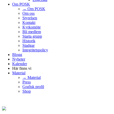
Om POSK
→ Om POSK
Om oss
Styrelsen
Kontakt
Kyrkomöte
Bli medlem
Starta grupp
Historik
Stadgar
Integritetspolicy
Blogg
Nyheter
Kalender
Här finns vi
Material
→ Material
Press
Grafisk profil
Shop