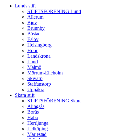
Lunds stift
STIFTSFÖRENING Lund
Allerum
Bjuv
Brunnby
Båstad
Eslöv
Helsingborg
Höör
Landskrona
Lund
Malmö
Mörrum-Elleholm
Skivarp
Staffanstorp
Uppåkra
Skara stift
STIFTSFÖRENING Skara
Alingsås
Borås
Habo
Herrljunga
Lidköping
Mariestad