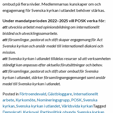
ombud på flera nivåer. Medlemmarnas kunskaper om och
engagemang för Svenska kyrkan i utlandet behöver stärkas.
Under mandatperioden 2022–2025 vill POSK verka för:
att
utveckla arbetet med opinionsbildning om internationellt
bistånd och utvecklingssamarbete.
att
församlingar, pastorat och stift skapar engagemang för Act
Svenska kyrkan och anslår medel till internationell diakoni och
mission.
att
Svenska kyrkan i utlandet tilldelas resurser så att verksamheten
ständigt kan anpassas efter aktuella förutsättningar och behov.
att
församlingar, pastorat och stift utser ombud för Svenska
kyrkan i utlandet, stärker församlingsengagemanget samt anslår
medel till Svenska kyrkan i utlandet.
Posted in
Förtroendevald
,
Gästbloggare
,
Internationellt
arbete
,
Kyrkomöte
,
Nomineringsgrupp
,
POSK
,
Svenska
kyrkan
,
Svenska kyrkan i utlandet
,
Världsvida kyrkan
Tagged
Demokrati
,
Kyrkoval
,
Partipolitisk obunda
,
Svenska kyrkan