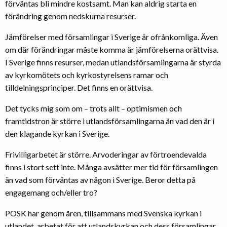
förväntas bli mindre kostsamt. Man kan aldrig starta en
förändring genom nedskurna resurser.
Jämförelser med församlingar i Sverige är ofrånkomliga. Även
om där förändringar måste komma är jämförelserna orättvisa.
I Sverige finns resurser, medan utlandsförsamlingarna är styrda
av kyrkomötets och kyrkostyrelsens ramar och
tilldelningsprinciper. Det finns en orättvisa.
Det tycks mig som om – trots allt – optimismen och
framtidstron är större i utlandsförsamlingarna än vad den är i
den klagande kyrkan i Sverige.
Frivilligarbetet är större. Arvoderingar av förtroendevalda
finns i stort sett inte. Många avsätter mer tid för församlingen
än vad som förväntas av någon i Sverige. Beror detta på
engagemang och/eller tro?
POSK har genom åren, tillsammans med Svenska kyrkan i
utlandet, arbetat för att utlandskyrkan och dess församlingar