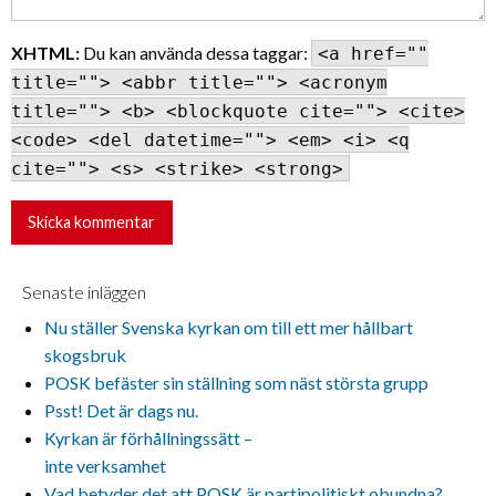
XHTML:
Du kan använda dessa taggar:
<a href=""
title=""> <abbr title=""> <acronym
title=""> <b> <blockquote cite=""> <cite>
<code> <del datetime=""> <em> <i> <q
cite=""> <s> <strike> <strong>
Senaste inläggen
Nu ställer Svenska kyrkan om till ett mer hållbart
skogsbruk
POSK befäster sin ställning som näst största grupp
Psst! Det är dags nu.
Kyrkan är förhållningssätt –
inte verksamhet
Vad betyder det att POSK är partipolitiskt obundna?