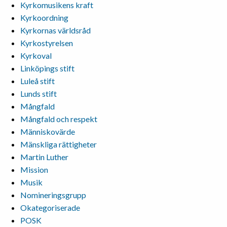
Kyrkomusikens kraft
Kyrkoordning
Kyrkornas världsråd
Kyrkostyrelsen
Kyrkoval
Linköpings stift
Luleå stift
Lunds stift
Mångfald
Mångfald och respekt
Människovärde
Mänskliga rättigheter
Martin Luther
Mission
Musik
Nomineringsgrupp
Okategoriserade
POSK