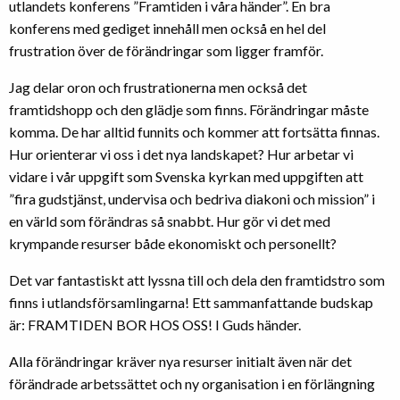
utlandets konferens ”Framtiden i våra händer”. En bra
konferens med gediget innehåll men också en hel del
frustration över de förändringar som ligger framför.
Jag delar oron och frustrationerna men också det
framtidshopp och den glädje som finns. Förändringar måste
komma. De har alltid funnits och kommer att fortsätta finnas.
Hur orienterar vi oss i det nya landskapet? Hur arbetar vi
vidare i vår uppgift som Svenska kyrkan med uppgiften att
”fira gudstjänst, undervisa och bedriva diakoni och mission” i
en värld som förändras så snabbt. Hur gör vi det med
krympande resurser både ekonomiskt och personellt?
Det var fantastiskt att lyssna till och dela den framtidstro som
finns i utlandsförsamlingarna! Ett sammanfattande budskap
är: FRAMTIDEN BOR HOS OSS! I Guds händer.
Alla förändringar kräver nya resurser initialt även när det
förändrade arbetssättet och ny organisation i en förlängning