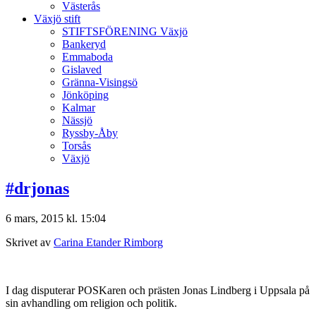
Västerås
Växjö stift
STIFTSFÖRENING Växjö
Bankeryd
Emmaboda
Gislaved
Gränna-Visingsö
Jönköping
Kalmar
Nässjö
Ryssby-Åby
Torsås
Växjö
#drjonas
6 mars, 2015 kl. 15:04
Skrivet av
Carina Etander Rimborg
I dag disputerar POSKaren och prästen Jonas Lindberg i Uppsala på
sin avhandling om religion och politik.