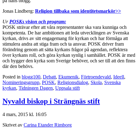
på hans blogg.
Jonas Lindberg:
Religion tillbaka som identitetsmarkör>>
Ur
POSKs vision och program:
POSK strävar efter att våra representanter ska vara kunniga och
kompetenta. De har ambitionen att leda utvecklingen av Svenska
kyrkan, drivs av sitt engagemang för kyrkan och har förmåga att
stimulera andra att stiga fram och ta ansvar. POSK driver fram
förändring genom att sätta kyrkans frågor på agendan, reflektera
över kyrkans roll, och göra kyrkan synlig i samhället. POSK är med
och bygger den kyrka som Sverige behöver, och ser till att den finns
där den behövs.
Posted in
blogg100
,
Debatt
,
Ekumenik
,
Förtroendevald
,
Ideell
,
Nomineringsgrupp
,
POSK
,
Religionsdialog
,
Skola
,
Svenska
kyrkan
,
Tidningen Dagen
,
Uppsala stift
Nyvald biskop i Strängnäs stift
4 mars, 2015 kl. 16:05
Skrivet av
Carina Etander Rimborg