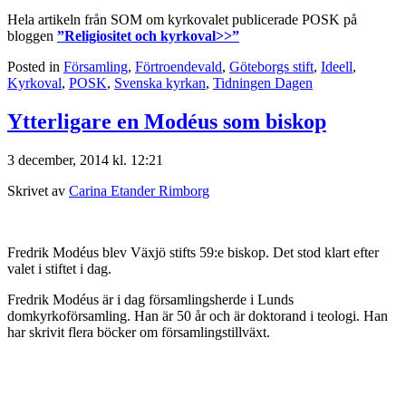
Hela artikeln från SOM om kyrkovalet publicerade POSK på
bloggen
”Religiositet och kyrkoval>>”
Posted in
Församling
,
Förtroendevald
,
Göteborgs stift
,
Ideell
,
Kyrkoval
,
POSK
,
Svenska kyrkan
,
Tidningen Dagen
Ytterligare en Modéus som biskop
3 december, 2014 kl. 12:21
Skrivet av
Carina Etander Rimborg
Fredrik Modéus blev Växjö stifts 59:e biskop. Det stod klart efter
valet i stiftet i dag.
Fredrik Modéus är i dag församlingsherde i Lunds
domkyrkoförsamling. Han är 50 år och är doktorand i teologi. Han
har skrivit flera böcker om församlingstillväxt.