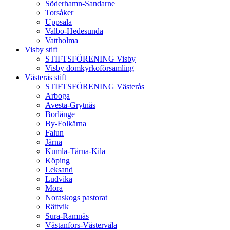
Söderhamn-Sandarne
Torsåker
Uppsala
Valbo-Hedesunda
Vattholma
Visby stift
STIFTSFÖRENING Visby
Visby domkyrkoförsamling
Västerås stift
STIFTSFÖRENING Västerås
Arboga
Avesta-Grytnäs
Borlänge
By-Folkärna
Falun
Järna
Kumla-Tärna-Kila
Köping
Leksand
Ludvika
Mora
Noraskogs pastorat
Rättvik
Sura-Ramnäs
Västanfors-Västervåla