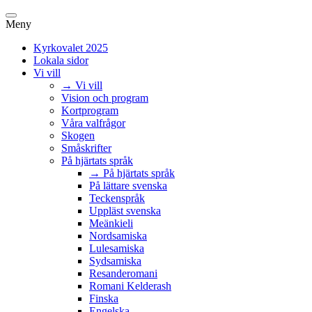
Meny
Kyrkovalet 2025
Lokala sidor
Vi vill
→ Vi vill
Vision och program
Kortprogram
Våra valfrågor
Skogen
Småskrifter
På hjärtats språk
→ På hjärtats språk
På lättare svenska
Teckenspråk
Uppläst svenska
Meänkieli
Nordsamiska
Lulesamiska
Sydsamiska
Resanderomani
Romani Kelderash
Finska
Engelska