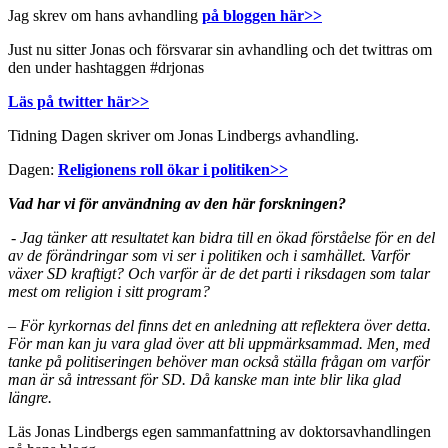
Jag skrev om hans avhandling
på bloggen här>>
Just nu sitter Jonas och försvarar sin avhandling och det twittras om
den under hashtaggen #drjonas
Läs på twitter här>>
Tidning Dagen skriver om Jonas Lindbergs avhandling.
Dagen:
Religionens roll ökar i politiken>>
Vad har vi för användning av den här forskningen?
- Jag tänker att resultatet kan bidra till en ökad förståelse för en del
av de förändringar som vi ser i politiken och i samhället. Varför
växer
SD kraftigt? Och varför är de det parti i riksdagen som talar
mest om
religion i sitt program?
– För kyrkornas del finns det en anledning att reflektera över detta.
För man kan ju vara glad över att bli uppmärksammad. Men, med
tanke på politiseringen behöver man också ställa frågan om varför
man är så intressant för SD. Då kanske man inte blir lika glad
längre.
Läs Jonas Lindbergs egen sammanfattning av doktorsavhandlingen