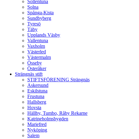
Sollentuna
Solna
Spånga-Kista
Sundbyberg
Tyresö
Täby
Upplands Väsby
Vallentuna
Vaxholm
Västerled
Västermalm
Össeby
Österåker
Strängnäs stift
STIFTSFÖRENING Strängnäs
Askersund
Eskilstuna
Frustuna
Hallsberg
Hovsta
Hällby, Tumbo, Råby Rekarne
Katrineholmsbygden
Mariefred
Nyköping
Salem