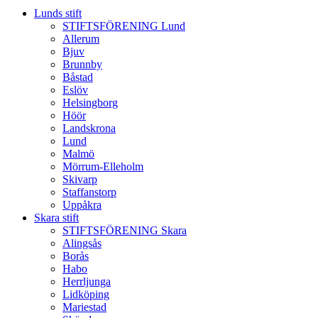
Lunds stift
STIFTSFÖRENING Lund
Allerum
Bjuv
Brunnby
Båstad
Eslöv
Helsingborg
Höör
Landskrona
Lund
Malmö
Mörrum-Elleholm
Skivarp
Staffanstorp
Uppåkra
Skara stift
STIFTSFÖRENING Skara
Alingsås
Borås
Habo
Herrljunga
Lidköping
Mariestad