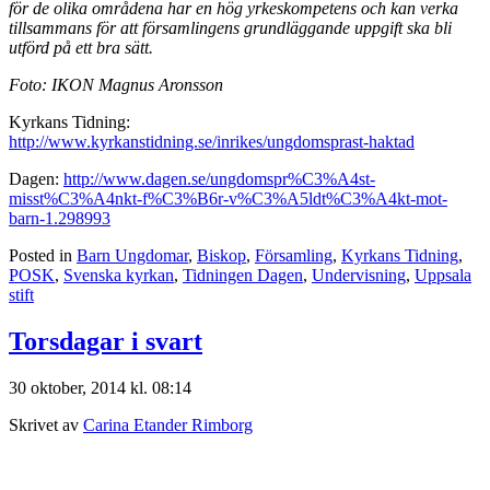
för de olika områdena har en hög yrkeskompetens och kan verka
tillsammans för att församlingens grundläggande uppgift ska bli
utförd på ett bra sätt.
Foto: IKON Magnus Aronsson
Kyrkans Tidning:
http://www.kyrkanstidning.se/inrikes/ungdomsprast-haktad
Dagen:
http://www.dagen.se/ungdomspr%C3%A4st-
misst%C3%A4nkt-f%C3%B6r-v%C3%A5ldt%C3%A4kt-mot-
barn-1.298993
Posted in
Barn Ungdomar
,
Biskop
,
Församling
,
Kyrkans Tidning
,
POSK
,
Svenska kyrkan
,
Tidningen Dagen
,
Undervisning
,
Uppsala
stift
Torsdagar i svart
30 oktober, 2014 kl. 08:14
Skrivet av
Carina Etander Rimborg