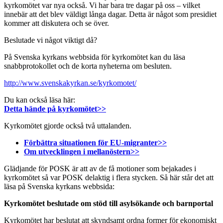
kyrkomötet var nya också. Vi har bara tre dagar på oss – vilket
innebär att det blev väldigt långa dagar. Detta är något som presidiet
kommer att diskutera och se över.
Beslutade vi något viktigt då?
På Svenska kyrkans webbsida för kyrkomötet kan du läsa
snabbprotokollet och de korta nyheterna om besluten.
http://www.svenskakyrkan.se/kyrkomotet/
Du kan också läsa här:
Detta hände på kyrkomötet>>
Kyrkomötet gjorde också två uttalanden.
Förbättra situationen för EU-migranter>>
Om utvecklingen i mellanöstern>>
Glädjande för POSK är att av de få motioner som bejakades i
kyrkomötet så var POSK delaktig i flera stycken. Så här står det att
läsa på Svenska kyrkans webbsida:
Kyrkomötet beslutade om stöd till asylsökande och barnportal
Kyrkomötet har beslutat att skyndsamt ordna former för ekonomiskt