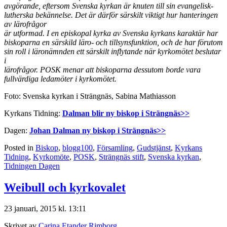
avgörande,
eftersom Svenska kyrkan är knuten till sin evangelisk-
lutherska
bekännelse. Det är därför särskilt viktigt hur hanteringen
av lärofrågor
är utformad. I en episkopal kyrka av Svenska kyrkans karaktär har
biskoparna en särskild läro- och tillsynsfunktion, och de har förutom
sin roll i läronämnden ett särskilt inflytande när kyrkomötet beslutar
i
lärofrågor. POSK menar att biskoparna dessutom borde vara
fullvärdiga
ledamöter i kyrkomötet.
Foto: Svenska kyrkan i Strängnäs, Sabina Mathiasson
Kyrkans Tidning:
Dalman blir ny biskop i Strängnäs>>
Dagen:
Johan Dalman ny biskop i Strängnäs>>
Posted in
Biskop
,
blogg100
,
Församling
,
Gudstjänst
,
Kyrkans
Tidning
,
Kyrkomöte
,
POSK
,
Strängnäs stift
,
Svenska kyrkan
,
Tidningen Dagen
Weibull och kyrkovalet
23 januari, 2015 kl. 13:11
Skrivet av
Carina Etander Rimborg