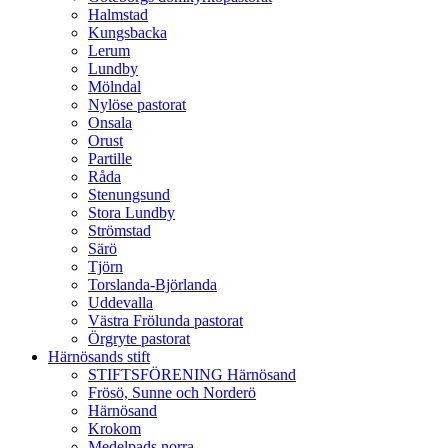
Halmstad
Kungsbacka
Lerum
Lundby
Mölndal
Nylöse pastorat
Onsala
Orust
Partille
Råda
Stenungsund
Stora Lundby
Strömstad
Särö
Tjörn
Torslanda-Björlanda
Uddevalla
Västra Frölunda pastorat
Örgryte pastorat
Härnösands stift
STIFTSFÖRENING Härnösand
Frösö, Sunne och Norderö
Härnösand
Krokom
Medelpads norra