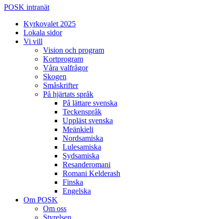
POSK intranät
Kyrkovalet 2025
Lokala sidor
Vi vill
Vision och program
Kortprogram
Våra valfrågor
Skogen
Småskrifter
På hjärtats språk
På lättare svenska
Teckenspråk
Uppläst svenska
Meänkieli
Nordsamiska
Lulesamiska
Sydsamiska
Resanderomani
Romani Kelderash
Finska
Engelska
Om POSK
Om oss
Styrelsen