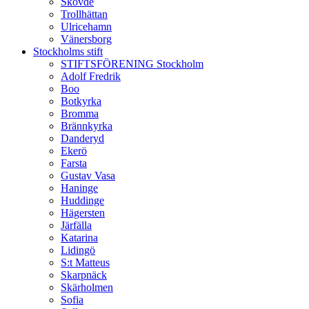
Skövde
Trollhättan
Ulricehamn
Vänersborg
Stockholms stift
STIFTSFÖRENING Stockholm
Adolf Fredrik
Boo
Botkyrka
Bromma
Brännkyrka
Danderyd
Ekerö
Farsta
Gustav Vasa
Haninge
Huddinge
Hägersten
Järfälla
Katarina
Lidingö
S:t Matteus
Skarpnäck
Skärholmen
Sofia