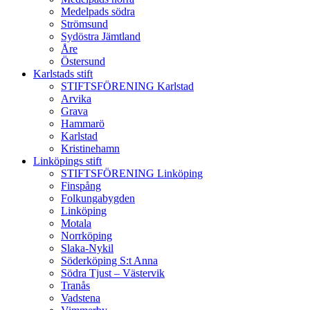
Medelpads södra
Strömsund
Sydöstra Jämtland
Åre
Östersund
Karlstads stift
STIFTSFÖRENING Karlstad
Arvika
Grava
Hammarö
Karlstad
Kristinehamn
Linköpings stift
STIFTSFÖRENING Linköping
Finspång
Folkungabygden
Linköping
Motala
Norrköping
Slaka-Nykil
Söderköping S:t Anna
Södra Tjust – Västervik
Tranås
Vadstena