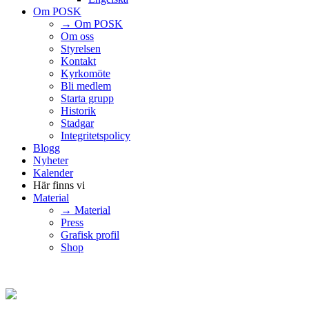
Om POSK
→ Om POSK
Om oss
Styrelsen
Kontakt
Kyrkomöte
Bli medlem
Starta grupp
Historik
Stadgar
Integritetspolicy
Blogg
Nyheter
Kalender
Här finns vi
Material
→ Material
Press
Grafisk profil
Shop