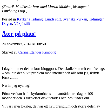
(Fredrik Modéus är bror med Martin Modéus, biskopen i
Linköpings stift.)
Posted in
Kyrkans Tidning
,
Lunds stift
,
Svenska kyrkan
,
Tidningen
Dagen
,
Växjö stift
Åter på plats!
24 november, 2014 kl. 08:50
Skrivet av
Carina Etander Rimborg
I dag kommer det en kort bloggpost. Det skulle kommit en i fredags
– om inte det blivit problem med internet och allt som jag skrivit
försvunnit.
Nu tar jag nya tag!
Förra veckan hade kyrkomötet sammanträde i tre dagar. 109
motioner och 3 skrivelser diskuterades och beslutades om.
Vi var i nya lokaler, det var ett nytt presidium och större delen av