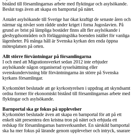
bistånd till församlingarnas arbete med flyktingar och asylsökande.
Beslut togs även att skapa en barnportal på nätet.
Antalet asylsökande till Sverige har ökat kraftigt de senaste åren och
närmar sig nivåer som rådde under kriget i forna Jugoslavien. På
grund av brist på lämpliga bostäder finns allt fler asylsökande i
glesbygdsområden och förläggningslika boenden istället för vanliga
lägenheter. På många håll är Svenska kyrkan den enda öppna
mötesplatsen på orten.
Allt större förväntningar på församlingarna
I och med att Migrationsverket sedan 2012 inte erbjuder
asylsökande någon organiserad sysselsättning eller
svenskundervisning blir förväntningarna än större på Svenska
kyrkans församlingar.
Kyrkomötet beslutade att ge kyrkostyrelsen i uppdrag att skyndsamt
ordna former för ekonomiskt bistånd till församlingarnas arbete med
flyktingar och asylsökande.​
Barnportal ska ge fokus på upplevelser
Kyrkomötet beslutade även att skapa en barnportal för att på ett
enkelt sätt presentera den kristna tron på nätet och erbjuda ett
redskap för församlingarnas barnverksamhet. En särskild barnportal
ska ha mer fokus på lärande genom upplevelser och intryck, snarare