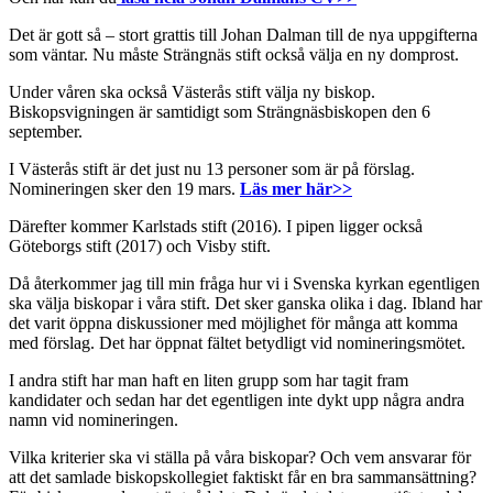
Det är gott så – stort grattis till Johan Dalman till de nya uppgifterna
som väntar. Nu måste Strängnäs stift också välja en ny domprost.
Under våren ska också Västerås stift välja ny biskop.
Biskopsvigningen är samtidigt som Strängnäsbiskopen den 6
september.
I Västerås stift är det just nu 13 personer som är på förslag.
Nomineringen sker den 19 mars.
Läs mer här>>
Därefter kommer Karlstads stift (2016). I pipen ligger också
Göteborgs stift (2017) och Visby stift.
Då återkommer jag till min fråga hur vi i Svenska kyrkan egentligen
ska välja biskopar i våra stift. Det sker ganska olika i dag. Ibland har
det varit öppna diskussioner med möjlighet för många att komma
med förslag. Det har öppnat fältet betydligt vid nomineringsmötet.
I andra stift har man haft en liten grupp som har tagit fram
kandidater och sedan har det egentligen inte dykt upp några andra
namn vid nomineringen.
Vilka kriterier ska vi ställa på våra biskopar? Och vem ansvarar för
att det samlade biskopskollegiet faktiskt får en bra sammansättning?