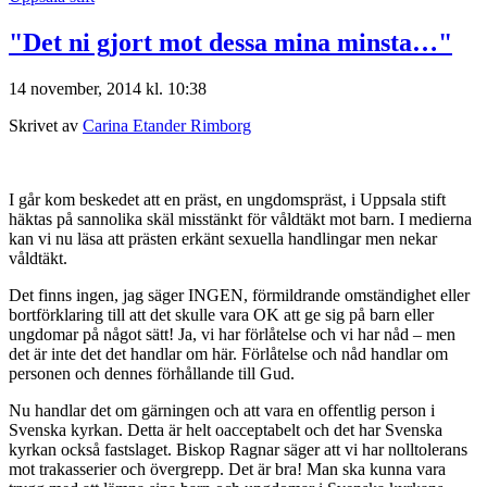
"Det ni gjort mot dessa mina minsta…"
14 november, 2014 kl. 10:38
Skrivet av
Carina Etander Rimborg
I går kom beskedet att en präst, en ungdomspräst, i Uppsala stift
häktas på sannolika skäl misstänkt för våldtäkt mot barn. I medierna
kan vi nu läsa att prästen erkänt sexuella handlingar men nekar
våldtäkt.
Det finns ingen, jag säger INGEN, förmildrande omständighet eller
bortförklaring till att det skulle vara OK att ge sig på barn eller
ungdomar på något sätt! Ja, vi har förlåtelse och vi har nåd – men
det är inte det det handlar om här. Förlåtelse och nåd handlar om
personen och dennes förhållande till Gud.
Nu handlar det om gärningen och att vara en offentlig person i
Svenska kyrkan. Detta är helt oacceptabelt och det har Svenska
kyrkan också fastslaget. Biskop Ragnar säger att vi har nolltolerans
mot trakasserier och övergrepp. Det är bra! Man ska kunna vara