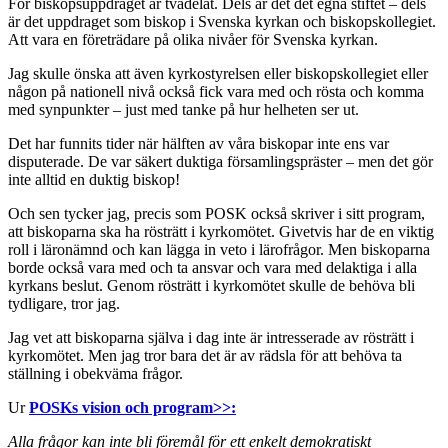
För biskopsuppdraget är tvådelat. Dels är det det egna stiftet – dels
är det uppdraget som biskop i Svenska kyrkan och biskopskollegiet.
Att vara en företrädare på olika nivåer för Svenska kyrkan.
Jag skulle önska att även kyrkostyrelsen eller biskopskollegiet eller
någon på nationell nivå också fick vara med och rösta och komma
med synpunkter – just med tanke på hur helheten ser ut.
Det har funnits tider när hälften av våra biskopar inte ens var
disputerade. De var säkert duktiga församlingspräster – men det gör
inte alltid en duktig biskop!
Och sen tycker jag, precis som POSK också skriver i sitt program,
att biskoparna ska ha rösträtt i kyrkomötet. Givetvis har de en viktig
roll i läronämnd och kan lägga in veto i lärofrågor. Men biskoparna
borde också vara med och ta ansvar och vara med delaktiga i alla
kyrkans beslut. Genom rösträtt i kyrkomötet skulle de behöva bli
tydligare, tror jag.
Jag vet att biskoparna själva i dag inte är intresserade av rösträtt i
kyrkomötet. Men jag tror bara det är av rädsla för att behöva ta
ställning i obekväma frågor.
Ur
POSKs vision och program>>:
Alla frågor kan inte bli föremål för ett enkelt demokratiskt