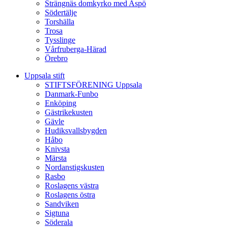
Strängnäs domkyrko med Aspö
Södertälje
Torshälla
Trosa
Tysslinge
Vårfruberga-Härad
Örebro
Uppsala stift
STIFTSFÖRENING Uppsala
Danmark-Funbo
Enköping
Gästrikekusten
Gävle
Hudiksvallsbygden
Håbo
Knivsta
Märsta
Nordanstigskusten
Rasbo
Roslagens västra
Roslagens östra
Sandviken
Sigtuna
Söderala