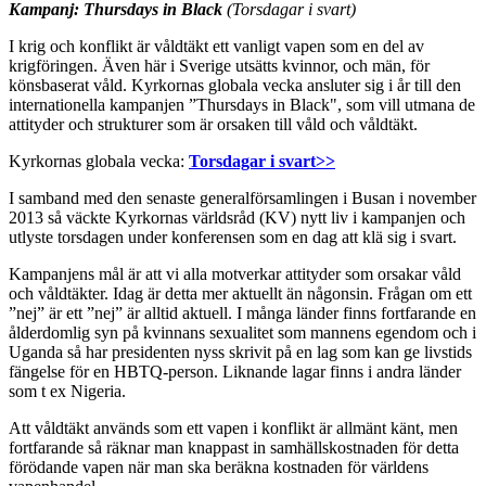
Kampanj: Thursdays in Black
(Torsdagar i svart)
I krig och konflikt är våldtäkt ett vanligt vapen som en del av
krigföringen. Även här i Sverige utsätts kvinnor, och män, för
könsbaserat våld. Kyrkornas globala vecka ansluter sig i år till den
internationella kampanjen ”Thursdays in Black", som vill utmana de
attityder och strukturer som är orsaken till våld och våldtäkt.
Kyrkornas globala vecka:
Torsdagar i svart>>
I samband med den senaste generalförsamlingen i Busan i november
2013 så väckte Kyrkornas världsråd (KV) nytt liv i kampanjen och
utlyste torsdagen under konferensen som en dag att klä sig i svart.
Kampanjens mål är att vi alla motverkar attityder som orsakar våld
och våldtäkter. Idag är detta mer aktuellt än någonsin. Frågan om ett
”nej” är ett ”nej” är alltid aktuell. I många länder finns fortfarande en
ålderdomlig syn på kvinnans sexualitet som mannens egendom och i
Uganda så har presidenten nyss skrivit på en lag som kan ge livstids
fängelse för en HBTQ-person. Liknande lagar finns i andra länder
som t ex Nigeria.
Att våldtäkt används som ett vapen i konflikt är allmänt känt, men
fortfarande så räknar man knappast in samhällskostnaden för detta
förödande vapen när man ska beräkna kostnaden för världens