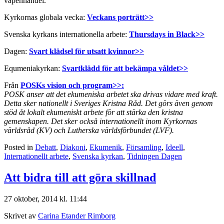
vapenhandel.
Kyrkornas globala vecka:
Veckans porträtt>>
Svenska kyrkans internationella arbete:
Thursdays in Black>>
Dagen:
Svart klädsel för utsatt kvinnor>>
Equmeniakyrkan:
Svartklädd för att bekämpa våldet>>
Från
POSKs vision och program>>:
POSK anser att det ekumeniska arbetet ska drivas vidare med kraft.
Detta sker nationellt i Sveriges Kristna Råd. Det görs även genom
stöd åt lokalt ekumeniskt arbete för att stärka den kristna
gemenskapen. Det sker också internationellt inom Kyrkornas
världsråd (KV) och Lutherska världsförbundet (LVF).
Posted in
Debatt
,
Diakoni
,
Ekumenik
,
Församling
,
Ideell
,
Internationellt arbete
,
Svenska kyrkan
,
Tidningen Dagen
Att bidra till att göra skillnad
27 oktober, 2014 kl. 11:44
Skrivet av
Carina Etander Rimborg