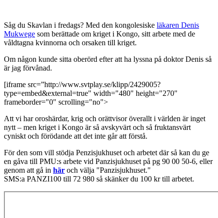
Såg du Skavlan i fredags? Med den kongolesiske
läkaren Denis
Mukwege
som berättade om kriget i Kongo, sitt arbete med de
våldtagna kvinnorna och orsaken till kriget.
Om någon kunde sitta oberörd efter att ha lyssna på doktor Denis så
är jag förvånad.
[iframe src=”http://www.svtplay.se/klipp/2429005?
type=embed&external=true" width="480" height="270"
frameborder="0" scrolling="no">
Att vi har oroshärdar, krig och orättvisor överallt i världen är inget
nytt – men kriget i Kongo är så avskyvärt och så fruktansvärt
cyniskt och förödande att det inte går att förstå.
För den som vill stödja Penzisjukhuset och arbetet där så kan du ge
en gåva till PMU:s arbete vid Panzisjukhuset på pg 90 00 50-6, eller
genom att gå in
här
och välja "Panzisjukhuset."
SMS:a PANZI100 till 72 980 så skänker du 100 kr till arbetet.