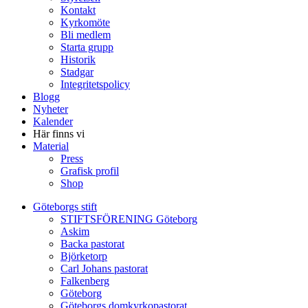
Kontakt
Kyrkomöte
Bli medlem
Starta grupp
Historik
Stadgar
Integritetspolicy
Blogg
Nyheter
Kalender
Här finns vi
Material
Press
Grafisk profil
Shop
Göteborgs stift
STIFTSFÖRENING Göteborg
Askim
Backa pastorat
Björketorp
Carl Johans pastorat
Falkenberg
Göteborg
Göteborgs domkyrkopastorat