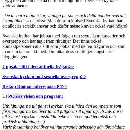
trygg med att lämna sina barn och ungdomar i Svenska kyrkans
verksamheter.
"De är bara människor, vanliga personer och detta händer överallt
i samhället"
– tja, visst. Men de som jobbar i Svenska kyrkan har
ett alldeles särskilt ansvar och därför måste kraven också vara högre!
Svenska kyrkan har jobbat med frågan om sexuella trakasserier och
övergrepp och har tagit fram riktlinjer. Det finns också
kontaktpersoner i alla stift som jobbar med de här frågorna och som
man kan ta kontakt med. Du hittar dessa riktlinjer längst ner i
blogginlägget.
Uppsala stift i den aktuella frågan>>
Svenska kyrkan mot sexuella övergrepp>>
Biskop Ragnar intervjuas i P4>>
Ut
POSKs vision och program:
Utbildningarna till tjänst i kyrkan ska tillföra den kompetens som
församlingarna behöver för att fullgöra sitt uppdrag. POSK anser
att
Svenska kyrkans anställda behöver ha en god teoretisk och
praktisk
utbildning.(…)
Varje församling behöver väl fungerande arbetslag där företrädare