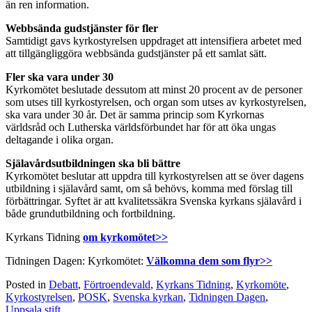
än ren information.
Webbsända gudstjänster för fler
Samtidigt gavs kyrkostyrelsen uppdraget att intensifiera arbetet med
att tillgängliggöra webbsända gudstjänster på ett samlat sätt.
Fler ska vara under 30
Kyrkomötet beslutade dessutom att minst 20 procent av de personer
som utses till kyrkostyrelsen, och organ som utses av kyrkostyrelsen,
ska vara under 30 år. Det är samma princip som Kyrkornas
världsråd och Lutherska världsförbundet har för att öka ungas
deltagande i olika organ.
Själavårdsutbildningen ska bli bättre
Kyrkomötet beslutar att uppdra till kyrkostyrelsen att se över dagens
utbildning i själavård samt, om så behövs, komma med förslag till
förbättringar. Syftet är att kvalitetssäkra Svenska kyrkans själavård i
både grundutbildning och fortbildning.
Kyrkans Tidning
om kyrkomötet>>
Tidningen Dagen: Kyrkomötet:
Välkomna dem som flyr>>
Posted in
Debatt
,
Förtroendevald
,
Kyrkans Tidning
,
Kyrkomöte
,
Kyrkostyrelsen
,
POSK
,
Svenska kyrkan
,
Tidningen Dagen
,
Uppsala stift