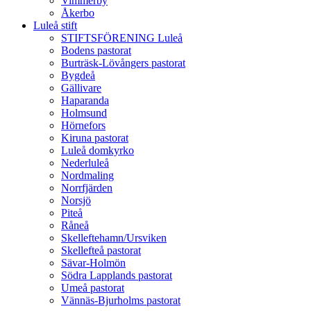
Vimmerby
Åkerbo
Luleå stift
STIFTSFÖRENING Luleå
Bodens pastorat
Burträsk-Lövångers pastorat
Bygdeå
Gällivare
Haparanda
Holmsund
Hörnefors
Kiruna pastorat
Luleå domkyrko
Nederluleå
Nordmaling
Norrfjärden
Norsjö
Piteå
Råneå
Skelleftehamn/Ursviken
Skellefteå pastorat
Sävar-Holmön
Södra Lapplands pastorat
Umeå pastorat
Vännäs-Bjurholms pastorat