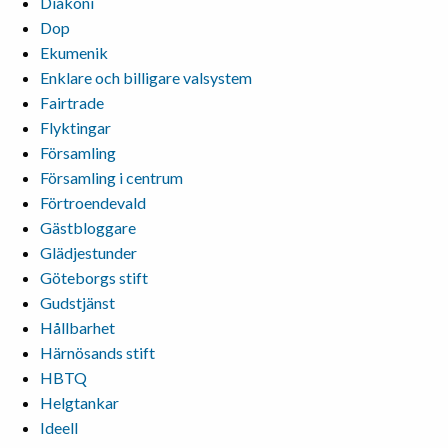
Diakoni
Dop
Ekumenik
Enklare och billigare valsystem
Fairtrade
Flyktingar
Församling
Församling i centrum
Förtroendevald
Gästbloggare
Glädjestunder
Göteborgs stift
Gudstjänst
Hållbarhet
Härnösands stift
HBTQ
Helgtankar
Ideell