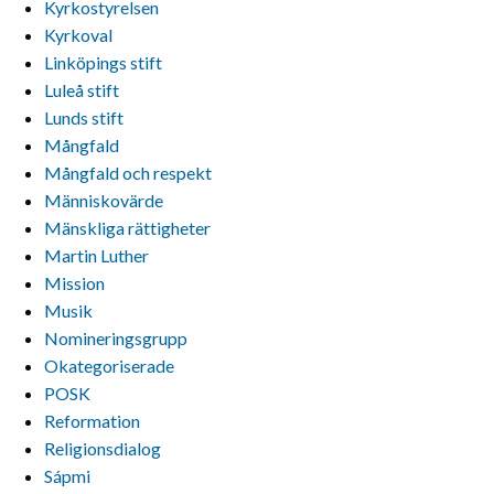
Kyrkostyrelsen
Kyrkoval
Linköpings stift
Luleå stift
Lunds stift
Mångfald
Mångfald och respekt
Människovärde
Mänskliga rättigheter
Martin Luther
Mission
Musik
Nomineringsgrupp
Okategoriserade
POSK
Reformation
Religionsdialog
Sápmi