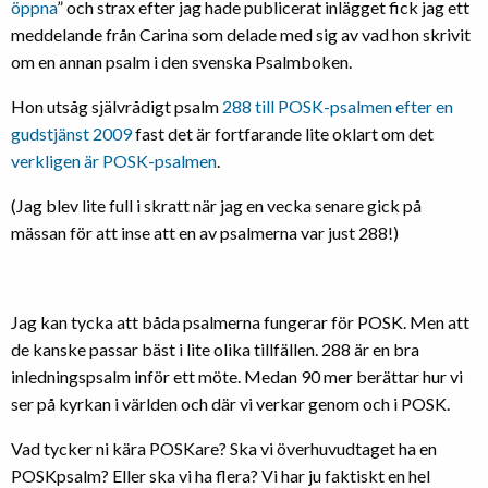
öppna
” och strax efter jag hade publicerat inlägget fick jag ett
meddelande från Carina som delade med sig av vad hon skrivit
om en annan psalm i den svenska Psalmboken.
Hon utsåg självrådigt psalm
288 till POSK-psalmen efter en
gudstjänst 2009
fast det är fortfarande lite oklart om det
verkligen är POSK-psalmen
.
(Jag blev lite full i skratt när jag en vecka senare gick på
mässan för att inse att en av psalmerna var just 288!)
Jag kan tycka att båda psalmerna fungerar för POSK. Men att
de kanske passar bäst i lite olika tillfällen. 288 är en bra
inledningspsalm inför ett möte. Medan 90 mer berättar hur vi
ser på kyrkan i världen och där vi verkar genom och i POSK.
Vad tycker ni kära POSKare? Ska vi överhuvudtaget ha en
POSKpsalm? Eller ska vi ha flera? Vi har ju faktiskt en hel