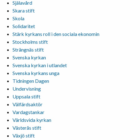
Själavård
Skara stift
Skola
Solidaritet
Stärk kyrkans roll i den sociala ekonomin
Stockholms stift
Strängnäs stift
Svenska kyrkan
Svenska kyrkan i utlandet
Svenska kyrkans unga
Tidningen Dagen
Undervisning
Uppsala stift
Välfärdsaktör
Vardagstankar
Världsvida kyrkan
Västerås stift
Växjö stift