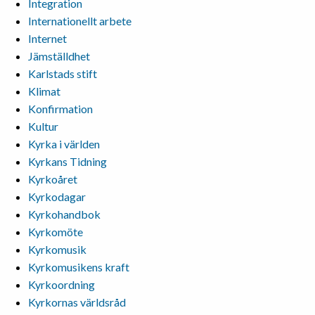
Integration
Internationellt arbete
Internet
Jämställdhet
Karlstads stift
Klimat
Konfirmation
Kultur
Kyrka i världen
Kyrkans Tidning
Kyrkoåret
Kyrkodagar
Kyrkohandbok
Kyrkomöte
Kyrkomusik
Kyrkomusikens kraft
Kyrkoordning
Kyrkornas världsråd