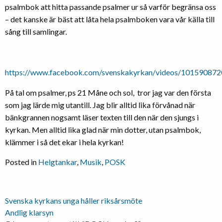
psalmbok att hitta passande psalmer ur så varför begränsa oss
– det kanske är bäst att låta hela psalmboken vara vår källa till
sång till samlingar.
https://www.facebook.com/svenskakyrkan/videos/10159087
På tal om psalmer, ps 21 Måne och sol, tror jag var den första
som jag lärde mig utantill. Jag blir alltid lika förvånad när
bänkgrannen nogsamt läser texten till den när den sjungs i
kyrkan. Men alltid lika glad när min dotter, utan psalmbok,
klämmer i så det ekar i hela kyrkan!
Posted in
Helgtankar
,
Musik
,
POSK
Inläggsnavigering
Svenska kyrkans unga håller riksårsmöte
Andlig klarsyn