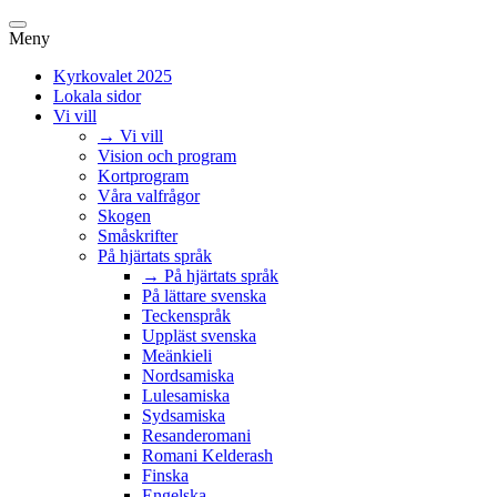
Meny
Kyrkovalet 2025
Lokala sidor
Vi vill
→ Vi vill
Vision och program
Kortprogram
Våra valfrågor
Skogen
Småskrifter
På hjärtats språk
→ På hjärtats språk
På lättare svenska
Teckenspråk
Uppläst svenska
Meänkieli
Nordsamiska
Lulesamiska
Sydsamiska
Resanderomani
Romani Kelderash
Finska
Engelska