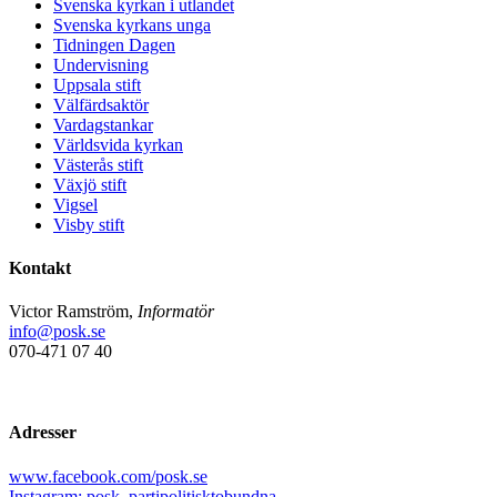
Svenska kyrkan i utlandet
Svenska kyrkans unga
Tidningen Dagen
Undervisning
Uppsala stift
Välfärdsaktör
Vardagstankar
Världsvida kyrkan
Västerås stift
Växjö stift
Vigsel
Visby stift
Kontakt
Victor Ramström,
Informatör
info@posk.se
070-471 07 40
Adresser
www.facebook.com/posk.se
Instagram: posk_partipolitisktobundna