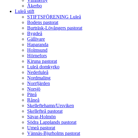
Vimmerby
Åkerbo
Luleå stift
STIFTSFÖRENING Luleå
Bodens pastorat
Burträsk-Lövångers pastorat
Bygdeå
Gällivare
Haparanda
Holmsund
Hörnefors
Kiruna pastorat
Luleå domkyrko
Nederluleå
Nordmaling
Norrfjärden
Norsjö
Piteå
Råneå
Skelleftehamn/Ursviken
Skellefteå pastorat
Sävar-Holmön
Södra Lapplands pastorat
Umeå pastorat
Vännäs-Bjurholms pastorat