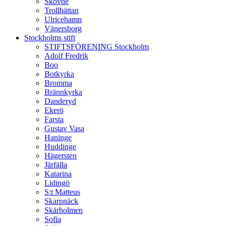
Skövde
Trollhättan
Ulricehamn
Vänersborg
Stockholms stift
STIFTSFÖRENING Stockholm
Adolf Fredrik
Boo
Botkyrka
Bromma
Brännkyrka
Danderyd
Ekerö
Farsta
Gustav Vasa
Haninge
Huddinge
Hägersten
Järfälla
Katarina
Lidingö
S:t Matteus
Skarpnäck
Skärholmen
Sofia