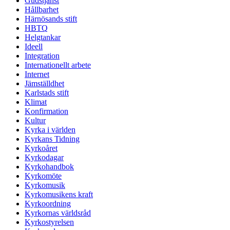
Gudstjänst
Hållbarhet
Härnösands stift
HBTQ
Helgtankar
Ideell
Integration
Internationellt arbete
Internet
Jämställdhet
Karlstads stift
Klimat
Konfirmation
Kultur
Kyrka i världen
Kyrkans Tidning
Kyrkoåret
Kyrkodagar
Kyrkohandbok
Kyrkomöte
Kyrkomusik
Kyrkomusikens kraft
Kyrkoordning
Kyrkornas världsråd
Kyrkostyrelsen