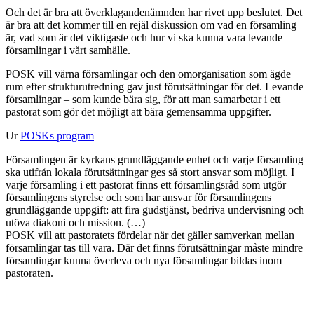
Och det är bra att överklagandenämnden har rivet upp beslutet. Det
är bra att det kommer till en rejäl diskussion om vad en församling
är, vad som är det viktigaste och hur vi ska kunna vara levande
församlingar i vårt samhälle.
POSK vill värna församlingar och den omorganisation som ägde
rum efter strukturutredning gav just förutsättningar för det. Levande
församlingar – som kunde bära sig, för att man samarbetar i ett
pastorat som gör det möjligt att bära gemensamma uppgifter.
Ur
POSKs program
Församlingen är kyrkans grundläggande enhet och varje församling
ska utifrån lokala förutsättningar ges så stort ansvar som möjligt. I
varje församling i ett pastorat finns ett församlingsråd som utgör
församlingens styrelse och som har ansvar för församlingens
grundläggande uppgift: att fira gudstjänst, bedriva undervisning och
utöva diakoni och mission. (…)
POSK vill att pastoratets fördelar när det gäller samverkan mellan
församlingar tas till vara. Där det finns förutsättningar måste mindre
församlingar kunna överleva och nya församlingar bildas inom
pastoraten.