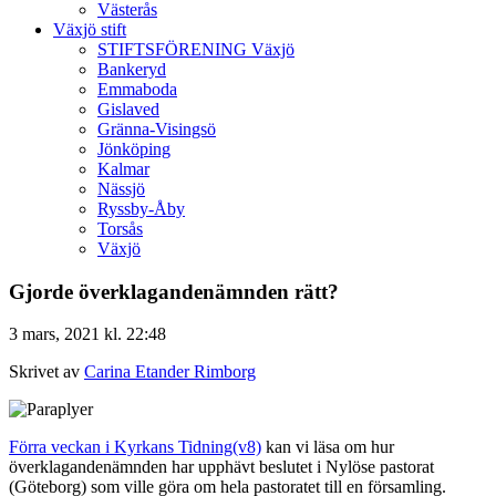
Västerås
Växjö stift
STIFTSFÖRENING Växjö
Bankeryd
Emmaboda
Gislaved
Gränna-Visingsö
Jönköping
Kalmar
Nässjö
Ryssby-Åby
Torsås
Växjö
Gjorde överklagandenämnden rätt?
3 mars, 2021 kl. 22:48
Skrivet av
Carina Etander Rimborg
Förra veckan i Kyrkans Tidning(v8)
kan vi läsa om hur
överklagandenämnden har upphävt beslutet i Nylöse pastorat
(Göteborg) som ville göra om hela pastoratet till en församling.