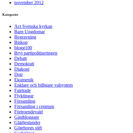
november 2012
Kategorier
Act Svenska kyrkan
Barn Ungdomar
Begravning
Biskop
blogg100
Bryt partipolitiseringen
Debatt
Demokrati
Diakoni
Dop
Ekumenik
Enklare och billigare valsystem
Fairtrade
Flyktingar
Församling
Församling i centrum
Förtroendevald
Gästbloggare
Glädjestunder
Göteborgs stift