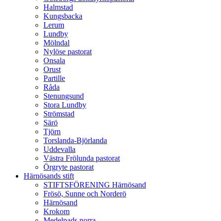
Halmstad
Kungsbacka
Lerum
Lundby
Mölndal
Nylöse pastorat
Onsala
Orust
Partille
Råda
Stenungsund
Stora Lundby
Strömstad
Särö
Tjörn
Torslanda-Björlanda
Uddevalla
Västra Frölunda pastorat
Örgryte pastorat
Härnösands stift
STIFTSFÖRENING Härnösand
Frösö, Sunne och Norderö
Härnösand
Krokom
Medelpads norra