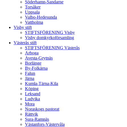
Söderhamn-Sandarne
Torsåker
Uppsala
Valbo-Hedesunda
Vattholma
Visby stift
STIFTSFÖRENING Visby
Visby domkyrkoförsamling
Västerås stift
STIFTSFÖRENING Västerås
Arboga
Avesta-Grytnäs
Borlänge
By-Folkärna
Falun
Järna
Kumla-Tärna-Kila
Köping
Leksand
Ludvika
Mora
Noraskogs pastorat
Rättvik
Sura-Ramnäs
Västanfors-Västervåla