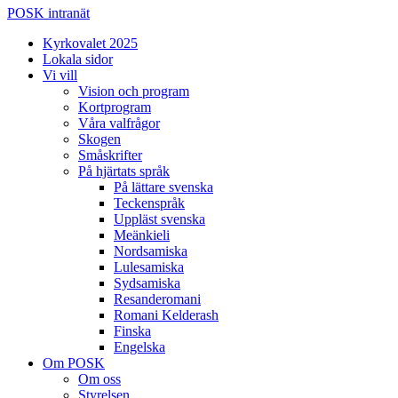
POSK intranät
Kyrkovalet 2025
Lokala sidor
Vi vill
Vision och program
Kortprogram
Våra valfrågor
Skogen
Småskrifter
På hjärtats språk
På lättare svenska
Teckenspråk
Uppläst svenska
Meänkieli
Nordsamiska
Lulesamiska
Sydsamiska
Resanderomani
Romani Kelderash
Finska
Engelska
Om POSK
Om oss
Styrelsen