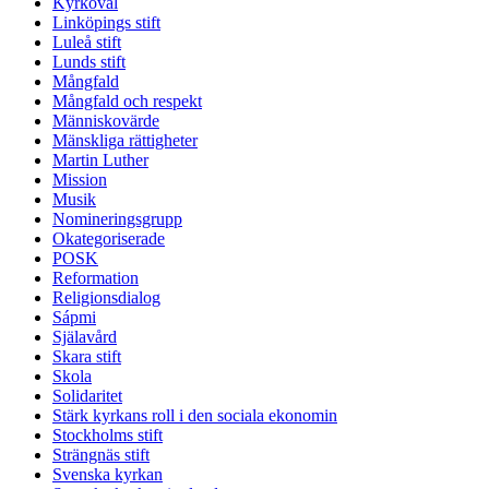
Kyrkoval
Linköpings stift
Luleå stift
Lunds stift
Mångfald
Mångfald och respekt
Människovärde
Mänskliga rättigheter
Martin Luther
Mission
Musik
Nomineringsgrupp
Okategoriserade
POSK
Reformation
Religionsdialog
Sápmi
Själavård
Skara stift
Skola
Solidaritet
Stärk kyrkans roll i den sociala ekonomin
Stockholms stift
Strängnäs stift
Svenska kyrkan