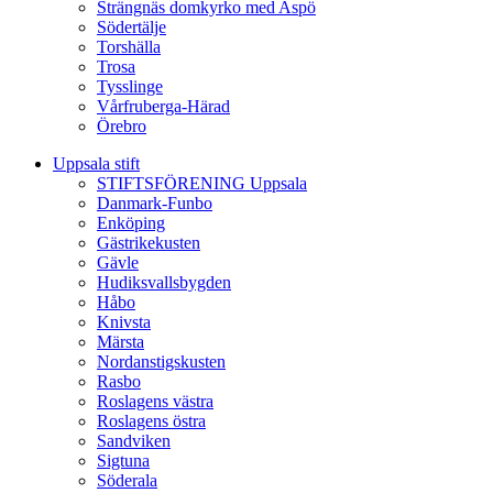
Strängnäs domkyrko med Aspö
Södertälje
Torshälla
Trosa
Tysslinge
Vårfruberga-Härad
Örebro
Uppsala stift
STIFTSFÖRENING Uppsala
Danmark-Funbo
Enköping
Gästrikekusten
Gävle
Hudiksvallsbygden
Håbo
Knivsta
Märsta
Nordanstigskusten
Rasbo
Roslagens västra
Roslagens östra
Sandviken
Sigtuna
Söderala