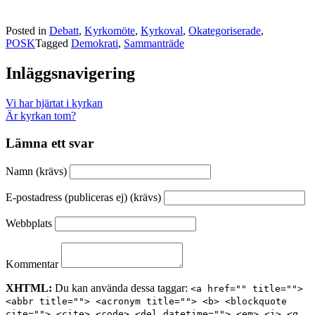
Posted in
Debatt
,
Kyrkomöte
,
Kyrkoval
,
Okategoriserade
,
POSK
Tagged
Demokrati
,
Sammanträde
Inläggsnavigering
Vi har hjärtat i kyrkan
Är kyrkan tom?
Lämna ett svar
Namn (krävs)
E-postadress (publiceras ej) (krävs)
Webbplats
Kommentar
XHTML:
Du kan använda dessa taggar:
<a href="" title="">
<abbr title=""> <acronym title=""> <b> <blockquote
cite=""> <cite> <code> <del datetime=""> <em> <i> <q