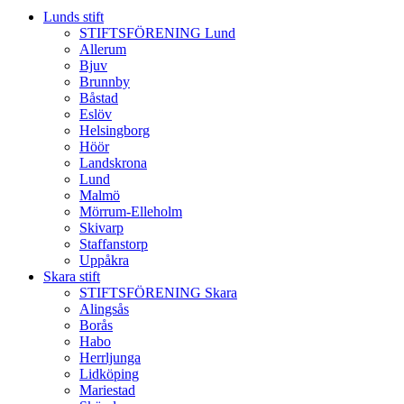
Lunds stift
STIFTSFÖRENING Lund
Allerum
Bjuv
Brunnby
Båstad
Eslöv
Helsingborg
Höör
Landskrona
Lund
Malmö
Mörrum-Elleholm
Skivarp
Staffanstorp
Uppåkra
Skara stift
STIFTSFÖRENING Skara
Alingsås
Borås
Habo
Herrljunga
Lidköping
Mariestad