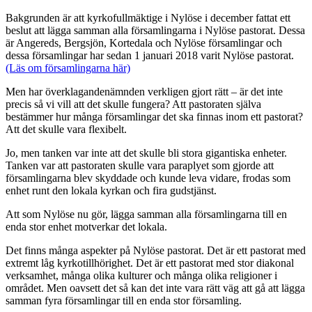
Bakgrunden är att kyrkofullmäktige i Nylöse i december fattat ett
beslut att lägga samman alla församlingarna i Nylöse pastorat. Dessa
är Angereds, Bergsjön, Kortedala och Nylöse församlingar och
dessa församlingar har sedan 1 januari 2018 varit Nylöse pastorat.
(Läs om församlingarna här)
Men har överklagandenämnden verkligen gjort rätt – är det inte
precis så vi vill att det skulle fungera? Att pastoraten själva
bestämmer hur många församlingar det ska finnas inom ett pastorat?
Att det skulle vara flexibelt.
Jo, men tanken var inte att det skulle bli stora gigantiska enheter.
Tanken var att pastoraten skulle vara paraplyet som gjorde att
församlingarna blev skyddade och kunde leva vidare, frodas som
enhet runt den lokala kyrkan och fira gudstjänst.
Att som Nylöse nu gör, lägga samman alla församlingarna till en
enda stor enhet motverkar det lokala.
Det finns många aspekter på Nylöse pastorat. Det är ett pastorat med
extremt låg kyrkotillhörighet. Det är ett pastorat med stor diakonal
verksamhet, många olika kulturer och många olika religioner i
området. Men oavsett det så kan det inte vara rätt väg att gå att lägga
samman fyra församlingar till en enda stor församling.