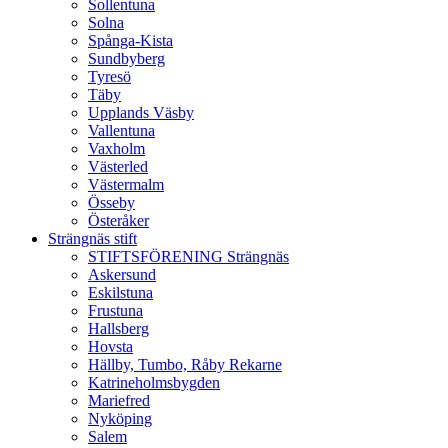
Sollentuna
Solna
Spånga-Kista
Sundbyberg
Tyresö
Täby
Upplands Väsby
Vallentuna
Vaxholm
Västerled
Västermalm
Össeby
Österåker
Strängnäs stift
STIFTSFÖRENING Strängnäs
Askersund
Eskilstuna
Frustuna
Hallsberg
Hovsta
Hällby, Tumbo, Råby Rekarne
Katrineholmsbygden
Mariefred
Nyköping
Salem