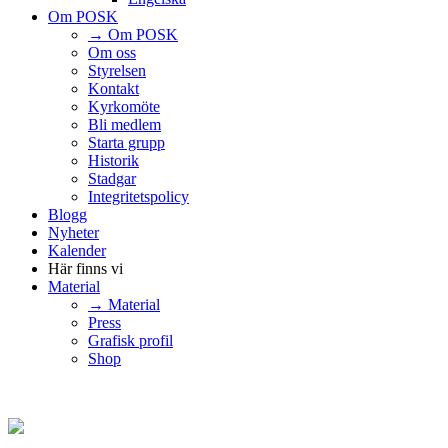
Om POSK
→ Om POSK
Om oss
Styrelsen
Kontakt
Kyrkomöte
Bli medlem
Starta grupp
Historik
Stadgar
Integritetspolicy
Blogg
Nyheter
Kalender
Här finns vi
Material
→ Material
Press
Grafisk profil
Shop