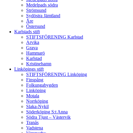
Medelpads södra
Strömsund
Sydöstra Jämtland
Åre
Östersund
Karlstads stift
STIFTSFÖRENING Karlstad
Arvika
Grava
Hammarö
Karlstad
Kristinehamn
Linköpings stift
STIFTSFÖRENING Linköping
Finspång
Folkungabygden
Linköping
Motala
Norrköping
Slaka-Nykil
Söderköping S:t Anna
Södra Tjust – Västervik
Tranås
Vadstena