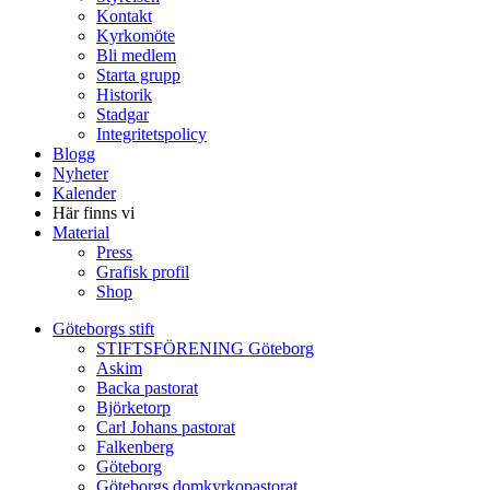
Kontakt
Kyrkomöte
Bli medlem
Starta grupp
Historik
Stadgar
Integritetspolicy
Blogg
Nyheter
Kalender
Här finns vi
Material
Press
Grafisk profil
Shop
Göteborgs stift
STIFTSFÖRENING Göteborg
Askim
Backa pastorat
Björketorp
Carl Johans pastorat
Falkenberg
Göteborg
Göteborgs domkyrkopastorat