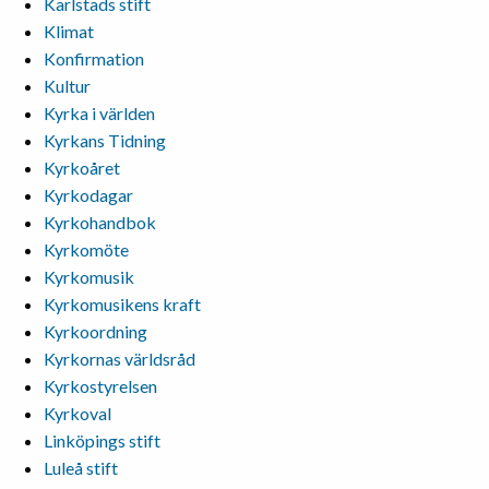
Karlstads stift
Klimat
Konfirmation
Kultur
Kyrka i världen
Kyrkans Tidning
Kyrkoåret
Kyrkodagar
Kyrkohandbok
Kyrkomöte
Kyrkomusik
Kyrkomusikens kraft
Kyrkoordning
Kyrkornas världsråd
Kyrkostyrelsen
Kyrkoval
Linköpings stift
Luleå stift