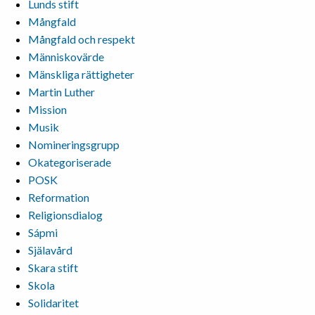
Lunds stift
Mångfald
Mångfald och respekt
Människovärde
Mänskliga rättigheter
Martin Luther
Mission
Musik
Nomineringsgrupp
Okategoriserade
POSK
Reformation
Religionsdialog
Sápmi
Själavård
Skara stift
Skola
Solidaritet