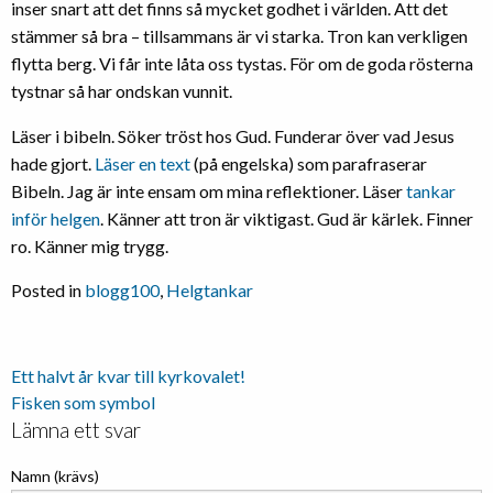
inser snart att det finns så mycket godhet i världen. Att det
stämmer så bra – tillsammans är vi starka. Tron kan verkligen
flytta berg. Vi får inte låta oss tystas. För om de goda rösterna
tystnar så har ondskan vunnit.
Läser i bibeln. Söker tröst hos Gud. Funderar över vad Jesus
hade gjort.
Läser en text
(på engelska) som parafraserar
Bibeln. Jag är inte ensam om mina reflektioner. Läser
tankar
inför helgen
. Känner att tron är viktigast. Gud är kärlek. Finner
ro. Känner mig trygg.
Posted in
blogg100
,
Helgtankar
Inläggsnavigering
Ett halvt år kvar till kyrkovalet!
Fisken som symbol
Lämna ett svar
Namn (krävs)