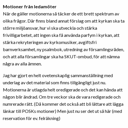
Motioner från ledamöter
När de gäller motionerna så täcker de ett brett spektrum av
olika frågor. Där finns bland annat förslag om att kyrkan ska ta
större miljöansvar, hur vi ska utveckla och stärka
frivilligarbetet, att ingen ska få använda parfym i kyrkan, att
stärka rekryteringen av kyrkomusiker, avgiftsfri
barnverksamhet, ny psalmbok, utredning av församlingsråden,
och att alla församlingar ska ha SKUT-ombud, för att nämna
några av alla ämnen.
Jag har gjort en helt ovetenskaplig sammanställning med
underlag av det material som finns tillgängligt just nu.
Motionerna är utlagda helt oredigerade och det kan hända att
någon blir ändrad. Om tre veckor ska de vara redigerade och
numrerade rätt. (Då kommer det också att bli lättare att lägga
länkar till POSKs motioner) Men just nu ser det ut så här (med
reservation för ev. felräkning)