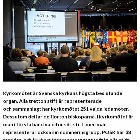
Kyrkomötet är Svenska kyrkans högsta beslutande
organ. Alla tretton stift är representerade
och sammanlagt har kyrkomötet 251 valda ledamöter.
Dessutom deltar de fjorton biskoparna. I kyrkomötet är
man i första hand vald för sitt stift, men man
representerar också sin nominerinsgrupp. POSK har 38
mandat, och kyrkomötesrepresentanter från alla stift