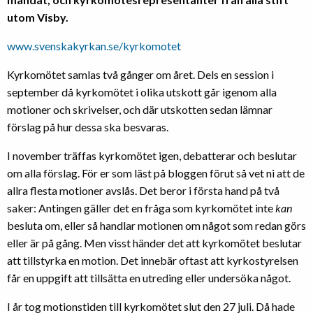
utom Visby.
www.svenskakyrkan.se/kyrkomotet
Kyrkomötet samlas två gånger om året. Dels en session i
september då kyrkomötet i olika utskott går igenom alla
motioner och skrivelser, och där utskotten sedan lämnar
förslag på hur dessa ska besvaras.
I november träffas kyrkomötet igen, debatterar och beslutar
om alla förslag. För er som läst på bloggen förut så vet ni att de
allra flesta motioner avslås. Det beror i första hand på två
saker: Antingen gäller det en fråga som kyrkomötet inte
kan
besluta om, eller så handlar motionen om något som redan görs
eller är på gång. Men visst händer det att kyrkomötet beslutar
att tillstyrka en motion. Det innebär oftast att kyrkostyrelsen
får en uppgift att tillsätta en utreding eller undersöka något.
I år tog motionstiden till kyrkomötet slut den 27 juli. Då hade