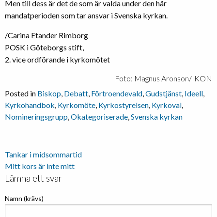
Men till dess är det de som är valda under den här
mandatperioden som tar ansvar i Svenska kyrkan.
/Carina Etander Rimborg
POSK i Göteborgs stift,
2. vice ordförande i kyrkomötet
Foto: Magnus Aronson/IKON
Posted in
Biskop
,
Debatt
,
Förtroendevald
,
Gudstjänst
,
Ideell
,
Kyrkohandbok
,
Kyrkomöte
,
Kyrkostyrelsen
,
Kyrkoval
,
Nomineringsgrupp
,
Okategoriserade
,
Svenska kyrkan
Inläggsnavigering
Tankar i midsommartid
Mitt kors är inte mitt
Lämna ett svar
Namn (krävs)