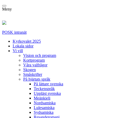
Meny
POSK intranät
Kyrkovalet 2025
Lokala sidor
Vi vill
Vision och program
Kortprogram
Våra valfrågor
Skogen
Småskrifter
På hjärtats språk
På lättare svenska
Teckenspråk
Uppläst svenska
Meänkieli
Nordsamiska
Lulesamiska
Sydsamiska
Resanderomani