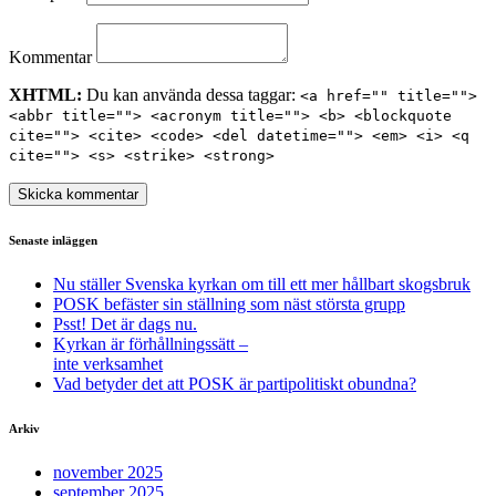
Kommentar
XHTML:
Du kan använda dessa taggar:
<a href="" title="">
<abbr title=""> <acronym title=""> <b> <blockquote
cite=""> <cite> <code> <del datetime=""> <em> <i> <q
cite=""> <s> <strike> <strong>
Senaste inläggen
Nu ställer Svenska kyrkan om till ett mer hållbart skogsbruk
POSK befäster sin ställning som näst största grupp
Psst! Det är dags nu.
Kyrkan är förhållningssätt –
inte verksamhet
Vad betyder det att POSK är partipolitiskt obundna?
Arkiv
november 2025
september 2025