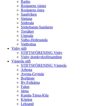
Rasbo
Roslagens västra
Roslagens östra
Sandviken
Sigtuna
Söderala
Söderhamn-Sandarne
Torsåker
Uppsala
Valbo-Hedesunda
Vattholma
Visby stift
STIFTSFÖRENING Visby
Visby domkyrkoförsamling
Västerås stift
STIFTSFÖRENING Västerås
Arboga
Avesta-Grytnäs
Borlänge
By-Folkärna
Falun
Järna
Kumla-Tärna-Kila
Köping
Leksand