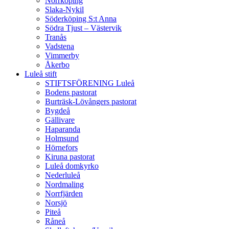
Norrköping
Slaka-Nykil
Söderköping S:t Anna
Södra Tjust – Västervik
Tranås
Vadstena
Vimmerby
Åkerbo
Luleå stift
STIFTSFÖRENING Luleå
Bodens pastorat
Burträsk-Lövångers pastorat
Bygdeå
Gällivare
Haparanda
Holmsund
Hörnefors
Kiruna pastorat
Luleå domkyrko
Nederluleå
Nordmaling
Norrfjärden
Norsjö
Piteå
Råneå