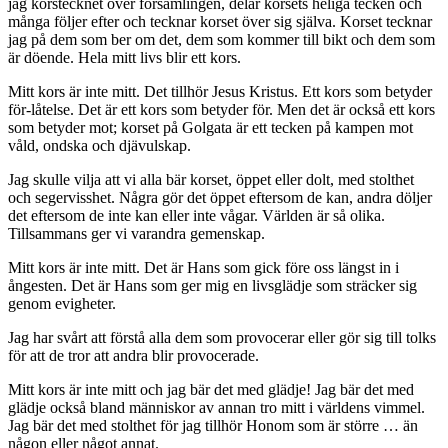
jag korstecknet över församlingen, delar korsets heliga tecken och
många följer efter och tecknar korset över sig själva. Korset tecknar
jag på dem som ber om det, dem som kommer till bikt och dem som
är döende. Hela mitt livs blir ett kors.
Mitt kors är inte mitt. Det tillhör Jesus Kristus. Ett kors som betyder
för-låtelse. Det är ett kors som betyder för. Men det är också ett kors
som betyder mot; korset på Golgata är ett tecken på kampen mot
våld, ondska och djävulskap.
Jag skulle vilja att vi alla bär korset, öppet eller dolt, med stolthet
och segervisshet. Några gör det öppet eftersom de kan, andra döljer
det eftersom de inte kan eller inte vågar. Världen är så olika.
Tillsammans ger vi varandra gemenskap.
Mitt kors är inte mitt. Det är Hans som gick före oss längst in i
ångesten. Det är Hans som ger mig en livsglädje som sträcker sig
genom evigheter.
Jag har svårt att förstå alla dem som provocerar eller gör sig till tolks
för att de tror att andra blir provocerade.
Mitt kors är inte mitt och jag bär det med glädje! Jag bär det med
glädje också bland människor av annan tro mitt i världens vimmel.
Jag bär det med stolthet för jag tillhör Honom som är större … än
någon eller något annat.