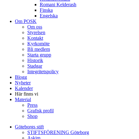
Romani Kelderash
Finska
Engelska
Om POSK
Om oss
Styrelsen
Kontakt
Kyrkomöte
Bli medlem
Starta grupp
Historik
Stadgar
Integritetspolicy
Blogg
Nyheter
Kalender
Här finns vi
Material
Press
Grafisk profil
Shop
Göteborgs stift
STIFTSFÖRENING Göteborg
Askim