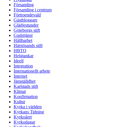
Församling
Församling i centrum
Förtroendevald
Gästbloggare
Glädjestunder
Göteborgs stift
Gudstjänst
Hållbarhet
Härnösands stift
HBTQ
Helgtankar
Ideell
Integration
Internationellt arbete
Internet
Jämställdhet
Karlstads stift
Klimat
Konfirmation
Kultur
Kyrka i världen
Kyrkans Tidning
Kyrkoåret
Kyrkodagar