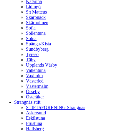
Katarina
Lidingö
S:t Matteus
Skarpnäck
Skärholmen
Sofia
Sollentuna
Solna
Spånga-Kista
Sundbyberg
Tyresö
Täby
Upplands Väsby
Vallentuna
Vaxholm
Västerled
Västermalm
Össeby
Österåker
Strängnäs stift
STIFTSFÖRENING Strängnäs
Askersund
Eskilstuna
Frustuna
Hallsberg