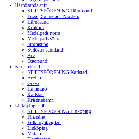
Härnösands stift
STIFTSFÖRENING Härnösand
Frösö, Sunne och Norderö
Härnösand
Krokom
Medelpads norra
Medelpads södra
Strömsund
Sydöstra Jämtland
Åre
Östersund
Karlstads stift
STIFTSFÖRENING Karlstad
Arvika
Grava
Hammarö
Karlstad
Kristinehamn
Linköpings stift
STIFTSFÖRENING Linköping
Finspång
Folkungabygden
Linköping
Motala