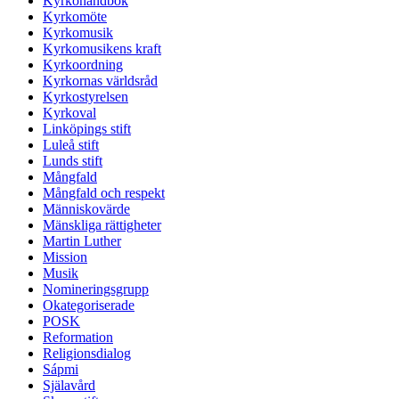
Kyrkohandbok
Kyrkomöte
Kyrkomusik
Kyrkomusikens kraft
Kyrkoordning
Kyrkornas världsråd
Kyrkostyrelsen
Kyrkoval
Linköpings stift
Luleå stift
Lunds stift
Mångfald
Mångfald och respekt
Människovärde
Mänskliga rättigheter
Martin Luther
Mission
Musik
Nomineringsgrupp
Okategoriserade
POSK
Reformation
Religionsdialog
Sápmi
Själavård