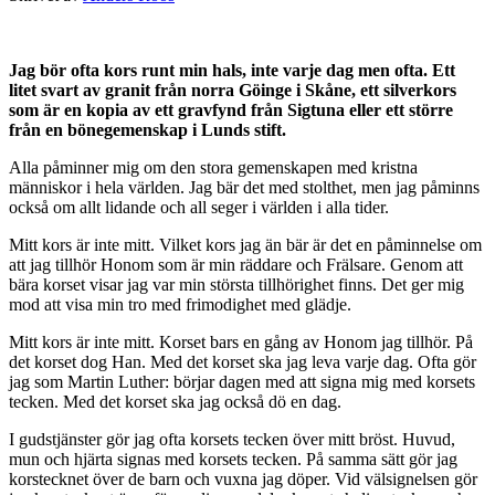
Jag bör ofta kors runt min hals, inte varje dag men ofta. Ett
litet svart av granit från norra Göinge i Skåne, ett silverkors
som är en kopia av ett gravfynd från Sigtuna eller ett större
från en bönegemenskap i Lunds stift.
Alla påminner mig om den stora gemenskapen med kristna
människor i hela världen. Jag bär det med stolthet, men jag påminns
också om allt lidande och all seger i världen i alla tider.
Mitt kors är inte mitt. Vilket kors jag än bär är det en påminnelse om
att jag tillhör Honom som är min räddare och Frälsare. Genom att
bära korset visar jag var min största tillhörighet finns. Det ger mig
mod att visa min tro med frimodighet med glädje.
Mitt kors är inte mitt. Korset bars en gång av Honom jag tillhör. På
det korset dog Han. Med det korset ska jag leva varje dag. Ofta gör
jag som Martin Luther: börjar dagen med att signa mig med korsets
tecken. Med det korset ska jag också dö en dag.
I gudstjänster gör jag ofta korsets tecken över mitt bröst. Huvud,
mun och hjärta signas med korsets tecken. På samma sätt gör jag
korstecknet över de barn och vuxna jag döper. Vid välsignelsen gör