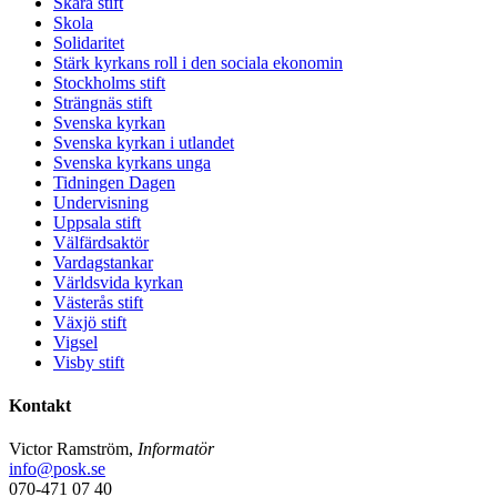
Skara stift
Skola
Solidaritet
Stärk kyrkans roll i den sociala ekonomin
Stockholms stift
Strängnäs stift
Svenska kyrkan
Svenska kyrkan i utlandet
Svenska kyrkans unga
Tidningen Dagen
Undervisning
Uppsala stift
Välfärdsaktör
Vardagstankar
Världsvida kyrkan
Västerås stift
Växjö stift
Vigsel
Visby stift
Kontakt
Victor Ramström,
Informatör
info@posk.se
070-471 07 40