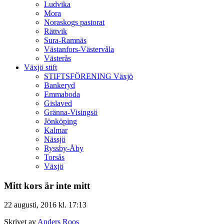
Ludvika
Mora
Noraskogs pastorat
Rättvik
Sura-Ramnäs
Västanfors-Västervåla
Västerås
Växjö stift
STIFTSFÖRENING Växjö
Bankeryd
Emmaboda
Gislaved
Gränna-Visingsö
Jönköping
Kalmar
Nässjö
Ryssby-Åby
Torsås
Växjö
Mitt kors är inte mitt
22 augusti, 2016 kl. 17:13
Skrivet av
Anders Roos