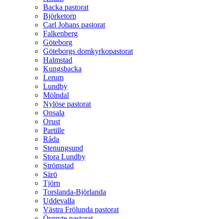
Backa pastorat
Björketorp
Carl Johans pastorat
Falkenberg
Göteborg
Göteborgs domkyrkopastorat
Halmstad
Kungsbacka
Lerum
Lundby
Mölndal
Nylöse pastorat
Onsala
Orust
Partille
Råda
Stenungsund
Stora Lundby
Strömstad
Särö
Tjörn
Torslanda-Björlanda
Uddevalla
Västra Frölunda pastorat
Örgryte pastorat