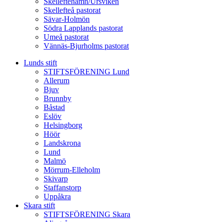
Skelleftehamn/Ursviken
Skellefteå pastorat
Sävar-Holmön
Södra Lapplands pastorat
Umeå pastorat
Vännäs-Bjurholms pastorat
Lunds stift
STIFTSFÖRENING Lund
Allerum
Bjuv
Brunnby
Båstad
Eslöv
Helsingborg
Höör
Landskrona
Lund
Malmö
Mörrum-Elleholm
Skivarp
Staffanstorp
Uppåkra
Skara stift
STIFTSFÖRENING Skara