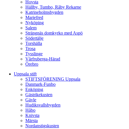
Hovsta
Hällby, Tumbo, Råby Rekarne
Katrineholmsbygden
Mariefred
Nyköping
Salem
Strängnäs domkyrko med Aspö
Södertälje
Torshälla
Trosa
Tysslinge
Vårfruberga-Härad
Örebro
Uppsala stift
STIFTSFÖRENING Uppsala
Danmark-Funbo
Enköping
Gästrikekusten
Gävle
Hudiksvallsbygden
Håbo
Knivsta
Märsta
Nordanstigskusten