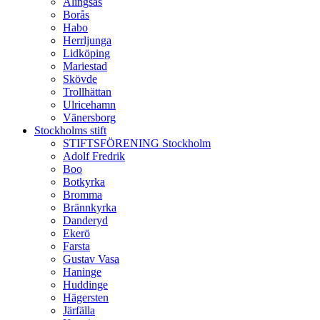
Alingsås
Borås
Habo
Herrljunga
Lidköping
Mariestad
Skövde
Trollhättan
Ulricehamn
Vänersborg
Stockholms stift
STIFTSFÖRENING Stockholm
Adolf Fredrik
Boo
Botkyrka
Bromma
Brännkyrka
Danderyd
Ekerö
Farsta
Gustav Vasa
Haninge
Huddinge
Hägersten
Järfälla