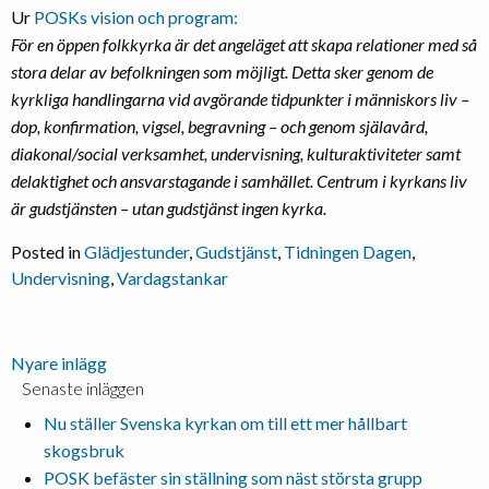
Ur
POSKs vision och program:
För en öppen folkkyrka är det angeläget att skapa relationer med så
stora delar av befolkningen som möjligt. Detta sker genom de
kyrkliga
handlingarna vid avgörande tidpunkter i människors liv –
dop,
konfirmation, vigsel, begravning – och genom själavård,
diakonal/social
verksamhet, undervisning, kulturaktiviteter samt
delaktighet och
ansvarstagande i samhället. Centrum i kyrkans liv
är gudstjänsten – utan
gudstjänst ingen kyrka.
Posted in
Glädjestunder
,
Gudstjänst
,
Tidningen Dagen
,
Undervisning
,
Vardagstankar
Inläggsnavigering
Nyare inlägg
Senaste inläggen
Nu ställer Svenska kyrkan om till ett mer hållbart
skogsbruk
POSK befäster sin ställning som näst största grupp