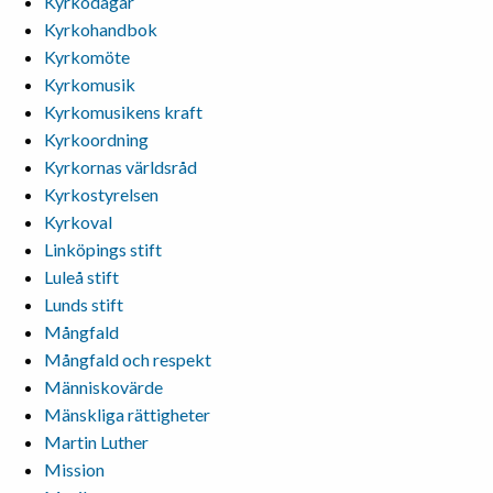
Kyrkodagar
Kyrkohandbok
Kyrkomöte
Kyrkomusik
Kyrkomusikens kraft
Kyrkoordning
Kyrkornas världsråd
Kyrkostyrelsen
Kyrkoval
Linköpings stift
Luleå stift
Lunds stift
Mångfald
Mångfald och respekt
Människovärde
Mänskliga rättigheter
Martin Luther
Mission