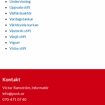
Undervisning
Uppsala stift
Välfärdsaktör
Vardagstankar
Världsvida kyrkan
Västerås stift
Växjö stift
Vigsel
Visby stift
Kontakt
Victor Ramström,
Informatör
info@posk.se
070-471 07 40