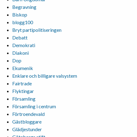
Begravning
Biskop
blogg100
Bryt partipolitiseringen
Debatt
Demokrati
Diakoni
Dop
Ekumenik
Enklare och billigare valsystem
Fairtrade
Flyktingar
Församling
Församling i centrum
Förtroendevald
Gästbloggare
Glädjestunder
Göteborgs stift