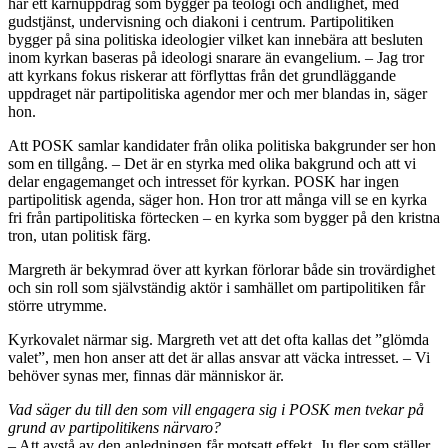
har ett kärnuppdrag som bygger på teologi och andlighet, med
gudstjänst, undervisning och diakoni i centrum. Partipolitiken
bygger på sina politiska ideologier vilket kan innebära att besluten
inom kyrkan baseras på ideologi snarare än evangelium. – Jag tror
att kyrkans fokus riskerar att förflyttas från det grundläggande
uppdraget när partipolitiska agendor mer och mer blandas in, säger
hon.
Att
POSK
samlar
kandidater från olika politiska bakgrunder ser hon
som en tillgång. – Det är en styrka med olika bakgrund och att vi
delar engagemanget och intresset för kyrkan. POSK har ingen
partipolitisk agenda, säger hon. Hon tror att många vill se en kyrka
fri från partipolitiska förtecken – en kyrka som bygger på den kristna
tron, utan politisk färg.
Margreth är bekymrad
över att
kyrkan förlorar både sin trovärdighet
och sin roll som självständig aktör i samhället om partipolitiken får
större utrymme.
Kyrkovalet närmar sig. Margreth vet att det ofta kallas det ”glömda
valet”, men hon anser att det är allas ansvar att väcka intresset. – Vi
behöver synas mer, finnas där människor är.
Vad säger du till den som vill en
gagera sig i POSK men tvekar på
grund av partipolitikens närvaro?
– Att avstå av den anledningen får motsatt effekt. Ju fler som ställer