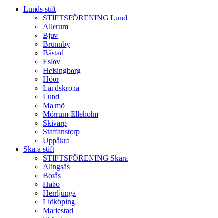
Lunds stift
STIFTSFÖRENING Lund
Allerum
Bjuv
Brunnby
Båstad
Eslöv
Helsingborg
Höör
Landskrona
Lund
Malmö
Mörrum-Elleholm
Skivarp
Staffanstorp
Uppåkra
Skara stift
STIFTSFÖRENING Skara
Alingsås
Borås
Habo
Herrljunga
Lidköping
Mariestad