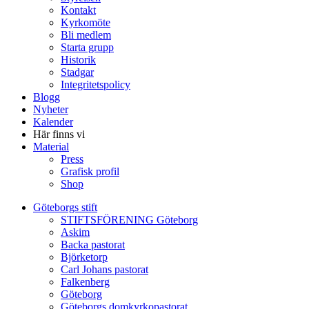
Kontakt
Kyrkomöte
Bli medlem
Starta grupp
Historik
Stadgar
Integritetspolicy
Blogg
Nyheter
Kalender
Här finns vi
Material
Press
Grafisk profil
Shop
Göteborgs stift
STIFTSFÖRENING Göteborg
Askim
Backa pastorat
Björketorp
Carl Johans pastorat
Falkenberg
Göteborg
Göteborgs domkyrkopastorat