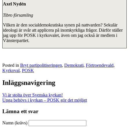
Axel Nydén
Tibro församling
Vilken är den socialdemokratiska synen på nattvarden? Sekulär
ideologi är svår att applicera på inomkyrkliga frågor. Därför ställer
jag upp för POSK i kyrkovalet, även om jag också är medlem i
Vänsterpartiet.
Posted in
Bryt partipolitiseringen
,
Demokrati
,
Förtroendevald
,
Kyrkoval
,
POSK
Inläggsnavigering
Vi är stolta över Svenska kyrkan!
Unga behövs i kyrkan – POSK gör det möjligt
Lämna ett svar
Namn (krävs)