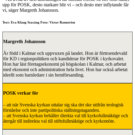
upp för POSK, desto starkare blir vi – och desto mer inflytande får
vi, säger Margreth Johansson.
Text: Eva Klang Staxäng Foto: Victor Ramström
Margreth Johansson
Är född i Kalmar och uppvuxen på landet. Hon är förtroendevald
för KD i regionpolitiken och kandiderar för POSK i kyrkovalet.
Hon har läst företagsekonomi på högskolan i Kalmar, och arbetat
med ekonomi och administration hela livet. Hon har också arbetat
ideellt som barnledare i sin hemförsamling.
POSK verkar för
– att när Svenska kyrkan uttalar sig ska det ske utifrån teologisk
förståelse och inte partipolitiska ställningstaganden.
– att Svenska kyrkan behåller direkta val till kyrkofullmäktige och
återgår till indirekta val till stiftsfullmäktige och kyrkomöte.