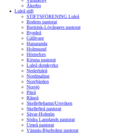
Vimmerby
Åkerbo
Luleå stift
STIFTSFÖRENING Luleå
Bodens pastorat
Burträsk-Lövångers pastorat
Bygdeå
Gällivare
Haparanda
Holmsund
Hörnefors
Kiruna pastorat
Luleå domkyrko
Nederluleå
Nordmaling
Norrfjärden
Norsjö
Piteå
Råneå
Skelleftehamn/Ursviken
Skellefteå pastorat
Sävar-Holmön
Södra Lapplands pastorat
Umeå pastorat
Vännäs-Bjurholms pastorat