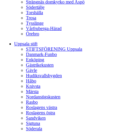
Strängnäs domkyrko med Aspö
Södertälje
Torshälla
Trosa
Tysslinge
Vårfruberga-Härad
Örebro
Uppsala stift
STIFTSFÖRENING Uppsala
Danmark-Funbo
Enköping
Gästrikekusten
Gävle
Hudiksvallsbygden
Håbo
Knivsta
Märsta
Nordanstigskusten
Rasbo
Roslagens västra
Roslagens östra
Sandviken
Sigtuna
Söderala