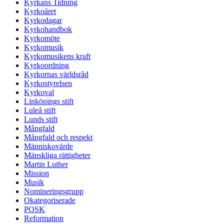
Kyrkans Tidning
Kyrkoåret
Kyrkodagar
Kyrkohandbok
Kyrkomöte
Kyrkomusik
Kyrkomusikens kraft
Kyrkoordning
Kyrkornas världsråd
Kyrkostyrelsen
Kyrkoval
Linköpings stift
Luleå stift
Lunds stift
Mångfald
Mångfald och respekt
Människovärde
Mänskliga rättigheter
Martin Luther
Mission
Musik
Nomineringsgrupp
Okategoriserade
POSK
Reformation