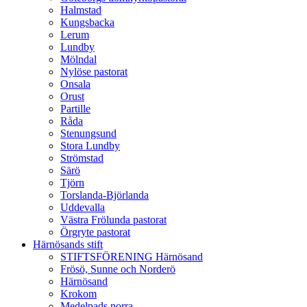
Halmstad
Kungsbacka
Lerum
Lundby
Mölndal
Nylöse pastorat
Onsala
Orust
Partille
Råda
Stenungsund
Stora Lundby
Strömstad
Särö
Tjörn
Torslanda-Björlanda
Uddevalla
Västra Frölunda pastorat
Örgryte pastorat
Härnösands stift
STIFTSFÖRENING Härnösand
Frösö, Sunne och Norderö
Härnösand
Krokom
Medelpads norra