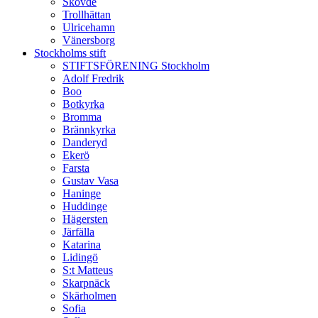
Skövde
Trollhättan
Ulricehamn
Vänersborg
Stockholms stift
STIFTSFÖRENING Stockholm
Adolf Fredrik
Boo
Botkyrka
Bromma
Brännkyrka
Danderyd
Ekerö
Farsta
Gustav Vasa
Haninge
Huddinge
Hägersten
Järfälla
Katarina
Lidingö
S:t Matteus
Skarpnäck
Skärholmen
Sofia