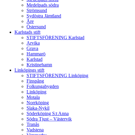
Medelpads södra
Strömsund
Sydöstra Jämtland
Åre
Östersund
Karlstads stift
STIFTSFÖRENING Karlstad
Arvika
Grava
Hammarö
Karlstad
Kristinehamn
Linköpings stift
STIFTSFÖRENING Linköping
Finspång
Folkungabygden
Linköping
Motala
Norrköping
Slaka-Nykil
Söderköping S:t Anna
Södra Tjust – Västervik
Tranås
Vadstena