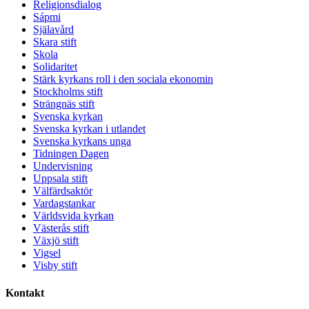
Religionsdialog
Sápmi
Själavård
Skara stift
Skola
Solidaritet
Stärk kyrkans roll i den sociala ekonomin
Stockholms stift
Strängnäs stift
Svenska kyrkan
Svenska kyrkan i utlandet
Svenska kyrkans unga
Tidningen Dagen
Undervisning
Uppsala stift
Välfärdsaktör
Vardagstankar
Världsvida kyrkan
Västerås stift
Växjö stift
Vigsel
Visby stift
Kontakt