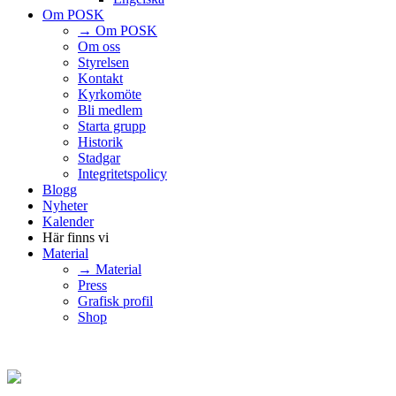
Om POSK
→ Om POSK
Om oss
Styrelsen
Kontakt
Kyrkomöte
Bli medlem
Starta grupp
Historik
Stadgar
Integritetspolicy
Blogg
Nyheter
Kalender
Här finns vi
Material
→ Material
Press
Grafisk profil
Shop