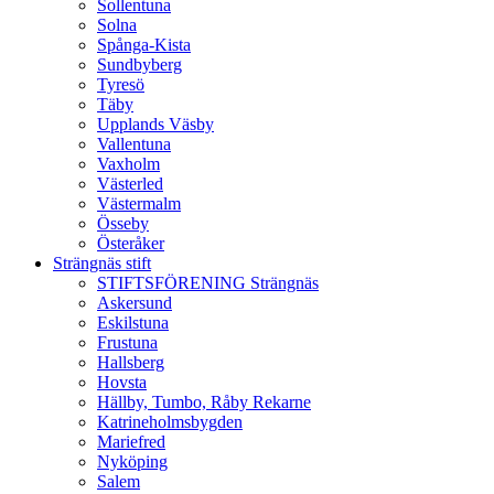
Sollentuna
Solna
Spånga-Kista
Sundbyberg
Tyresö
Täby
Upplands Väsby
Vallentuna
Vaxholm
Västerled
Västermalm
Össeby
Österåker
Strängnäs stift
STIFTSFÖRENING Strängnäs
Askersund
Eskilstuna
Frustuna
Hallsberg
Hovsta
Hällby, Tumbo, Råby Rekarne
Katrineholmsbygden
Mariefred
Nyköping
Salem