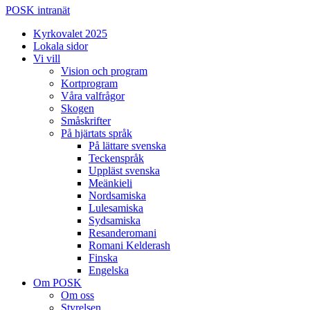
POSK intranät
Kyrkovalet 2025
Lokala sidor
Vi vill
Vision och program
Kortprogram
Våra valfrågor
Skogen
Småskrifter
På hjärtats språk
På lättare svenska
Teckenspråk
Uppläst svenska
Meänkieli
Nordsamiska
Lulesamiska
Sydsamiska
Resanderomani
Romani Kelderash
Finska
Engelska
Om POSK
Om oss
Styrelsen