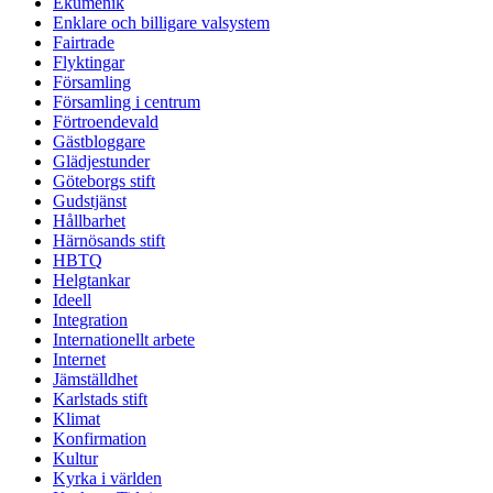
Ekumenik
Enklare och billigare valsystem
Fairtrade
Flyktingar
Församling
Församling i centrum
Förtroendevald
Gästbloggare
Glädjestunder
Göteborgs stift
Gudstjänst
Hållbarhet
Härnösands stift
HBTQ
Helgtankar
Ideell
Integration
Internationellt arbete
Internet
Jämställdhet
Karlstads stift
Klimat
Konfirmation
Kultur
Kyrka i världen