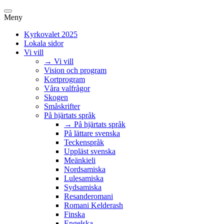
Meny
Kyrkovalet 2025
Lokala sidor
Vi vill
→ Vi vill
Vision och program
Kortprogram
Våra valfrågor
Skogen
Småskrifter
På hjärtats språk
→ På hjärtats språk
På lättare svenska
Teckenspråk
Uppläst svenska
Meänkieli
Nordsamiska
Lulesamiska
Sydsamiska
Resanderomani
Romani Kelderash
Finska
Engelska