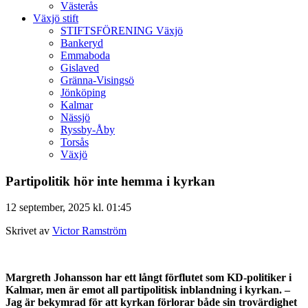
Västerås
Växjö stift
STIFTSFÖRENING Växjö
Bankeryd
Emmaboda
Gislaved
Gränna-Visingsö
Jönköping
Kalmar
Nässjö
Ryssby-Åby
Torsås
Växjö
Partipolitik hör inte hemma i kyrkan
12 september, 2025 kl. 01:45
Skrivet av
Victor Ramström
Margreth Johansson har ett långt förflutet som KD-politiker
i
Kalmar, men är emot all partipolitisk inblandning i kyrkan.
–
Jag är bekymrad för att kyrkan förlorar både sin trovärdighet