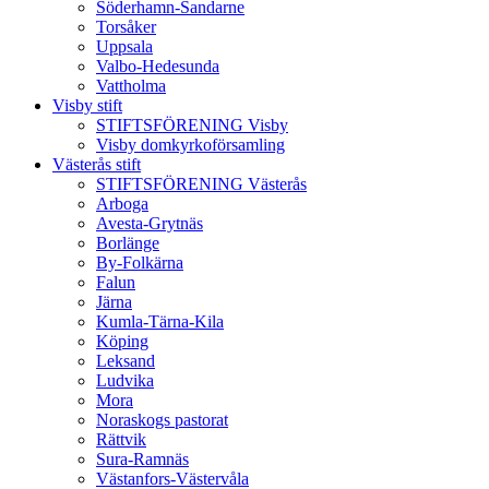
Söderhamn-Sandarne
Torsåker
Uppsala
Valbo-Hedesunda
Vattholma
Visby stift
STIFTSFÖRENING Visby
Visby domkyrkoförsamling
Västerås stift
STIFTSFÖRENING Västerås
Arboga
Avesta-Grytnäs
Borlänge
By-Folkärna
Falun
Järna
Kumla-Tärna-Kila
Köping
Leksand
Ludvika
Mora
Noraskogs pastorat
Rättvik
Sura-Ramnäs
Västanfors-Västervåla