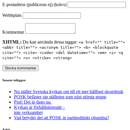
E-postadress (publiceras ej) (krävs)
Webbplats
Kommentar
XHTML:
Du kan använda dessa taggar:
<a href="" title="">
<abbr title=""> <acronym title=""> <b> <blockquote
cite=""> <cite> <code> <del datetime=""> <em> <i> <q
cite=""> <s> <strike> <strong>
Senaste inläggen
Nu ställer Svenska kyrkan om till ett mer hållbart skogsbruk
POSK befäster sin ställning som näst största grupp
Psst! Det är dags nu.
Kyrkan är förhållningssätt –
inte verksamhet
Vad betyder det att POSK är partipolitiskt obundna?
Arkiv