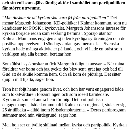
och sin roll
som självständig aktör i samhället om partipolitiken
får större utrymme.
”
Min önskan är att kyrkan ska
vara fri från partipolitiken.
” Det
menar Margreth Johansson, KD-politiker i Kalmar kommun, som nu
kandiderar för POSK i kyrkovalet. Margreth Johanssons intresse för
kyrkan började redan som sexåring hemma i Sporsjö utanför
Kalmar. Mammans engagemang i den kyrkliga syföreningen och de
positiva upplevelserna i söndagsskolan gav mersmak. – Svenska
kyrkan hade många aktiviteter på landet, och vi hade en präst som
verkligen såg alla barnen, berättar hon.
Som
äldst
i
syskonskaran fick Margreth tidigt ta ansvar. – När mina
föräldrar var borta och jag tyckte det blev sent, grät jag och bad till
Gud att de skulle komma hem. Och så kom de plötsligt. Det sitter
djupt i mitt hjärta, säger hon.
Tron
har
följt
henne genom livet, och hon har varit engagerad både
som lokalvårdare i församlingen och som ideell barnledare. –
Kyrkan är som ett andra hem för mig. Det partipolitiska
engagemanget, både kommunalt i Kalmar och regionalt, sträcker sig
25 år tillbaka – alltid inom Kristdemokraterna. – Deras partiprogram
stämmer med min värdegrund, säger hon.
Men
hon
ser
en tydlig skillnad mellan kyrka och partipolitik. Kyrkan