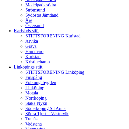
Medelpads södra
Strömsund
Sydöstra Jämtland
Åre
Östersund
Karlstads stift
STIFTSFÖRENING Karlstad
Arvika
Grava
Hammarö
Karlstad
Kristinehamn
Linköpings stift
STIFTSFÖRENING Linköping
Finspång
Folkungabygden
Linköping
Motala
Norrköping
Slaka-Nykil
Söderköping S:t Anna
Södra Tjust – Västervik
Tranås
Vadstena