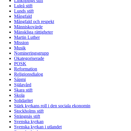
Linköpings stift
Luleå stift
Lunds stift
Mångfald
Mångfald och respekt
Människovärde
Mänskliga rättigheter
Martin Luther
Mission
Musik
Nomineringsgrupp
Okategoriserade
POSK
Reformation
Religionsdialog
Sápmi
Själavård
Skara stift
Skola
Solidaritet
Stärk kyrkans roll i den sociala ekonomin
Stockholms stift
Strängnäs stift
Svenska kyrkan
Svenska kyrkan i utlandet