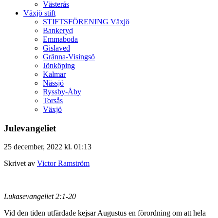
Västerås
Växjö stift
STIFTSFÖRENING Växjö
Bankeryd
Emmaboda
Gislaved
Gränna-Visingsö
Jönköping
Kalmar
Nässjö
Ryssby-Åby
Torsås
Växjö
Julevangeliet
25 december, 2022 kl. 01:13
Skrivet av
Victor Ramström
Lukasevangeliet 2:1-20
Vid den tiden utfärdade kejsar Augustus en förordning om att hela