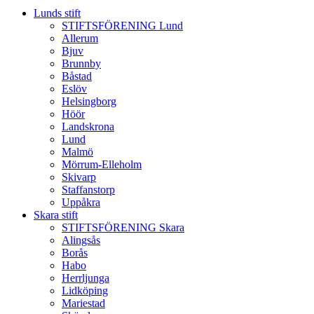
Lunds stift
STIFTSFÖRENING Lund
Allerum
Bjuv
Brunnby
Båstad
Eslöv
Helsingborg
Höör
Landskrona
Lund
Malmö
Mörrum-Elleholm
Skivarp
Staffanstorp
Uppåkra
Skara stift
STIFTSFÖRENING Skara
Alingsås
Borås
Habo
Herrljunga
Lidköping
Mariestad