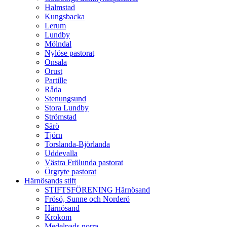
Halmstad
Kungsbacka
Lerum
Lundby
Mölndal
Nylöse pastorat
Onsala
Orust
Partille
Råda
Stenungsund
Stora Lundby
Strömstad
Särö
Tjörn
Torslanda-Björlanda
Uddevalla
Västra Frölunda pastorat
Örgryte pastorat
Härnösands stift
STIFTSFÖRENING Härnösand
Frösö, Sunne och Norderö
Härnösand
Krokom
Medelpads norra