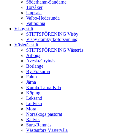
Söderhamn-Sandarne
Torsåker
Uppsala
Valbo-Hedesunda
Vattholma
Visby stift
STIFTSFÖRENING Visby
Visby domkyrkoförsamling
Västerås stift
STIFTSFÖRENING Västerås
Arboga
Avesta-Grytnäs
Borlänge
By-Folkärna
Falun
Järna
Kumla-Tärna-Kila
Köping
Leksand
Ludvika
Mora
Noraskogs pastorat
Rättvik
Sura-Ramnäs
Västanfors-Västervåla