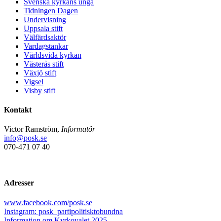
Svenska kyrkans unga
Tidningen Dagen
Undervisning
Uppsala stift
Välfärdsaktör
Vardagstankar
Världsvida kyrkan
Västerås stift
Växjö stift
Vigsel
Visby stift
Kontakt
Victor Ramström,
Informatör
info@posk.se
070-471 07 40
Adresser
www.facebook.com/posk.se
Instagram: posk_partipolitisktobundna
Information om Kyrkovalet 2025