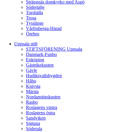
Strängnäs domkyrko med Aspö
Södertälje
Torshälla
Trosa
Tysslinge
Vårfruberga-Härad
Örebro
Uppsala stift
STIFTSFÖRENING Uppsala
Danmark-Funbo
Enköping
Gästrikekusten
Gävle
Hudiksvallsbygden
Håbo
Knivsta
Märsta
Nordanstigskusten
Rasbo
Roslagens västra
Roslagens östra
Sandviken
Sigtuna
Söderala