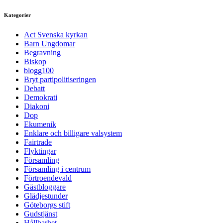
Kategorier
Act Svenska kyrkan
Barn Ungdomar
Begravning
Biskop
blogg100
Bryt partipolitiseringen
Debatt
Demokrati
Diakoni
Dop
Ekumenik
Enklare och billigare valsystem
Fairtrade
Flyktingar
Församling
Församling i centrum
Förtroendevald
Gästbloggare
Glädjestunder
Göteborgs stift
Gudstjänst
Hållbarhet