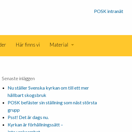
POSK intranät
der
Här finns vi
Material
Senaste inläggen
Nu ställer Svenska kyrkan om till ett mer
hållbart skogsbruk
POSK befäster sin ställning som näst största
grupp
Psst! Det är dags nu.
Kyrkan är förhållningssätt –
inte verksamhet