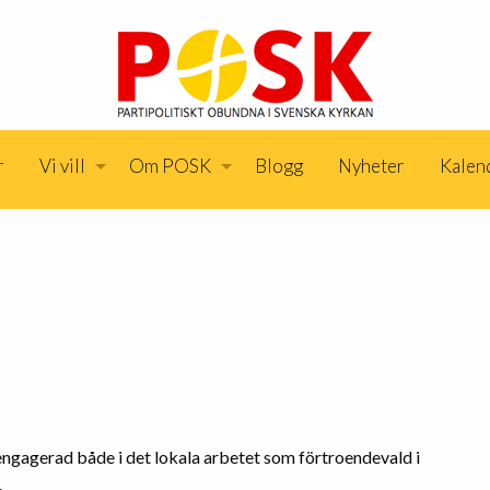
r
Vi vill
Om POSK
Blogg
Nyheter
Kalen
ngagerad både i det lokala arbetet som förtroendevald i
.