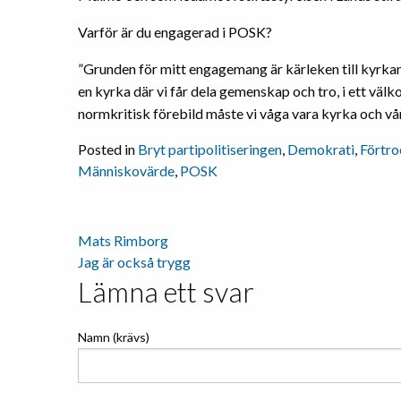
Varför är du engagerad i POSK?
”Grunden för mitt engagemang är kärleken till kyrkan, 
en kyrka där vi får dela gemenskap och tro, i ett 
normkritisk förebild måste vi våga vara kyrka och vår d
Posted in
Bryt partipolitiseringen
,
Demokrati
,
Förtro
Människovärde
,
POSK
Mats Rimborg
Inläggsnavigering
Jag är också trygg
Lämna ett svar
Namn (krävs)