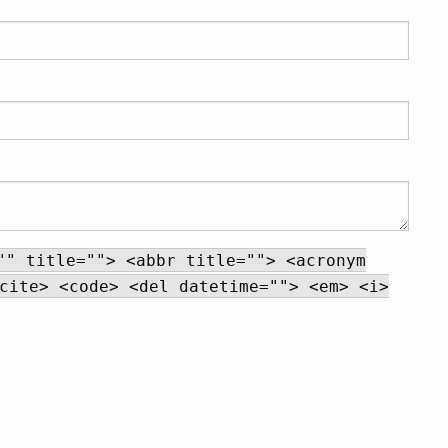
"" title=""> <abbr title=""> <acronym
cite> <code> <del datetime=""> <em> <i>