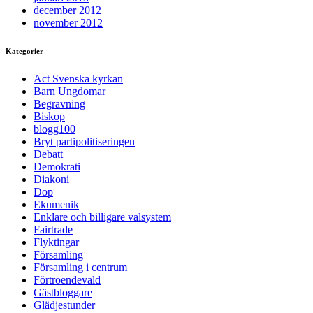
december 2012
november 2012
Kategorier
Act Svenska kyrkan
Barn Ungdomar
Begravning
Biskop
blogg100
Bryt partipolitiseringen
Debatt
Demokrati
Diakoni
Dop
Ekumenik
Enklare och billigare valsystem
Fairtrade
Flyktingar
Församling
Församling i centrum
Förtroendevald
Gästbloggare
Glädjestunder