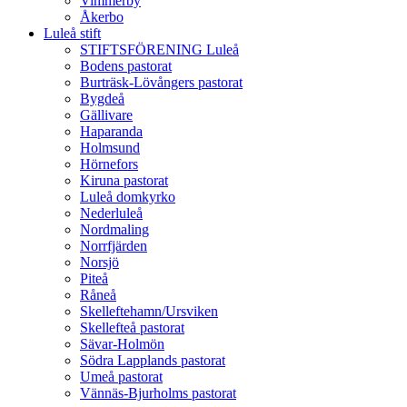
Vimmerby
Åkerbo
Luleå stift
STIFTSFÖRENING Luleå
Bodens pastorat
Burträsk-Lövångers pastorat
Bygdeå
Gällivare
Haparanda
Holmsund
Hörnefors
Kiruna pastorat
Luleå domkyrko
Nederluleå
Nordmaling
Norrfjärden
Norsjö
Piteå
Råneå
Skelleftehamn/Ursviken
Skellefteå pastorat
Sävar-Holmön
Södra Lapplands pastorat
Umeå pastorat
Vännäs-Bjurholms pastorat