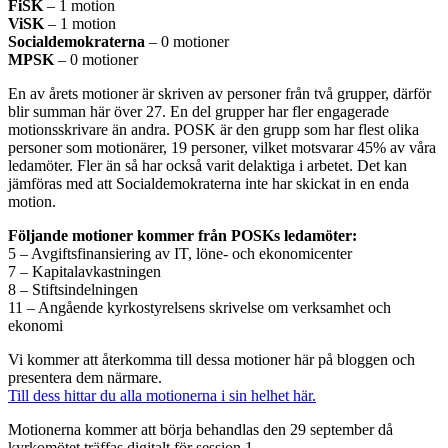
FiSK
– 1 motion
ViSK
– 1 motion
Socialdemokraterna
– 0 motioner
MPSK
– 0 motioner
En av årets motioner är skriven av personer från två grupper, därför
blir summan här över 27. En del grupper har fler engagerade
motionsskrivare än andra. POSK är den grupp som har flest olika
personer som motionärer, 19 personer, vilket motsvarar 45% av våra
ledamöter. Fler än så har också varit delaktiga i arbetet. Det kan
jämföras med att Socialdemokraterna inte har skickat in en enda
motion.
Följande motioner kommer från POSKs ledamöter:
5 – Avgiftsfinansiering av IT, löne- och ekonomicenter
7 – Kapitalavkastningen
8 – Stiftsindelningen
11 – Angående kyrkostyrelsens skrivelse om verksamhet och
ekonomi
Vi kommer att återkomma till dessa motioner här på bloggen och
presentera dem närmare.
Till dess hittar du alla motionerna i sin helhet här.
Motionerna kommer att börja behandlas den 29 september då
kyrkomötet träffas digitalt för session 1.