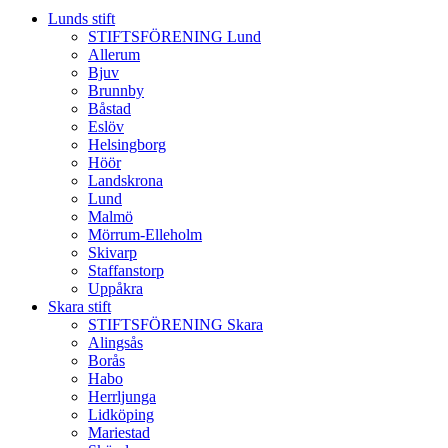
Lunds stift
STIFTSFÖRENING Lund
Allerum
Bjuv
Brunnby
Båstad
Eslöv
Helsingborg
Höör
Landskrona
Lund
Malmö
Mörrum-Elleholm
Skivarp
Staffanstorp
Uppåkra
Skara stift
STIFTSFÖRENING Skara
Alingsås
Borås
Habo
Herrljunga
Lidköping
Mariestad