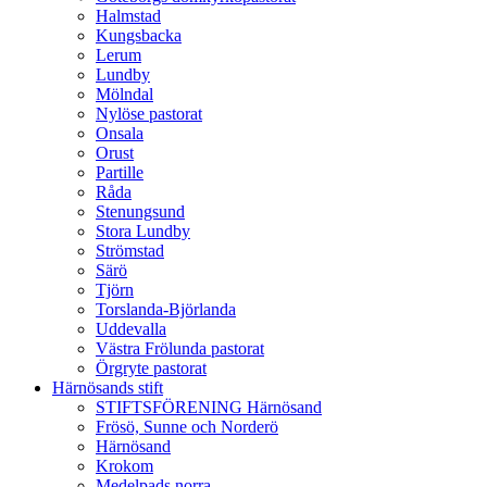
Halmstad
Kungsbacka
Lerum
Lundby
Mölndal
Nylöse pastorat
Onsala
Orust
Partille
Råda
Stenungsund
Stora Lundby
Strömstad
Särö
Tjörn
Torslanda-Björlanda
Uddevalla
Västra Frölunda pastorat
Örgryte pastorat
Härnösands stift
STIFTSFÖRENING Härnösand
Frösö, Sunne och Norderö
Härnösand
Krokom
Medelpads norra