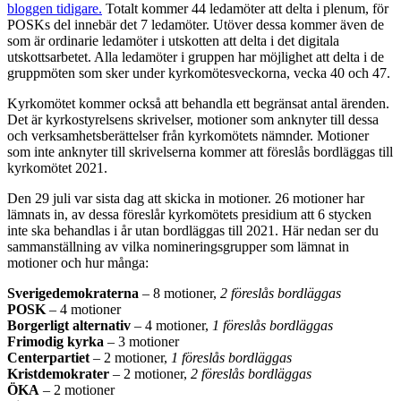
bloggen tidigare.
Totalt kommer 44 ledamöter att delta i plenum, för
POSKs del innebär det 7 ledamöter. Utöver dessa kommer även de
som är ordinarie ledamöter i utskotten att delta i det digitala
utskottsarbetet. Alla ledamöter i gruppen har möjlighet att delta i de
gruppmöten som sker under kyrkomötesveckorna, vecka 40 och 47.
Kyrkomötet kommer också att behandla ett begränsat antal ärenden.
Det är kyrkostyrelsens skrivelser, motioner som anknyter till dessa
och verksamhetsberättelser från kyrkomötets nämnder. Motioner
som inte anknyter till skrivelserna kommer att föreslås bordläggas till
kyrkomötet 2021.
Den 29 juli var sista dag att skicka in motioner. 26 motioner har
lämnats in, av dessa föreslår kyrkomötets presidium att 6 stycken
inte ska behandlas i år utan bordläggas till 2021. Här nedan ser du
sammanställning av vilka nomineringsgrupper som lämnat in
motioner och hur många:
Sverigedemokraterna
– 8 motioner,
2 föreslås bordläggas
POSK
– 4 motioner
Borgerligt alternativ
– 4 motioner,
1 föreslås bordläggas
Frimodig kyrka
– 3 motioner
Centerpartiet
– 2 motioner,
1 föreslås bordläggas
Kristdemokrater
– 2 motioner,
2 föreslås bordläggas
ÖKA
– 2 motioner