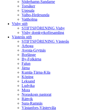
Söderhamn-Sandarne
Torsåker
Uppsala
Valbo-Hedesunda
Vattholma
Visby stift
STIFTSFÖRENING Visby
Visby domkyrkoförsamling
Västerås stift
STIFTSFÖRENING Västerås
Arboga
Avesta-Grytnäs
Borlänge
By-Folkärna
Falun
Järna
Kumla-Tärna-Kila
Köping
Leksand
Ludvika
Mora
Noraskogs pastorat
Rättvik
Sura-Ramnäs
Västanfors-Västervåla