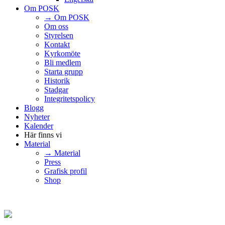
Om POSK
→ Om POSK
Om oss
Styrelsen
Kontakt
Kyrkomöte
Bli medlem
Starta grupp
Historik
Stadgar
Integritetspolicy
Blogg
Nyheter
Kalender
Här finns vi
Material
→ Material
Press
Grafisk profil
Shop