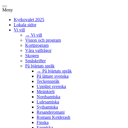
Meny
Kyrkovalet 2025
Lokala sidor
Vi vill
→ Vi vill
Vision och program
Kortprogram
Våra valfrågor
Skogen
Småskrifter
På hjärtats språk
→ På hjärtats språk
På lättare svenska
Teckenspråk
Uppläst svenska
Meänkieli
Nordsamiska
Lulesamiska
Sydsamiska
Resanderomani
Romani Kelderash
Finska
Engelska