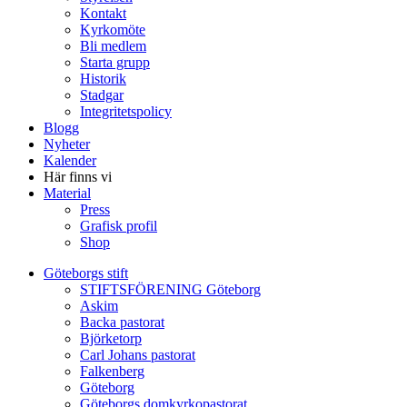
Kontakt
Kyrkomöte
Bli medlem
Starta grupp
Historik
Stadgar
Integritetspolicy
Blogg
Nyheter
Kalender
Här finns vi
Material
Press
Grafisk profil
Shop
Göteborgs stift
STIFTSFÖRENING Göteborg
Askim
Backa pastorat
Björketorp
Carl Johans pastorat
Falkenberg
Göteborg
Göteborgs domkyrkopastorat