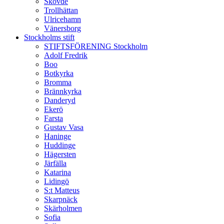
Skövde
Trollhättan
Ulricehamn
Vänersborg
Stockholms stift
STIFTSFÖRENING Stockholm
Adolf Fredrik
Boo
Botkyrka
Bromma
Brännkyrka
Danderyd
Ekerö
Farsta
Gustav Vasa
Haninge
Huddinge
Hägersten
Järfälla
Katarina
Lidingö
S:t Matteus
Skarpnäck
Skärholmen
Sofia