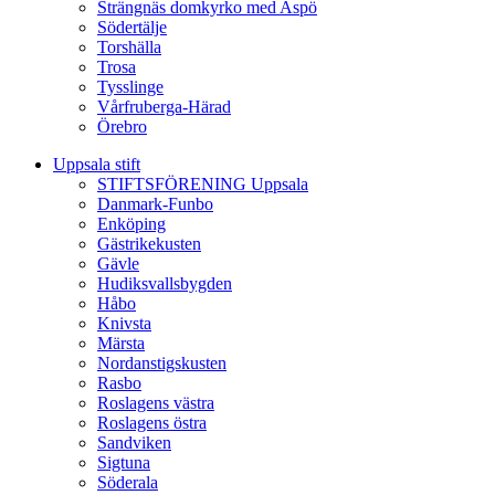
Strängnäs domkyrko med Aspö
Södertälje
Torshälla
Trosa
Tysslinge
Vårfruberga-Härad
Örebro
Uppsala stift
STIFTSFÖRENING Uppsala
Danmark-Funbo
Enköping
Gästrikekusten
Gävle
Hudiksvallsbygden
Håbo
Knivsta
Märsta
Nordanstigskusten
Rasbo
Roslagens västra
Roslagens östra
Sandviken
Sigtuna
Söderala