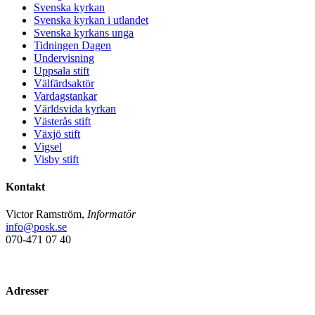
Svenska kyrkan
Svenska kyrkan i utlandet
Svenska kyrkans unga
Tidningen Dagen
Undervisning
Uppsala stift
Välfärdsaktör
Vardagstankar
Världsvida kyrkan
Västerås stift
Växjö stift
Vigsel
Visby stift
Kontakt
Victor Ramström,
Informatör
info@posk.se
070-471 07 40
Adresser