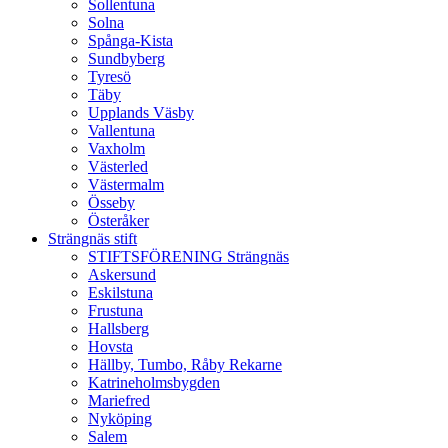
Sollentuna
Solna
Spånga-Kista
Sundbyberg
Tyresö
Täby
Upplands Väsby
Vallentuna
Vaxholm
Västerled
Västermalm
Össeby
Österåker
Strängnäs stift
STIFTSFÖRENING Strängnäs
Askersund
Eskilstuna
Frustuna
Hallsberg
Hovsta
Hällby, Tumbo, Råby Rekarne
Katrineholmsbygden
Mariefred
Nyköping
Salem