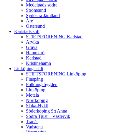
Medelpads södra
Strömsund
Sydöstra Jämtland
Åre
Östersund
Karlstads stift
STIFTSFÖRENING Karlstad
Arvika
Grava
Hammarö
Karlstad
Kristinehamn
Linköpings stift
STIFTSFÖRENING Linköping
Finspång
Folkungabygden
Linköping
Motala
Norrköping
Slaka-Nykil
Söderköping S:t Anna
Södra Tjust – Västervik
Tranås
Vadstena