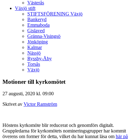
Västerås
Växjö stift
STIFTSFÖRENING Växjö
Bankeryd
Emmaboda
Gislaved
Gränna-Visingsö
Jönköping
Kalmar
Nässjö
Ryssby-Åby
Torsås
Växjö
Motioner till kyrkomötet
27 augusti, 2020 kl. 09:00
Skrivet av
Victor Ramström
Höstens kyrkomöte blir reducerat och genomförs digitalt.
Gruppledarna för kyrkomötets nomineringsgrupper har kommit
överens om former för detta, vilket du har kunnat läsa om
här på