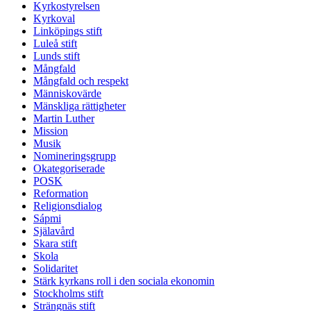
Kyrkostyrelsen
Kyrkoval
Linköpings stift
Luleå stift
Lunds stift
Mångfald
Mångfald och respekt
Människovärde
Mänskliga rättigheter
Martin Luther
Mission
Musik
Nomineringsgrupp
Okategoriserade
POSK
Reformation
Religionsdialog
Sápmi
Själavård
Skara stift
Skola
Solidaritet
Stärk kyrkans roll i den sociala ekonomin
Stockholms stift
Strängnäs stift