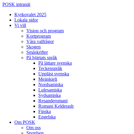
POSK intranät
Kyrkovalet 2025
Lokala sidor
Vi vill
Vision och program
Kortprogram
Våra valfrågor
Skogen
Småskrifter
På hjärtats språk
På lättare svenska
Teckenspråk
Uppläst svenska
Meänkieli
Nordsamiska
Lulesamiska
Sydsamiska
Resanderomani
Romani Kelderash
Finska
Engelska
Om POSK
Om oss
Styrelsen