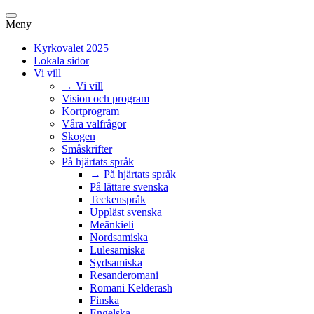
Meny
Kyrkovalet 2025
Lokala sidor
Vi vill
→ Vi vill
Vision och program
Kortprogram
Våra valfrågor
Skogen
Småskrifter
På hjärtats språk
→ På hjärtats språk
På lättare svenska
Teckenspråk
Uppläst svenska
Meänkieli
Nordsamiska
Lulesamiska
Sydsamiska
Resanderomani
Romani Kelderash
Finska
Engelska