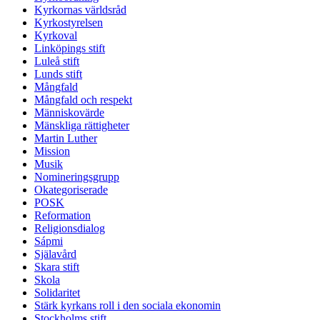
Kyrkornas världsråd
Kyrkostyrelsen
Kyrkoval
Linköpings stift
Luleå stift
Lunds stift
Mångfald
Mångfald och respekt
Människovärde
Mänskliga rättigheter
Martin Luther
Mission
Musik
Nomineringsgrupp
Okategoriserade
POSK
Reformation
Religionsdialog
Sápmi
Själavård
Skara stift
Skola
Solidaritet
Stärk kyrkans roll i den sociala ekonomin
Stockholms stift