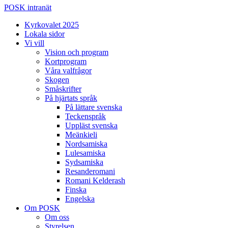
POSK intranät
Kyrkovalet 2025
Lokala sidor
Vi vill
Vision och program
Kortprogram
Våra valfrågor
Skogen
Småskrifter
På hjärtats språk
På lättare svenska
Teckenspråk
Uppläst svenska
Meänkieli
Nordsamiska
Lulesamiska
Sydsamiska
Resanderomani
Romani Kelderash
Finska
Engelska
Om POSK
Om oss
Styrelsen