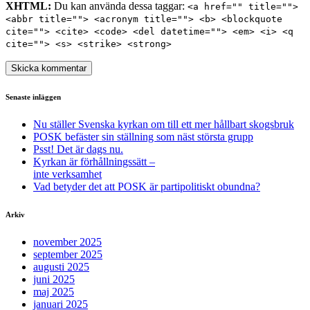
XHTML:
Du kan använda dessa taggar:
<a href="" title="">
<abbr title=""> <acronym title=""> <b> <blockquote
cite=""> <cite> <code> <del datetime=""> <em> <i> <q
cite=""> <s> <strike> <strong>
Senaste inläggen
Nu ställer Svenska kyrkan om till ett mer hållbart skogsbruk
POSK befäster sin ställning som näst största grupp
Psst! Det är dags nu.
Kyrkan är förhållningssätt –
inte verksamhet
Vad betyder det att POSK är partipolitiskt obundna?
Arkiv
november 2025
september 2025
augusti 2025
juni 2025
maj 2025
januari 2025