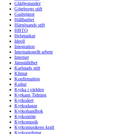
Glädjestunder
Göteborgs stift
Gudstjänst
Hållbarhet
Härnösands stift
HBTQ
Helgtankar
Ideell
Integration
Internationellt arbete
Internet
Jämställdhet
Karlstads stift
Klimat
Konfirmation
Kultur
Kyrka i världen
Kyrkans Tidning
Kyrkoåret
Kyrkodagar
Kyrkohandbok
Kyrkomöte
Kyrkomusik
Kyrkomusikens kraft
Kyrkoordning