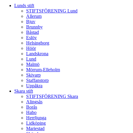
Lunds stift
STIFTSFÖRENING Lund
Allerum
Bjuv
Brunnby
Båstad
Eslöv
Helsingborg
Höör
Landskrona
Lund
Malmö
Mörrum-Elleholm
Skivarp
Staffanstorp
Uppåkra
Skara stift
STIFTSFÖRENING Skara
Alingsås
Borås
Habo
Herrljunga
Lidköping
Mariestad