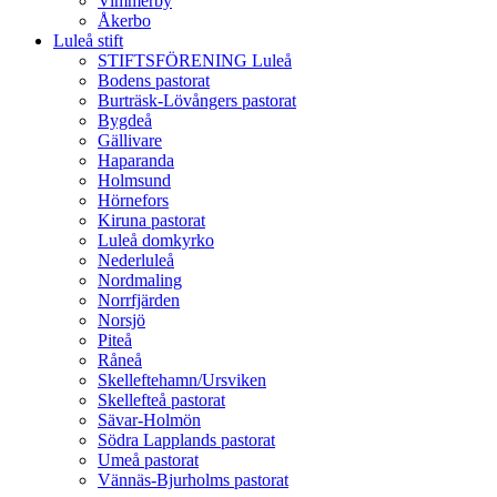
Vimmerby
Åkerbo
Luleå stift
STIFTSFÖRENING Luleå
Bodens pastorat
Burträsk-Lövångers pastorat
Bygdeå
Gällivare
Haparanda
Holmsund
Hörnefors
Kiruna pastorat
Luleå domkyrko
Nederluleå
Nordmaling
Norrfjärden
Norsjö
Piteå
Råneå
Skelleftehamn/Ursviken
Skellefteå pastorat
Sävar-Holmön
Södra Lapplands pastorat
Umeå pastorat
Vännäs-Bjurholms pastorat