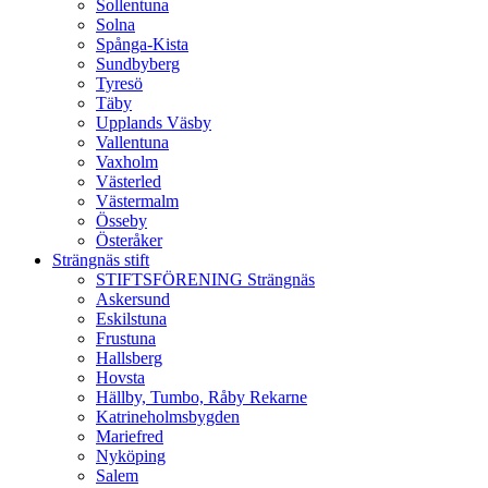
Sollentuna
Solna
Spånga-Kista
Sundbyberg
Tyresö
Täby
Upplands Väsby
Vallentuna
Vaxholm
Västerled
Västermalm
Össeby
Österåker
Strängnäs stift
STIFTSFÖRENING Strängnäs
Askersund
Eskilstuna
Frustuna
Hallsberg
Hovsta
Hällby, Tumbo, Råby Rekarne
Katrineholmsbygden
Mariefred
Nyköping
Salem