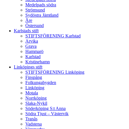
Medelpads södra
Strömsund
Sydöstra Jämtland
Åre
Östersund
Karlstads stift
STIFTSFÖRENING Karlstad
Arvika
Grava
Hammarö
Karlstad
Kristinehamn
Linköpings stift
STIFTSFÖRENING Linköping
Finspång
Folkungabygden
Linköping
Motala
Norrköping
Slaka-Nykil
Söderköping S:t Anna
Södra Tjust – Västervik
Tranås
Vadstena