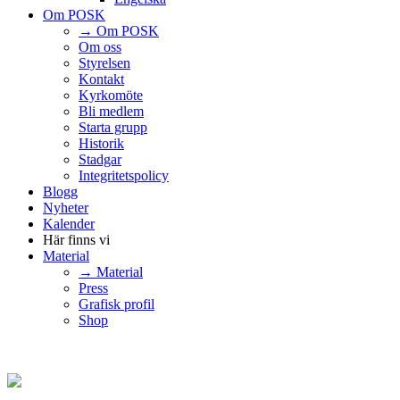
Om POSK
→ Om POSK
Om oss
Styrelsen
Kontakt
Kyrkomöte
Bli medlem
Starta grupp
Historik
Stadgar
Integritetspolicy
Blogg
Nyheter
Kalender
Här finns vi
Material
→ Material
Press
Grafisk profil
Shop