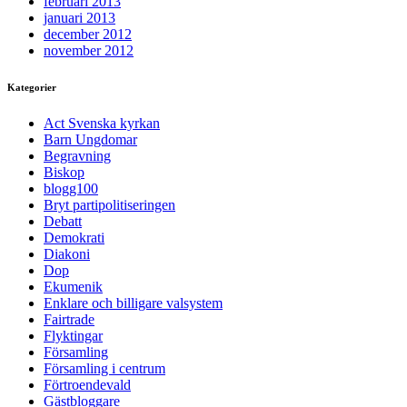
februari 2013
januari 2013
december 2012
november 2012
Kategorier
Act Svenska kyrkan
Barn Ungdomar
Begravning
Biskop
blogg100
Bryt partipolitiseringen
Debatt
Demokrati
Diakoni
Dop
Ekumenik
Enklare och billigare valsystem
Fairtrade
Flyktingar
Församling
Församling i centrum
Förtroendevald
Gästbloggare