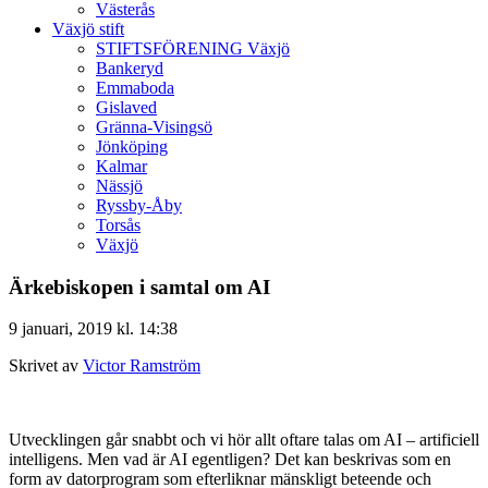
Västerås
Växjö stift
STIFTSFÖRENING Växjö
Bankeryd
Emmaboda
Gislaved
Gränna-Visingsö
Jönköping
Kalmar
Nässjö
Ryssby-Åby
Torsås
Växjö
Ärkebiskopen i samtal om AI
9 januari, 2019 kl. 14:38
Skrivet av
Victor Ramström
Utvecklingen går snabbt och vi hör allt oftare talas om AI – artificiell
intelligens. Men vad är AI egentligen? Det kan beskrivas som en
form av datorprogram som efterliknar mänskligt beteende och