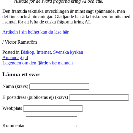
rustade för de svåra frågorna kring AI och etik.
Den framtida tekniska utvecklingen är minst sagt spännande, men
det finns också utmaningar. Glädjande har ärkebiskopen funnits med
i samtal för att lyfta de etiska frågorna kring AI.
Artikeln i sin helhet kan du läsa här.
/ Victor Ramström
Posted in
Biskop
,
Internet
,
Svenska kyrkan
Inläggsnavigering
Annandag jul
Legenden om den fjärde vise mannen
Lämna ett svar
Namn (krävs)
E-postadress (publiceras ej) (krävs)
Webbplats
Kommentar