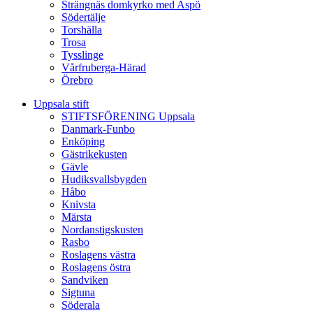
Strängnäs domkyrko med Aspö
Södertälje
Torshälla
Trosa
Tysslinge
Vårfruberga-Härad
Örebro
Uppsala stift
STIFTSFÖRENING Uppsala
Danmark-Funbo
Enköping
Gästrikekusten
Gävle
Hudiksvallsbygden
Håbo
Knivsta
Märsta
Nordanstigskusten
Rasbo
Roslagens västra
Roslagens östra
Sandviken
Sigtuna
Söderala