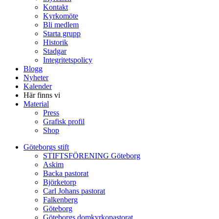
Kontakt
Kyrkomöte
Bli medlem
Starta grupp
Historik
Stadgar
Integritetspolicy
Blogg
Nyheter
Kalender
Här finns vi
Material
Press
Grafisk profil
Shop
Göteborgs stift
STIFTSFÖRENING Göteborg
Askim
Backa pastorat
Björketorp
Carl Johans pastorat
Falkenberg
Göteborg
Göteborgs domkyrkopastorat