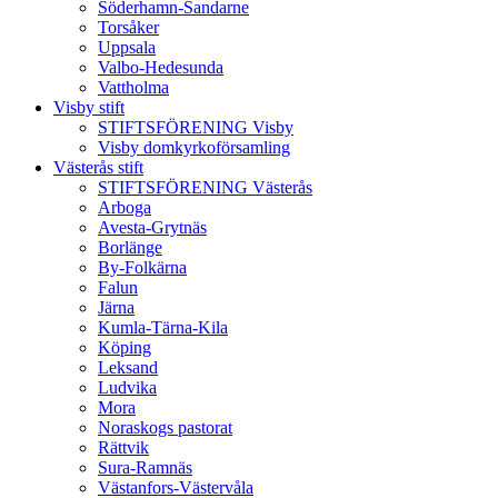
Söderhamn-Sandarne
Torsåker
Uppsala
Valbo-Hedesunda
Vattholma
Visby stift
STIFTSFÖRENING Visby
Visby domkyrkoförsamling
Västerås stift
STIFTSFÖRENING Västerås
Arboga
Avesta-Grytnäs
Borlänge
By-Folkärna
Falun
Järna
Kumla-Tärna-Kila
Köping
Leksand
Ludvika
Mora
Noraskogs pastorat
Rättvik
Sura-Ramnäs
Västanfors-Västervåla