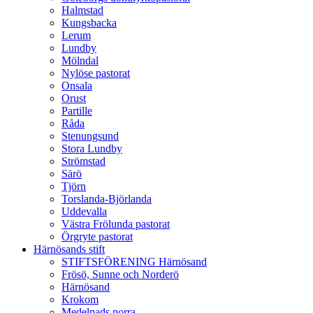
Halmstad
Kungsbacka
Lerum
Lundby
Mölndal
Nylöse pastorat
Onsala
Orust
Partille
Råda
Stenungsund
Stora Lundby
Strömstad
Särö
Tjörn
Torslanda-Björlanda
Uddevalla
Västra Frölunda pastorat
Örgryte pastorat
Härnösands stift
STIFTSFÖRENING Härnösand
Frösö, Sunne och Norderö
Härnösand
Krokom
Medelpads norra