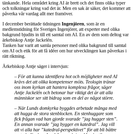
tänkande. Hela området kring AI är brett och det finns olika typer
och tolkningar kring vad det är. Men en sak är säker, det kommer att
påverka vår vardag allt mer framöver.
I december berättade tidningen
Ingenjören
, som är en
medlemstidning för Sveriges Ingenjörer, att experter med olika
bakgrund bjudits in till ett samtal om AI. En av dem som deltog var
ärkebiskop Antje Jackelén.
Tanken har varit att samla personer med olika bakgrund till samtal
om AI och etik för att få idéer om hur utvecklingen kan påverkas i
rätt riktning.
Ärkebiskop Antje säger i intervjun:
– För att kunna identifiera hot och möjligheter med AI
krävs det att olika kompetenser möts. Teologin tränar
oss inom kyrkan att hantera komplexa frågor, säger
Antje Jackelén och betonar hur viktigt det är att alla
människor ser sitt bidrag som en del av något större.
– När Lunds domkyrka byggdes arbetade många med
att hugga de stora stenblocken. En stenhuggare som
fick frågan vad han gjorde svarade ”jag hugger sten”.
En annan svarade ”jag bygger en katedral”. Jag vill
att vi alla har ”katedral-perspektivet” för att bli bättre