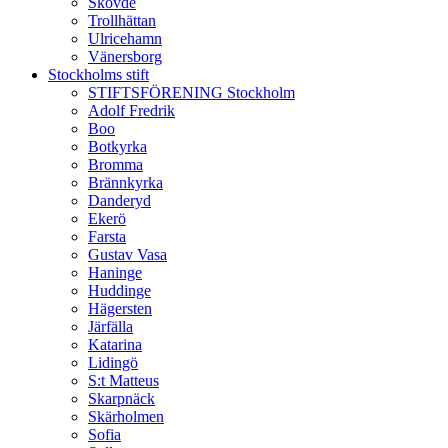
Skövde
Trollhättan
Ulricehamn
Vänersborg
Stockholms stift
STIFTSFÖRENING Stockholm
Adolf Fredrik
Boo
Botkyrka
Bromma
Brännkyrka
Danderyd
Ekerö
Farsta
Gustav Vasa
Haninge
Huddinge
Hägersten
Järfälla
Katarina
Lidingö
S:t Matteus
Skarpnäck
Skärholmen
Sofia