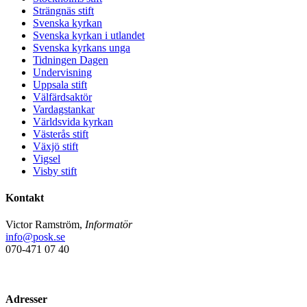
Strängnäs stift
Svenska kyrkan
Svenska kyrkan i utlandet
Svenska kyrkans unga
Tidningen Dagen
Undervisning
Uppsala stift
Välfärdsaktör
Vardagstankar
Världsvida kyrkan
Västerås stift
Växjö stift
Vigsel
Visby stift
Kontakt
Victor Ramström,
Informatör
info@posk.se
070-471 07 40
Adresser