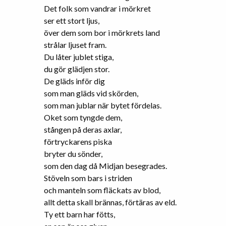
Det folk som vandrar i mörkret
ser ett stort ljus,
över dem som bor i mörkrets land
strålar ljuset fram.
Du låter jublet stiga,
du gör glädjen stor.
De gläds inför dig
som man gläds vid skörden,
som man jublar när bytet fördelas.
Oket som tyngde dem,
stången på deras axlar,
förtryckarens piska
bryter du sönder,
som den dag då Midjan besegrades.
Stöveln som bars i striden
och manteln som fläckats av blod,
allt detta skall brännas, förtäras av eld.
Ty ett barn har fötts,