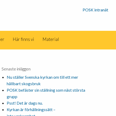
POSK intranät
der
Här finns vi
Material
Senaste inläggen
Nu ställer Svenska kyrkan om till ett mer
hållbart skogsbruk
POSK befäster sin ställning som näst största
grupp
Psst! Det är dags nu.
Kyrkan är förhållningssätt –
inte verksamhet