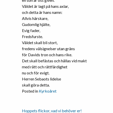
en son är oss given.
Väldet är lagt på hans axlar,
och detta är hans namn:
Allvis härskare,
Gudomlig hjälte,
Evig fader,
Fredsfurste.
Väldet skall bli stort,
fredens välsignelser utan gräns
för Davids tron och hans rike.
Det skall befästas och hållas vid makt
med rätt och rättfärdighet
nu och för evigt.
Herren Sebaots lidelse
skall göra detta.
Posted in
Kyrkoåret
Hoppets flickor, vad vi behöver er!