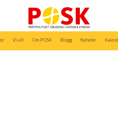
dor
Vi vill
Om POSK
Blogg
Nyheter
Kalen