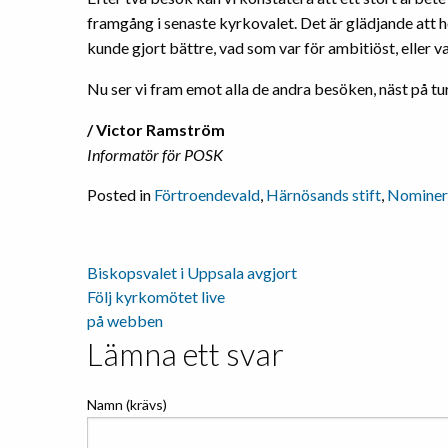
framgång i senaste kyrkovalet. Det är glädjande att h
kunde gjort bättre, vad som var för ambitiöst, eller v
Nu ser vi fram emot alla de andra besöken, näst på tu
/ Victor Ramström
Informatör för POSK
Posted in
Förtroendevald
,
Härnösands stift
,
Nominer
Biskopsvalet i Uppsala avgjort
Inläggsnavigering
Följ kyrkomötet live
på webben
Lämna ett svar
Namn (krävs)