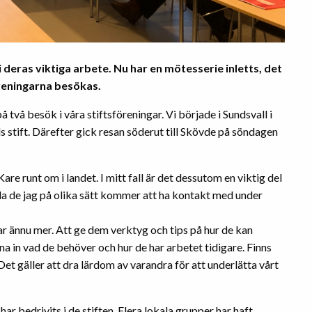
 deras viktiga arbete. Nu har en mötesserie inletts, det
öreningarna besökas.
å två besök i våra stiftsföreningar. Vi började i Sundsvall i
s stift. Därefter gick resan söderut till Skövde på söndagen
re runt om i landet. I mitt fall är det dessutom en viktig del
lla de jag på olika sätt kommer att ha kontakt med under
ar ännu mer. Att ge dem verktyg och tips på hur de kan
na in vad de behöver och hur de har arbetet tidigare. Finns
et gäller att dra lärdom av varandra för att underlätta vårt
har bedrivits i de stiften. Flera lokala grupper har haft