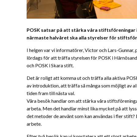
POSK satsar på att stärka våra stiftsföreningar i
närmaste halvåret ska alla styrelser för stiftsf
I helgen var vi informatörer, Victor och Lars-Gunnar, p
lördags för att träffa styrelsen för POSK i Härnösand
och POSK i Skara stift.
Det är roligt att komma ut och träffa alla aktiva POSKa
av introduktion, att träffa så många som möjligt av a
tiden fram till nästa val.
Våra besök handlar om att stärka våra stiftsförening
arbeta. Men det handlar minst lika mycket på att lyss
det metoder de använt som kan användas i fler stift? D
arbete.
Efter två besök kan vi konstatera att ett stort arbete 