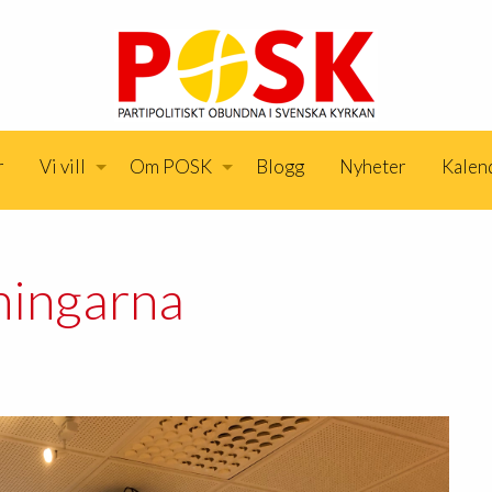
r
Vi vill
Om POSK
Blogg
Nyheter
Kalen
eningarna