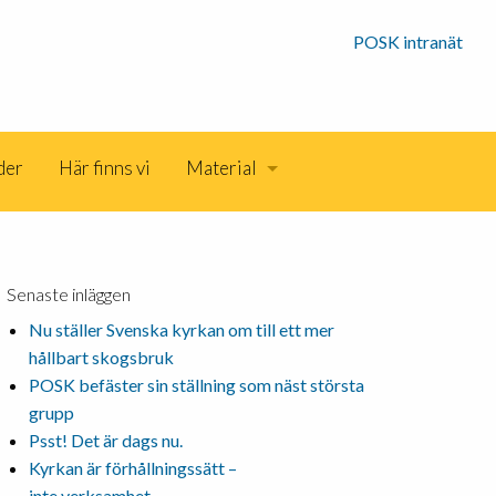
POSK intranät
der
Här finns vi
Material
Senaste inläggen
Nu ställer Svenska kyrkan om till ett mer
hållbart skogsbruk
POSK befäster sin ställning som näst största
grupp
Psst! Det är dags nu.
Kyrkan är förhållningssätt –
inte verksamhet