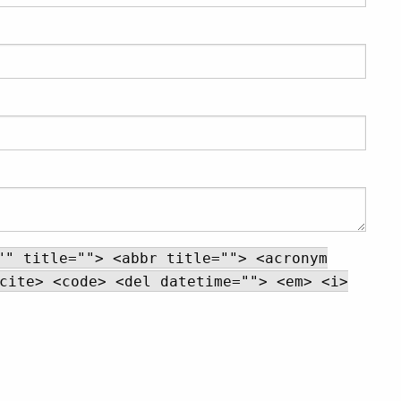
"" title=""> <abbr title=""> <acronym
cite> <code> <del datetime=""> <em> <i>