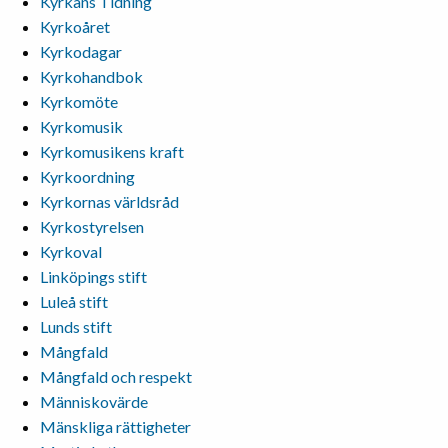
Kyrkans Tidning
Kyrkoåret
Kyrkodagar
Kyrkohandbok
Kyrkomöte
Kyrkomusik
Kyrkomusikens kraft
Kyrkoordning
Kyrkornas världsråd
Kyrkostyrelsen
Kyrkoval
Linköpings stift
Luleå stift
Lunds stift
Mångfald
Mångfald och respekt
Människovärde
Mänskliga rättigheter