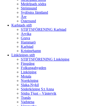
Medelpads södra
Strömsund
Sydöstra Jämtland
Åre
Östersund
Karlstads stift
STIFTSFÖRENING Karlstad
Arvika
Grava
Hammarö
Karlstad
Kristinehamn
Linköpings stift
STIFTSFÖRENING Linköping
Finspång
Folkungabygden
Linköping
Motala
Norrköping
Slaka-Nykil
Söderköping S:t Anna
Södra Tjust – Västervik
Tranås
Vadstena