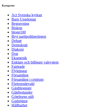
Kategorier
Act Svenska kyrkan
Barn Ungdomar
Begravning
Biskop
blogg100
Bryt partipolitiseringen
Debatt
Demokrati
Diakoni
Dop
Ekumenik
Enklare och billigare valsystem
Fairtrade
Flyktingar
Församling
Församling i centrum
Förtroendevald
Gästbloggare
Glädjestunder
Göteborgs stift
Gudstjänst
Hållbarhet