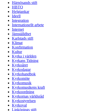
Härnösands stift
HBTQ
Helgtankar
Ideell
Integration
Internationellt arbete
Internet
Jämställdhet
Karlstads stift
Klimat
Konfirmation
Kultur
Kyrka i världen
Kyrkans Tidning
Kyrkoåret
Kyrkodagar
Kyrkohandbok
Kyrkomöte
Kyrkomusik
Kyrkomusikens kraft
Kyrkoordning
Kyrkornas världsråd
Kyrkostyrelsen
Kyrkoval
Linköpings stift