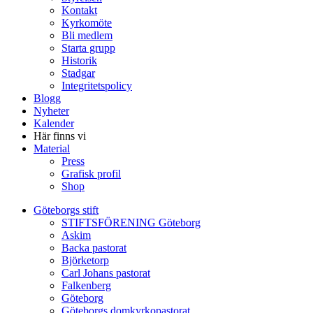
Kontakt
Kyrkomöte
Bli medlem
Starta grupp
Historik
Stadgar
Integritetspolicy
Blogg
Nyheter
Kalender
Här finns vi
Material
Press
Grafisk profil
Shop
Göteborgs stift
STIFTSFÖRENING Göteborg
Askim
Backa pastorat
Björketorp
Carl Johans pastorat
Falkenberg
Göteborg
Göteborgs domkyrkopastorat