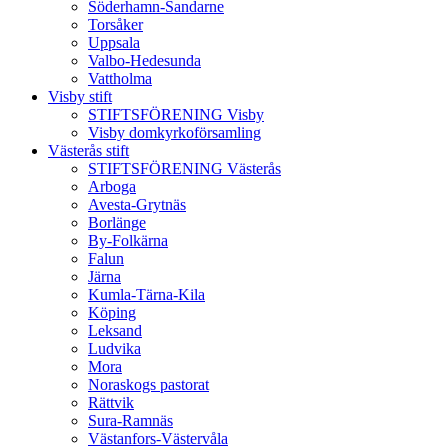
Söderhamn-Sandarne
Torsåker
Uppsala
Valbo-Hedesunda
Vattholma
Visby stift
STIFTSFÖRENING Visby
Visby domkyrkoförsamling
Västerås stift
STIFTSFÖRENING Västerås
Arboga
Avesta-Grytnäs
Borlänge
By-Folkärna
Falun
Järna
Kumla-Tärna-Kila
Köping
Leksand
Ludvika
Mora
Noraskogs pastorat
Rättvik
Sura-Ramnäs
Västanfors-Västervåla