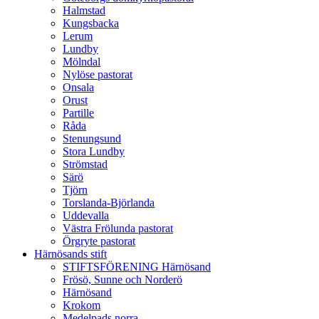
Halmstad
Kungsbacka
Lerum
Lundby
Mölndal
Nylöse pastorat
Onsala
Orust
Partille
Råda
Stenungsund
Stora Lundby
Strömstad
Särö
Tjörn
Torslanda-Björlanda
Uddevalla
Västra Frölunda pastorat
Örgryte pastorat
Härnösands stift
STIFTSFÖRENING Härnösand
Frösö, Sunne och Norderö
Härnösand
Krokom
Medelpads norra