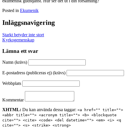
ekumenisk gudstjänst. Hur ser det ut i din församling?
Posted in
Ekumenik
Inläggsnavigering
Starkt betyder inte stort
Kyrkogemenskap
Lämna ett svar
Namn (krävs)
E-postadress (publiceras ej) (krävs)
Webbplats
Kommentar
XHTML:
Du kan använda dessa taggar:
<a href="" title="">
<abbr title=""> <acronym title=""> <b> <blockquote
cite=""> <cite> <code> <del datetime=""> <em> <i> <q
cite=""> <s> <strike> <strong>