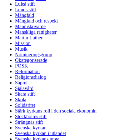
Luleå stift
Lunds stift
Mångfald
Mångfald och respekt
Människovärde
Mänskliga rättigheter
Martin Luther
Mission
Musik
Nomineringsgrupp
Okategoriserade
POSK
Reformation
Religionsdialog
Sápmi
Själavård
Skara stift
Skola
Solidaritet
Stärk kyrkans roll i den sociala ekonomin
Stockholms stift
Strängnäs stift
Svenska kyrkan
Svenska kyrkan i utlandet
Svenska kyrkans unga