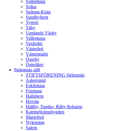
Sollentuna
Solna
Spånga-Kista
Sundbyberg
Tyresö
Täby
Upplands Väsby
Vallentuna
Vaxholm
Västerled
Västermalm
Össeby
Österåker
Strängnäs stift
STIFTSFÖRENING Strängnäs
Askersund
Eskilstuna
Frustuna
Hallsberg
Hovsta
Hällby, Tumbo, Råby Rekarne
Katrineholmsbygden
Mariefred
Nyköping
Salem