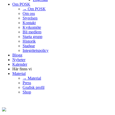
Om POSK
→ Om POSK
Om oss
Styrelsen
Kontakt
Kyrkomöte
Bli medlem
Starta grupp
Historik
Stadgar
Integritetspolicy
Blogg
Nyheter
Kalender
Här finns vi
Material
→ Material
Press
Grafisk profil
Shop