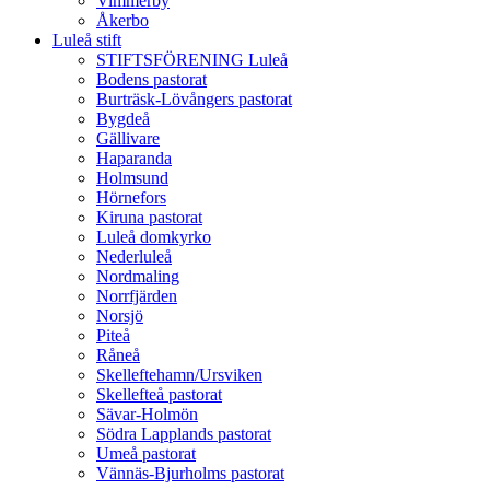
Vimmerby
Åkerbo
Luleå stift
STIFTSFÖRENING Luleå
Bodens pastorat
Burträsk-Lövångers pastorat
Bygdeå
Gällivare
Haparanda
Holmsund
Hörnefors
Kiruna pastorat
Luleå domkyrko
Nederluleå
Nordmaling
Norrfjärden
Norsjö
Piteå
Råneå
Skelleftehamn/Ursviken
Skellefteå pastorat
Sävar-Holmön
Södra Lapplands pastorat
Umeå pastorat
Vännäs-Bjurholms pastorat