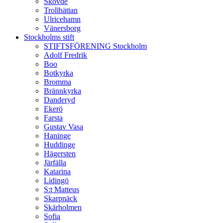
Skövde
Trollhättan
Ulricehamn
Vänersborg
Stockholms stift
STIFTSFÖRENING Stockholm
Adolf Fredrik
Boo
Botkyrka
Bromma
Brännkyrka
Danderyd
Ekerö
Farsta
Gustav Vasa
Haninge
Huddinge
Hägersten
Järfälla
Katarina
Lidingö
S:t Matteus
Skarpnäck
Skärholmen
Sofia