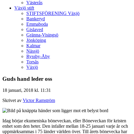
Västerås
Växjö stift
STIFTSFÖRENING Växjö
Bankeryd
Emmaboda
Gislaved
Gränna-Visingsö
Jönköping
Kalmar
Nässjö
Ryssby-Åby
Torsås
Växjö
Guds hand leder oss
18 januari, 2018 kl. 11:31
Skrivet av
Victor Ramström
Idag börjar ekumeniska böneveckan, eller Böneveckan för kristen
enhet som den heter. Den infaller mellan 18-25 januari varje år och
uppmärksammas i 75 länder världen över. Till årets bönevecka har