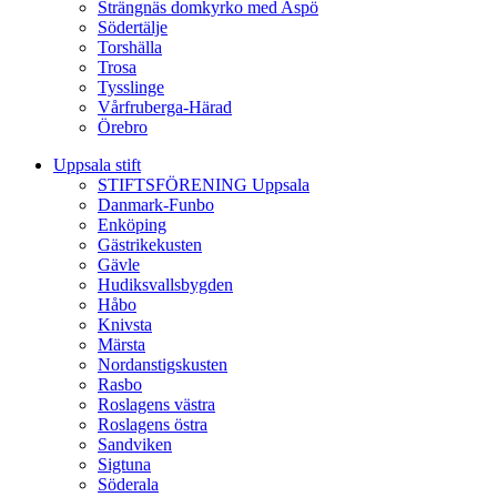
Strängnäs domkyrko med Aspö
Södertälje
Torshälla
Trosa
Tysslinge
Vårfruberga-Härad
Örebro
Uppsala stift
STIFTSFÖRENING Uppsala
Danmark-Funbo
Enköping
Gästrikekusten
Gävle
Hudiksvallsbygden
Håbo
Knivsta
Märsta
Nordanstigskusten
Rasbo
Roslagens västra
Roslagens östra
Sandviken
Sigtuna
Söderala