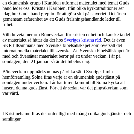
en ekumenisk grupp i Karibien utformat materialet med temat Guds
hand leder oss. Kristna i Karibien, från olika kyrkotraditioner ser
idag hur Guds hand grep in för att göra slut på slaveriet. Det är en
gemensam erfarenhet av att Guds frälsningshandlande leder till
frihet.
Vill du veta mer om Böneveckan för kristen enhet och kanske ta del
av materialet så hittar du det hos
Sveriges kristna råd
. Det är även
SKR tillsammans med Svenska bibelsällskapet som översatt det
internationella materialet till svenska. Att Svenska bibelsällskapet är
med och översätter materialet beror på att under veckan, i år på
söndagen, den 21 januari så är det bibelns dag.
Böneveckan uppmärksammas på olika sätt i Sverige. I min
hemförsamling Solna firas varje år en ekumenisk gudstjänst på
söndagen under veckan. I år har turen kommit till Solna kyrka att
husera denna gudstjänst. För ett år sedan var det pingstkyrkan som
var värd.
I Kristinehamn firas det ordentligt med många olika gudstjänster och
samlingar.