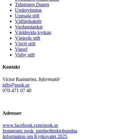
Tidningen Dagen
Undervisning
Uppsala stift
Välfärdsaktör
Vardagstankar
Världsvida kyrkan
Västerås stift
Växjö stift
Vigsel
Visby stift
Kontakt
Victor Ramström,
Informatör
info@posk.se
070-471 07 40
Adresser
www.facebook.com/posk.se
Instagram: posk_partipolitisktobundna
Information om Kyrkovalet 2025