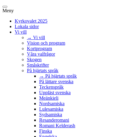
Meny
Kyrkovalet 2025
Lokala sidor
Vi vill
→ Vi vill
Vision och program
Kortprogram
Våra valfrågor
Skogen
Småskrifter
På hjärtats språk
→ På hjärtats språk
På lättare svenska
Teckenspråk
Uppläst svenska
Meänkieli
Nordsamiska
Lulesamiska
Sydsamiska
Resanderomani
Romani Kelderash
Finska
Engelska