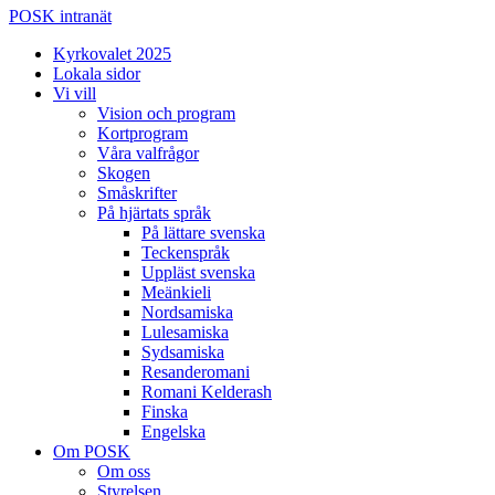
POSK intranät
Kyrkovalet 2025
Lokala sidor
Vi vill
Vision och program
Kortprogram
Våra valfrågor
Skogen
Småskrifter
På hjärtats språk
På lättare svenska
Teckenspråk
Uppläst svenska
Meänkieli
Nordsamiska
Lulesamiska
Sydsamiska
Resanderomani
Romani Kelderash
Finska
Engelska
Om POSK
Om oss
Styrelsen