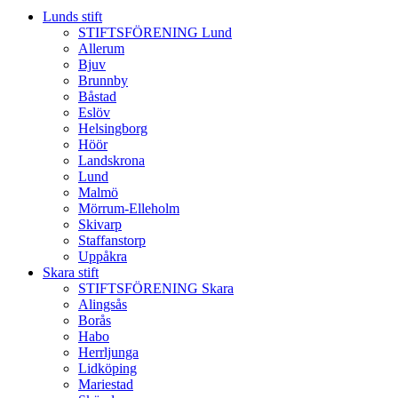
Lunds stift
STIFTSFÖRENING Lund
Allerum
Bjuv
Brunnby
Båstad
Eslöv
Helsingborg
Höör
Landskrona
Lund
Malmö
Mörrum-Elleholm
Skivarp
Staffanstorp
Uppåkra
Skara stift
STIFTSFÖRENING Skara
Alingsås
Borås
Habo
Herrljunga
Lidköping
Mariestad