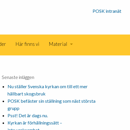
POSK intranät
der
Här finns vi
Material
Senaste inläggen
Nu ställer Svenska kyrkan om till ett mer
hållbart skogsbruk
POSK befäster sin ställning som näst största
grupp
Psst! Det är dags nu.
Kyrkan är förhållningssätt –
inte verksamhet