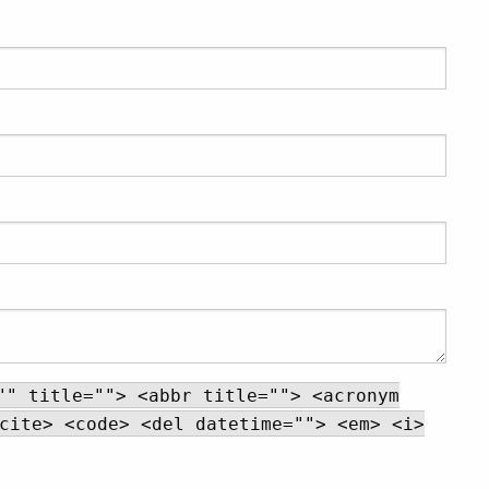
"" title=""> <abbr title=""> <acronym
cite> <code> <del datetime=""> <em> <i>