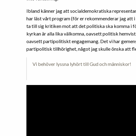
Ibland känner jag att socialdemokratiska representa
har läst vårt program (för er rekommenderar jag att i al
ta till sig kritiken mot att det politiska ska komma
kyrkan är alla lika välkomna, oavsett politisk hemvist
oavsett partipolitiskt engagemang. Det vi har gemens
partipolitisk tillhörighet, något jag skulle önska att
Vi behöver lyssna lyhört till Gud och människor!