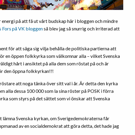
r energi på att få ut vårt budskap här i bloggen och mindre
 Fors på VK bloggen
så blev jag så snurrig och irriterad att
 för att säga sig vilja behålla de politiska partierna att
 för en öppen folkkyrka som välkomnar alla – vilket Svenska
ldigt hårt i ansiktet på alla dem som röstat på och är
r den öppna folkkyrkan!!!
stare att noga tänka över sitt val i år. Är detta den kyrka
 om alla dessa 100 000 som la sina röster på POSK i förra
kyrka som styrs på det sättet som vi önskar att Svenska
å att lämna Svenska kyrkan, om Sverigedemokraterna får
ppmanad av en socialdemokrat att göra detta, det hade jag