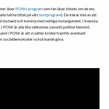
nter läser
POSKs program
som fan läser bibeln, om de ens
la fall ha tittat på vårt
kortprogram
). De klarar inte av att
 i första hand och komma med vettiga motargument. I Svenska
. I POSK är alla lika välkomna, oavsett politisk hemvist,
amt i POSK är att vi sätter
kristen
framför eventuell
 fler socialdemokrater också kunde göra.