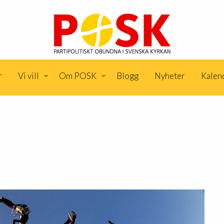
r
Vi vill
Om POSK
Blogg
Nyheter
Kalen