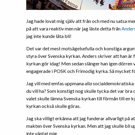
Jag hade lovat mig själv att från och med nu satsa me
på att vara reaktiv men när jag läste detta från
Anders
jag inte kunde låta bli!
Det var det mest motsägelsefulla och konstiga argument
styra över Svenska kyrkan. Anders skriver att han är
kyrkan gör idag! Men sedan slänger han igen dörren vä
engagerade i POSK och Frimodig kyrka. Så mycket fö
Jag vill med emfas uppmana
alla
socialdemokratiska rö
du vill ha? Som konstigt nog skulle tycka det var bra
valet skulle lämna Svenska kyrkan till förmån till en 
kyrkan också skulle göras.
Jag ska villigt erkänna att jag funderar allvarligt p
makten över Svenska kyrkan. Men att jag skulle bli u
inte väntat mig.