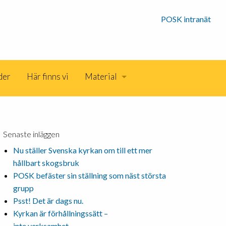
POSK intranät
der
Här finns vi
Material
Senaste inläggen
Nu ställer Svenska kyrkan om till ett mer
hållbart skogsbruk
POSK befäster sin ställning som näst största
grupp
Psst! Det är dags nu.
Kyrkan är förhållningssätt –
inte verksamhet