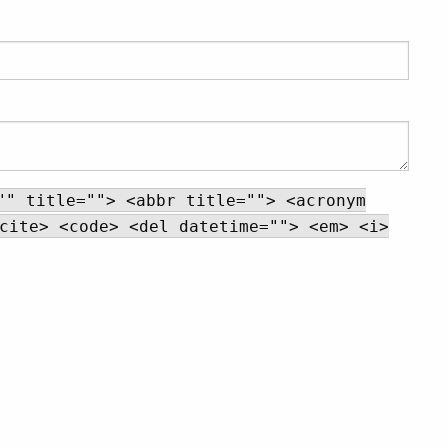
"" title=""> <abbr title=""> <acronym
cite> <code> <del datetime=""> <em> <i>