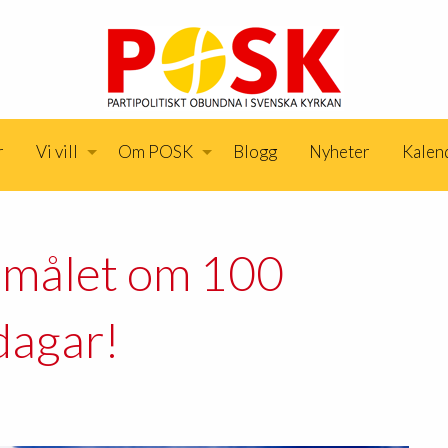
r
Vi vill
Om POSK
Blogg
Nyheter
Kalen
l målet om 100
dagar!