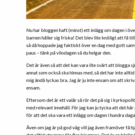
Nu har bloggen haft (minst) ett inlägg om dagen i öve
barnen håller sig friska! Det blev lite knöligt att få 
så då hoppade jag faktiskt över en dag med gott samve
paus – tänk på vilodagen så du helgar den.
Det är även så att det kan vara lite svårt att blogga
annat som också ska hinnas med, så det har inte alltid h
mig ändå lyckas bra. Jag är ju inte ensam om att skriva
ensam.
Eftersom det är ett valår så rör det på sig i kyrkopoli
med relevant innehåll. För jag kan ju tycka att det här
för att det ska vara ett inlägg om dagen i hundra daga
Även om jag är på god väg vill jag även framöver få hjä
det alltid utrymme för fler bloggare. Det är en härlig kä