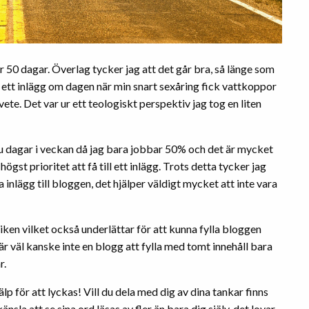
r 50 dagar. Överlag tycker jag att det går bra, så länge som
till ett inlägg om dagen när min snart sexåring fick vattkoppor
te. Det var ur ett teologiskt perspektiv jag tog en liten
 sju dagar i veckan då jag bara jobbar 50% och det är mycket
ögst prioritet att få till ett inlägg. Trots detta tycker jag
 inlägg till bloggen, det hjälper väldigt mycket att inte vara
tiken vilket också underlättar för att kunna fylla bloggen
 är väl kanske inte en blogg att fylla med tomt innehåll bara
r.
lp för att lyckas! Vill du dela med dig av dina tankar finns
nsla att se sina ord läsas av fler än bara dig själv, det lovar