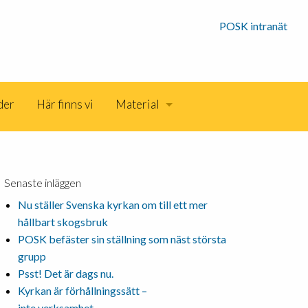
POSK intranät
der
Här finns vi
Material
Senaste inläggen
Nu ställer Svenska kyrkan om till ett mer
hållbart skogsbruk
POSK befäster sin ställning som näst största
grupp
Psst! Det är dags nu.
Kyrkan är förhållningssätt –
inte verksamhet