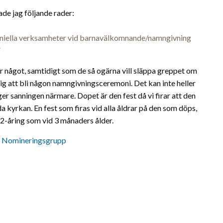
ade jag följande rader:
moniella verksamheter vid barnavälkomnande/namngivning
”
för något, samtidigt som de så ogärna vill släppa greppet om
ig att bli någon namngivningsceremoni. Det kan inte heller
r sanningen närmare. Dopet är den fest då vi firar att den
da kyrkan. En fest som firas vid alla åldrar på den som döps,
62-åring som vid 3 månaders ålder.
,
Nomineringsgrupp