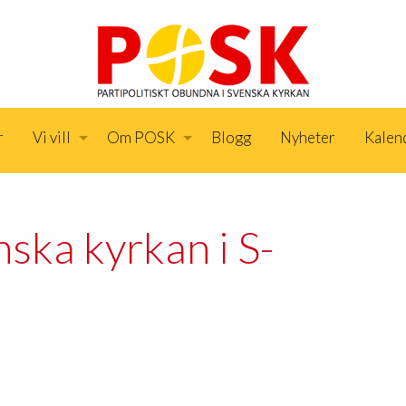
r
Vi vill
Om POSK
Blogg
Nyheter
Kalen
ska kyrkan i S-