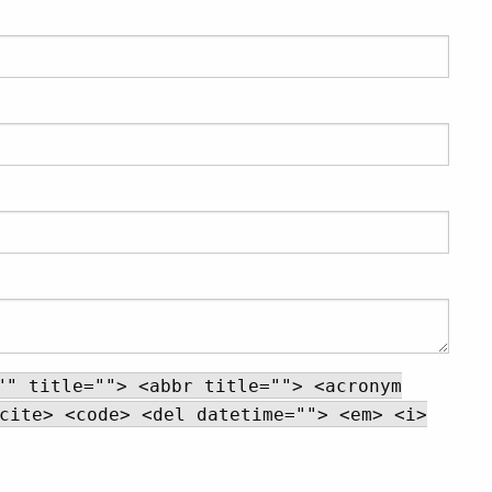
"" title=""> <abbr title=""> <acronym
cite> <code> <del datetime=""> <em> <i>