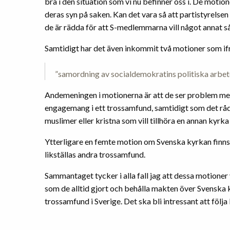
bra i den situation som vi nu befinner oss i. De motio
deras syn på saken. Kan det vara så att partistyrelse
de är rädda för att S-medlemmarna vill något annat 
Samtidigt har det även inkommit två motioner som if
”samordning av socialdemokratins politiska arbe
Andemeningen i motionerna är att de ser problem med 
engagemang i ett trossamfund, samtidigt som det råder
muslimer eller kristna som vill tillhöra en annan kyrk
Ytterligare en femte motion om Svenska kyrkan finns
likställas andra trossamfund.
Sammantaget tycker i alla fall jag att dessa motioner v
som de alltid gjort och behålla makten över Svenska
trossamfund i Sverige. Det ska bli intressant att följa