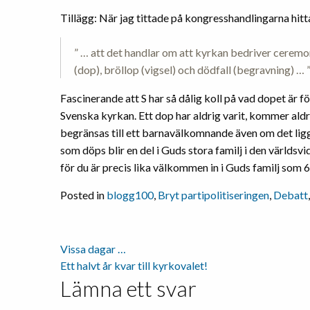
Tillägg: När jag tittade på kongresshandlingarna hitt
” … att det handlar om att kyrkan bedriver cere
(dop), bröllop (vigsel) och dödfall (begravning) … 
Fascinerande att S har så dålig koll på vad dopet är 
Svenska kyrkan. Ett dop har aldrig varit, kommer aldr
begränsas till ett barnavälkomnande även om det ligge
som döps blir en del i Guds stora familj i den världsvi
för du är precis lika välkommen in i Guds familj som 
Posted in
blogg100
,
Bryt partipolitiseringen
,
Debatt
Vissa dagar …
Inläggsnavigering
Ett halvt år kvar till kyrkovalet!
Lämna ett svar