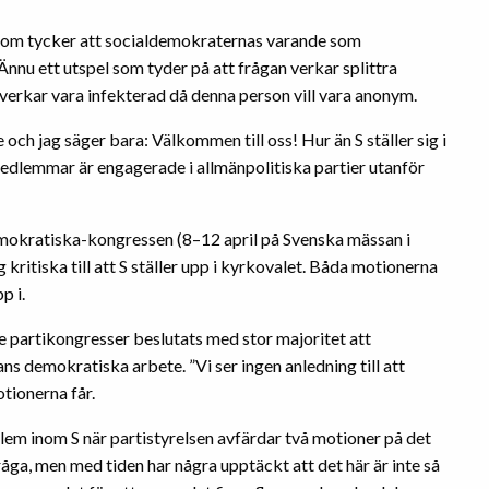
som tycker att socialdemokraternas varande som
Ännu ett utspel som tyder på att frågan verkar splittra
 verkar vara infekterad då denna person vill vara anonym.
och jag säger bara: Välkommen till oss! Hur än S ställer sig i
a medlemmar är engagerade i allmänpolitiska partier utanför
demokratiska-kongressen (8–12 april på Svenska mässan i
kritiska till att S ställer upp i kyrkovalet. Båda motionerna
p i.
re partikongresser beslutats med stor majoritet att
s demokratiska arbete. ”Vi ser ingen anledning till att
tionerna får.
lem inom S när partistyrelsen avfärdar två motioner på det
råga, men med tiden har några upptäckt att det här är inte så