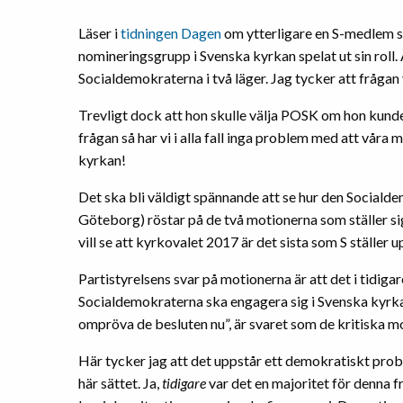
Läser i
tidningen Dagen
om ytterligare en S-medlem 
nomineringsgrupp i Svenska kyrkan spelat ut sin roll. 
Socialdemokraterna i två läger. Jag tycker att frågan
Trevligt dock att hon skulle välja POSK om hon kunde 
frågan så har vi i alla fall inga problem med att vår
kyrkan!
Det ska bli väldigt spännande att se hur den Social
Göteborg) röstar på de två motionerna som ställer sig 
vill se att kyrkovalet 2017 är det sista som S ställer up
Partistyrelsens svar på motionerna är att det i tidiga
Socialdemokraterna ska engagera sig i Svenska kyrkan
ompröva de besluten nu”, är svaret som de kritiska mo
Här tycker jag att det uppstår ett demokratiskt prob
här sättet. Ja,
tidigare
var det en majoritet för denna f