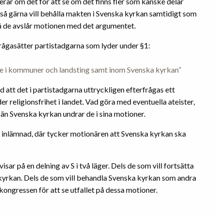
nerar om det för att se om det finns fler som kanske delar
n så gärna vill behålla makten i Svenska kyrkan samtidigt som
så de avslår motionen med det argumentet.
rågasätter partistadgarna som lyder under §1:
te i kommuner och landsting samt inom Svenska kyrkan”
att det i partistadgarna uttryckligen efterfrågas ett
 religionsfrihet i landet. Vad göra med eventuella ateister,
a än Svenska kyrkan undrar de i sina motioner.
 inlämnad, där tycker motionären att Svenska kyrkan ska
isar på en delning av S i två läger. Dels de som vill fortsätta
 kyrkan. Dels de som vill behandla Svenska kyrkan som andra
 kongressen för att se utfallet på dessa motioner.