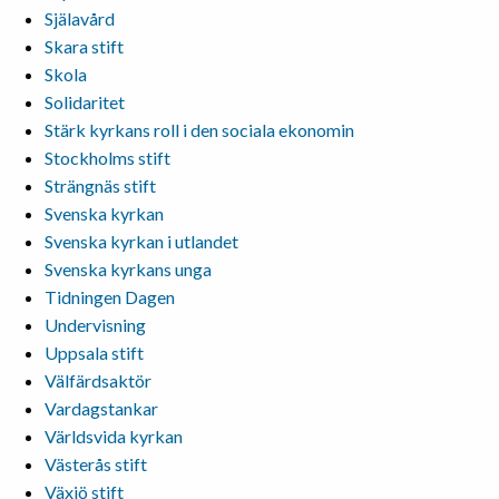
Själavård
Skara stift
Skola
Solidaritet
Stärk kyrkans roll i den sociala ekonomin
Stockholms stift
Strängnäs stift
Svenska kyrkan
Svenska kyrkan i utlandet
Svenska kyrkans unga
Tidningen Dagen
Undervisning
Uppsala stift
Välfärdsaktör
Vardagstankar
Världsvida kyrkan
Västerås stift
Växjö stift