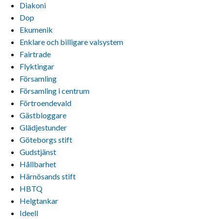
Diakoni
Dop
Ekumenik
Enklare och billigare valsystem
Fairtrade
Flyktingar
Församling
Församling i centrum
Förtroendevald
Gästbloggare
Glädjestunder
Göteborgs stift
Gudstjänst
Hållbarhet
Härnösands stift
HBTQ
Helgtankar
Ideell