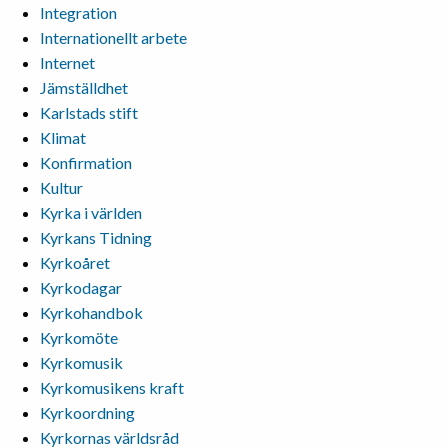
Integration
Internationellt arbete
Internet
Jämställdhet
Karlstads stift
Klimat
Konfirmation
Kultur
Kyrka i världen
Kyrkans Tidning
Kyrkoåret
Kyrkodagar
Kyrkohandbok
Kyrkomöte
Kyrkomusik
Kyrkomusikens kraft
Kyrkoordning
Kyrkornas världsråd