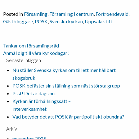
Posted in
Församling
,
Församling i centrum
,
Förtroendevald
,
Gästbloggare
,
POSK
,
Svenska kyrkan
,
Uppsala stift
Inläggsnavigering
Tankar om församlingsråd
Anmäl dig till våra kyrkodagar!
Senaste inläggen
Nu ställer Svenska kyrkan om till ett mer hållbart
skogsbruk
POSK befäster sin ställning som näst största grupp
Psst! Det är dags nu.
Kyrkan är förhållningssätt –
inte verksamhet
Vad betyder det att POSK är partipolitiskt obundna?
Arkiv
november 2025