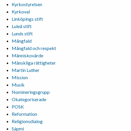
Kyrkostyrelsen
Kyrkoval
Linköpings stift
Luleå stift
Lunds stift
Mångfald
Mångfald och respekt
Människovärde
Mänskliga rättigheter
Martin Luther
Mission
Musik
Nomineringsgrupp
Okategoriserade
POSK
Reformation
Religionsdialog
Sápmi