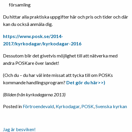
församling
Du hittar alla praktiska uppgifter här och pris och tider och där
kan du också anmäla dig.
https://www.posk.se/2014-
2017/kyrkodagar/kyrkodagar-2016
Dessutom blir det givetvis möjlighet till att nätverka med
andra POSKare över landet!
(Och du – du har väl inte missat att tycka till om POSKs
kommande handlingsprogram?
Det gör du här>>)
(Bilden från kyrkodagarna 2013)
Posted in
Förtroendevald
,
Kyrkodagar
,
POSK
,
Svenska kyrkan
Inläggsnavigering
Jag är besviken!