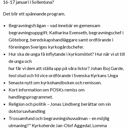
16-17 januari i Sollentuna?
Det blir ett spännande program.
Begravningsfrågan – vad innebär en gemensam
begravningsuppgift. Katharina Evenseth, begravningschef i
Göteborg, beredskapshandläggare samt ordförande i
föreningen Sveriges kyrkogårdschefer.
Hur ska de unga få inflytande i kyrkomötet? Hur når vi ut till
de unga och
hur får vi dem att ställa upp på våra listor? Johan Boj Garde,
teol stud och fd vice ordförande i Svenska Kyrkans Unga
Senaste nytt om kyrkohandboken och remissen.
Kort information om POSKs remiss om
handlingsprogrammet.
Religion och politik – Jonas Lindberg berättar om sin
doktorsavhandling
Trossamfund och begravningshuvudman – en möjlig
utmaning?" Kyrkoherde Jan-Olof Aggedal, Lomma