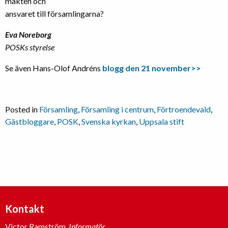
makten och
ansvaret till församlingarna?
Eva Noreborg
POSKs styrelse
Se även Hans-Olof Andréns
blogg den 21 november>>
Posted in
Församling
,
Församling i centrum
,
Förtroendevald
,
Gästbloggare
,
POSK
,
Svenska kyrkan
,
Uppsala stift
Kontakt
Victor Ramström,
Informatör