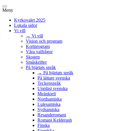
Meny
Kyrkovalet 2025
Lokala sidor
Vi vill
→ Vi vill
Vision och program
Kortprogram
Våra valfrågor
Skogen
Småskrifter
På hjärtats språk
→ På hjärtats språk
På lättare svenska
Teckenspråk
Uppläst svenska
Meänkieli
Nordsamiska
Lulesamiska
Sydsamiska
Resanderomani
Romani Kelderash
Finska
Engelska