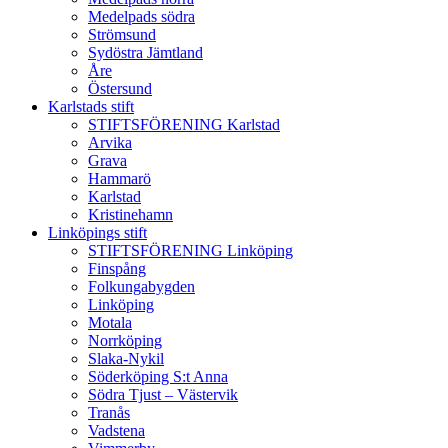
Medelpads södra
Strömsund
Sydöstra Jämtland
Åre
Östersund
Karlstads stift
STIFTSFÖRENING Karlstad
Arvika
Grava
Hammarö
Karlstad
Kristinehamn
Linköpings stift
STIFTSFÖRENING Linköping
Finspång
Folkungabygden
Linköping
Motala
Norrköping
Slaka-Nykil
Söderköping S:t Anna
Södra Tjust – Västervik
Tranås
Vadstena