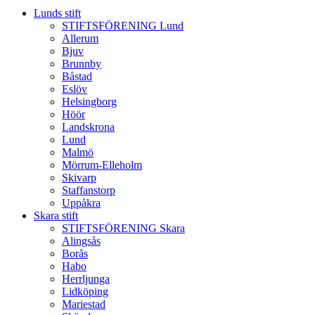
Lunds stift
STIFTSFÖRENING Lund
Allerum
Bjuv
Brunnby
Båstad
Eslöv
Helsingborg
Höör
Landskrona
Lund
Malmö
Mörrum-Elleholm
Skivarp
Staffanstorp
Uppåkra
Skara stift
STIFTSFÖRENING Skara
Alingsås
Borås
Habo
Herrljunga
Lidköping
Mariestad