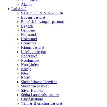
Vimmerby
Åkerbo
Luleå stift
STIFTSFÖRENING Luleå
Bodens pastorat
Burträsk-Lövångers pastorat
Bygdeå
Gällivare
Haparanda
Holmsund
Hörnefors
Kiruna pastorat
Luleå domkyrko
Nederluleå
Nordmaling
Norrfjärden
Norsjö
Piteå
Råneå
Skelleftehamn/Ursviken
Skellefteå pastorat
Sävar-Holmön
Södra Lapplands pastorat
Umeå pastorat
Vännäs-Bjurholms pastorat