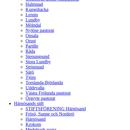
Halmstad
Kungsbacka
Lerum
Lundby
Mölndal
Nylöse pastorat
Onsala
Orust
Partille
Råda
Stenungsund
Stora Lundby
Strömstad
Särö
Tjörn
Torslanda-Björlanda
Uddevalla
Västra Frölunda pastorat
Örgryte pastorat
Härnösands stift
STIFTSFÖRENING Härnösand
Frösö, Sunne och Norderö
Härnösand
Krokom
Medelpads norra