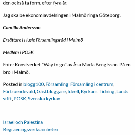
den också ta form, efter fyra år.
Jag ska be ekonomiavdelningen i Malmö ringa Göteborg.
Camilla Andersson
Ersättare i Husie Församlingsråd i Malmö
Medlem i POSK
Foto: Konstverket "Way to go" av Åsa Maria Bengtsson. På en
bro i Malmö.
Posted in
blogg100
,
Församling
,
Församling i centrum
,
Förtroendevald
,
Gästbloggare
,
Ideell
,
Kyrkans Tidning
,
Lunds
stift
,
POSK
,
Svenska kyrkan
Inläggsnavigering
Israel och Palestina
Begravningsverksamheten