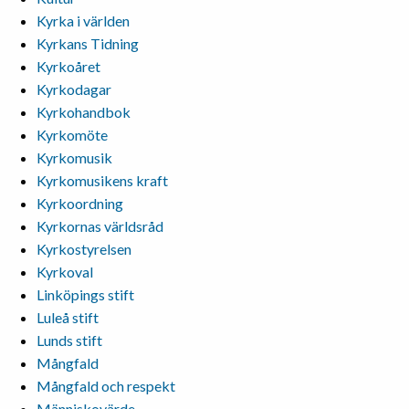
Kyrka i världen
Kyrkans Tidning
Kyrkoåret
Kyrkodagar
Kyrkohandbok
Kyrkomöte
Kyrkomusik
Kyrkomusikens kraft
Kyrkoordning
Kyrkornas världsråd
Kyrkostyrelsen
Kyrkoval
Linköpings stift
Luleå stift
Lunds stift
Mångfald
Mångfald och respekt
Människovärde