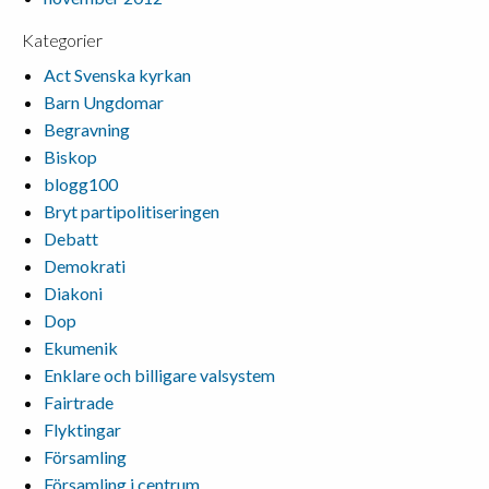
Kategorier
Act Svenska kyrkan
Barn Ungdomar
Begravning
Biskop
blogg100
Bryt partipolitiseringen
Debatt
Demokrati
Diakoni
Dop
Ekumenik
Enklare och billigare valsystem
Fairtrade
Flyktingar
Församling
Församling i centrum