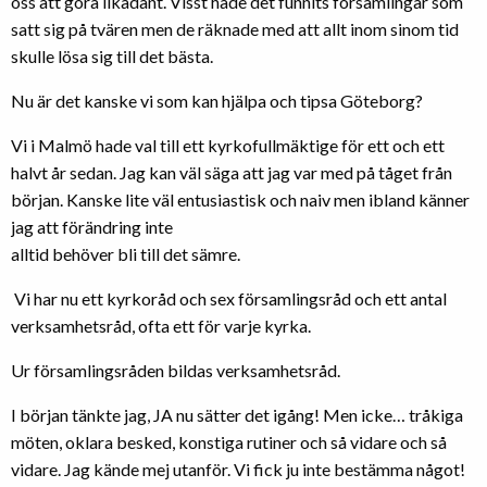
oss att göra likadant. Visst hade det funnits församlingar som
satt sig på tvären men de räknade med att allt inom sinom tid
skulle lösa sig till det bästa.
Nu är det kanske vi som kan hjälpa och tipsa Göteborg?
Vi i Malmö hade val till ett kyrkofullmäktige för ett och ett
halvt år sedan. Jag kan väl säga att jag var med på tåget från
början. Kanske lite väl entusiastisk och naiv men ibland känner
jag att förändring inte
alltid behöver bli till det sämre.
Vi har nu ett kyrkoråd och sex församlingsråd och ett antal
verksamhetsråd, ofta ett för varje kyrka.
Ur församlingsråden bildas verksamhetsråd.
I början tänkte jag, JA nu sätter det igång! Men icke… tråkiga
möten, oklara besked, konstiga rutiner och så vidare och så
vidare. Jag kände mej utanför. Vi fick ju inte bestämma något!