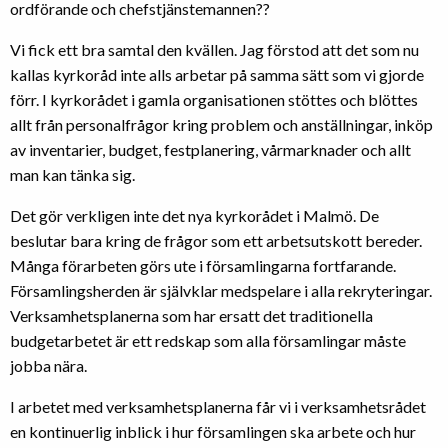
ordförande och chefstjänstemannen??
Vi fick ett bra samtal den kvällen. Jag förstod att det som nu
kallas kyrkoråd inte alls arbetar på samma sätt som vi gjorde
förr. I kyrkorådet i gamla organisationen stöttes och blöttes
allt från personalfrågor kring problem och anställningar, inköp
av inventarier, budget, festplanering, vårmarknader och allt
man kan tänka sig.
Det gör verkligen inte det nya kyrkorådet i Malmö. De
beslutar bara kring de frågor som ett arbetsutskott bereder.
Många förarbeten görs ute i församlingarna fortfarande.
Församlingsherden är självklar medspelare i alla rekryteringar.
Verksamhetsplanerna som har ersatt det traditionella
budgetarbetet är ett redskap som alla församlingar måste
jobba nära.
I arbetet med verksamhetsplanerna får vi i verksamhetsrådet
en kontinuerlig inblick i hur församlingen ska arbete och hur