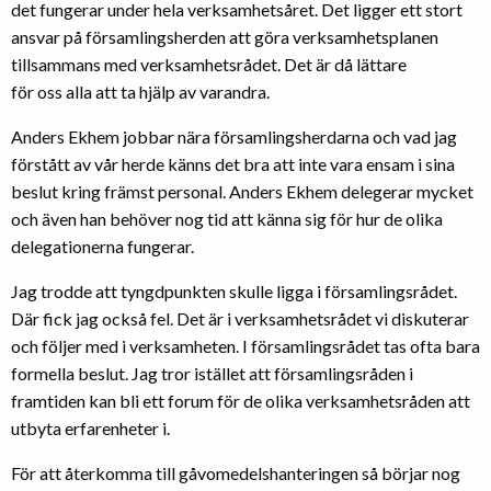
det fungerar under hela verksamhetsåret. Det ligger ett stort
ansvar på församlingsherden att göra verksamhetsplanen
tillsammans med verksamhetsrådet. Det är då lättare
för oss alla att ta hjälp av varandra.
Anders Ekhem jobbar nära församlingsherdarna och vad jag
förstått av vår herde känns det bra att inte vara ensam i sina
beslut kring främst personal. Anders Ekhem delegerar mycket
och även han behöver nog tid att känna sig för hur de olika
delegationerna fungerar.
Jag trodde att tyngdpunkten skulle ligga i församlingsrådet.
Där fick jag också fel. Det är i verksamhetsrådet vi diskuterar
och följer med i verksamheten. I församlingsrådet tas ofta bara
formella beslut. Jag tror istället att församlingsråden i
framtiden kan bli ett forum för de olika verksamhetsråden att
utbyta erfarenheter i.
För att återkomma till gåvomedelshanteringen så börjar nog