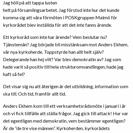
Jag höll på att tappa lusten
helt på församlingsarbetet. Jag förstod inte hur det kunde
komma sig att våra förmöten i POSKgruppen Malmö för
kyrkorådet blev inställda för att det inte fanns ärende.
Ett kyrkoråd som inte har ärende? Vem beslutar nu?
Tjänstemän? Jag började bli misstänksam mot Anders Ekhem,
vår nya kyrkoherde. Toppstyrde han allt helt själv?
Delegerande han hej vilt? Var blev demokratin av? Jag som
hade varit så positiv till hela strukturomvandlingen, hade jag
haft så fel?
Det visar sig nu att återigen är det utbildning, information som
ska till. Och tid, framför allt tid.
Anders Ekhem kom till ett verksamhetsrådsmöte i januari i år
och vi fick tillfälle att ställa frågor. Jag gick till attack! Hur var
det egentligen med demokratin, vem bestämmer egentligen?
Är de ”de tre vise männen”. Kyrkoherden, kyrkorådets