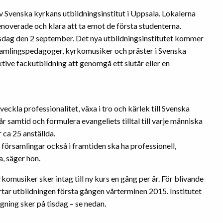
v Svenska kyrkans utbildningsinstitut i Uppsala. Lokalerna
enoverade och klara att ta emot de första studenterna.
isdag den 2 september. Det nya utbildningsinstitutet kommer
rsamlingspedagoger, kyrkomusiker och präster i Svenska
tive fackutbildning att genomgå ett slutår eller en
utveckla professionalitet, växa i tro och kärlek till Svenska
r samtid och formulera evangeliets tilltal till varje människa
r ca 25 anställda.
 församlingar också i framtiden ska ha professionell,
, säger hon.
omusiker sker intag till ny kurs en gång per år. För blivande
rtar utbildningen första gången vårterminen 2015. Institutet
ning sker på tisdag – se nedan.