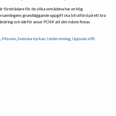
är företrädare för de olika områdena har en hög
rsamlingens grundläggande uppgift ska bli utförd på ett bra
örändring och därför anser POSK att det måste finnas
t
,
Mission
,
Svenska kyrkan
,
Undervisning
,
Uppsala stift