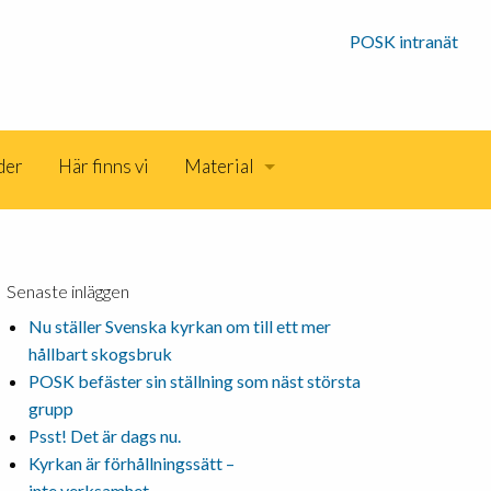
POSK intranät
der
Här finns vi
Material
Senaste inläggen
Nu ställer Svenska kyrkan om till ett mer
hållbart skogsbruk
POSK befäster sin ställning som näst största
grupp
Psst! Det är dags nu.
Kyrkan är förhållningssätt –
inte verksamhet