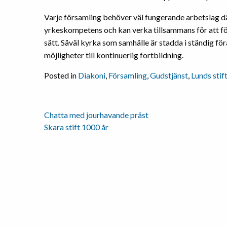
Varje församling behöver väl fungerande arbetslag d
yrkeskompetens och kan verka tillsammans för att fö
sätt. Såväl kyrka som samhälle är stadda i ständig f
möjligheter till kontinuerlig fortbildning.
Posted in
Diakoni
,
Församling
,
Gudstjänst
,
Lunds stif
Chatta med jourhavande präst
Inläggsnavigering
Skara stift 1000 år