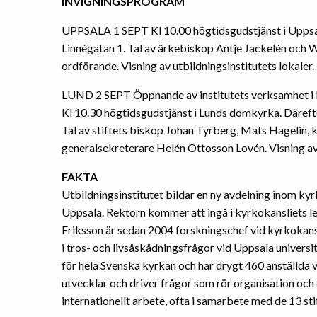
INVIGNINGSPROGRAM
UPPSALA 1 SEPT Kl 10.00 högtidsgudstjänst i Uppsal
Linnégatan 1. Tal av ärkebiskop Antje Jackelén och 
ordförande. Visning av utbildningsinstitutets lokaler.
LUND 2 SEPT Öppnande av institutets verksamhet i L
Kl 10.30 högtidsgudstjänst i Lunds domkyrka. Därefte
Tal av stiftets biskop Johan Tyrberg, Mats Hagelin, 
generalsekreterare Helén Ottosson Lovén. Visning av 
FAKTA
Utbildningsinstitutet bildar en ny avdelning inom kyr
Uppsala. Rektorn kommer att ingå i kyrkokansliets l
Eriksson är sedan 2004 forskningschef vid kyrkokans
i tros- och livsåskådningsfrågor vid Uppsala univer
för hela Svenska kyrkan och har drygt 460 anställda 
utvecklar och driver frågor som rör organisation oc
internationellt arbete, ofta i samarbete med de 13 sti