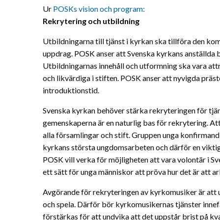
Ur
POSKs vision och program:
Rekrytering och utbildning
Utbildningarna till tjänst i kyrkan ska tillföra den k
uppdrag. POSK anser att Svenska kyrkans anställda b
Utbildningarnas innehåll och utformning ska vara attr
och likvärdiga i stiften. POSK anser att nyvigda präst
introduktionstid.
Svenska kyrkan behöver stärka rekryteringen för tjä
gemenskaperna är en naturlig bas för rekrytering. Att
alla församlingar och stift. Gruppen unga konfirmandl
kyrkans största ungdomsarbeten och därför en viktig
POSK vill verka för möjligheten att vara volontär i 
ett sätt för unga människor att pröva hur det är att ar
Avgörande för rekryteringen av kyrkomusiker är att 
och spela. Därför bör kyrkomusikernas tjänster inne
förstärkas för att undvika att det uppstår brist på k