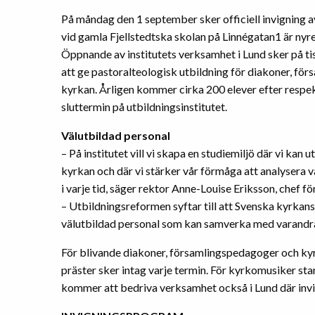
På måndag den 1 september sker officiell invigning a
vid gamla Fjellstedtska skolan på Linnégatan1 är nyr
Öppnande av institutets verksamhet i Lund sker på t
att ge pastoralteologisk utbildning för diakoner, fö
kyrkan. Årligen kommer cirka 200 elever efter respek
sluttermin på utbildningsinstitutet.
Välutbildad personal
– På institutet vill vi skapa en studiemiljö där vi kan 
kyrkan och där vi stärker vår förmåga att analysera vå
i varje tid, säger rektor Anne-Louise Eriksson, chef fö
– Utbildningsreformen syftar till att Svenska kyrkans
välutbildad personal som kan samverka med varandra
För blivande diakoner, församlingspedagoger och kyrk
präster sker intag varje termin. För kyrkomusiker sta
kommer att bedriva verksamhet också i Lund där invig