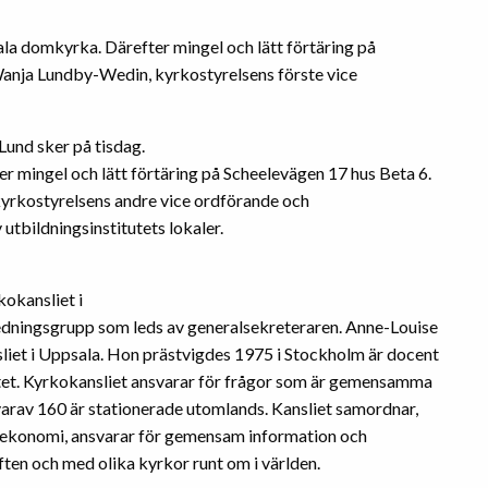
a domkyrka. Därefter mingel och lätt förtäring på
Wanja Lundby-Wedin, kyrkostyrelsens förste vice
und sker på tisdag.
r mingel och lätt förtäring på Scheelevägen 17 hus Beta 6.
kyrkostyrelsens andre vice ordförande och
utbildningsinstitutets lokaler.
kokansliet i
edningsgrupp som leds av generalsekreteraren. Anne-Louise
liet i Uppsala. Hon prästvigdes 1975 i Stockholm är docent
sitet. Kyrkokansliet ansvarar för frågor som är gemensamma
varav 160 är stationerade utomlands. Kansliet samordnar,
h ekonomi, ansvarar för gemensam information och
ften och med olika kyrkor runt om i världen.