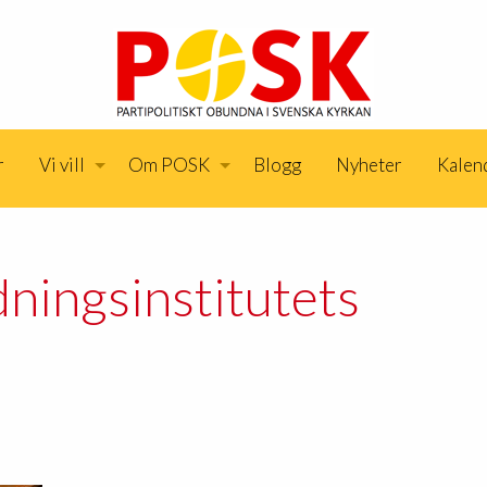
r
Vi vill
Om POSK
Blogg
Nyheter
Kalen
dningsinstitutets