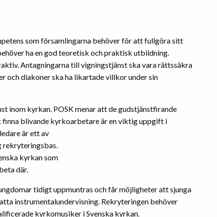
ompetens som församlingarna behöver för att fullgöra sitt
ehöver ha en god teoretisk och praktisk utbildning.
aktiv. Antagningarna till vigningstjänst ska vara rättssäkra
er och diakoner ska ha likartade villkor under sin
nst inom kyrkan. POSK menar att de gudstjänstfirande
 finna blivande kyrkoarbetare är en viktig uppgift i
edare är ett av
 rekryteringsbas.
Svenska kyrkan som
beta där.
ungdomar tidigt uppmuntras och får möjligheter att sjunga
fatta instrumentalundervisning. Rekryteringen behöver
valificerade kyrkomusiker i Svenska kyrkan.