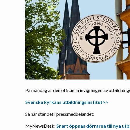
På måndag är den officiella invigningen av utbildnings
Svenska kyrkans utbildningsinstitut>>
Så här står det i pressmeddelandet:
MyNewsDesk:
Snart öppnas dörrarna till nya utb