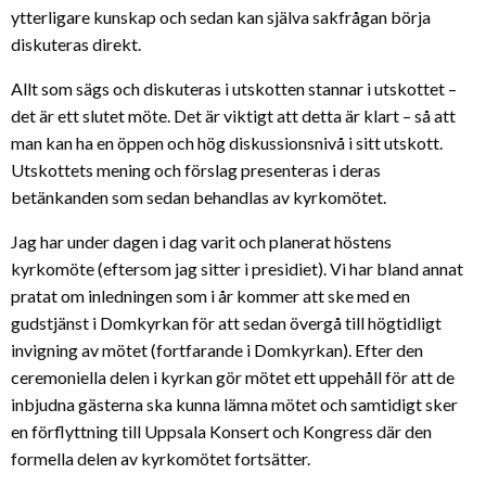
ytterligare kunskap och sedan kan själva sakfrågan börja
diskuteras direkt.
Allt som sägs och diskuteras i utskotten stannar i utskottet –
det är ett slutet möte. Det är viktigt att detta är klart – så att
man kan ha en öppen och hög diskussionsnivå i sitt utskott.
Utskottets mening och förslag presenteras i deras
betänkanden som sedan behandlas av kyrkomötet.
Jag har under dagen i dag varit och planerat höstens
kyrkomöte (eftersom jag sitter i presidiet). Vi har bland annat
pratat om inledningen som i år kommer att ske med en
gudstjänst i Domkyrkan för att sedan övergå till högtidligt
invigning av mötet (fortfarande i Domkyrkan). Efter den
ceremoniella delen i kyrkan gör mötet ett uppehåll för att de
inbjudna gästerna ska kunna lämna mötet och samtidigt sker
en förflyttning till Uppsala Konsert och Kongress där den
formella delen av kyrkomötet fortsätter.