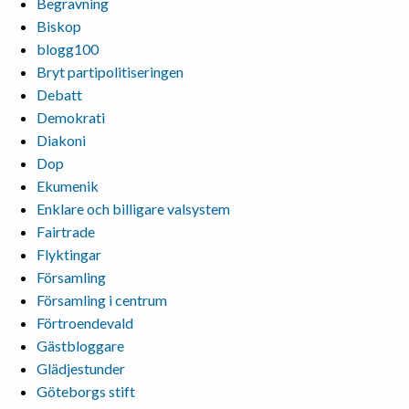
Begravning
Biskop
blogg100
Bryt partipolitiseringen
Debatt
Demokrati
Diakoni
Dop
Ekumenik
Enklare och billigare valsystem
Fairtrade
Flyktingar
Församling
Församling i centrum
Förtroendevald
Gästbloggare
Glädjestunder
Göteborgs stift