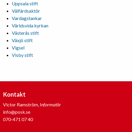
Uppsala stift
Välfärdsaktör
Vardagstankar
Världsvida kyrkan
Västerås stift
Växjö stift
Vigsel
Visby stift
Kontakt
Victor Ramström,
Informatör
info@posk.se
070-471 07 40