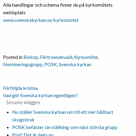
Alla handlingar och schema finner du på kyrkomötets
webbplats
www.svenskakyrkan.se/kyrkomotet
Posted in
Biskop
,
Förtroendevald
,
Kyrkomöte
,
Nomineringsgrupp
,
POSK
,
Svenska kyrkan
Inläggsnavigering
Förföljda kristna
Vad gör Svenska kyrkan egentligen?
Senaste inläggen
Nu ställer Svenska kyrkan om till ett mer hållbart
skogsbruk
POSK befäster sin ställning som näst största grupp
Psst! Det är dags nu.