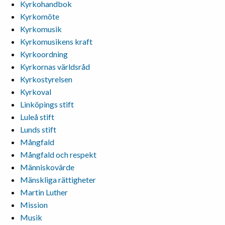
Kyrkohandbok
Kyrkomöte
Kyrkomusik
Kyrkomusikens kraft
Kyrkoordning
Kyrkornas världsråd
Kyrkostyrelsen
Kyrkoval
Linköpings stift
Luleå stift
Lunds stift
Mångfald
Mångfald och respekt
Människovärde
Mänskliga rättigheter
Martin Luther
Mission
Musik