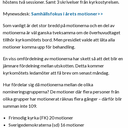
höstens två sessioner. Samt 3 skrivelser från kyrkostyrelsen.
Mynewsdesk:
Samhällsfokus i årets motioner>>
Som vanligt är det stor bredd på motionerna och en del av
motionerna är väl ganska tveksamma om de överhuvudtaget
tillhör kyrkomötets bord. Men presidiet valde att låta alla
motioner komma upp för behandling.
En viss omfördelning av motionerna har skett så att det blir en
jämnare fördelning mellan utskotten. Detta kommer
kyrkomötets ledamöter att få brev om senast måndag.
Hur fördelar sig då motionerna mellan de olika
nomineringsgrupperna? De motioner där flera personer från
olika grupper har motionerat räknas flera gånger – därför blir
summan inte 109.
Frimodig kyrka (FK) 20 motioner
Sverigedemokraterna (sd) 16 motioner