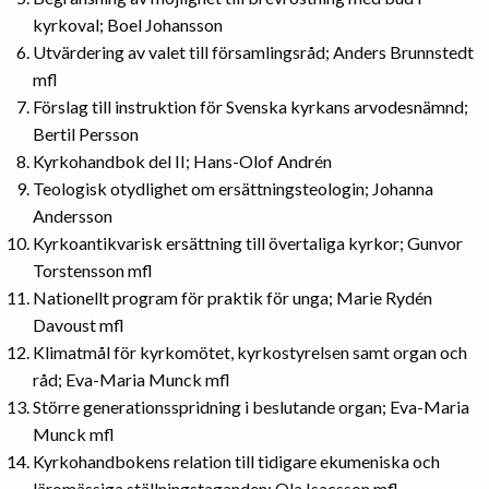
kyrkoval; Boel Johansson
Utvärdering av valet till församlingsråd; Anders Brunnstedt
mfl
Förslag till instruktion för Svenska kyrkans arvodesnämnd;
Bertil Persson
Kyrkohandbok del II; Hans-Olof Andrén
Teologisk otydlighet om ersättningsteologin; Johanna
Andersson
Kyrkoantikvarisk ersättning till övertaliga kyrkor; Gunvor
Torstensson mfl
Nationellt program för praktik för unga; Marie Rydén
Davoust mfl
Klimatmål för kyrkomötet, kyrkostyrelsen samt organ och
råd; Eva-Maria Munck mfl
Större generationsspridning i beslutande organ; Eva-Maria
Munck mfl
Kyrkohandbokens relation till tidigare ekumeniska och
läromässiga ställningstaganden; Ola Isacsson mfl