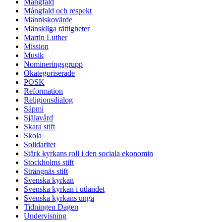
Mångfald
Mångfald och respekt
Människovärde
Mänskliga rättigheter
Martin Luther
Mission
Musik
Nomineringsgrupp
Okategoriserade
POSK
Reformation
Religionsdialog
Sápmi
Själavård
Skara stift
Skola
Solidaritet
Stärk kyrkans roll i den sociala ekonomin
Stockholms stift
Strängnäs stift
Svenska kyrkan
Svenska kyrkan i utlandet
Svenska kyrkans unga
Tidningen Dagen
Undervisning