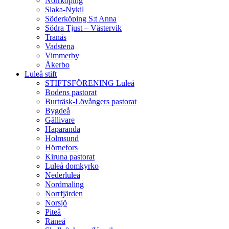
Norrköping
Slaka-Nykil
Söderköping S:t Anna
Södra Tjust – Västervik
Tranås
Vadstena
Vimmerby
Åkerbo
Luleå stift
STIFTSFÖRENING Luleå
Bodens pastorat
Burträsk-Lövångers pastorat
Bygdeå
Gällivare
Haparanda
Holmsund
Hörnefors
Kiruna pastorat
Luleå domkyrko
Nederluleå
Nordmaling
Norrfjärden
Norsjö
Piteå
Råneå