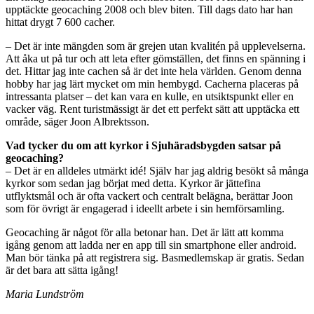
upptäckte geocaching 2008 och blev biten. Till dags dato har han
hittat drygt 7 600 cacher.
– Det är inte mängden som är grejen utan kvalitén på upplevelserna.
Att åka ut på tur och att leta efter gömställen, det finns en spänning i
det. Hittar jag inte cachen så är det inte hela världen. Genom denna
hobby har jag lärt mycket om min hembygd. Cacherna placeras på
intressanta platser – det kan vara en kulle, en utsiktspunkt eller en
vacker väg. Rent turistmässigt är det ett perfekt sätt att upptäcka ett
område, säger Joon Albrektsson.
Vad tycker du om att kyrkor i Sjuhäradsbygden satsar på
geocaching?
– Det är en alldeles utmärkt idé! Själv har jag aldrig besökt så många
kyrkor som sedan jag börjat med detta. Kyrkor är jättefina
utflyktsmål och är ofta vackert och centralt belägna, berättar Joon
som för övrigt är engagerad i ideellt arbete i sin hemförsamling.
Geocaching är något för alla betonar han. Det är lätt att komma
igång genom att ladda ner en app till sin smartphone eller android.
Man bör tänka på att registrera sig. Basmedlemskap är gratis. Sedan
är det bara att sätta igång!
Maria Lundström