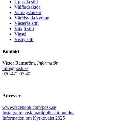
Uppsala stift
Välfärdsaktör
Vardagstankar
Världsvida kyrkan
Västerås stift
Växjö stift
Vigsel
Visby stift
Kontakt
Victor Ramström,
Informatör
info@posk.se
070-471 07 40
Adresser
www.facebook.com/posk.se
Instagram: posk_partipolitisktobundna
Information om Kyrkovalet 2025