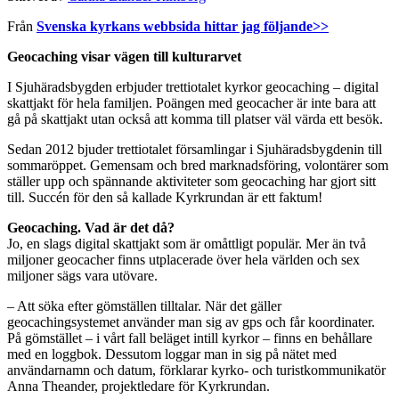
Från
Svenska kyrkans webbsida hittar jag följande>>
Geocaching visar vägen till kulturarvet
I Sjuhäradsbygden erbjuder trettiotalet kyrkor geocaching – digital
skattjakt för hela familjen. Poängen med geocacher är inte bara att
gå på skattjakt utan också att komma till platser väl värda ett besök.
Sedan 2012 bjuder trettiotalet församlingar i Sjuhäradsbygdenin till
sommaröppet. Gemensam och bred marknadsföring, volontärer som
ställer upp och spännande aktiviteter som geocaching har gjort sitt
till. Succén för den så kallade Kyrkrundan är ett faktum!
Geocaching. Vad är det då?
Jo, en slags digital skattjakt som är omåttligt populär. Mer än två
miljoner geocacher finns utplacerade över hela världen och sex
miljoner sägs vara utövare.
– Att söka efter gömställen tilltalar. När det gäller
geocachingsystemet använder man sig av gps och får koordinater.
På gömstället – i vårt fall beläget intill kyrkor – finns en behållare
med en loggbok. Dessutom loggar man in sig på nätet med
användarnamn och datum, förklarar kyrko- och turistkommunikatör
Anna Theander, projektledare för Kyrkrundan.