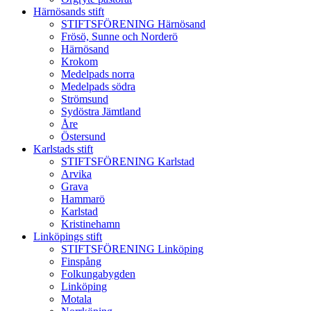
Härnösands stift
STIFTSFÖRENING Härnösand
Frösö, Sunne och Norderö
Härnösand
Krokom
Medelpads norra
Medelpads södra
Strömsund
Sydöstra Jämtland
Åre
Östersund
Karlstads stift
STIFTSFÖRENING Karlstad
Arvika
Grava
Hammarö
Karlstad
Kristinehamn
Linköpings stift
STIFTSFÖRENING Linköping
Finspång
Folkungabygden
Linköping
Motala