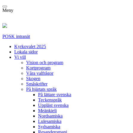
Meny
POSK intranät
Kyrkovalet 2025
Lokala sidor
Vi vill
Vision och program
Kortprogram
Våra valfrågor
Skogen
Småskrifter
På hjärtats språk
På lättare svenska
Teckenspråk
Uppläst svenska
Meänkieli
Nordsamiska
Lulesamiska
Sydsamiska
Resanderomani