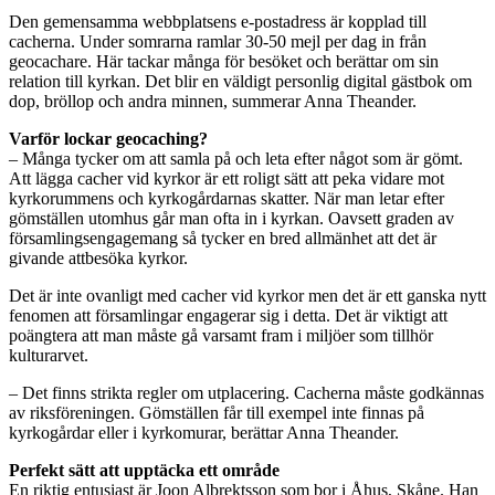
Den gemensamma webbplatsens e-postadress är kopplad till
cacherna. Under somrarna ramlar 30-50 mejl per dag in från
geocachare. Här tackar många för besöket och berättar om sin
relation till kyrkan. Det blir en väldigt personlig digital gästbok om
dop, bröllop och andra minnen, summerar Anna Theander.
Varför lockar geocaching?
– Många tycker om att samla på och leta efter något som är gömt.
Att lägga cacher vid kyrkor är ett roligt sätt att peka vidare mot
kyrkorummens och kyrkogårdarnas skatter. När man letar efter
gömställen utomhus går man ofta in i kyrkan. Oavsett graden av
församlingsengagemang så tycker en bred allmänhet att det är
givande attbesöka kyrkor.
Det är inte ovanligt med cacher vid kyrkor men det är ett ganska nytt
fenomen att församlingar engagerar sig i detta. Det är viktigt att
poängtera att man måste gå varsamt fram i miljöer som tillhör
kulturarvet.
– Det finns strikta regler om utplacering. Cacherna måste godkännas
av riksföreningen. Gömställen får till exempel inte finnas på
kyrkogårdar eller i kyrkomurar, berättar Anna Theander.
Perfekt sätt att upptäcka ett område
En riktig entusiast är Joon Albrektsson som bor i Åhus, Skåne. Han