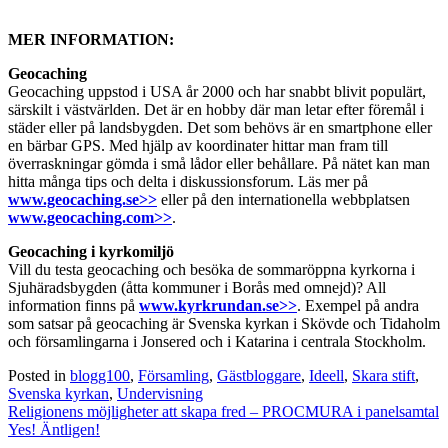
MER INFORMATION:
Geocaching
Geocaching uppstod i USA år 2000 och har snabbt blivit populärt,
särskilt i västvärlden. Det är en hobby där man letar efter föremål i
städer eller på landsbygden. Det som behövs är en smartphone eller
en bärbar GPS. Med hjälp av koordinater hittar man fram till
överraskningar gömda i små lådor eller behållare. På nätet kan man
hitta många tips och delta i diskussionsforum. Läs mer på
www.geocaching.se>>
eller på den internationella webbplatsen
www.geocaching.com>>
.
Geocaching i kyrkomiljö
Vill du testa geocaching och besöka de sommaröppna kyrkorna i
Sjuhäradsbygden (åtta kommuner i Borås med omnejd)? All
information finns på
www.kyrkrundan.se>>
. Exempel på andra
som satsar på geocaching är Svenska kyrkan i Skövde och Tidaholm
och församlingarna i Jonsered och i Katarina i centrala Stockholm.
Posted in
blogg100
,
Församling
,
Gästbloggare
,
Ideell
,
Skara stift
,
Svenska kyrkan
,
Undervisning
Inläggsnavigering
Religionens möjligheter att skapa fred – PROCMURA i panelsamtal
Yes! Äntligen!