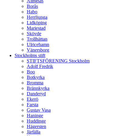
Alingsås
Borås
Habo
Herrljunga
Lidköping
Mariestad
Skövde
Trollhättan
Ulricehamn
Vänersborg
Stockholms stift
STIFTSFÖRENING Stockholm
Adolf Fredrik
Boo
Botkyrka
Bromma
Brännkyrka
Danderyd
Ekerö
Farsta
Gustav Vasa
Haninge
Huddinge
Hägersten
Järfälla