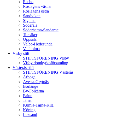
Rasbo
Roslagens västra
Roslagens östra
Sandviken
Sigtuna
Söderala
Söderhamn-Sandarne
Torsåker
Uppsala
Valbo-Hedesunda
Vattholma
Visby stift
STIFTSFÖRENING Visby
Visby domkyrkoförsamling
Västerås stift
STIFTSFÖRENING Västerås
Arboga
Avesta-Grytnäs
Borlänge
By-Folkärna
Falun
Järna
Kumla-Tärna-Kila
Köping
Leksand