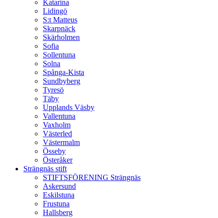
Katarina
Lidingö
S:t Matteus
Skarpnäck
Skärholmen
Sofia
Sollentuna
Solna
Spånga-Kista
Sundbyberg
Tyresö
Täby
Upplands Väsby
Vallentuna
Vaxholm
Västerled
Västermalm
Össeby
Österåker
Strängnäs stift
STIFTSFÖRENING Strängnäs
Askersund
Eskilstuna
Frustuna
Hallsberg