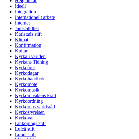
Helgtankar
Ideell
Integration
Internationellt arbete
Internet
Jämställdhet
Karlstads stift
Klimat
Konfirmation
Kultur
Kyrka i världen
Kyrkans Tidning
Kyrkoåret
Kyrkodagar
Kyrkohandbok
Kyrkomöte
Kyrkomusik
Kyrkomusikens kraft
Kyrkoordning
Kyrkornas världsråd
Kyrkostyrelsen
Kyrkoval
Linköpings stift
Luleå stift
Lunds stift