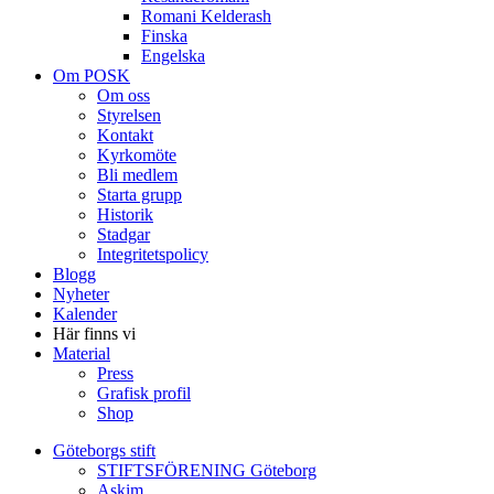
Romani Kelderash
Finska
Engelska
Om POSK
Om oss
Styrelsen
Kontakt
Kyrkomöte
Bli medlem
Starta grupp
Historik
Stadgar
Integritetspolicy
Blogg
Nyheter
Kalender
Här finns vi
Material
Press
Grafisk profil
Shop
Göteborgs stift
STIFTSFÖRENING Göteborg
Askim