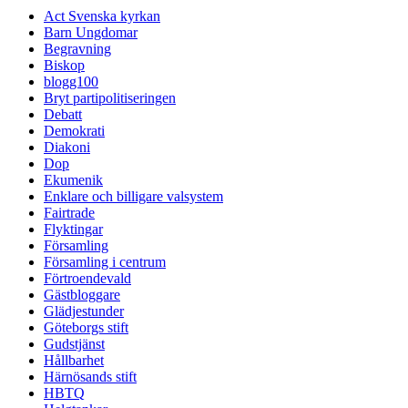
Act Svenska kyrkan
Barn Ungdomar
Begravning
Biskop
blogg100
Bryt partipolitiseringen
Debatt
Demokrati
Diakoni
Dop
Ekumenik
Enklare och billigare valsystem
Fairtrade
Flyktingar
Församling
Församling i centrum
Förtroendevald
Gästbloggare
Glädjestunder
Göteborgs stift
Gudstjänst
Hållbarhet
Härnösands stift
HBTQ