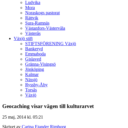
Ludvika
Mora
Noraskogs pastorat
Rättvik
Sura-Ramnäs
Västanfors-Västervåla
Västerås
Växjö stift
STIFTSFÖRENING Växjö
Bankeryd
Emmaboda
Gislaved
Gränna-Visingsö
Jönköping
Kalmar
Nässjö
Ryssby-Åby
Torsås
Växjö
Geocaching visar vägen till kulturarvet
25 maj, 2014 kl. 05:21
Skrivet av
Carina Etander Rimborg