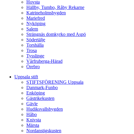
Hovsta
Hällby, Tumbo, Råby Rekarne
Katrineholmsbygden
Mariefred
Nyköping
Salem
Strängnäs domkyrko med Aspö
Södertälje
Torshälla
Trosa
Tysslinge
Vårfruberga-Härad
Örebro
Uppsala stift
STIFTSFÖRENING Uppsala
Danmark-Funbo
Enköping
Gästrikekusten
Gävle
Hudiksvallsbygden
Håbo
Knivsta
Märsta
Nordanstigskusten