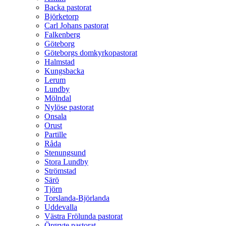
Backa pastorat
Björketorp
Carl Johans pastorat
Falkenberg
Göteborg
Göteborgs domkyrkopastorat
Halmstad
Kungsbacka
Lerum
Lundby
Mölndal
Nylöse pastorat
Onsala
Orust
Partille
Råda
Stenungsund
Stora Lundby
Strömstad
Särö
Tjörn
Torslanda-Björlanda
Uddevalla
Västra Frölunda pastorat
Örgryte pastorat