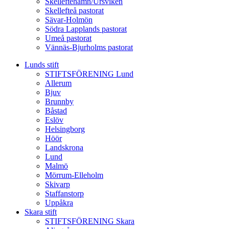
Skelleftehamn/Ursviken
Skellefteå pastorat
Sävar-Holmön
Södra Lapplands pastorat
Umeå pastorat
Vännäs-Bjurholms pastorat
Lunds stift
STIFTSFÖRENING Lund
Allerum
Bjuv
Brunnby
Båstad
Eslöv
Helsingborg
Höör
Landskrona
Lund
Malmö
Mörrum-Elleholm
Skivarp
Staffanstorp
Uppåkra
Skara stift
STIFTSFÖRENING Skara