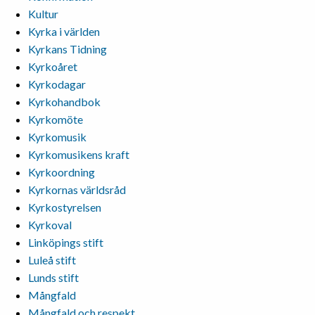
Kultur
Kyrka i världen
Kyrkans Tidning
Kyrkoåret
Kyrkodagar
Kyrkohandbok
Kyrkomöte
Kyrkomusik
Kyrkomusikens kraft
Kyrkoordning
Kyrkornas världsråd
Kyrkostyrelsen
Kyrkoval
Linköpings stift
Luleå stift
Lunds stift
Mångfald
Mångfald och respekt