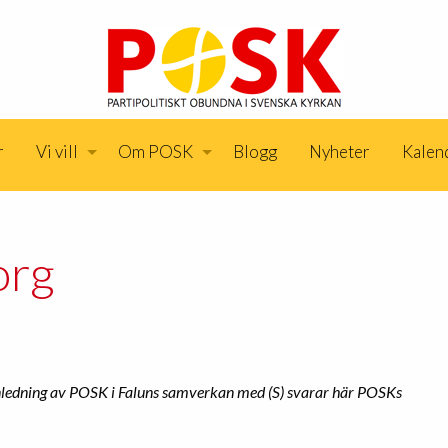
r
Vi vill
Om POSK
Blogg
Nyheter
Kalen
org
anledning av POSK i Faluns samverkan med (S) svarar här POSKs