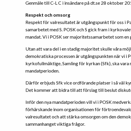
Genmäle till C-L C i insändare på dt.se 28 oktober 20
Respekt och omsorg
Respekt för valresultatet är utgångspunkt för oss i P
samarbetet med S. POSK och S gick fram i kyrkovale
mandat. Vi i POSK ser majoritetssamarbetet som en god 
Utan att vara del i en stadig majoritet skulle våra m
demokratiska processen är utgångspunkten när vi i PO
kyrkofullmäktige, Samling för kyrkan (Sfk), ska var
mandatperioden.
Därför erbjuds Sfk vice ordförande platser i så väl 
Det kommer att bidra till att förslag till beslut dis
Inför den nya mandatperioden vill vi i POSK medverka 
förhärskande inom organisationen för förtroendevalda
valresultatet och att stärka omsorgen om den demokra
sammanhanget viktiga frågor.