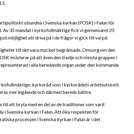
13.
artipolitiskt obundna i Svenska kyrkan (POSK) i Falun för
t. Av 35 mandat i kyrkofullmäktige fick vi gemensamt 25
möjlighet att driva på i de frågor vi gick till val på.
öjligheter till det vara mycket begränsade. Omsorg om den
SK insisterar på att även den tredje och minsta gruppen i
a representerad i alla beredande organ under den kommande
kyrkofullmäktige, kyrkoråd som i kyrkorådets arbetsutskott.
kuteras mer ingående och därmed bereds bättre.
till att bryta med en del av de traditioner som varit
 i Svenska kyrkan i Falun. Att öka respekten för
tiska processen i Svenska kyrkan i Falun är i det