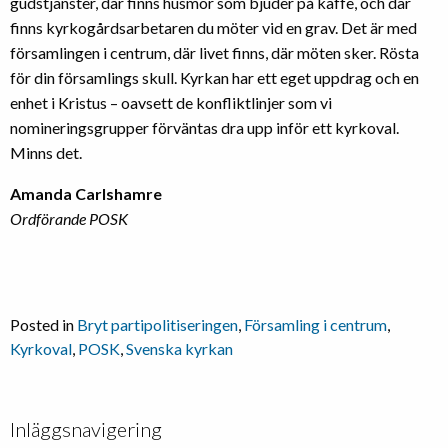
gudstjänster, där finns husmor som bjuder på kaffe, och där
finns kyrkogårdsarbetaren du möter vid en grav. Det är med
församlingen i centrum, där livet finns, där möten sker. Rösta
för din församlings skull. Kyrkan har ett eget uppdrag och en
enhet i Kristus – oavsett de konfliktlinjer som vi
nomineringsgrupper förväntas dra upp inför ett kyrkoval.
Minns det.
Amanda Carlshamre
Ordförande POSK
Posted in
Bryt partipolitiseringen
,
Församling i centrum
,
Kyrkoval
,
POSK
,
Svenska kyrkan
Inläggsnavigering