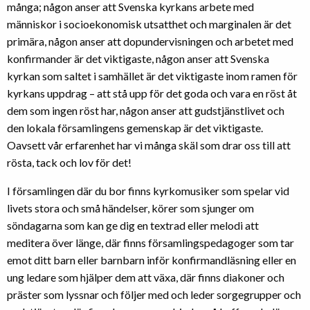
många; någon anser att Svenska kyrkans arbete med
människor i socioekonomisk utsatthet och marginalen är det
primära, någon anser att dopundervisningen och arbetet med
konfirmander är det viktigaste, någon anser att Svenska
kyrkan som saltet i samhället är det viktigaste inom ramen för
kyrkans uppdrag – att stå upp för det goda och vara en röst åt
dem som ingen röst har, någon anser att gudstjänstlivet och
den lokala församlingens gemenskap är det viktigaste.
Oavsett vår erfarenhet har vi många skäl som drar oss till att
rösta, tack och lov för det!
I församlingen där du bor finns kyrkomusiker som spelar vid
livets stora och små händelser, körer som sjunger om
söndagarna som kan ge dig en textrad eller melodi att
meditera över länge, där finns församlingspedagoger som tar
emot ditt barn eller barnbarn inför konfirmandläsning eller en
ung ledare som hjälper dem att växa, där finns diakoner och
präster som lyssnar och följer med och leder sorgegrupper och