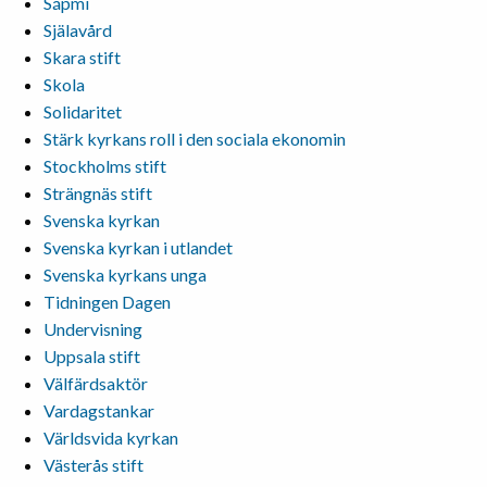
Sápmi
Själavård
Skara stift
Skola
Solidaritet
Stärk kyrkans roll i den sociala ekonomin
Stockholms stift
Strängnäs stift
Svenska kyrkan
Svenska kyrkan i utlandet
Svenska kyrkans unga
Tidningen Dagen
Undervisning
Uppsala stift
Välfärdsaktör
Vardagstankar
Världsvida kyrkan
Västerås stift