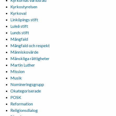
Kyrkornas världsråd
Kyrkostyrelsen
Kyrkoval
Linköpings stift
Luleå stift
Lunds stift
Mångfald
Mångfald och respekt
Människovärde
Mänskliga rättigheter
Martin Luther
Mission
Musik
Nomineringsgrupp
Okategoriserade
POSK
Reformation
Religionsdialog