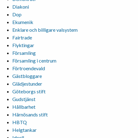
Diakoni
Dop
Ekumenik
Enklare och billigare valsystem
Fairtrade
Flyktingar
Församling
Församling i centrum
Förtroendevald
Gästbloggare
Glädjestunder
Göteborgs stift
Gudstjänst
Hållbarhet
Härnösands stift
HBTQ
Helgtankar
Ideell