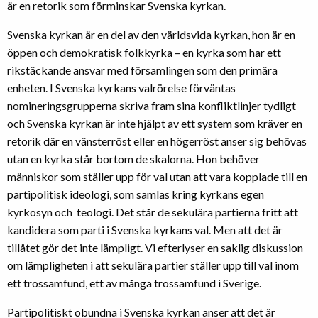
är en retorik som förminskar Svenska kyrkan.
Svenska kyrkan är en del av den världsvida kyrkan, hon är en
öppen och demokratisk folkkyrka – en kyrka som har ett
rikstäckande ansvar med församlingen som den primära
enheten. I Svenska kyrkans valrörelse förväntas
nomineringsgrupperna skriva fram sina konfliktlinjer tydligt
och Svenska kyrkan är inte hjälpt av ett system som kräver en
retorik där en vänsterröst eller en högerröst anser sig behövas
utan en kyrka står bortom de skalorna. Hon behöver
människor som ställer upp för val utan att vara kopplade till en
partipolitisk ideologi, som samlas kring kyrkans egen
kyrkosyn och teologi. Det står de sekulära partierna fritt att
kandidera som parti i Svenska kyrkans val. Men att det är
tillåtet gör det inte lämpligt. Vi efterlyser en saklig diskussion
om lämpligheten i att sekulära partier ställer upp till val inom
ett trossamfund, ett av många trossamfund i Sverige.
Partipolitiskt obundna i Svenska kyrkan anser att det är