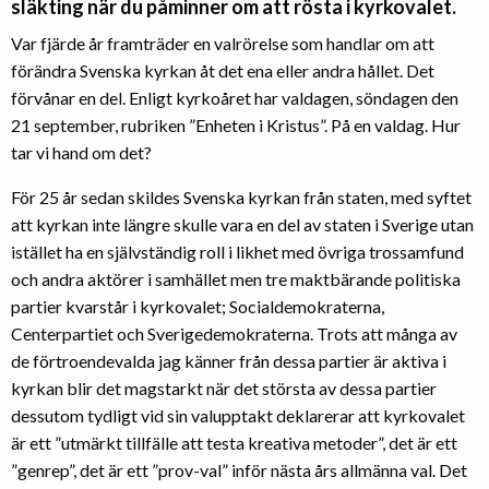
släkting när du påminner om att rösta i kyrkovalet.
Var fjärde år framträder en valrörelse som handlar om att
förändra Svenska kyrkan åt det ena eller andra hållet. Det
förvånar en del. Enligt kyrkoåret har valdagen, söndagen den
21 september, rubriken ”Enheten i Kristus”. På en valdag. Hur
tar vi hand om det?
För 25 år sedan skildes Svenska kyrkan från staten, med syftet
att kyrkan inte längre skulle vara en del av staten i Sverige utan
istället ha en självständig roll i likhet med övriga trossamfund
och andra aktörer i samhället men tre maktbärande politiska
partier kvarstår i kyrkovalet; Socialdemokraterna,
Centerpartiet och Sverigedemokraterna. Trots att många av
de förtroendevalda jag känner från dessa partier är aktiva i
kyrkan blir det magstarkt när det största av dessa partier
dessutom tydligt vid sin valupptakt deklarerar att kyrkovalet
är ett ”utmärkt tillfälle att testa kreativa metoder”, det är ett
”genrep”, det är ett ”prov-val” inför nästa års allmänna val. Det