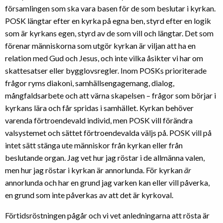
församlingen som ska vara basen för de som beslutar i kyrkan.
POSK längtar efter en kyrka på egna ben, styrd efter en logik
som är kyrkans egen, styrd av de som vill och längtar.
Det som
förenar människorna som utgör kyrkan är viljan att ha en
relation med Gud och Jesus, och inte vilka åsikter vi har om
skattesatser eller bygglovsregler. Inom POSKs prioriterade
frågor ryms diakoni, samhällsengagemang, dialog,
mångfaldsarbete och att värna skapelsen – frågor som börjar i
kyrkans lära och får spridas i samhället.
Kyrkan behöver
varenda förtroendevald individ, men POSK vill förändra
valsystemet och sättet förtroendevalda väljs på. POSK vill på
intet sätt stänga ute människor från kyrkan eller från
beslutande organ. Jag vet hur jag röstar i de allmänna valen,
men hur jag röstar i kyrkan är annorlunda. För kyrkan
är
annorlunda och har en grund jag varken kan eller vill påverka,
en grund som inte påverkas av att det är kyrkoval.
Förtidsröstningen pågår och vi vet anledningarna att rösta är